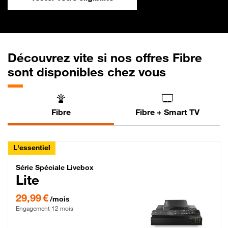
Découvrez vite si nos offres Fibre
sont disponibles chez vous
Fibre
Fibre + Smart TV
L'essentiel
Série Spéciale Livebox Lite Fibre
Série Spéciale Livebox
Lite
29,99 € par mois , Engagement 12 mois
29,99 €
/mois
Engagement 12 mois