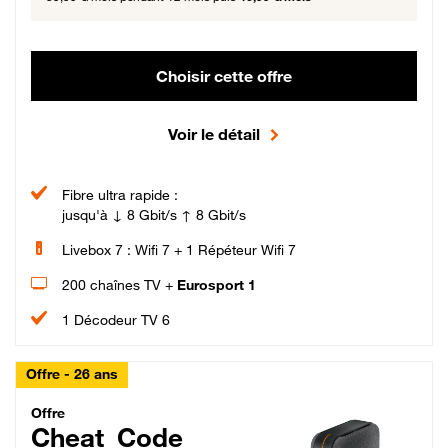
Choisir cette offre
Voir le détail
Fibre ultra rapide :
jusqu'à ↓ 8 Gbit/s ↑ 8 Gbit/s
Livebox 7 : Wifi 7 + 1 Répéteur Wifi 7
200 chaînes TV +
Eurosport 1
1 Décodeur TV 6
Offre - 26 ans
Cheat_Code Fibre_18_26
Offre
Cheat_Code