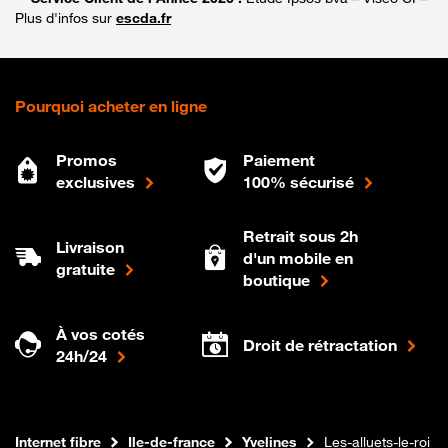
Plus d'infos sur
escda.fr
Pourquoi acheter en ligne
Promos
Paiement
exclusives
100% sécurisé
Retrait sous 2h
Livraison
d'un mobile en
gratuite
boutique
À vos cotés
Droit de rétractation
24h/24
Boutique Orange
Internet fibre
Ile-de-france
Yvelines
Les-alluets-le-roi