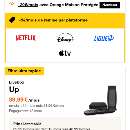
-20€/mois
avec Orange Maison Protégée
Nouveau
-5€/mois de remise par plateforme
Fibre ultra rapide
Livebox Up Fibre
Livebox
Up
39,99 € par mois pendant 12 mois puis 51,99 € par mois, Engagement 12 moi
39,99 €
/mois
pendant 12 mois puis
51,99 €/mois
Engagement 12 mois
Prix client mobile
39,99 €/mois
pendant 12 mois puis
46,99 €/mois