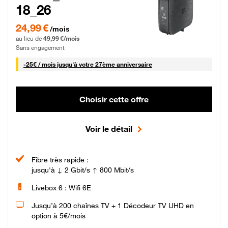
18_26
24,99 € par mois pendant 0 mois puis 49,99 € par mois, Sans engagement
24,99 €
/mois
au lieu de
49,99 €/mois
Sans engagement
25 € par mois
-
25€ / mois
jusqu'à votre 27ème anniversaire
Choisir cette offre
Voir le détail
Fibre très rapide :
jusqu'à ↓ 2 Gbit/s ↑ 800 Mbit/s
Livebox 6 : Wifi 6E
Jusqu’à 200 chaînes TV + 1 Décodeur TV UHD en
option à 5€/mois