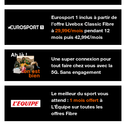
Eurosport 1 inclus à partir de
l’offre Livebox Classic Fibre
29,99 € par mois
à
29,99€/mois
pendant 12
42,99 € par m
mois puis
42,99€/mois
Une super connexion pour
tout faire chez vous avec la
5G. Sans engagement
Le meilleur du sport vous
attend :
1 mois offert
à
L’Équipe sur toutes les
offres Fibre