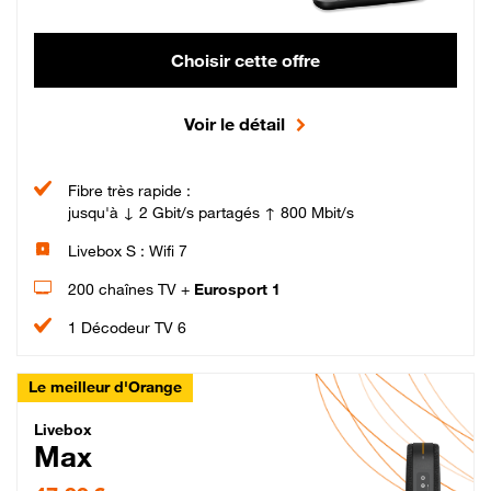
Choisir cette offre
Voir le détail
Fibre très rapide :
jusqu'à ↓ 2 Gbit/s partagés ↑ 800 Mbit/s
Livebox S : Wifi 7
200 chaînes TV +
Eurosport 1
1 Décodeur TV 6
Le meilleur d'Orange
Livebox Max Fibre
Livebox
Max
47,99 € par mois pendant 12 mois puis 57,99 € par mois, Engagement 12 moi