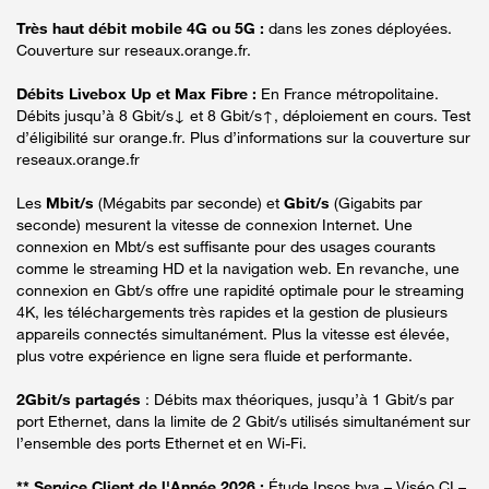
Très haut débit mobile 4G ou 5G :
dans les zones déployées.
Couverture sur reseaux.orange.fr.
Débits Livebox Up et Max Fibre :
En France métropolitaine.
Débits jusqu’à 8 Gbit/s↓ et 8 Gbit/s↑, déploiement en cours. Test
d’éligibilité sur orange.fr. Plus d’informations sur la couverture sur
reseaux.orange.fr
Les
Mbit/s
(Mégabits par seconde) et
Gbit/s
(Gigabits par
seconde) mesurent la vitesse de connexion Internet. Une
connexion en Mbt/s est suffisante pour des usages courants
comme le streaming HD et la navigation web. En revanche, une
connexion en Gbt/s offre une rapidité optimale pour le streaming
4K, les téléchargements très rapides et la gestion de plusieurs
appareils connectés simultanément. Plus la vitesse est élevée,
plus votre expérience en ligne sera fluide et performante.
2Gbit/s partagés
: Débits max théoriques, jusqu’à 1 Gbit/s par
port Ethernet, dans la limite de 2 Gbit/s utilisés simultanément sur
l’ensemble des ports Ethernet et en Wi-Fi.
** Service Client de l'Année 2026 :
Étude Ipsos bva – Viséo CI –