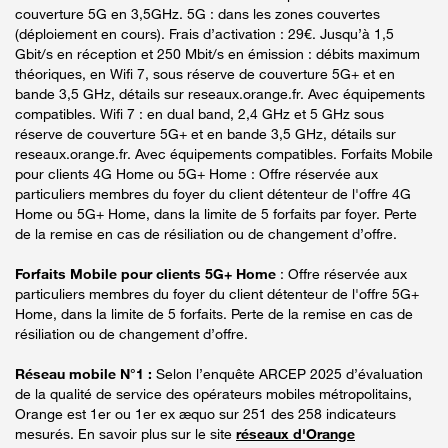
couverture 5G en 3,5GHz. 5G : dans les zones couvertes
(déploiement en cours). Frais d’activation : 29€. Jusqu’à 1,5
Gbit/s en réception et 250 Mbit/s en émission : débits maximum
théoriques, en Wifi 7, sous réserve de couverture 5G+ et en
bande 3,5 GHz, détails sur reseaux.orange.fr. Avec équipements
compatibles. Wifi 7 : en dual band, 2,4 GHz et 5 GHz sous
réserve de couverture 5G+ et en bande 3,5 GHz, détails sur
reseaux.orange.fr. Avec équipements compatibles. Forfaits Mobile
pour clients 4G Home ou 5G+ Home : Offre réservée aux
particuliers membres du foyer du client détenteur de l'offre 4G
Home ou 5G+ Home, dans la limite de 5 forfaits par foyer. Perte
de la remise en cas de résiliation ou de changement d’offre.
Forfaits Mobile pour clients 5G+ Home
: Offre réservée aux
particuliers membres du foyer du client détenteur de l'offre 5G+
Home, dans la limite de 5 forfaits. Perte de la remise en cas de
résiliation ou de changement d’offre.
Réseau mobile N°1 :
Selon l’enquête ARCEP 2025 d’évaluation
de la qualité de service des opérateurs mobiles métropolitains,
Orange est 1er ou 1er ex æquo sur 251 des 258 indicateurs
mesurés. En savoir plus sur le site
réseaux d'Orange