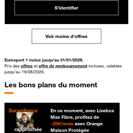
S'identifier
Voir moins d'offres
Eurosport 1 inclus jusqu'au 31/01/2029.
Prix des
offres
et
offre de remboursement
incluses, valables
jusqu’au 19/08/2026.
Les bons plans du moment
En ce moment, avec Livebox
Max Fibre, profitez de
20 € par mois
-
20€/mois
avec Orange
Maison Protégée