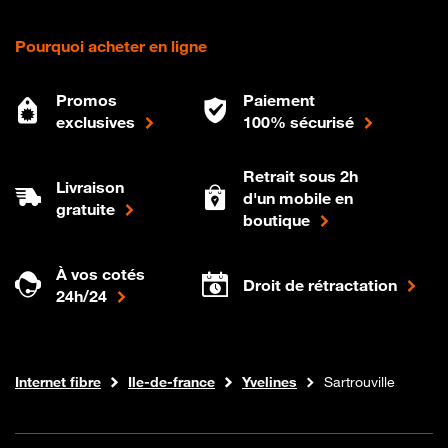
Pourquoi acheter en ligne
Promos
Paiement
exclusives
100% sécurisé
Retrait sous 2h
Livraison
d'un mobile en
gratuite
boutique
À vos cotés
Droit de rétractation
24h/24
Boutique Orange
Internet fibre
Ile-de-france
Yvelines
Sartrouville