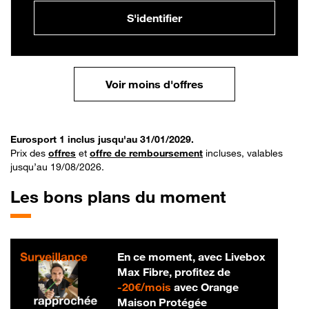
S'identifier
Voir moins d'offres
Eurosport 1 inclus jusqu'au 31/01/2029.
Prix des
offres
et
offre de remboursement
incluses, valables
jusqu’au 19/08/2026.
Les bons plans du moment
En ce moment, avec Livebox
Max Fibre, profitez de
20 € par mois
-
20€/mois
avec Orange
Maison Protégée