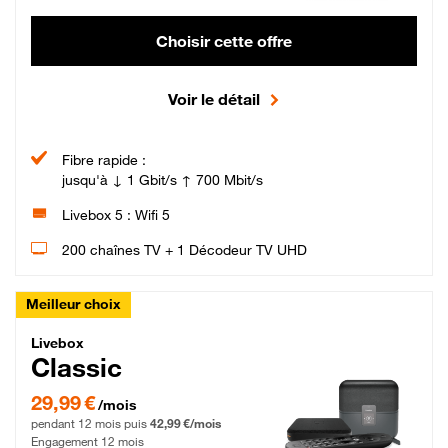
Choisir cette offre
Voir le détail
Fibre rapide :
jusqu'à ↓ 1 Gbit/s ↑ 700 Mbit/s
Livebox 5 : Wifi 5
200 chaînes TV + 1 Décodeur TV UHD
Meilleur choix
Livebox Classic Fibre
Livebox
Classic
29,99 € par mois pendant 12 mois puis 42,99 € par mois, Engagement 12 moi
29,99 €
/mois
pendant 12 mois puis
42,99 €/mois
Engagement 12 mois