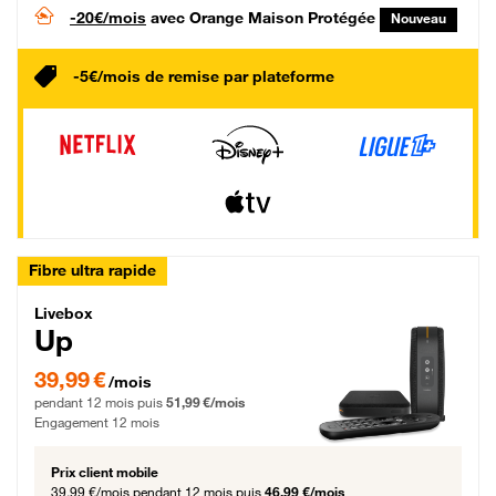
-20€/mois
avec Orange Maison Protégée
Nouveau
-5€/mois de remise par plateforme
Fibre ultra rapide
Livebox Up Fibre
Livebox
Up
39,99 € par mois pendant 12 mois puis 51,99 € par mois, Engagement 12 moi
39,99 €
/mois
pendant 12 mois puis
51,99 €/mois
Engagement 12 mois
Prix client mobile
39,99 €/mois
pendant 12 mois puis
46,99 €/mois