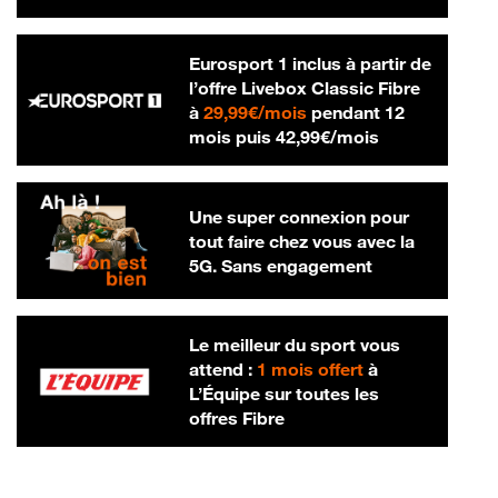
Eurosport 1 inclus à partir de
l’offre Livebox Classic Fibre
29,99 € par mois
à
29,99€/mois
pendant 12
42,99 € par m
mois puis
42,99€/mois
Une super connexion pour
tout faire chez vous avec la
5G. Sans engagement
Le meilleur du sport vous
attend :
1 mois offert
à
L’Équipe sur toutes les
offres Fibre