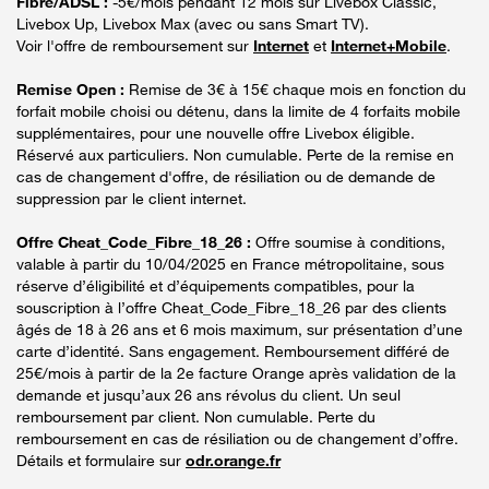
Fibre/ADSL :
-5€/mois pendant 12 mois sur Livebox Classic,
Livebox Up, Livebox Max (avec ou sans Smart TV).
Voir l'offre de remboursement sur
Internet
et
Internet+Mobile
.
Remise Open :
Remise de 3€ à 15€ chaque mois en fonction du
forfait mobile choisi ou détenu, dans la limite de 4 forfaits mobile
supplémentaires, pour une nouvelle offre Livebox éligible.
Réservé aux particuliers. Non cumulable. Perte de la remise en
cas de changement d'offre, de résiliation ou de demande de
suppression par le client internet.
Offre Cheat_Code_Fibre_18_26 :
Offre soumise à conditions,
valable à partir du 10/04/2025 en France métropolitaine, sous
réserve d’éligibilité et d’équipements compatibles, pour la
souscription à l’offre Cheat_Code_Fibre_18_26 par des clients
âgés de 18 à 26 ans et 6 mois maximum, sur présentation d’une
carte d’identité. Sans engagement. Remboursement différé de
25€/mois à partir de la 2e facture Orange après validation de la
demande et jusqu’aux 26 ans révolus du client. Un seul
remboursement par client. Non cumulable. Perte du
remboursement en cas de résiliation ou de changement d’offre.
Détails et formulaire sur
odr.orange.fr