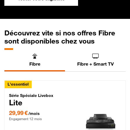
Découvrez vite si nos offres Fibre
sont disponibles chez vous
Fibre
Fibre + Smart TV
L'essentiel
Série Spéciale Livebox Lite Fibre
Série Spéciale Livebox
Lite
29,99 € par mois , Engagement 12 mois
29,99 €
/mois
Engagement 12 mois