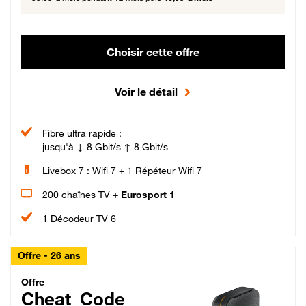
Choisir cette offre
Voir le détail
Fibre ultra rapide :
jusqu'à ↓ 8 Gbit/s ↑ 8 Gbit/s
Livebox 7 : Wifi 7 + 1 Répéteur Wifi 7
200 chaînes TV +
Eurosport 1
1 Décodeur TV 6
Offre - 26 ans
Cheat_Code Fibre_18_26
Offre
Cheat_Code