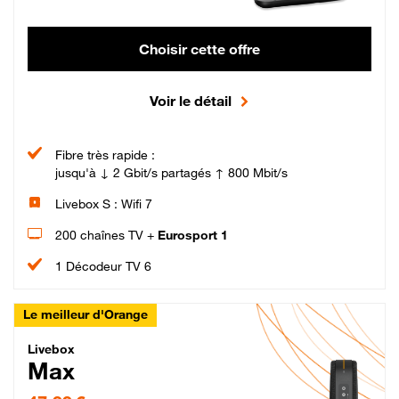
Choisir cette offre
Voir le détail
Fibre très rapide :
jusqu'à ↓ 2 Gbit/s partagés ↑ 800 Mbit/s
Livebox S : Wifi 7
200 chaînes TV +
Eurosport 1
1 Décodeur TV 6
Le meilleur d'Orange
Livebox Max Fibre
Livebox
Max
47,99 € par mois pendant 12 mois puis 57,99 € par mois, Engagement 12 moi