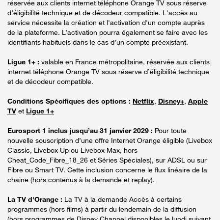
réservée aux clients internet téléphone Orange TV sous réserve
d’éligibilité technique et de décodeur compatible. L'accès au
service nécessite la création et l'activation d'un compte auprès
de la plateforme. L’activation pourra également se faire avec les
identifiants habituels dans le cas d’un compte préexistant.
Ligue 1+ :
valable en France métropolitaine, réservée aux clients
internet téléphone Orange TV sous réserve d’éligibilité technique
et de décodeur compatible.
Conditions Spécifiques des options :
Netflix
,
Disney+
,
Apple
TV
et
Ligue 1+
Eurosport 1 inclus jusqu’au 31 janvier 2029 :
Pour toute
nouvelle souscription d’une offre Internet Orange éligible (Livebox
Classic, Livebox Up ou Livebox Max, hors
Cheat_Code_Fibre_18_26 et Séries Spéciales), sur ADSL ou sur
Fibre ou Smart TV. Cette inclusion concerne le flux linéaire de la
chaine (hors contenus à la demande et replay).
La TV d'Orange :
La TV à la demande Accès à certains
programmes (hors films) à partir du lendemain de la diffusion
(hors programmes de Disney Channel disponibles le lundi suivant