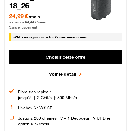
18_26
24,99 € par mois pendant 0 mois puis 49,99 € par mois, Sans engagement
24,99 €
/mois
au lieu de
49,99 €/mois
Sans engagement
25 € par mois
-
25€ / mois
jusqu'à votre 27ème anniversaire
Choisir cette offre
Voir le détail
Fibre très rapide :
jusqu'à ↓ 2 Gbit/s ↑ 800 Mbit/s
Livebox 6 : Wifi 6E
Jusqu’à 200 chaînes TV + 1 Décodeur TV UHD en
option à 5€/mois