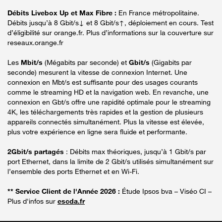
Débits Livebox Up et Max Fibre :
En France métropolitaine.
Débits jusqu’à 8 Gbit/s↓ et 8 Gbit/s↑, déploiement en cours. Test
d’éligibilité sur orange.fr. Plus d’informations sur la couverture sur
reseaux.orange.fr
Les
Mbit/s
(Mégabits par seconde) et
Gbit/s
(Gigabits par
seconde) mesurent la vitesse de connexion Internet. Une
connexion en Mbt/s est suffisante pour des usages courants
comme le streaming HD et la navigation web. En revanche, une
connexion en Gbt/s offre une rapidité optimale pour le streaming
4K, les téléchargements très rapides et la gestion de plusieurs
appareils connectés simultanément. Plus la vitesse est élevée,
plus votre expérience en ligne sera fluide et performante.
2Gbit/s partagés
: Débits max théoriques, jusqu’à 1 Gbit/s par
port Ethernet, dans la limite de 2 Gbit/s utilisés simultanément sur
l’ensemble des ports Ethernet et en Wi-Fi.
** Service Client de l'Année 2026 :
Étude Ipsos bva – Viséo CI –
Plus d'infos sur
escda.fr