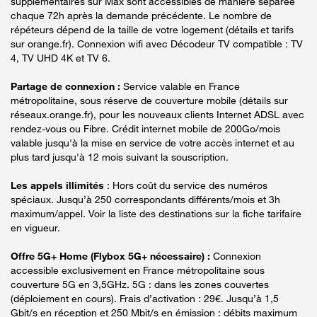
supplémentaires sur Max sont accessibles de manière séparée
chaque 72h après la demande précédente. Le nombre de
répéteurs dépend de la taille de votre logement (détails et tarifs
sur orange.fr). Connexion wifi avec Décodeur TV compatible : TV
4, TV UHD 4K et TV 6.
Partage de connexion :
Service valable en France
métropolitaine, sous réserve de couverture mobile (détails sur
réseaux.orange.fr), pour les nouveaux clients Internet ADSL avec
rendez-vous ou Fibre. Crédit internet mobile de 200Go/mois
valable jusqu'à la mise en service de votre accès internet et au
plus tard jusqu'à 12 mois suivant la souscription.
Les appels illimités
: Hors coût du service des numéros
spéciaux. Jusqu’à 250 correspondants différents/mois et 3h
maximum/appel. Voir la liste des destinations sur la fiche tarifaire
en vigueur.
Offre 5G+ Home (Flybox 5G+ nécessaire) :
Connexion
accessible exclusivement en France métropolitaine sous
couverture 5G en 3,5GHz. 5G : dans les zones couvertes
(déploiement en cours). Frais d’activation : 29€. Jusqu’à 1,5
Gbit/s en réception et 250 Mbit/s en émission : débits maximum