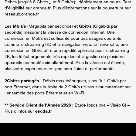
Débits jusqu’à 8 Gbit/s↓ et 8 Gbit/s↑, déploiement en cours. Test
d’éligibilité sur orange.fr. Plus d’informations sur la couverture sur
reseaux.orange.fr
Les
Mbit/s
(Mégabits par seconde) et
Gbit/s
(Gigabits par
seconde) mesurent la vitesse de connexion Internet. Une
connexion en Mbt/s est suffisante pour des usages courants
comme le streaming HD et la navigation web. En revanche, une
connexion en Gbt/s offre une rapidité optimale pour le streaming
4K, les téléchargements très rapides et la gestion de plusieurs
appareils connectés simultanément. Plus la vitesse est élevée,
plus votre expérience en ligne sera fluide et performante.
2Gbit/s partagés
: Débits max théoriques, jusqu’à 1 Gbit/s par
port Ethernet, dans la limite de 2 Gbit/s utilisés simultanément sur
l’ensemble des ports Ethernet et en Wi-Fi.
** Service Client de l'Année 2026 :
Étude Ipsos bva – Viséo CI –
Plus d'infos sur
escda.fr