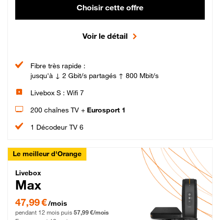
Choisir cette offre
Voir le détail
Fibre très rapide :
jusqu'à ↓ 2 Gbit/s partagés ↑ 800 Mbit/s
Livebox S : Wifi 7
200 chaînes TV +
Eurosport 1
1 Décodeur TV 6
Le meilleur d'Orange
Livebox Max Fibre
Livebox
Max
47,99 € par mois pendant 12 mois puis 57,99 € par mois, Engagement 12 moi
47,99 €
/mois
pendant 12 mois puis
57,99 €/mois