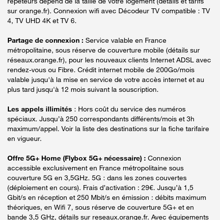
répéteurs dépend de la taille de votre logement (détails et tarifs
sur orange.fr). Connexion wifi avec Décodeur TV compatible : TV
4, TV UHD 4K et TV 6.
Partage de connexion :
Service valable en France
métropolitaine, sous réserve de couverture mobile (détails sur
réseaux.orange.fr), pour les nouveaux clients Internet ADSL avec
rendez-vous ou Fibre. Crédit internet mobile de 200Go/mois
valable jusqu'à la mise en service de votre accès internet et au
plus tard jusqu'à 12 mois suivant la souscription.
Les appels illimités
: Hors coût du service des numéros
spéciaux. Jusqu’à 250 correspondants différents/mois et 3h
maximum/appel. Voir la liste des destinations sur la fiche tarifaire
en vigueur.
Offre 5G+ Home (Flybox 5G+ nécessaire) :
Connexion
accessible exclusivement en France métropolitaine sous
couverture 5G en 3,5GHz. 5G : dans les zones couvertes
(déploiement en cours). Frais d’activation : 29€. Jusqu’à 1,5
Gbit/s en réception et 250 Mbit/s en émission : débits maximum
théoriques, en Wifi 7, sous réserve de couverture 5G+ et en
bande 3,5 GHz, détails sur reseaux.orange.fr. Avec équipements