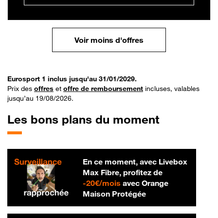
Voir moins d'offres
Eurosport 1 inclus jusqu'au 31/01/2029.
Prix des
offres
et
offre de remboursement
incluses, valables
jusqu’au 19/08/2026.
Les bons plans du moment
En ce moment, avec Livebox
Max Fibre, profitez de
20 € par mois
-
20€/mois
avec Orange
Maison Protégée