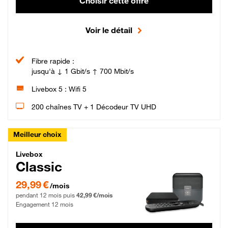
Choisir cette offre
Voir le détail
Fibre rapide :
jusqu'à ↓ 1 Gbit/s ↑ 700 Mbit/s
Livebox 5 : Wifi 5
200 chaînes TV + 1 Décodeur TV UHD
Meilleur choix
Livebox Classic Fibre
Livebox
Classic
29,99 € par mois pendant 12 mois puis 42,99 € par mois, Engagement 12 moi
29,99 €
/mois
pendant 12 mois puis
42,99 €/mois
Engagement 12 mois