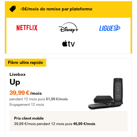
-5€/mois de remise par plateforme
Fibre ultra rapide
Livebox Up Fibre
Livebox
Up
39,99 € par mois pendant 12 mois puis 51,99 € par mois, Engagement 12 moi
39,99 €
/mois
pendant 12 mois puis
51,99 €/mois
Engagement 12 mois
Prix client mobile
39,99 €/mois
pendant 12 mois puis
46,99 €/mois