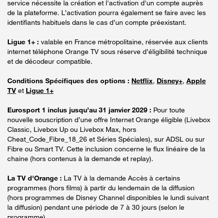
service nécessite la création et l'activation d'un compte auprès
de la plateforme. L’activation pourra également se faire avec les
identifiants habituels dans le cas d’un compte préexistant.
Ligue 1+ :
valable en France métropolitaine, réservée aux clients
internet téléphone Orange TV sous réserve d’éligibilité technique
et de décodeur compatible.
Conditions Spécifiques des options :
Netflix
,
Disney+
,
Apple
TV
et
Ligue 1+
Eurosport 1 inclus jusqu’au 31 janvier 2029 :
Pour toute
nouvelle souscription d’une offre Internet Orange éligible (Livebox
Classic, Livebox Up ou Livebox Max, hors
Cheat_Code_Fibre_18_26 et Séries Spéciales), sur ADSL ou sur
Fibre ou Smart TV. Cette inclusion concerne le flux linéaire de la
chaine (hors contenus à la demande et replay).
La TV d'Orange :
La TV à la demande Accès à certains
programmes (hors films) à partir du lendemain de la diffusion
(hors programmes de Disney Channel disponibles le lundi suivant
la diffusion) pendant une période de 7 à 30 jours (selon le
programme).