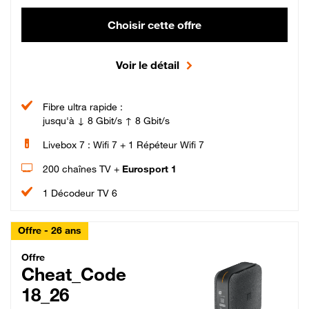
Choisir cette offre
Voir le détail
Fibre ultra rapide :
jusqu'à ↓ 8 Gbit/s ↑ 8 Gbit/s
Livebox 7 : Wifi 7 + 1 Répéteur Wifi 7
200 chaînes TV +
Eurosport 1
1 Décodeur TV 6
Offre - 26 ans
Cheat_Code Fibre_18_26
Offre
Cheat_Code
18_26