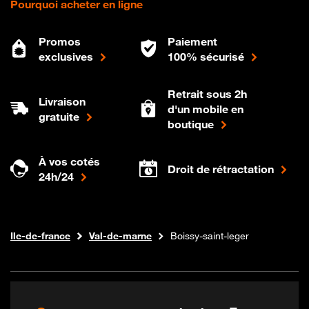
Pourquoi acheter en ligne
Promos
Paiement
exclusives
100% sécurisé
Retrait sous 2h
Livraison
d'un mobile en
gratuite
boutique
À vos cotés
Droit de rétractation
24h/24
Internet fibre
Boutique Orange
Ile-de-france
Val-de-marne
Boissy-saint-leger