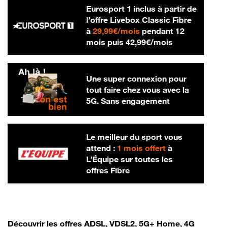
Eurosport 1 inclus à partir de
l’offre Livebox Classic Fibre
29,99 € par mois
à
29,99€/mois
pendant 12
42,99 € par m
mois puis
42,99€/mois
Une super connexion pour
tout faire chez vous avec la
5G. Sans engagement
Le meilleur du sport vous
attend :
1 mois offert
à
L’Équipe sur toutes les
offres Fibre
Découvrir les offres ADSL, VDSL2, 5G+ Home, 4G