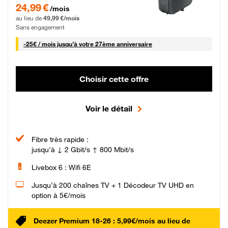
24,99 € par mois pendant 0 mois puis 49,99 € par mois, Sans engagement
24,99 €
/mois
au lieu de
49,99 €/mois
Sans engagement
25 € par mois
-
25€ / mois
jusqu'à votre 27ème anniversaire
Choisir cette offre
Voir le détail
Fibre très rapide :
jusqu'à ↓ 2 Gbit/s ↑ 800 Mbit/s
Livebox 6 : Wifi 6E
Jusqu’à 200 chaînes TV + 1 Décodeur TV UHD en
option à 5€/mois
Deezer Premium 18-26 : 5,99€/mois au lieu de