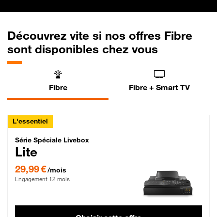
Découvrez vite si nos offres Fibre
sont disponibles chez vous
Fibre
Fibre + Smart TV
L'essentiel
Série Spéciale Livebox Lite Fibre
Série Spéciale Livebox
Lite
29,99 € par mois , Engagement 12 mois
29,99 €
/mois
Engagement 12 mois