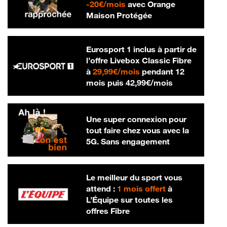
20 € par mois
-
20€/mois
avec Orange
Maison Protégée
Eurosport 1 inclus à partir de
l’offre Livebox Classic Fibre
29,99 € par mois
à
29,99€/mois
pendant 12
42,99 € par m
mois puis
42,99€/mois
Une super connexion pour
tout faire chez vous avec la
5G. Sans engagement
Le meilleur du sport vous
attend :
1 mois offert
à
L’Équipe sur toutes les
offres Fibre