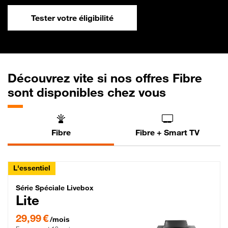
Tester votre éligibilité
Découvrez vite si nos offres Fibre
sont disponibles chez vous
Fibre
Fibre + Smart TV
L'essentiel
Série Spéciale Livebox Lite Fibre
Série Spéciale Livebox
Lite
29,99 € par mois , Engagement 12 mois
29,99 €
/mois