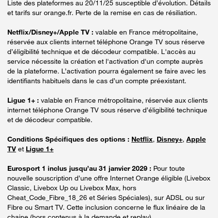
Liste des plateformes au 20/11/25 susceptible d’évolution. Détails
et tarifs sur orange.fr. Perte de la remise en cas de résiliation.
Netflix/Disney+/Apple TV :
valable en France métropolitaine,
réservée aux clients internet téléphone Orange TV sous réserve
d’éligibilité technique et de décodeur compatible. L'accès au
service nécessite la création et l'activation d'un compte auprès
de la plateforme. L’activation pourra également se faire avec les
identifiants habituels dans le cas d’un compte préexistant.
Ligue 1+ :
valable en France métropolitaine, réservée aux clients
internet téléphone Orange TV sous réserve d’éligibilité technique
et de décodeur compatible.
Conditions Spécifiques des options :
Netflix
,
Disney+
,
Apple
TV
et
Ligue 1+
Eurosport 1 inclus jusqu’au 31 janvier 2029 :
Pour toute
nouvelle souscription d’une offre Internet Orange éligible (Livebox
Classic, Livebox Up ou Livebox Max, hors
Cheat_Code_Fibre_18_26 et Séries Spéciales), sur ADSL ou sur
Fibre ou Smart TV. Cette inclusion concerne le flux linéaire de la
chaine (hors contenus à la demande et replay).