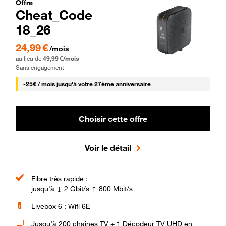
Cheat_Code Fibre_18_26
Offre
Cheat_Code
18_26
24,99 € par mois pendant 0 mois puis 49,99 € par mois, Sans engagement
24,99 €
/mois
au lieu de
49,99 €/mois
Sans engagement
25 € par mois
-
25€ / mois
jusqu'à votre 27ème anniversaire
Choisir cette offre
Voir le détail
Fibre très rapide :
jusqu'à ↓ 2 Gbit/s ↑ 800 Mbit/s
Livebox 6 : Wifi 6E
Jusqu’à 200 chaînes TV + 1 Décodeur TV UHD en