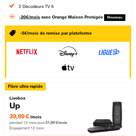
2 Décodeurs TV 6
-20€/mois
avec Orange Maison Protégée
Nouveau
-5€/mois de remise par plateforme
Fibre ultra rapide
Livebox Up Fibre
Livebox
Up
39,99 € par mois pendant 12 mois puis 51,99 € par mois, Engagement 12 moi
39,99 €
/mois
pendant 12 mois puis
51,99 €/mois
Engagement 12 mois