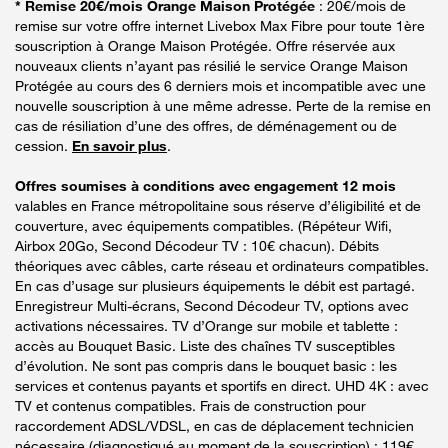
* Remise 20€/mois Orange Maison Protégée
: 20€/mois de
remise sur votre offre internet Livebox Max Fibre pour toute 1ère
souscription à Orange Maison Protégée. Offre réservée aux
nouveaux clients n’ayant pas résilié le service Orange Maison
Protégée au cours des 6 derniers mois et incompatible avec une
nouvelle souscription à une même adresse. Perte de la remise en
cas de résiliation d’une des offres, de déménagement ou de
cession.
En savoir plus
.
Offres soumises à conditions avec engagement 12 mois
valables en France métropolitaine sous réserve d’éligibilité et de
couverture, avec équipements compatibles. (Répéteur Wifi,
Airbox 20Go, Second Décodeur TV : 10€ chacun). Débits
théoriques avec câbles, carte réseau et ordinateurs compatibles.
En cas d’usage sur plusieurs équipements le débit est partagé.
Enregistreur Multi-écrans, Second Décodeur TV, options avec
activations nécessaires. TV d’Orange sur mobile et tablette :
accès au Bouquet Basic. Liste des chaînes TV susceptibles
d’évolution. Ne sont pas compris dans le bouquet basic : les
services et contenus payants et sportifs en direct. UHD 4K : avec
TV et contenus compatibles. Frais de construction pour
raccordement ADSL/VDSL, en cas de déplacement technicien
nécessaire (diagnostiqué au moment de la souscription) : 119€.