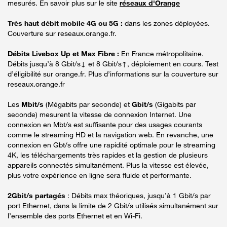
mesurés. En savoir plus sur le site
réseaux d'Orange
Très haut débit mobile 4G ou 5G :
dans les zones déployées.
Couverture sur reseaux.orange.fr.
Débits Livebox Up et Max Fibre :
En France métropolitaine.
Débits jusqu’à 8 Gbit/s↓ et 8 Gbit/s↑, déploiement en cours. Test
d’éligibilité sur orange.fr. Plus d’informations sur la couverture sur
reseaux.orange.fr
Les
Mbit/s
(Mégabits par seconde) et
Gbit/s
(Gigabits par
seconde) mesurent la vitesse de connexion Internet. Une
connexion en Mbt/s est suffisante pour des usages courants
comme le streaming HD et la navigation web. En revanche, une
connexion en Gbt/s offre une rapidité optimale pour le streaming
4K, les téléchargements très rapides et la gestion de plusieurs
appareils connectés simultanément. Plus la vitesse est élevée,
plus votre expérience en ligne sera fluide et performante.
2Gbit/s partagés
: Débits max théoriques, jusqu’à 1 Gbit/s par
port Ethernet, dans la limite de 2 Gbit/s utilisés simultanément sur
l’ensemble des ports Ethernet et en Wi-Fi.