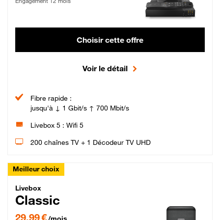
Engagement 12 mois
Choisir cette offre
Voir le détail
Fibre rapide :
jusqu'à ↓ 1 Gbit/s ↑ 700 Mbit/s
Livebox 5 : Wifi 5
200 chaînes TV + 1 Décodeur TV UHD
Meilleur choix
Livebox Classic Fibre
Livebox
Classic
29,99 € par mois pendant 12 mois puis 42,99 € par mois, Engagement 12 moi
29,99 €
/mois