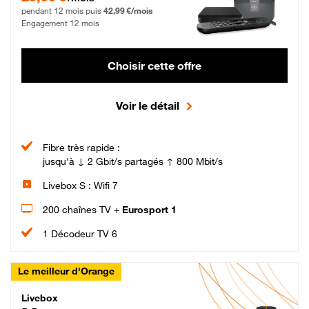
pendant 12 mois puis
42,99 €/mois
Engagement 12 mois
Choisir cette offre
Voir le détail
Fibre très rapide :
jusqu'à ↓ 2 Gbit/s partagés ↑ 800 Mbit/s
Livebox S : Wifi 7
200 chaînes TV +
Eurosport 1
1 Décodeur TV 6
Le meilleur d'Orange
Livebox Max Fibre
Livebox