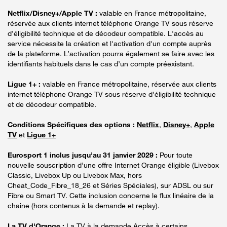
Netflix/Disney+/Apple TV :
valable en France métropolitaine,
réservée aux clients internet téléphone Orange TV sous réserve
d’éligibilité technique et de décodeur compatible. L'accès au
service nécessite la création et l'activation d'un compte auprès
de la plateforme. L’activation pourra également se faire avec les
identifiants habituels dans le cas d’un compte préexistant.
Ligue 1+ :
valable en France métropolitaine, réservée aux clients
internet téléphone Orange TV sous réserve d’éligibilité technique
et de décodeur compatible.
Conditions Spécifiques des options :
Netflix
,
Disney+
,
Apple
TV
et
Ligue 1+
Eurosport 1 inclus jusqu’au 31 janvier 2029 :
Pour toute
nouvelle souscription d’une offre Internet Orange éligible (Livebox
Classic, Livebox Up ou Livebox Max, hors
Cheat_Code_Fibre_18_26 et Séries Spéciales), sur ADSL ou sur
Fibre ou Smart TV. Cette inclusion concerne le flux linéaire de la
chaine (hors contenus à la demande et replay).
La TV d'Orange :
La TV à la demande Accès à certains