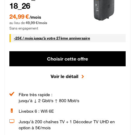
18_26
24,99 € par mois pendant 0 mois puis 49,99 € par mois, Sans engagement
24,99 €
/mois
au lieu de
49,99 €/mois
Sans engagement
25 € par mois
-
25€ / mois
jusqu'à votre 27ème anniversaire
Choisir cette offre
Voir le détail
Fibre très rapide :
jusqu'à ↓ 2 Gbit/s ↑ 800 Mbit/s
Livebox 6 : Wifi 6E
Jusqu’à 200 chaînes TV + 1 Décodeur TV UHD en
option à 5€/mois