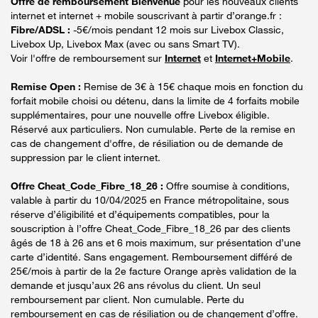
Offre de remboursement Bienvenue
pour les nouveaux clients
internet et internet + mobile souscrivant à partir d’orange.fr :
Fibre/ADSL :
-5€/mois pendant 12 mois sur Livebox Classic,
Livebox Up, Livebox Max (avec ou sans Smart TV).
Voir l'offre de remboursement sur
Internet
et
Internet+Mobile
.
Remise Open :
Remise de 3€ à 15€ chaque mois en fonction du
forfait mobile choisi ou détenu, dans la limite de 4 forfaits mobile
supplémentaires, pour une nouvelle offre Livebox éligible.
Réservé aux particuliers. Non cumulable. Perte de la remise en
cas de changement d'offre, de résiliation ou de demande de
suppression par le client internet.
Offre Cheat_Code_Fibre_18_26 :
Offre soumise à conditions,
valable à partir du 10/04/2025 en France métropolitaine, sous
réserve d’éligibilité et d’équipements compatibles, pour la
souscription à l’offre Cheat_Code_Fibre_18_26 par des clients
âgés de 18 à 26 ans et 6 mois maximum, sur présentation d’une
carte d’identité. Sans engagement. Remboursement différé de
25€/mois à partir de la 2e facture Orange après validation de la
demande et jusqu’aux 26 ans révolus du client. Un seul
remboursement par client. Non cumulable. Perte du
remboursement en cas de résiliation ou de changement d’offre.