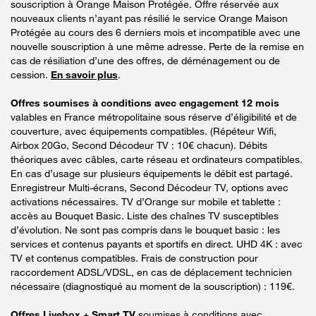
souscription à Orange Maison Protégée. Offre réservée aux
nouveaux clients n’ayant pas résilié le service Orange Maison
Protégée au cours des 6 derniers mois et incompatible avec une
nouvelle souscription à une même adresse. Perte de la remise en
cas de résiliation d’une des offres, de déménagement ou de
cession.
En savoir plus
.
Offres soumises à conditions avec engagement 12 mois
valables en France métropolitaine sous réserve d’éligibilité et de
couverture, avec équipements compatibles. (Répéteur Wifi,
Airbox 20Go, Second Décodeur TV : 10€ chacun). Débits
théoriques avec câbles, carte réseau et ordinateurs compatibles.
En cas d’usage sur plusieurs équipements le débit est partagé.
Enregistreur Multi-écrans, Second Décodeur TV, options avec
activations nécessaires. TV d’Orange sur mobile et tablette :
accès au Bouquet Basic. Liste des chaînes TV susceptibles
d’évolution. Ne sont pas compris dans le bouquet basic : les
services et contenus payants et sportifs en direct. UHD 4K : avec
TV et contenus compatibles. Frais de construction pour
raccordement ADSL/VDSL, en cas de déplacement technicien
nécessaire (diagnostiqué au moment de la souscription) : 119€.
Offres Livebox + Smart TV
soumises à conditions avec