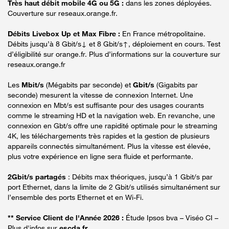
Très haut débit mobile 4G ou 5G :
dans les zones déployées.
Couverture sur reseaux.orange.fr.
Débits Livebox Up et Max Fibre :
En France métropolitaine.
Débits jusqu’à 8 Gbit/s↓ et 8 Gbit/s↑, déploiement en cours. Test
d’éligibilité sur orange.fr. Plus d’informations sur la couverture sur
reseaux.orange.fr
Les
Mbit/s
(Mégabits par seconde) et
Gbit/s
(Gigabits par
seconde) mesurent la vitesse de connexion Internet. Une
connexion en Mbt/s est suffisante pour des usages courants
comme le streaming HD et la navigation web. En revanche, une
connexion en Gbt/s offre une rapidité optimale pour le streaming
4K, les téléchargements très rapides et la gestion de plusieurs
appareils connectés simultanément. Plus la vitesse est élevée,
plus votre expérience en ligne sera fluide et performante.
2Gbit/s partagés
: Débits max théoriques, jusqu’à 1 Gbit/s par
port Ethernet, dans la limite de 2 Gbit/s utilisés simultanément sur
l’ensemble des ports Ethernet et en Wi-Fi.
** Service Client de l'Année 2026 :
Étude Ipsos bva – Viséo CI –
Plus d'infos sur
escda.fr