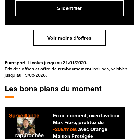
S'identifier
Voir moins d'offres
Eurosport 1 inclus jusqu'au 31/01/2029.
Prix des
offres
et
offre de remboursement
incluses, valables
jusqu’au 19/08/2026.
Les bons plans du moment
En ce moment, avec Livebox
Max Fibre, profitez de
20 € par mois
-
20€/mois
avec Orange
Maison Protégée