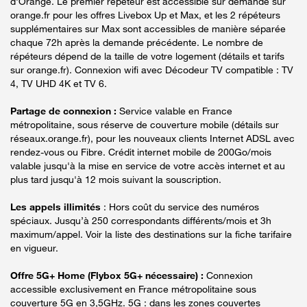
d'Orange. Le premier répéteur est accessible sur demande sur
orange.fr pour les offres Livebox Up et Max, et les 2 répéteurs
supplémentaires sur Max sont accessibles de manière séparée
chaque 72h après la demande précédente. Le nombre de
répéteurs dépend de la taille de votre logement (détails et tarifs
sur orange.fr). Connexion wifi avec Décodeur TV compatible : TV
4, TV UHD 4K et TV 6.
Partage de connexion :
Service valable en France
métropolitaine, sous réserve de couverture mobile (détails sur
réseaux.orange.fr), pour les nouveaux clients Internet ADSL avec
rendez-vous ou Fibre. Crédit internet mobile de 200Go/mois
valable jusqu'à la mise en service de votre accès internet et au
plus tard jusqu'à 12 mois suivant la souscription.
Les appels illimités
: Hors coût du service des numéros
spéciaux. Jusqu’à 250 correspondants différents/mois et 3h
maximum/appel. Voir la liste des destinations sur la fiche tarifaire
en vigueur.
Offre 5G+ Home (Flybox 5G+ nécessaire) :
Connexion
accessible exclusivement en France métropolitaine sous
couverture 5G en 3,5GHz. 5G : dans les zones couvertes