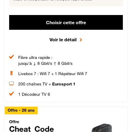
Choisir cette offre
Voir le détail
Fibre ultra rapide :
jusqu'à ↓ 8 Gbit/s ↑ 8 Gbit/s
Livebox 7 : Wifi 7 + 1 Répéteur Wifi 7
200 chaînes TV +
Eurosport 1
1 Décodeur TV 6
Offre - 26 ans
Cheat_Code Fibre_18_26
Offre
Cheat_Code