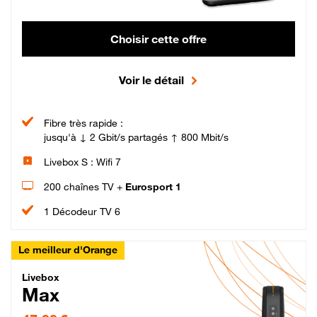
Choisir cette offre
Voir le détail
Fibre très rapide :
jusqu'à ↓ 2 Gbit/s partagés ↑ 800 Mbit/s
Livebox S : Wifi 7
200 chaînes TV +
Eurosport 1
1 Décodeur TV 6
Le meilleur d'Orange
Livebox Max Fibre
Livebox
Max
47,99 € par mois pendant 12 mois puis 57,99 € par mois, Engagement 12 moi