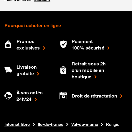
Pourquoi acheter en ligne
Promos
Paiement
exclusives
100% sécurisé
Retrait sous 2h
Livraison
d'un mobile en
gratuite
boutique
À vos cotés
Droit de rétractation
24h/24
Boutique Orange
Internet fibre
Ile-de-france
Val-de-marne
Rungis