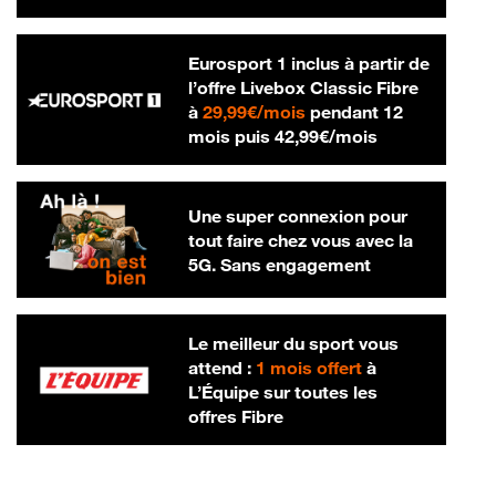
Eurosport 1 inclus à partir de
l’offre Livebox Classic Fibre
29,99 € par mois
à
29,99€/mois
pendant 12
42,99 € par m
mois puis
42,99€/mois
Une super connexion pour
tout faire chez vous avec la
5G. Sans engagement
Le meilleur du sport vous
attend :
1 mois offert
à
L’Équipe sur toutes les
offres Fibre