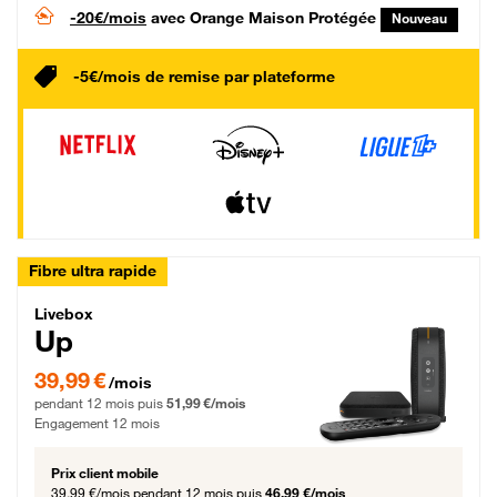
-20€/mois
avec Orange Maison Protégée
Nouveau
-5€/mois de remise par plateforme
Fibre ultra rapide
Livebox Up Fibre
Livebox
Up
39,99 € par mois pendant 12 mois puis 51,99 € par mois, Engagement 12 moi
39,99 €
/mois
pendant 12 mois puis
51,99 €/mois
Engagement 12 mois
Prix client mobile
39,99 €/mois
pendant 12 mois puis
46,99 €/mois