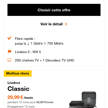
Choisir cette offre
Voir le détail
Fibre rapide :
jusqu'à ↓ 1 Gbit/s ↑ 700 Mbit/s
Livebox 5 : Wifi 5
200 chaînes TV + 1 Décodeur TV UHD
Meilleur choix
Livebox Classic Fibre
Livebox
Classic
29,99 € par mois pendant 12 mois puis 42,99 € par mois, Engagement 12 moi
29,99 €
/mois
pendant 12 mois puis
42,99 €/mois
Engagement 12 mois