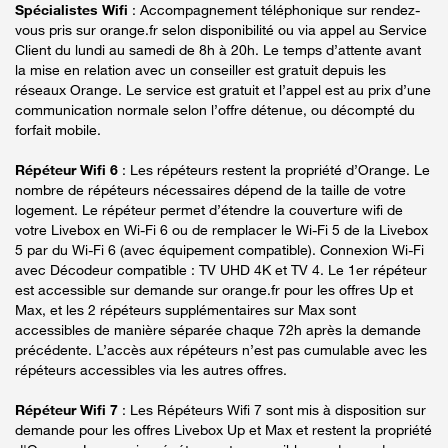
Spécialistes Wifi
: Accompagnement téléphonique sur rendez-
vous pris sur orange.fr selon disponibilité ou via appel au Service
Client du lundi au samedi de 8h à 20h. Le temps d’attente avant
la mise en relation avec un conseiller est gratuit depuis les
réseaux Orange. Le service est gratuit et l’appel est au prix d’une
communication normale selon l’offre détenue, ou décompté du
forfait mobile.
Répéteur Wifi 6
: Les répéteurs restent la propriété d’Orange. Le
nombre de répéteurs nécessaires dépend de la taille de votre
logement. Le répéteur permet d’étendre la couverture wifi de
votre Livebox en Wi-Fi 6 ou de remplacer le Wi-Fi 5 de la Livebox
5 par du Wi-Fi 6 (avec équipement compatible). Connexion Wi-Fi
avec Décodeur compatible : TV UHD 4K et TV 4. Le 1er répéteur
est accessible sur demande sur orange.fr pour les offres Up et
Max, et les 2 répéteurs supplémentaires sur Max sont
accessibles de manière séparée chaque 72h après la demande
précédente. L’accès aux répéteurs n’est pas cumulable avec les
répéteurs accessibles via les autres offres.
Répéteur Wifi 7
: Les Répéteurs Wifi 7 sont mis à disposition sur
demande pour les offres Livebox Up et Max et restent la propriété