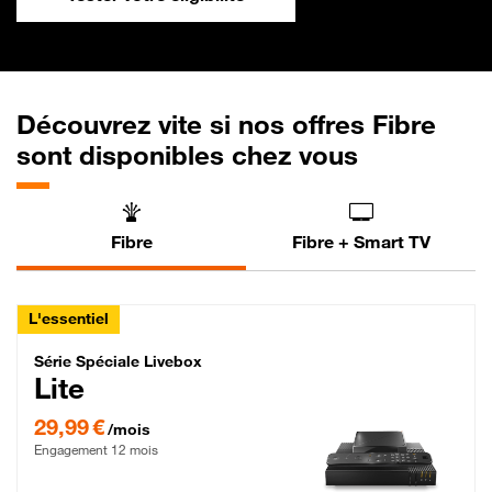
Découvrez vite si nos offres Fibre
sont disponibles chez vous
Fibre
Fibre + Smart TV
L'essentiel
Série Spéciale Livebox Lite Fibre
Série Spéciale Livebox
Lite
29,99 € par mois , Engagement 12 mois
29,99 €
/mois
Engagement 12 mois