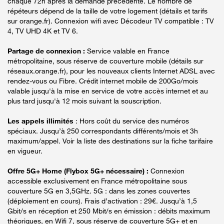
chaque 72h après la demande précédente. Le nombre de
répéteurs dépend de la taille de votre logement (détails et tarifs
sur orange.fr). Connexion wifi avec Décodeur TV compatible : TV
4, TV UHD 4K et TV 6.
Partage de connexion :
Service valable en France
métropolitaine, sous réserve de couverture mobile (détails sur
réseaux.orange.fr), pour les nouveaux clients Internet ADSL avec
rendez-vous ou Fibre. Crédit internet mobile de 200Go/mois
valable jusqu'à la mise en service de votre accès internet et au
plus tard jusqu'à 12 mois suivant la souscription.
Les appels illimités
: Hors coût du service des numéros
spéciaux. Jusqu’à 250 correspondants différents/mois et 3h
maximum/appel. Voir la liste des destinations sur la fiche tarifaire
en vigueur.
Offre 5G+ Home (Flybox 5G+ nécessaire) :
Connexion
accessible exclusivement en France métropolitaine sous
couverture 5G en 3,5GHz. 5G : dans les zones couvertes
(déploiement en cours). Frais d’activation : 29€. Jusqu’à 1,5
Gbit/s en réception et 250 Mbit/s en émission : débits maximum
théoriques, en Wifi 7, sous réserve de couverture 5G+ et en