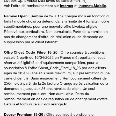
Livebox Up, Livebox Max (avec ou sans Smart TV).
Voir l'offre de remboursement sur
Internet
et
Internet+Mobile
.
Remise Open :
Remise de 3€ à 15€ chaque mois en fonction du
forfait mobile choisi ou détenu, dans la limite de 4 forfaits mobile
supplémentaires, pour une nouvelle offre Livebox éligible.
Réservé aux particuliers. Non cumulable. Perte de la remise en
cas de changement d'offre, de résiliation ou de demande de
suppression par le client internet.
Offre Cheat_Code_Fibre_18_26 :
Offre soumise à conditions,
valable à partir du 10/04/2025 en France métropolitaine, sous
réserve d’éligibilité et d’équipements compatibles, pour la
souscription à l’offre Cheat_Code_Fibre_18_26 par des clients
âgés de 18 à 26 ans et 6 mois maximum, sur présentation d’une
carte d’identité. Sans engagement. Remboursement différé de
25€/mois à partir de la 2e facture Orange après validation de la
demande et jusqu’aux 26 ans révolus du client. Un seul
remboursement par client. Non cumulable. Perte du
remboursement en cas de résiliation ou de changement d’offre.
Détails et formulaire sur
odr.orange.fr
Deezer Premium 18-26 :
Offre soumise à conditions en