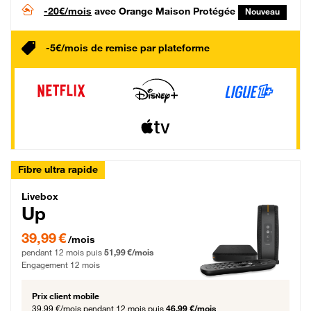
-20€/mois
avec Orange Maison Protégée
Nouveau
-5€/mois de remise par plateforme
Fibre ultra rapide
Livebox Up Fibre
Livebox
Up
39,99 € par mois pendant 12 mois puis 51,99 € par mois, Engagement 12 moi
39,99 €
/mois
pendant 12 mois puis
51,99 €/mois
Engagement 12 mois
Prix client mobile
39,99 €/mois
pendant 12 mois puis
46,99 €/mois