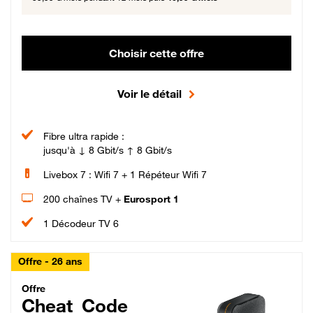
Choisir cette offre
Voir le détail
Fibre ultra rapide :
jusqu'à ↓ 8 Gbit/s ↑ 8 Gbit/s
Livebox 7 : Wifi 7 + 1 Répéteur Wifi 7
200 chaînes TV +
Eurosport 1
1 Décodeur TV 6
Offre - 26 ans
Cheat_Code Fibre_18_26
Offre
Cheat_Code