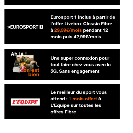
Eurosport 1 inclus à partir de
l’offre Livebox Classic Fibre
29,99 € par mois
à
29,99€/mois
pendant 12
42,99 € par m
mois puis
42,99€/mois
Une super connexion pour
tout faire chez vous avec la
5G. Sans engagement
Le meilleur du sport vous
attend :
1 mois offert
à
L’Équipe sur toutes les
offres Fibre