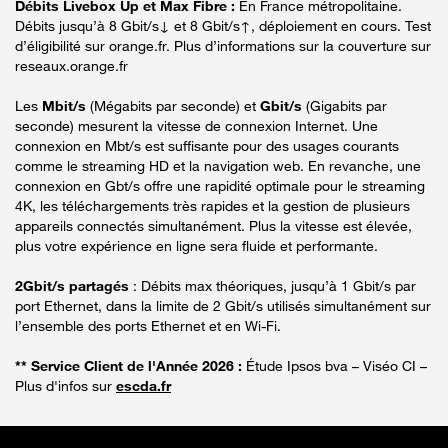
Débits Livebox Up et Max Fibre :
En France métropolitaine.
Débits jusqu’à 8 Gbit/s↓ et 8 Gbit/s↑, déploiement en cours. Test
d’éligibilité sur orange.fr. Plus d’informations sur la couverture sur
reseaux.orange.fr
Les
Mbit/s
(Mégabits par seconde) et
Gbit/s
(Gigabits par
seconde) mesurent la vitesse de connexion Internet. Une
connexion en Mbt/s est suffisante pour des usages courants
comme le streaming HD et la navigation web. En revanche, une
connexion en Gbt/s offre une rapidité optimale pour le streaming
4K, les téléchargements très rapides et la gestion de plusieurs
appareils connectés simultanément. Plus la vitesse est élevée,
plus votre expérience en ligne sera fluide et performante.
2Gbit/s partagés
: Débits max théoriques, jusqu’à 1 Gbit/s par
port Ethernet, dans la limite de 2 Gbit/s utilisés simultanément sur
l’ensemble des ports Ethernet et en Wi-Fi.
** Service Client de l'Année 2026 :
Étude Ipsos bva – Viséo CI –
Plus d'infos sur
escda.fr