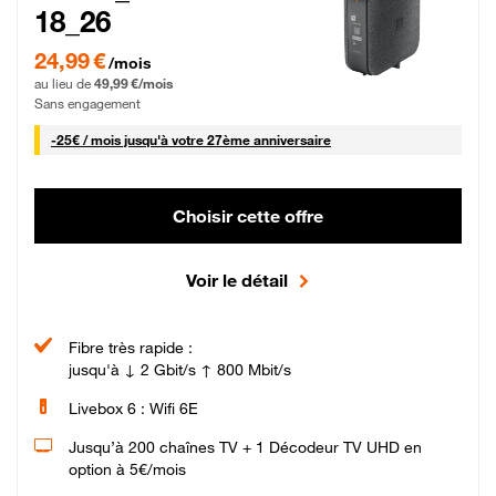
18_26
24,99 € par mois pendant 0 mois puis 49,99 € par mois, Sans engagement
24,99 €
/mois
au lieu de
49,99 €/mois
Sans engagement
25 € par mois
-
25€ / mois
jusqu'à votre 27ème anniversaire
Choisir cette offre
Voir le détail
Fibre très rapide :
jusqu'à ↓ 2 Gbit/s ↑ 800 Mbit/s
Livebox 6 : Wifi 6E
Jusqu’à 200 chaînes TV + 1 Décodeur TV UHD en
option à 5€/mois