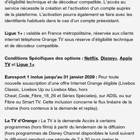
d’éligibilité technique et de décodeur compatible. L'accès au
service nécessite la création et l'activation d'un compte auprès
de la plateforme. L’activation pourra également se faire avec les
identifiants habituels dans le cas d’un compte préexistant.
Ligue 1+ :
valable en France métropolitaine, réservée aux clients
internet téléphone Orange TV sous réserve d’éligibilité technique
et de décodeur compatible.
Conditions Spécifiques des options :
Netflix
,
Disney+
,
Apple
TV
et
Ligue 1+
Eurosport 1 inclus jusqu’au 31 janvier 2029 :
Pour toute
nouvelle souscription d’une offre Internet Orange éligible (Livebox
Classic, Livebox Up ou Livebox Max, hors
Cheat_Code_Fibre_18_26 et Séries Spéciales), sur ADSL ou sur
Fibre ou Smart TV. Cette inclusion concerne le flux linéaire de la
chaine (hors contenus à la demande et replay).
La TV d'Orange :
La TV à la demande Accès à certains
programmes (hors films) à partir du lendemain de la diffusion
(hors programmes de Disney Channel disponibles le lundi suivant
la diffusion) pendant une période de 7 à 30 jours (selon le