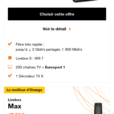
Choisir cette offre
Voir le détail
Fibre très rapide :
jusqu'à ↓ 2 Gbit/s partagés ↑ 800 Mbit/s
Livebox S : Wifi 7
200 chaînes TV +
Eurosport 1
1 Décodeur TV 6
Le meilleur d'Orange
Livebox Max Fibre
Livebox
Max
47,99 € par mois pendant 12 mois puis 57,99 € par mois, Engagement 12 moi