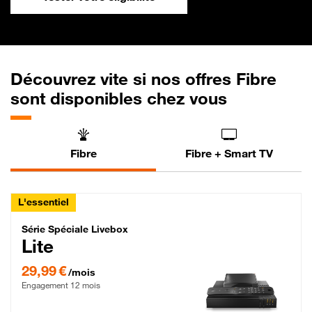
Découvrez vite si nos offres Fibre
sont disponibles chez vous
Fibre
Fibre + Smart TV
L'essentiel
Série Spéciale Livebox Lite Fibre
Série Spéciale Livebox
Lite
29,99 € par mois , Engagement 12 mois
29,99 €
/mois
Engagement 12 mois