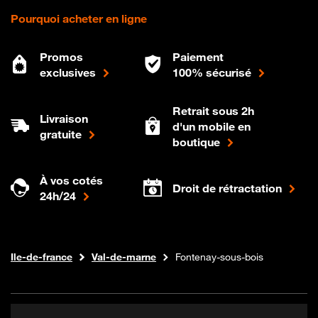
Pourquoi acheter en ligne
Promos
Paiement
exclusives
100% sécurisé
Retrait sous 2h
Livraison
d'un mobile en
gratuite
boutique
À vos cotés
Droit de rétractation
24h/24
Internet fibre
Boutique Orange
Ile-de-france
Val-de-marne
Fontenay-sous-bois