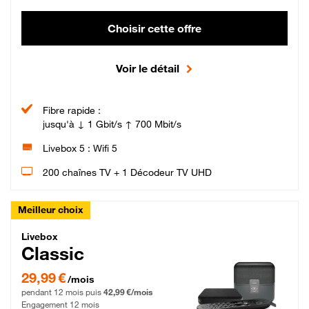
Choisir cette offre
Voir le détail
Fibre rapide :
jusqu'à ↓ 1 Gbit/s ↑ 700 Mbit/s
Livebox 5 : Wifi 5
200 chaînes TV + 1 Décodeur TV UHD
Meilleur choix
Livebox Classic Fibre
Livebox
Classic
29,99 € par mois pendant 12 mois puis 42,99 € par mois, Engagement 12 moi
29,99 €
/mois
pendant 12 mois puis
42,99 €/mois
Engagement 12 mois