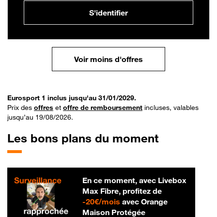
S'identifier
Voir moins d'offres
Eurosport 1 inclus jusqu'au 31/01/2029.
Prix des
offres
et
offre de remboursement
incluses, valables
jusqu’au 19/08/2026.
Les bons plans du moment
En ce moment, avec Livebox
Max Fibre, profitez de
20 € par mois
-
20€/mois
avec Orange
Maison Protégée