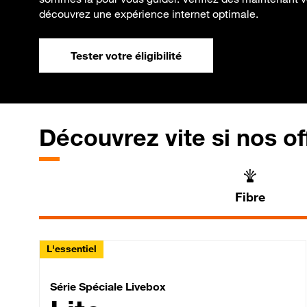
découvrez une expérience internet optimale.
Tester votre éligibilité
Découvrez vite si nos of
Fibre
L'essentiel
Série Spéciale Livebox 
Série Spéciale Livebox