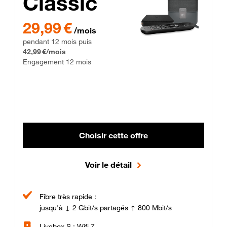
Classic
29,99 € par mois pendant 12 mois puis 42,99 € par mois, Enga
29,99 €
/mois
pendant 12 mois puis
42,99 €/mois
Engagement 12 mois
Choisir cette offre
Voir le détail
Fibre très rapide :
jusqu'à ↓ 2 Gbit/s partagés ↑ 800 Mbit/s
Livebox S : Wifi 7