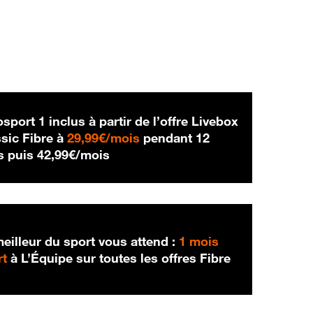
sport 1 inclus à partir de l’offre Livebox
29,99 € par mois
sic Fibre à
29,99€/mois
pendant 12
42,99 € par mois
s puis
42,99€/mois
eilleur du sport vous attend :
1 mois
rt
à L’Équipe sur toutes les offres Fibre