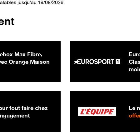
valables jusqu’au 19/08/2026.
ent
ebox Max Fibre,
Euro
 € par mois
ec Orange Maison
Clas
moi
ur tout faire chez
Le m
 engagement
offe