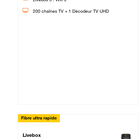
200 chaînes TV + 1 Décodeur TV UHD
Fibre ultra rapide
Livebox Up Fibre
Livebox