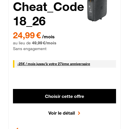
Cheat_Code
18_26
 Engagement 12 mois
24,99 € par mois pendant 0 mois puis 49,99 € par mois, Sans 
24,99 €
/mois
au lieu de
49,99 €/mois
Sans engagement
25 € par mois
-
25€ / mois
jusqu'à votre 27ème anniversaire
Choisir cette offre
Voir le détail