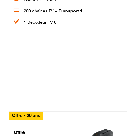
200 chaînes TV +
Eurosport 1
1 Décodeur TV 6
Offre - 26 ans
Cheat_Code Fibre_18_26
Offre