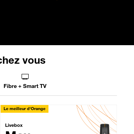
 chez vous
Fibre + Smart TV
Le meilleur d'Orange
Livebox Max Fibre
Livebox