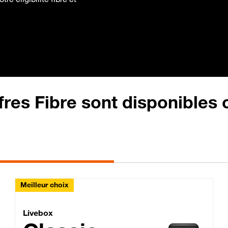
fres Fibre sont disponibles
Meilleur choix
Lite Fibre
Livebox Classic Fibre
Livebox