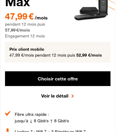
Max
gement 12 mois
47,99 € par mois pendant 12 mois puis 57,99 € par mois, Engageme
47,99 €
/mois
pendant 12 mois puis
57,99 €/mois
Engagement 12 mois
Prix client mobile
47,99 €/mois
pendant 12 mois puis
52,99 €/mois
Choisir cette offre
Voir le détail
Fibre ultra rapide :
jusqu'à ↓ 8 Gbit/s ↑ 8 Gbit/s
Livebox 7 : Wifi 7 + 3 Répéteurs Wifi 7