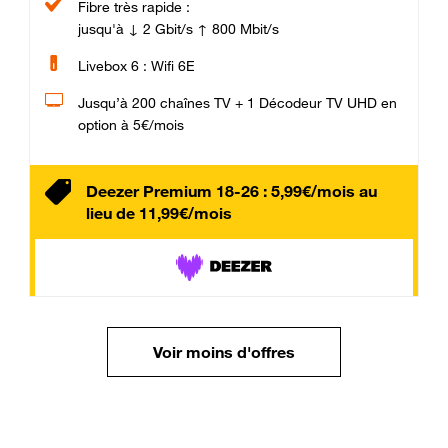
Fibre très rapide :
jusqu'à ↓ 2 Gbit/s ↑ 800 Mbit/s
Livebox 6 : Wifi 6E
Jusqu’à 200 chaînes TV + 1 Décodeur TV UHD en
option à 5€/mois
Deezer Premium 18-26 : 5,99€/mois au
lieu de 11,99€/mois
Voir moins d'offres