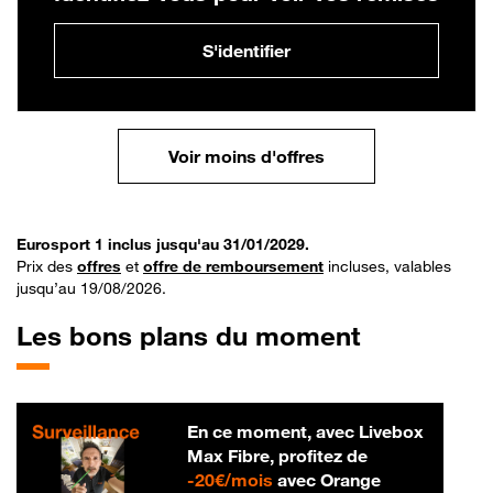
S'identifier
Voir moins d'offres
Eurosport 1 inclus jusqu'au 31/01/2029.
Prix des
offres
et
offre de remboursement
incluses, valables
jusqu’au 19/08/2026.
Les bons plans du moment
En ce moment, avec Livebox
Max Fibre, profitez de
20 € par mois
-
20€/mois
avec Orange