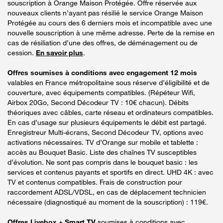
souscription à Orange Maison Protégée. Offre réservée aux
nouveaux clients n’ayant pas résilié le service Orange Maison
Protégée au cours des 6 derniers mois et incompatible avec une
nouvelle souscription à une même adresse. Perte de la remise en
cas de résiliation d’une des offres, de déménagement ou de
cession.
En savoir plus
.
Offres soumises à conditions avec engagement 12 mois
valables en France métropolitaine sous réserve d’éligibilité et de
couverture, avec équipements compatibles. (Répéteur Wifi,
Airbox 20Go, Second Décodeur TV : 10€ chacun). Débits
théoriques avec câbles, carte réseau et ordinateurs compatibles.
En cas d’usage sur plusieurs équipements le débit est partagé.
Enregistreur Multi-écrans, Second Décodeur TV, options avec
activations nécessaires. TV d’Orange sur mobile et tablette :
accès au Bouquet Basic. Liste des chaînes TV susceptibles
d’évolution. Ne sont pas compris dans le bouquet basic : les
services et contenus payants et sportifs en direct. UHD 4K : avec
TV et contenus compatibles. Frais de construction pour
raccordement ADSL/VDSL, en cas de déplacement technicien
nécessaire (diagnostiqué au moment de la souscription) : 119€.
Offres Livebox + Smart TV
soumises à conditions avec