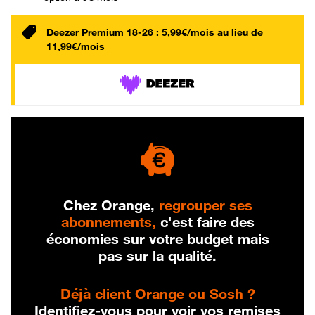
Deezer Premium 18-26 : 5,99€/mois au lieu de
11,99€/mois
Chez Orange,
regrouper ses
abonnements,
c'est faire des
économies sur votre budget mais
pas sur la qualité.
Déjà client Orange ou Sosh ?
Identifiez-vous pour voir vos remises