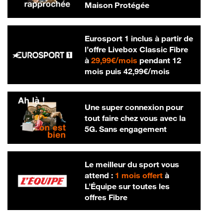
Maison Protégée
Eurosport 1 inclus à partir de
l’offre Livebox Classic Fibre
29,99 € par mois
à
29,99€/mois
pendant 12
42,99 € par m
mois puis
42,99€/mois
Une super connexion pour
tout faire chez vous avec la
5G. Sans engagement
Le meilleur du sport vous
attend :
1 mois offert
à
L’Équipe sur toutes les
offres Fibre