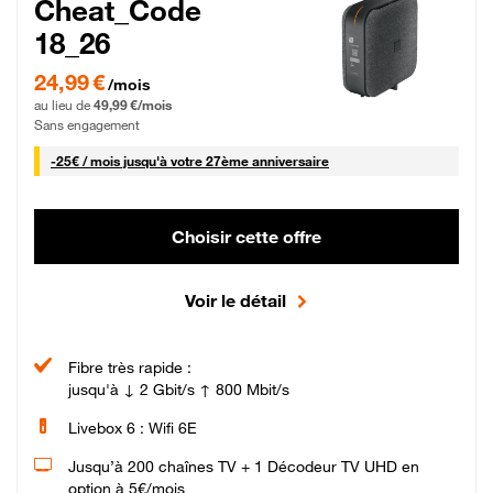
Cheat_Code
18_26
24,99 € par mois pendant 0 mois puis 49,99 € par mois, Sans engagement
24,99 €
/mois
au lieu de
49,99 €/mois
Sans engagement
25 € par mois
-
25€ / mois
jusqu'à votre 27ème anniversaire
Choisir cette offre
Voir le détail
Fibre très rapide :
jusqu'à ↓ 2 Gbit/s ↑ 800 Mbit/s
Livebox 6 : Wifi 6E
Jusqu’à 200 chaînes TV + 1 Décodeur TV UHD en
option à 5€/mois