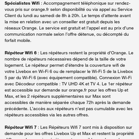
Spécialistes Wifi
: Accompagnement téléphonique sur rendez-
vous pris sur orange.fr selon disponibilité ou via appel au Service
Client du lundi au samedi de 8h à 20h. Le temps d’attente avant
la mise en relation avec un conseiller est gratuit depuis les
réseaux Orange. Le service est gratuit et l’appel est au prix d’une
communication normale selon l’offre détenue, ou décompté du
forfait mobile.
Répéteur Wifi 6
: Les répéteurs restent la propriété d’Orange. Le
nombre de répéteurs nécessaires dépend de la taille de votre
logement. Le répéteur permet d’étendre la couverture wifi de
votre Livebox en Wi-Fi 6 ou de remplacer le Wi-Fi 5 de la Livebox
5 par du Wi-Fi 6 (avec équipement compatible). Connexion Wi-Fi
avec Décodeur compatible : TV UHD 4K et TV 4. Le 1er répéteur
est accessible sur demande sur orange.fr pour les offres Up et
Max, et les 2 répéteurs supplémentaires sur Max sont
accessibles de manière séparée chaque 72h après la demande
précédente. L’accès aux répéteurs n’est pas cumulable avec les
répéteurs accessibles via les autres offres.
Répéteur Wifi 7
: Les Répéteurs Wifi 7 sont mis à disposition sur
demande pour les offres Livebox Up et Max et restent la propriété