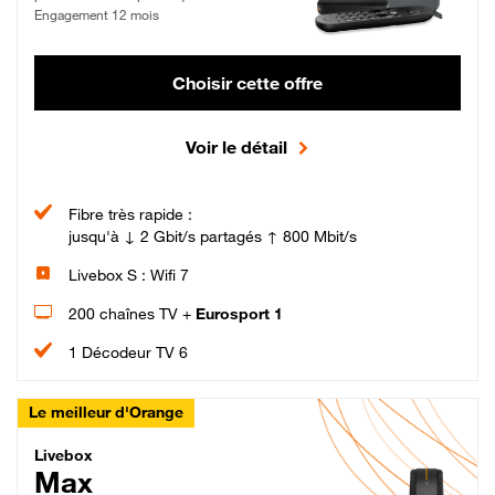
Engagement 12 mois
Choisir cette offre
Voir le détail
Fibre très rapide :
jusqu'à ↓ 2 Gbit/s partagés ↑ 800 Mbit/s
Livebox S : Wifi 7
200 chaînes TV +
Eurosport 1
1 Décodeur TV 6
Le meilleur d'Orange
Livebox Max Fibre
Livebox
Max