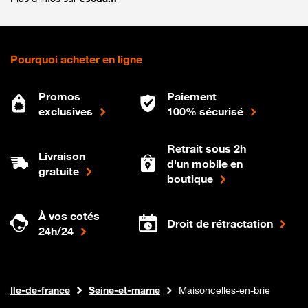
Pourquoi acheter en ligne
Promos
Paiement
exclusives
100% sécurisé
Retrait sous 2h
Livraison
d'un mobile en
gratuite
boutique
À vos cotés
Droit de rétractation
24h/24
Internet fibre
Boutique Orange
Ile-de-france
Seine-et-marne
Maisoncelles-en-brie