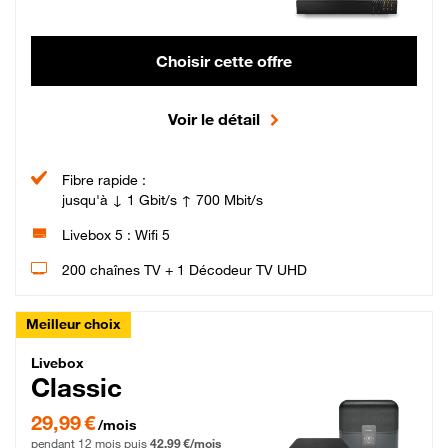
Choisir cette offre
Voir le détail
Fibre rapide :
jusqu'à ↓ 1 Gbit/s ↑ 700 Mbit/s
Livebox 5 : Wifi 5
200 chaînes TV + 1 Décodeur TV UHD
Meilleur choix
Livebox Classic Fibre
Livebox
Classic
29,99 € par mois pendant 12 mois puis 42,99 € par mois, Engagement 12 moi
29,99 €
/mois
pendant 12 mois puis
42,99 €/mois