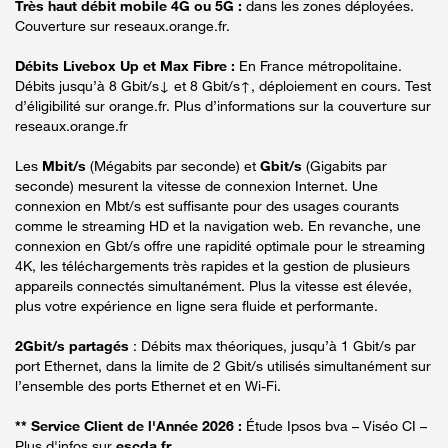
Très haut débit mobile 4G ou 5G :
dans les zones déployées.
Couverture sur reseaux.orange.fr.
Débits Livebox Up et Max Fibre :
En France métropolitaine.
Débits jusqu’à 8 Gbit/s↓ et 8 Gbit/s↑, déploiement en cours. Test
d’éligibilité sur orange.fr. Plus d’informations sur la couverture sur
reseaux.orange.fr
Les
Mbit/s
(Mégabits par seconde) et
Gbit/s
(Gigabits par
seconde) mesurent la vitesse de connexion Internet. Une
connexion en Mbt/s est suffisante pour des usages courants
comme le streaming HD et la navigation web. En revanche, une
connexion en Gbt/s offre une rapidité optimale pour le streaming
4K, les téléchargements très rapides et la gestion de plusieurs
appareils connectés simultanément. Plus la vitesse est élevée,
plus votre expérience en ligne sera fluide et performante.
2Gbit/s partagés
: Débits max théoriques, jusqu’à 1 Gbit/s par
port Ethernet, dans la limite de 2 Gbit/s utilisés simultanément sur
l’ensemble des ports Ethernet et en Wi-Fi.
** Service Client de l'Année 2026 :
Étude Ipsos bva – Viséo CI –
Plus d'infos sur
escda.fr