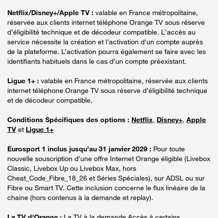
Netflix/Disney+/Apple TV :
valable en France métropolitaine,
réservée aux clients internet téléphone Orange TV sous réserve
d’éligibilité technique et de décodeur compatible. L'accès au
service nécessite la création et l'activation d'un compte auprès
de la plateforme. L’activation pourra également se faire avec les
identifiants habituels dans le cas d’un compte préexistant.
Ligue 1+ :
valable en France métropolitaine, réservée aux clients
internet téléphone Orange TV sous réserve d’éligibilité technique
et de décodeur compatible.
Conditions Spécifiques des options :
Netflix
,
Disney+
,
Apple
TV
et
Ligue 1+
Eurosport 1 inclus jusqu’au 31 janvier 2029 :
Pour toute
nouvelle souscription d’une offre Internet Orange éligible (Livebox
Classic, Livebox Up ou Livebox Max, hors
Cheat_Code_Fibre_18_26 et Séries Spéciales), sur ADSL ou sur
Fibre ou Smart TV. Cette inclusion concerne le flux linéaire de la
chaine (hors contenus à la demande et replay).
La TV d'Orange :
La TV à la demande Accès à certains