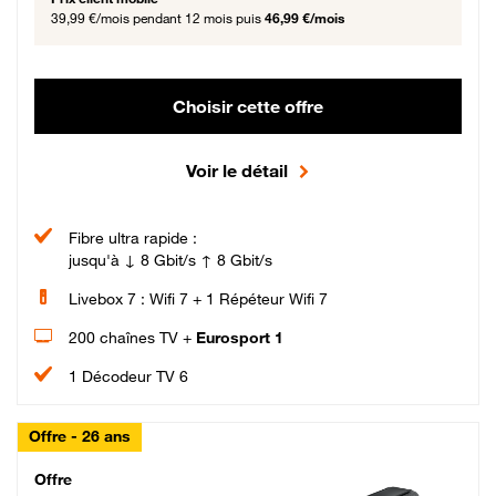
39,99 €/mois
pendant 12 mois puis
46,99 €/mois
Choisir cette offre
Voir le détail
Fibre ultra rapide :
jusqu'à ↓ 8 Gbit/s ↑ 8 Gbit/s
Livebox 7 : Wifi 7 + 1 Répéteur Wifi 7
200 chaînes TV +
Eurosport 1
1 Décodeur TV 6
Offre - 26 ans
Cheat_Code Fibre_18_26
Offre