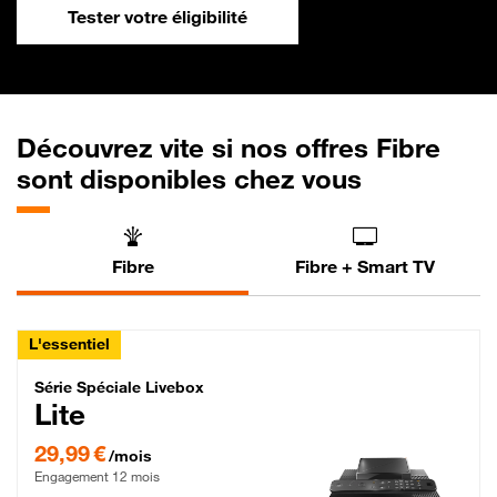
Tester votre éligibilité
Découvrez vite si nos offres Fibre
sont disponibles chez vous
Fibre
Fibre + Smart TV
L'essentiel
Série Spéciale Livebox Lite Fibre
Série Spéciale Livebox
Lite
29,99 € par mois , Engagement 12 mois
29,99 €
/mois
Engagement 12 mois