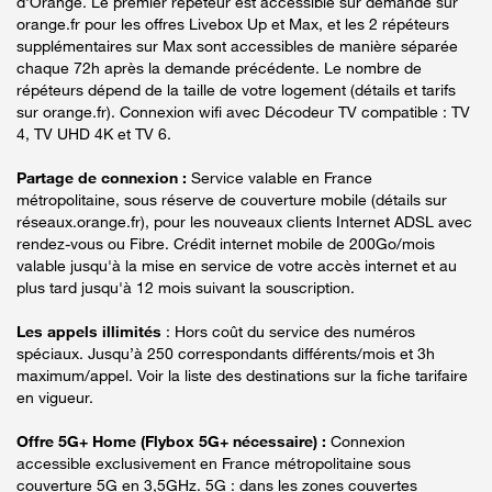
d'Orange. Le premier répéteur est accessible sur demande sur
orange.fr pour les offres Livebox Up et Max, et les 2 répéteurs
supplémentaires sur Max sont accessibles de manière séparée
chaque 72h après la demande précédente. Le nombre de
répéteurs dépend de la taille de votre logement (détails et tarifs
sur orange.fr). Connexion wifi avec Décodeur TV compatible : TV
4, TV UHD 4K et TV 6.
Partage de connexion :
Service valable en France
métropolitaine, sous réserve de couverture mobile (détails sur
réseaux.orange.fr), pour les nouveaux clients Internet ADSL avec
rendez-vous ou Fibre. Crédit internet mobile de 200Go/mois
valable jusqu'à la mise en service de votre accès internet et au
plus tard jusqu'à 12 mois suivant la souscription.
Les appels illimités
: Hors coût du service des numéros
spéciaux. Jusqu’à 250 correspondants différents/mois et 3h
maximum/appel. Voir la liste des destinations sur la fiche tarifaire
en vigueur.
Offre 5G+ Home (Flybox 5G+ nécessaire) :
Connexion
accessible exclusivement en France métropolitaine sous
couverture 5G en 3,5GHz. 5G : dans les zones couvertes