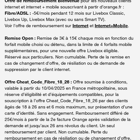
Offre de remboursement Bienvenue
pour les nouveaux clients
internet et internet + mobile souscrivant à partir d’orange.fr :
Fibre/ADSL :
-5€/mois pendant 12 mois sur Livebox Classic,
Livebox Up, Livebox Max (avec ou sans Smart TV).
Voir l'offre de remboursement sur
Internet
et
Internet+Mobile
.
Remise Open :
Remise de 3€ à 15€ chaque mois en fonction du
forfait mobile choisi ou détenu, dans la limite de 4 forfaits mobile
supplémentaires, pour une nouvelle offre Livebox éligible.
Réservé aux particuliers. Non cumulable. Perte de la remise en
cas de changement d'offre, de résiliation ou de demande de
suppression par le client internet.
Offre Cheat_Code_Fibre_18_26 :
Offre soumise à conditions,
valable à partir du 10/04/2025 en France métropolitaine, sous
réserve d’éligibilité et d’équipements compatibles, pour la
souscription à l’offre Cheat_Code_Fibre_18_26 par des clients
âgés de 18 à 26 ans et 6 mois maximum, sur présentation d’une
carte d’identité. Sans engagement. Remboursement différé de
25€/mois à partir de la 2e facture Orange après validation de la
demande et jusqu’aux 26 ans révolus du client. Un seul
remboursement par client. Non cumulable. Perte du
remboursement en cas de résiliation ou de changement d’offre.