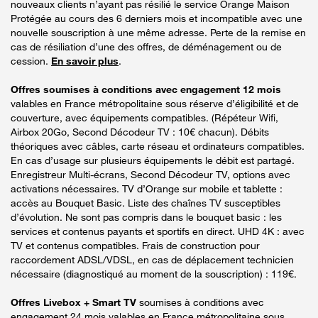
nouveaux clients n’ayant pas résilié le service Orange Maison
Protégée au cours des 6 derniers mois et incompatible avec une
nouvelle souscription à une même adresse. Perte de la remise en
cas de résiliation d’une des offres, de déménagement ou de
cession.
En savoir plus
.
Offres soumises à conditions avec engagement 12 mois
valables en France métropolitaine sous réserve d’éligibilité et de
couverture, avec équipements compatibles. (Répéteur Wifi,
Airbox 20Go, Second Décodeur TV : 10€ chacun). Débits
théoriques avec câbles, carte réseau et ordinateurs compatibles.
En cas d’usage sur plusieurs équipements le débit est partagé.
Enregistreur Multi-écrans, Second Décodeur TV, options avec
activations nécessaires. TV d’Orange sur mobile et tablette :
accès au Bouquet Basic. Liste des chaînes TV susceptibles
d’évolution. Ne sont pas compris dans le bouquet basic : les
services et contenus payants et sportifs en direct. UHD 4K : avec
TV et contenus compatibles. Frais de construction pour
raccordement ADSL/VDSL, en cas de déplacement technicien
nécessaire (diagnostiqué au moment de la souscription) : 119€.
Offres Livebox + Smart TV
soumises à conditions avec
engagement 24 mois valables en France métropolitaine sous