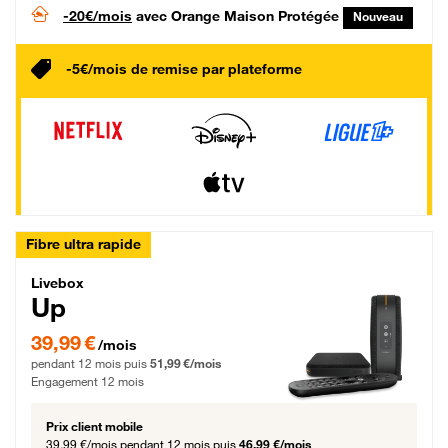
-20€/mois
avec Orange Maison Protégée
Nouveau
-5€/mois de remise par plateforme
Fibre ultra rapide
Livebox Up Fibre
Livebox
Up
39,99 € par mois pendant 12 mois puis 51,99 € par mois, Engagement 12 moi
39,99 €
/mois
pendant 12 mois puis
51,99 €/mois
Engagement 12 mois
Prix client mobile
39,99 €/mois
pendant 12 mois puis
46,99 €/mois