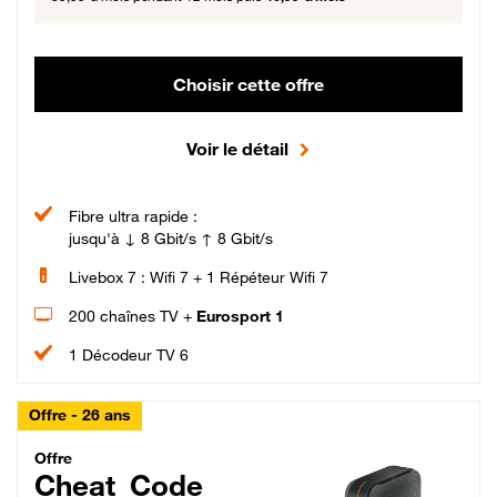
Choisir cette offre
Voir le détail
Fibre ultra rapide :
jusqu'à ↓ 8 Gbit/s ↑ 8 Gbit/s
Livebox 7 : Wifi 7 + 1 Répéteur Wifi 7
200 chaînes TV +
Eurosport 1
1 Décodeur TV 6
Offre - 26 ans
Cheat_Code Fibre_18_26
Offre
Cheat_Code