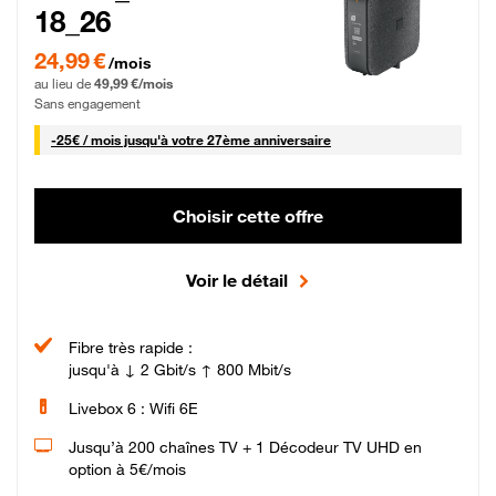
18_26
24,99 € par mois pendant 0 mois puis 49,99 € par mois, Sans engagement
24,99 €
/mois
au lieu de
49,99 €/mois
Sans engagement
25 € par mois
-
25€ / mois
jusqu'à votre 27ème anniversaire
Choisir cette offre
Voir le détail
Fibre très rapide :
jusqu'à ↓ 2 Gbit/s ↑ 800 Mbit/s
Livebox 6 : Wifi 6E
Jusqu’à 200 chaînes TV + 1 Décodeur TV UHD en
option à 5€/mois