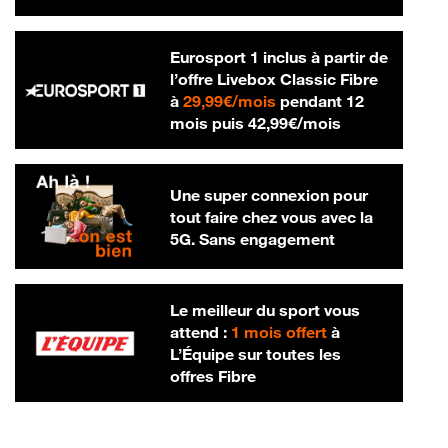
Eurosport 1 inclus à partir de
l’offre Livebox Classic Fibre
29,99 € par mois
à
29,99€/mois
pendant 12
42,99 € par m
mois puis
42,99€/mois
Une super connexion pour
tout faire chez vous avec la
5G. Sans engagement
Le meilleur du sport vous
attend :
1 mois offert
à
L’Équipe sur toutes les
offres Fibre