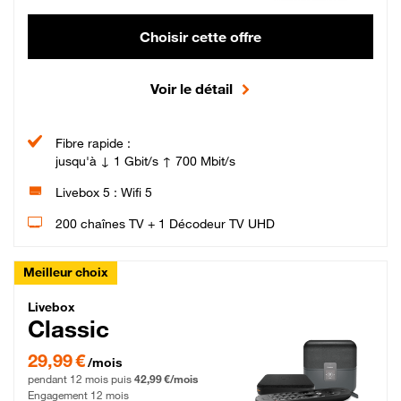
Choisir cette offre
Voir le détail
Fibre rapide :
jusqu'à ↓ 1 Gbit/s ↑ 700 Mbit/s
Livebox 5 : Wifi 5
200 chaînes TV + 1 Décodeur TV UHD
Meilleur choix
Livebox Classic Fibre
Livebox
Classic
29,99 € par mois pendant 12 mois puis 42,99 € par mois, Engagement 12 moi
29,99 €
/mois
pendant 12 mois puis
42,99 €/mois
Engagement 12 mois