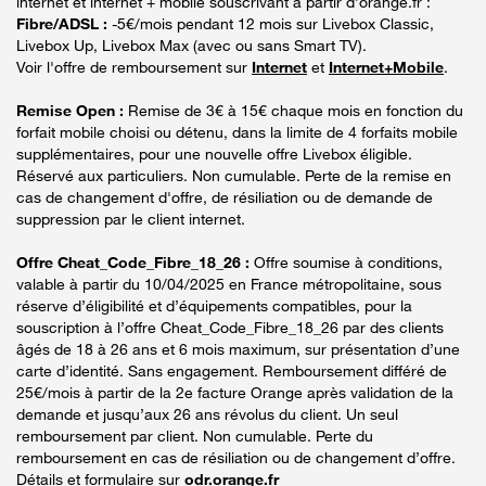
internet et internet + mobile souscrivant à partir d’orange.fr :
Fibre/ADSL :
-5€/mois pendant 12 mois sur Livebox Classic,
Livebox Up, Livebox Max (avec ou sans Smart TV).
Voir l'offre de remboursement sur
Internet
et
Internet+Mobile
.
Remise Open :
Remise de 3€ à 15€ chaque mois en fonction du
forfait mobile choisi ou détenu, dans la limite de 4 forfaits mobile
supplémentaires, pour une nouvelle offre Livebox éligible.
Réservé aux particuliers. Non cumulable. Perte de la remise en
cas de changement d'offre, de résiliation ou de demande de
suppression par le client internet.
Offre Cheat_Code_Fibre_18_26 :
Offre soumise à conditions,
valable à partir du 10/04/2025 en France métropolitaine, sous
réserve d’éligibilité et d’équipements compatibles, pour la
souscription à l’offre Cheat_Code_Fibre_18_26 par des clients
âgés de 18 à 26 ans et 6 mois maximum, sur présentation d’une
carte d’identité. Sans engagement. Remboursement différé de
25€/mois à partir de la 2e facture Orange après validation de la
demande et jusqu’aux 26 ans révolus du client. Un seul
remboursement par client. Non cumulable. Perte du
remboursement en cas de résiliation ou de changement d’offre.
Détails et formulaire sur
odr.orange.fr