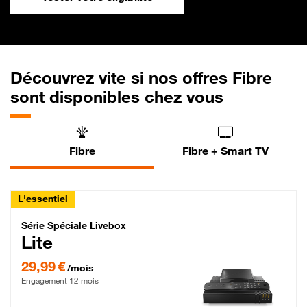
Découvrez vite si nos offres Fibre
sont disponibles chez vous
Fibre
Fibre + Smart TV
L'essentiel
Série Spéciale Livebox Lite Fibre
Série Spéciale Livebox
Lite
29,99 € par mois , Engagement 12 mois
29,99 €
/mois
Engagement 12 mois