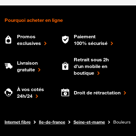
Pourquoi acheter en ligne
Promos
Paiement
exclusives
100% sécurisé
Retrait sous 2h
Livraison
d'un mobile en
gratuite
boutique
À vos cotés
Droit de rétractation
24h/24
Boutique Orange
Internet fibre
Ile-de-france
Seine-et-marne
Bouleurs