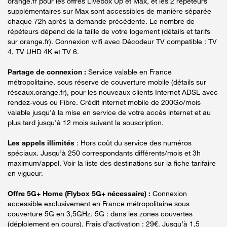
orange.fr pour les offres Livebox Up et Max, et les 2 répéteurs
supplémentaires sur Max sont accessibles de manière séparée
chaque 72h après la demande précédente. Le nombre de
répéteurs dépend de la taille de votre logement (détails et tarifs
sur orange.fr). Connexion wifi avec Décodeur TV compatible : TV
4, TV UHD 4K et TV 6.
Partage de connexion :
Service valable en France
métropolitaine, sous réserve de couverture mobile (détails sur
réseaux.orange.fr), pour les nouveaux clients Internet ADSL avec
rendez-vous ou Fibre. Crédit internet mobile de 200Go/mois
valable jusqu'à la mise en service de votre accès internet et au
plus tard jusqu'à 12 mois suivant la souscription.
Les appels illimités
: Hors coût du service des numéros
spéciaux. Jusqu’à 250 correspondants différents/mois et 3h
maximum/appel. Voir la liste des destinations sur la fiche tarifaire
en vigueur.
Offre 5G+ Home (Flybox 5G+ nécessaire) :
Connexion
accessible exclusivement en France métropolitaine sous
couverture 5G en 3,5GHz. 5G : dans les zones couvertes
(déploiement en cours). Frais d’activation : 29€. Jusqu’à 1,5