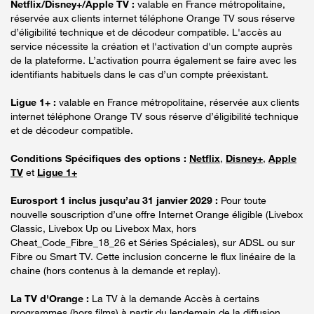
Netflix/Disney+/Apple TV :
valable en France métropolitaine,
réservée aux clients internet téléphone Orange TV sous réserve
d’éligibilité technique et de décodeur compatible. L'accès au
service nécessite la création et l'activation d'un compte auprès
de la plateforme. L’activation pourra également se faire avec les
identifiants habituels dans le cas d’un compte préexistant.
Ligue 1+ :
valable en France métropolitaine, réservée aux clients
internet téléphone Orange TV sous réserve d’éligibilité technique
et de décodeur compatible.
Conditions Spécifiques des options :
Netflix
,
Disney+
,
Apple
TV
et
Ligue 1+
Eurosport 1 inclus jusqu’au 31 janvier 2029 :
Pour toute
nouvelle souscription d’une offre Internet Orange éligible (Livebox
Classic, Livebox Up ou Livebox Max, hors
Cheat_Code_Fibre_18_26 et Séries Spéciales), sur ADSL ou sur
Fibre ou Smart TV. Cette inclusion concerne le flux linéaire de la
chaine (hors contenus à la demande et replay).
La TV d'Orange :
La TV à la demande Accès à certains
programmes (hors films) à partir du lendemain de la diffusion