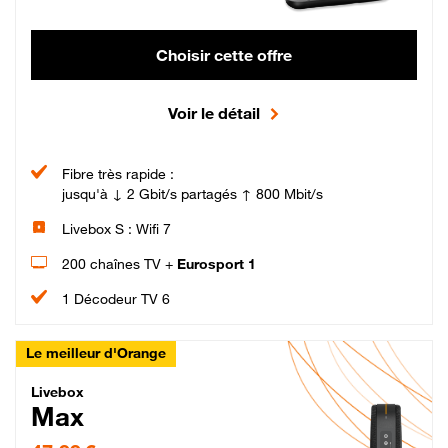
Choisir cette offre
Voir le détail
Fibre très rapide :
jusqu'à ↓ 2 Gbit/s partagés ↑ 800 Mbit/s
Livebox S : Wifi 7
200 chaînes TV +
Eurosport 1
1 Décodeur TV 6
Le meilleur d'Orange
Livebox Max Fibre
Livebox
Max
47,99 € par mois pendant 12 mois puis 57,99 € par mois, Engagement 12 moi