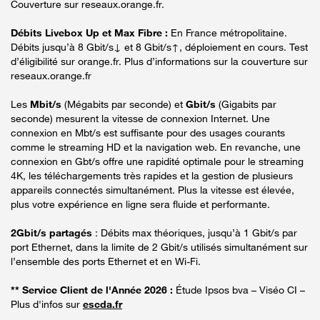
Couverture sur reseaux.orange.fr.
Débits Livebox Up et Max Fibre :
En France métropolitaine.
Débits jusqu’à 8 Gbit/s↓ et 8 Gbit/s↑, déploiement en cours. Test
d’éligibilité sur orange.fr. Plus d’informations sur la couverture sur
reseaux.orange.fr
Les
Mbit/s
(Mégabits par seconde) et
Gbit/s
(Gigabits par
seconde) mesurent la vitesse de connexion Internet. Une
connexion en Mbt/s est suffisante pour des usages courants
comme le streaming HD et la navigation web. En revanche, une
connexion en Gbt/s offre une rapidité optimale pour le streaming
4K, les téléchargements très rapides et la gestion de plusieurs
appareils connectés simultanément. Plus la vitesse est élevée,
plus votre expérience en ligne sera fluide et performante.
2Gbit/s partagés
: Débits max théoriques, jusqu’à 1 Gbit/s par
port Ethernet, dans la limite de 2 Gbit/s utilisés simultanément sur
l’ensemble des ports Ethernet et en Wi-Fi.
** Service Client de l'Année 2026 :
Étude Ipsos bva – Viséo CI –
Plus d'infos sur
escda.fr