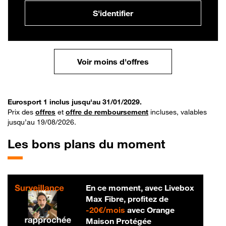
S'identifier
Voir moins d'offres
Eurosport 1 inclus jusqu'au 31/01/2029.
Prix des
offres
et
offre de remboursement
incluses, valables
jusqu’au 19/08/2026.
Les bons plans du moment
En ce moment, avec Livebox
Max Fibre, profitez de
20 € par mois
-
20€/mois
avec Orange
Maison Protégée