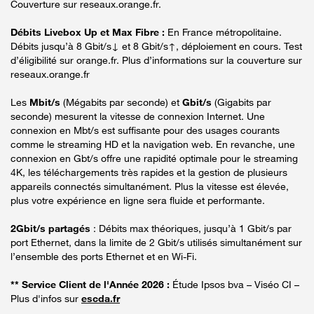
Couverture sur reseaux.orange.fr.
Débits Livebox Up et Max Fibre :
En France métropolitaine.
Débits jusqu’à 8 Gbit/s↓ et 8 Gbit/s↑, déploiement en cours. Test
d’éligibilité sur orange.fr. Plus d’informations sur la couverture sur
reseaux.orange.fr
Les
Mbit/s
(Mégabits par seconde) et
Gbit/s
(Gigabits par
seconde) mesurent la vitesse de connexion Internet. Une
connexion en Mbt/s est suffisante pour des usages courants
comme le streaming HD et la navigation web. En revanche, une
connexion en Gbt/s offre une rapidité optimale pour le streaming
4K, les téléchargements très rapides et la gestion de plusieurs
appareils connectés simultanément. Plus la vitesse est élevée,
plus votre expérience en ligne sera fluide et performante.
2Gbit/s partagés
: Débits max théoriques, jusqu’à 1 Gbit/s par
port Ethernet, dans la limite de 2 Gbit/s utilisés simultanément sur
l’ensemble des ports Ethernet et en Wi-Fi.
** Service Client de l'Année 2026 :
Étude Ipsos bva – Viséo CI –
Plus d'infos sur
escda.fr