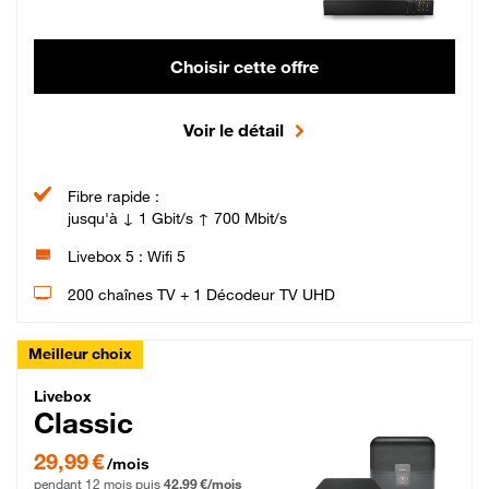
Choisir cette offre
Voir le détail
Fibre rapide :
jusqu'à ↓ 1 Gbit/s ↑ 700 Mbit/s
Livebox 5 : Wifi 5
200 chaînes TV + 1 Décodeur TV UHD
Meilleur choix
Livebox Classic Fibre
Livebox
Classic
29,99 € par mois pendant 12 mois puis 42,99 € par mois, Engagement 12 moi
29,99 €
/mois
pendant 12 mois puis
42,99 €/mois