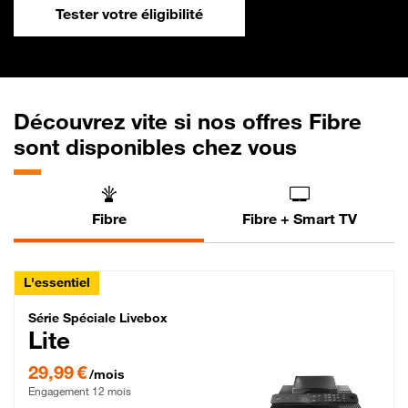
Tester votre éligibilité
Découvrez vite si nos offres Fibre
sont disponibles chez vous
Fibre
Fibre + Smart TV
L'essentiel
Série Spéciale Livebox Lite Fibre
Série Spéciale Livebox
Lite
29,99 € par mois , Engagement 12 mois
29,99 €
/mois
Engagement 12 mois