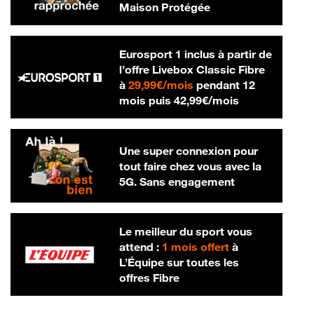
Maison Protégée
Eurosport 1 inclus à partir de
l’offre Livebox Classic Fibre
29,99 € par mois
à
29,99€/mois
pendant 12
42,99 € par m
mois puis
42,99€/mois
Une super connexion pour
tout faire chez vous avec la
5G. Sans engagement
Le meilleur du sport vous
attend :
1 mois offert
à
L’Équipe sur toutes les
offres Fibre