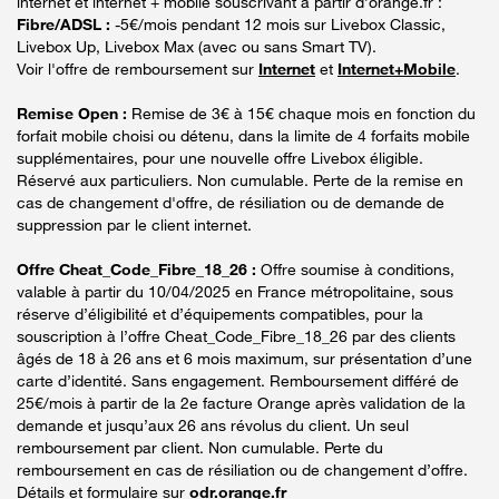
internet et internet + mobile souscrivant à partir d’orange.fr :
Fibre/ADSL :
-5€/mois pendant 12 mois sur Livebox Classic,
Livebox Up, Livebox Max (avec ou sans Smart TV).
Voir l'offre de remboursement sur
Internet
et
Internet+Mobile
.
Remise Open :
Remise de 3€ à 15€ chaque mois en fonction du
forfait mobile choisi ou détenu, dans la limite de 4 forfaits mobile
supplémentaires, pour une nouvelle offre Livebox éligible.
Réservé aux particuliers. Non cumulable. Perte de la remise en
cas de changement d'offre, de résiliation ou de demande de
suppression par le client internet.
Offre Cheat_Code_Fibre_18_26 :
Offre soumise à conditions,
valable à partir du 10/04/2025 en France métropolitaine, sous
réserve d’éligibilité et d’équipements compatibles, pour la
souscription à l’offre Cheat_Code_Fibre_18_26 par des clients
âgés de 18 à 26 ans et 6 mois maximum, sur présentation d’une
carte d’identité. Sans engagement. Remboursement différé de
25€/mois à partir de la 2e facture Orange après validation de la
demande et jusqu’aux 26 ans révolus du client. Un seul
remboursement par client. Non cumulable. Perte du
remboursement en cas de résiliation ou de changement d’offre.
Détails et formulaire sur
odr.orange.fr