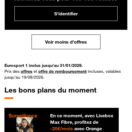
S'identifier
Voir moins d'offres
Eurosport 1 inclus jusqu'au 31/01/2029.
Prix des
offres
et
offre de remboursement
incluses, valables
jusqu’au 19/08/2026.
Les bons plans du moment
En ce moment, avec Livebox
Max Fibre, profitez de
20 € par mois
-
20€/mois
avec Orange