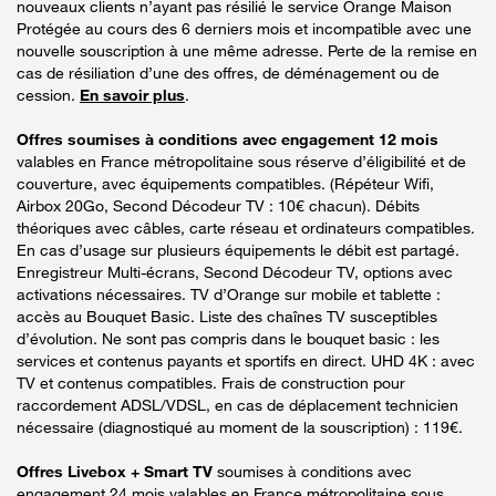
nouveaux clients n’ayant pas résilié le service Orange Maison
Protégée au cours des 6 derniers mois et incompatible avec une
nouvelle souscription à une même adresse. Perte de la remise en
cas de résiliation d’une des offres, de déménagement ou de
cession.
En savoir plus
.
Offres soumises à conditions avec engagement 12 mois
valables en France métropolitaine sous réserve d’éligibilité et de
couverture, avec équipements compatibles. (Répéteur Wifi,
Airbox 20Go, Second Décodeur TV : 10€ chacun). Débits
théoriques avec câbles, carte réseau et ordinateurs compatibles.
En cas d’usage sur plusieurs équipements le débit est partagé.
Enregistreur Multi-écrans, Second Décodeur TV, options avec
activations nécessaires. TV d’Orange sur mobile et tablette :
accès au Bouquet Basic. Liste des chaînes TV susceptibles
d’évolution. Ne sont pas compris dans le bouquet basic : les
services et contenus payants et sportifs en direct. UHD 4K : avec
TV et contenus compatibles. Frais de construction pour
raccordement ADSL/VDSL, en cas de déplacement technicien
nécessaire (diagnostiqué au moment de la souscription) : 119€.
Offres Livebox + Smart TV
soumises à conditions avec
engagement 24 mois valables en France métropolitaine sous