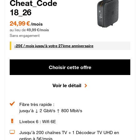
Cheat_Code
18_26
24,99 € par mois pendant 0 mois puis 49,99 € par mois, Sans engagement
24,99 €
/mois
au lieu de
49,99 €/mois
Sans engagement
25 € par mois
-
25€ / mois
jusqu'à votre 27ème anniversaire
Choisir cette offre
Voir le détail
Fibre très rapide :
jusqu'à ↓ 2 Gbit/s ↑ 800 Mbit/s
Livebox 6 : Wifi 6E
Jusqu’à 200 chaînes TV + 1 Décodeur TV UHD en
option à 5€/mois