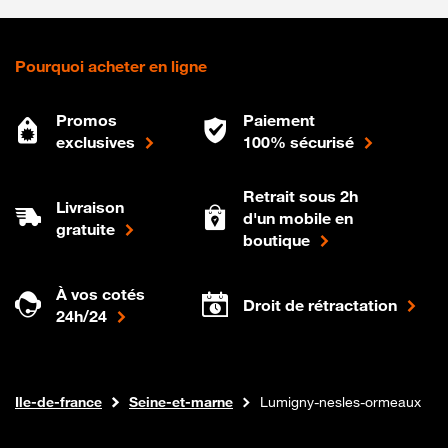
Pourquoi acheter en ligne
Promos
Paiement
exclusives
100% sécurisé
Retrait sous 2h
Livraison
d'un mobile en
gratuite
boutique
À vos cotés
Droit de rétractation
24h/24
Internet fibre
Boutique Orange
Ile-de-france
Seine-et-marne
Lumigny-nesles-ormeaux