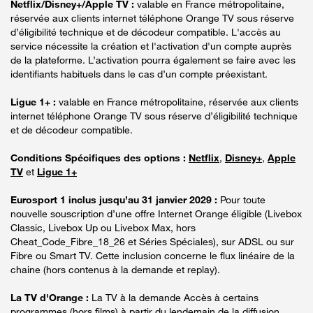
Netflix/Disney+/Apple TV :
valable en France métropolitaine,
réservée aux clients internet téléphone Orange TV sous réserve
d’éligibilité technique et de décodeur compatible. L'accès au
service nécessite la création et l'activation d'un compte auprès
de la plateforme. L’activation pourra également se faire avec les
identifiants habituels dans le cas d’un compte préexistant.
Ligue 1+ :
valable en France métropolitaine, réservée aux clients
internet téléphone Orange TV sous réserve d’éligibilité technique
et de décodeur compatible.
Conditions Spécifiques des options :
Netflix
,
Disney+
,
Apple
TV
et
Ligue 1+
Eurosport 1 inclus jusqu’au 31 janvier 2029 :
Pour toute
nouvelle souscription d’une offre Internet Orange éligible (Livebox
Classic, Livebox Up ou Livebox Max, hors
Cheat_Code_Fibre_18_26 et Séries Spéciales), sur ADSL ou sur
Fibre ou Smart TV. Cette inclusion concerne le flux linéaire de la
chaine (hors contenus à la demande et replay).
La TV d'Orange :
La TV à la demande Accès à certains
programmes (hors films) à partir du lendemain de la diffusion