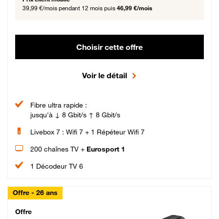
39,99 €/mois
pendant 12 mois puis
46,99 €/mois
Choisir cette offre
Voir le détail
Fibre ultra rapide :
jusqu'à ↓ 8 Gbit/s ↑ 8 Gbit/s
Livebox 7 : Wifi 7 + 1 Répéteur Wifi 7
200 chaînes TV +
Eurosport 1
1 Décodeur TV 6
Offre - 26 ans
Cheat_Code Fibre_18_26
Offre