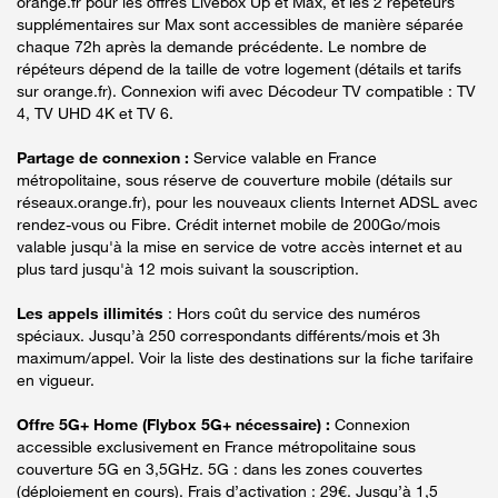
orange.fr pour les offres Livebox Up et Max, et les 2 répéteurs
supplémentaires sur Max sont accessibles de manière séparée
chaque 72h après la demande précédente. Le nombre de
répéteurs dépend de la taille de votre logement (détails et tarifs
sur orange.fr). Connexion wifi avec Décodeur TV compatible : TV
4, TV UHD 4K et TV 6.
Partage de connexion :
Service valable en France
métropolitaine, sous réserve de couverture mobile (détails sur
réseaux.orange.fr), pour les nouveaux clients Internet ADSL avec
rendez-vous ou Fibre. Crédit internet mobile de 200Go/mois
valable jusqu'à la mise en service de votre accès internet et au
plus tard jusqu'à 12 mois suivant la souscription.
Les appels illimités
: Hors coût du service des numéros
spéciaux. Jusqu’à 250 correspondants différents/mois et 3h
maximum/appel. Voir la liste des destinations sur la fiche tarifaire
en vigueur.
Offre 5G+ Home (Flybox 5G+ nécessaire) :
Connexion
accessible exclusivement en France métropolitaine sous
couverture 5G en 3,5GHz. 5G : dans les zones couvertes
(déploiement en cours). Frais d’activation : 29€. Jusqu’à 1,5