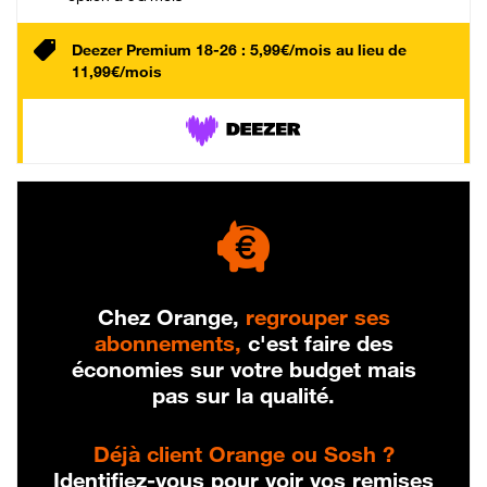
Deezer Premium 18-26 : 5,99€/mois au lieu de
11,99€/mois
Chez Orange,
regrouper ses
abonnements,
c'est faire des
économies sur votre budget mais
pas sur la qualité.
Déjà client Orange ou Sosh ?
Identifiez-vous pour voir vos remises