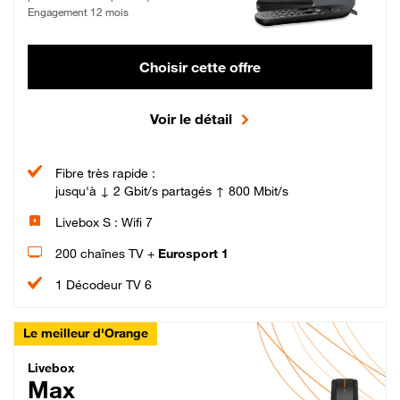
Engagement 12 mois
Choisir cette offre
Voir le détail
Fibre très rapide :
jusqu'à ↓ 2 Gbit/s partagés ↑ 800 Mbit/s
Livebox S : Wifi 7
200 chaînes TV +
Eurosport 1
1 Décodeur TV 6
Le meilleur d'Orange
Livebox Max Fibre
Livebox
Max