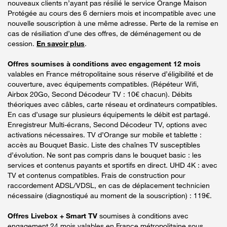
nouveaux clients n’ayant pas résilié le service Orange Maison
Protégée au cours des 6 derniers mois et incompatible avec une
nouvelle souscription à une même adresse. Perte de la remise en
cas de résiliation d’une des offres, de déménagement ou de
cession.
En savoir plus
.
Offres soumises à conditions avec engagement 12 mois
valables en France métropolitaine sous réserve d’éligibilité et de
couverture, avec équipements compatibles. (Répéteur Wifi,
Airbox 20Go, Second Décodeur TV : 10€ chacun). Débits
théoriques avec câbles, carte réseau et ordinateurs compatibles.
En cas d’usage sur plusieurs équipements le débit est partagé.
Enregistreur Multi-écrans, Second Décodeur TV, options avec
activations nécessaires. TV d’Orange sur mobile et tablette :
accès au Bouquet Basic. Liste des chaînes TV susceptibles
d’évolution. Ne sont pas compris dans le bouquet basic : les
services et contenus payants et sportifs en direct. UHD 4K : avec
TV et contenus compatibles. Frais de construction pour
raccordement ADSL/VDSL, en cas de déplacement technicien
nécessaire (diagnostiqué au moment de la souscription) : 119€.
Offres Livebox + Smart TV
soumises à conditions avec
engagement 24 mois valables en France métropolitaine sous