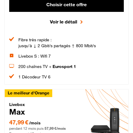
Choisir cette offre
Voir le détail
Fibre très rapide :
jusqu'à ↓ 2 Gbit/s partagés ↑ 800 Mbit/s
Livebox S : Wifi 7
200 chaînes TV +
Eurosport 1
1 Décodeur TV 6
Le meilleur d'Orange
Livebox Max Fibre
Livebox
Max
47,99 € par mois pendant 12 mois puis 57,99 € par mois, Engagement 12 moi
47,99 €
/mois
pendant 12 mois puis
57,99 €/mois