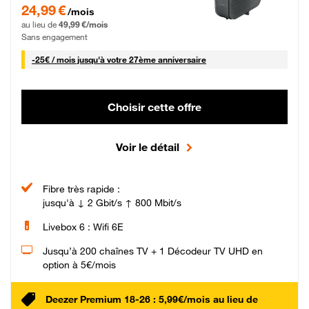
24,99 € par mois pendant 0 mois puis 49,99 € par mois, Sans engagement
24,99 €
/mois
au lieu de
49,99 €/mois
Sans engagement
25 € par mois
-
25€ / mois
jusqu'à votre 27ème anniversaire
Choisir cette offre
Voir le détail
Fibre très rapide :
jusqu'à ↓ 2 Gbit/s ↑ 800 Mbit/s
Livebox 6 : Wifi 6E
Jusqu’à 200 chaînes TV + 1 Décodeur TV UHD en
option à 5€/mois
Deezer Premium 18-26 : 5,99€/mois au lieu de