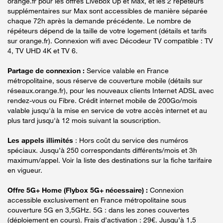
orange.fr pour les offres Livebox Up et Max, et les 2 répéteurs
supplémentaires sur Max sont accessibles de manière séparée
chaque 72h après la demande précédente. Le nombre de
répéteurs dépend de la taille de votre logement (détails et tarifs
sur orange.fr). Connexion wifi avec Décodeur TV compatible : TV
4, TV UHD 4K et TV 6.
Partage de connexion :
Service valable en France
métropolitaine, sous réserve de couverture mobile (détails sur
réseaux.orange.fr), pour les nouveaux clients Internet ADSL avec
rendez-vous ou Fibre. Crédit internet mobile de 200Go/mois
valable jusqu'à la mise en service de votre accès internet et au
plus tard jusqu'à 12 mois suivant la souscription.
Les appels illimités
: Hors coût du service des numéros
spéciaux. Jusqu’à 250 correspondants différents/mois et 3h
maximum/appel. Voir la liste des destinations sur la fiche tarifaire
en vigueur.
Offre 5G+ Home (Flybox 5G+ nécessaire) :
Connexion
accessible exclusivement en France métropolitaine sous
couverture 5G en 3,5GHz. 5G : dans les zones couvertes
(déploiement en cours). Frais d’activation : 29€. Jusqu’à 1,5