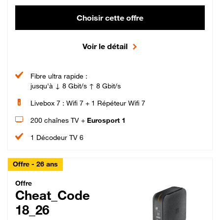
Choisir cette offre
Voir le détail
Fibre ultra rapide :
jusqu'à ↓ 8 Gbit/s ↑ 8 Gbit/s
Livebox 7 : Wifi 7 + 1 Répéteur Wifi 7
200 chaînes TV +
Eurosport 1
1 Décodeur TV 6
Offre - 26 ans
Cheat_Code Fibre_18_26
Offre
Cheat_Code
18_26