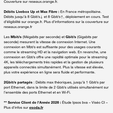
Couverture sur reseaux.orange.fr.
Débits Livebox Up et Max Fibre :
En France métropolitaine.
Débits jusqu’à 8 Gbit/s↓ et 8 Gbit/s↑, déploiement en cours. Test
d’éligibilité sur orange.fr. Plus d’informations sur la couverture sur
reseaux.orange.fr
Les
Mbit/s
(Mégabits par seconde) et
Gbit/s
(Gigabits par
seconde) mesurent la vitesse de connexion Internet. Une
connexion en Mbt/s est suffisante pour des usages courants
comme le streaming HD et la navigation web. En revanche, une
connexion en Gbt/s offre une rapidité optimale pour le streaming
4K, les téléchargements très rapides et la gestion de plusieurs
appareils connectés simultanément. Plus la vitesse est élevée,
plus votre expérience en ligne sera fluide et performante.
2Gbit/s partagés
: Débits max théoriques, jusqu’à 1 Gbit/s par
port Ethernet, dans la limite de 2 Gbit/s utilisés simultanément sur
l’ensemble des ports Ethernet et en Wi-Fi.
** Service Client de l'Année 2026 :
Étude Ipsos bva – Viséo CI –
Plus d'infos sur
escda.fr