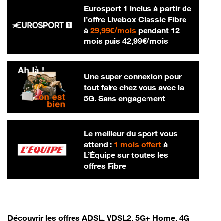
Eurosport 1 inclus à partir de
l’offre Livebox Classic Fibre
29,99 € par mois
à
29,99€/mois
pendant 12
42,99 € par m
mois puis
42,99€/mois
Une super connexion pour
tout faire chez vous avec la
5G. Sans engagement
Le meilleur du sport vous
attend :
1 mois offert
à
L’Équipe sur toutes les
offres Fibre
Découvrir les offres ADSL, VDSL2, 5G+ Home, 4G