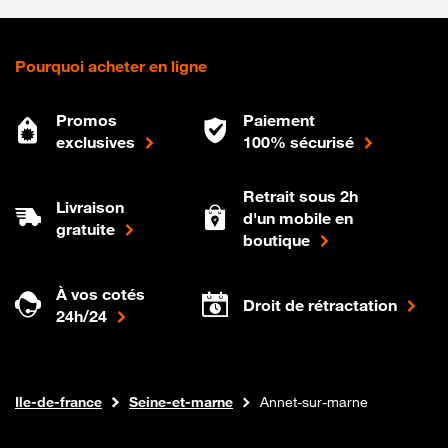
Pourquoi acheter en ligne
Promos
Paiement
exclusives
100% sécurisé
Retrait sous 2h
Livraison
d'un mobile en
gratuite
boutique
À vos cotés
Droit de rétractation
24h/24
Internet fibre
Boutique Orange
Ile-de-france
Seine-et-marne
Annet-sur-marne