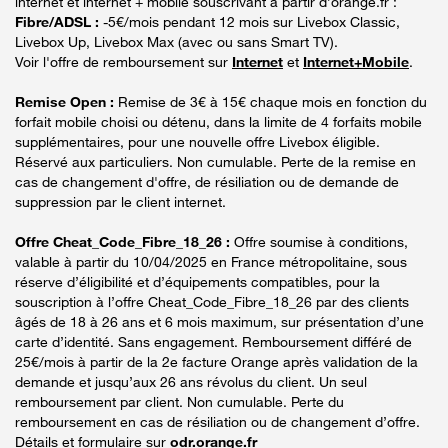
internet et internet + mobile souscrivant à partir d’orange.fr :
Fibre/ADSL :
-5€/mois pendant 12 mois sur Livebox Classic,
Livebox Up, Livebox Max (avec ou sans Smart TV).
Voir l'offre de remboursement sur
Internet
et
Internet+Mobile
.
Remise Open :
Remise de 3€ à 15€ chaque mois en fonction du
forfait mobile choisi ou détenu, dans la limite de 4 forfaits mobile
supplémentaires, pour une nouvelle offre Livebox éligible.
Réservé aux particuliers. Non cumulable. Perte de la remise en
cas de changement d'offre, de résiliation ou de demande de
suppression par le client internet.
Offre Cheat_Code_Fibre_18_26 :
Offre soumise à conditions,
valable à partir du 10/04/2025 en France métropolitaine, sous
réserve d’éligibilité et d’équipements compatibles, pour la
souscription à l’offre Cheat_Code_Fibre_18_26 par des clients
âgés de 18 à 26 ans et 6 mois maximum, sur présentation d’une
carte d’identité. Sans engagement. Remboursement différé de
25€/mois à partir de la 2e facture Orange après validation de la
demande et jusqu’aux 26 ans révolus du client. Un seul
remboursement par client. Non cumulable. Perte du
remboursement en cas de résiliation ou de changement d’offre.
Détails et formulaire sur
odr.orange.fr