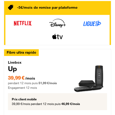
-5€/mois de remise par plateforme
Fibre ultra rapide
Livebox Up Fibre
Livebox
Up
39,99 € par mois pendant 12 mois puis 51,99 € par mois, Engagement 12 moi
39,99 €
/mois
pendant 12 mois puis
51,99 €/mois
Engagement 12 mois
Prix client mobile
39,99 €/mois
pendant 12 mois puis
46,99 €/mois