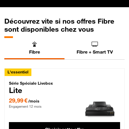
Découvrez vite si nos offres Fibre
sont disponibles chez vous
Fibre
Fibre + Smart TV
L'essentiel
Série Spéciale Livebox Lite Fibre
Série Spéciale Livebox
Lite
29,99 € par mois , Engagement 12 mois
29,99 €
/mois
Engagement 12 mois