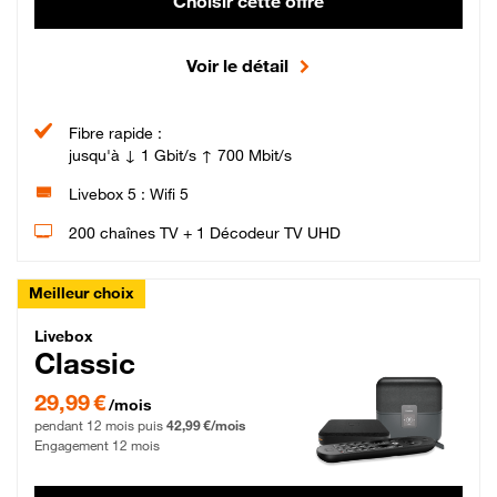
Choisir cette offre
Voir le détail
Fibre rapide :
jusqu'à ↓ 1 Gbit/s ↑ 700 Mbit/s
Livebox 5 : Wifi 5
200 chaînes TV + 1 Décodeur TV UHD
Meilleur choix
Livebox Classic Fibre
Livebox
Classic
29,99 € par mois pendant 12 mois puis 42,99 € par mois, Engagement 12 moi
29,99 €
/mois
pendant 12 mois puis
42,99 €/mois
Engagement 12 mois