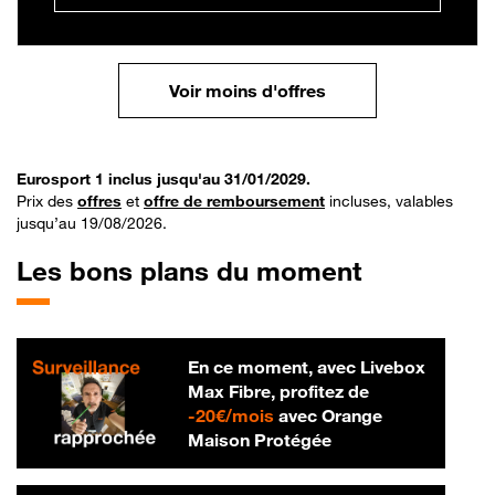
Voir moins d'offres
Eurosport 1 inclus jusqu'au 31/01/2029.
Prix des
offres
et
offre de remboursement
incluses, valables
jusqu’au 19/08/2026.
Les bons plans du moment
En ce moment, avec Livebox
Max Fibre, profitez de
20 € par mois
-
20€/mois
avec Orange
Maison Protégée