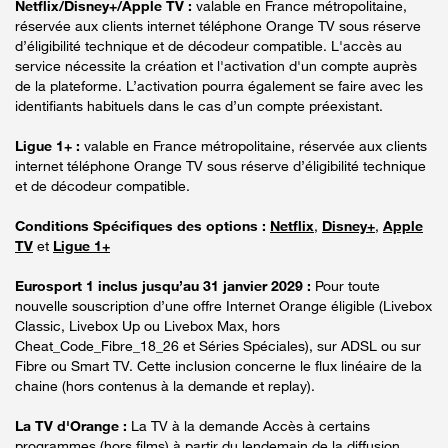
Netflix/Disney+/Apple TV :
valable en France métropolitaine,
réservée aux clients internet téléphone Orange TV sous réserve
d’éligibilité technique et de décodeur compatible. L'accès au
service nécessite la création et l'activation d'un compte auprès
de la plateforme. L’activation pourra également se faire avec les
identifiants habituels dans le cas d’un compte préexistant.
Ligue 1+ :
valable en France métropolitaine, réservée aux clients
internet téléphone Orange TV sous réserve d’éligibilité technique
et de décodeur compatible.
Conditions Spécifiques des options :
Netflix
,
Disney+
,
Apple
TV
et
Ligue 1+
Eurosport 1 inclus jusqu’au 31 janvier 2029 :
Pour toute
nouvelle souscription d’une offre Internet Orange éligible (Livebox
Classic, Livebox Up ou Livebox Max, hors
Cheat_Code_Fibre_18_26 et Séries Spéciales), sur ADSL ou sur
Fibre ou Smart TV. Cette inclusion concerne le flux linéaire de la
chaine (hors contenus à la demande et replay).
La TV d'Orange :
La TV à la demande Accès à certains
programmes (hors films) à partir du lendemain de la diffusion