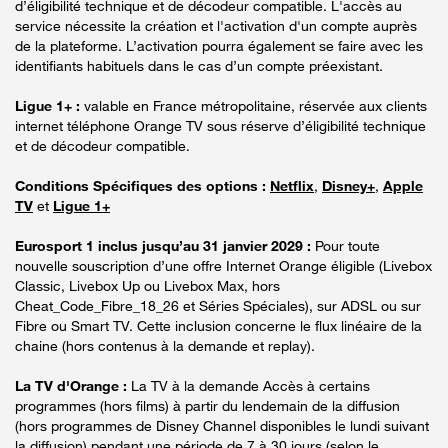
d’éligibilité technique et de décodeur compatible. L'accès au
service nécessite la création et l'activation d'un compte auprès
de la plateforme. L’activation pourra également se faire avec les
identifiants habituels dans le cas d’un compte préexistant.
Ligue 1+ :
valable en France métropolitaine, réservée aux clients
internet téléphone Orange TV sous réserve d’éligibilité technique
et de décodeur compatible.
Conditions Spécifiques des options :
Netflix
,
Disney+
,
Apple
TV
et
Ligue 1+
Eurosport 1 inclus jusqu’au 31 janvier 2029 :
Pour toute
nouvelle souscription d’une offre Internet Orange éligible (Livebox
Classic, Livebox Up ou Livebox Max, hors
Cheat_Code_Fibre_18_26 et Séries Spéciales), sur ADSL ou sur
Fibre ou Smart TV. Cette inclusion concerne le flux linéaire de la
chaine (hors contenus à la demande et replay).
La TV d'Orange :
La TV à la demande Accès à certains
programmes (hors films) à partir du lendemain de la diffusion
(hors programmes de Disney Channel disponibles le lundi suivant
la diffusion) pendant une période de 7 à 30 jours (selon le