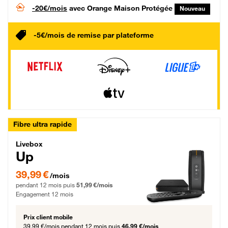
-20€/mois
avec Orange Maison Protégée
Nouveau
-5€/mois de remise par plateforme
Fibre ultra rapide
Livebox Up Fibre
Livebox
Up
39,99 € par mois pendant 12 mois puis 51,99 € par mois, Engagement 12 moi
39,99 €
/mois
pendant 12 mois puis
51,99 €/mois
Engagement 12 mois
Prix client mobile
39,99 €/mois
pendant 12 mois puis
46,99 €/mois