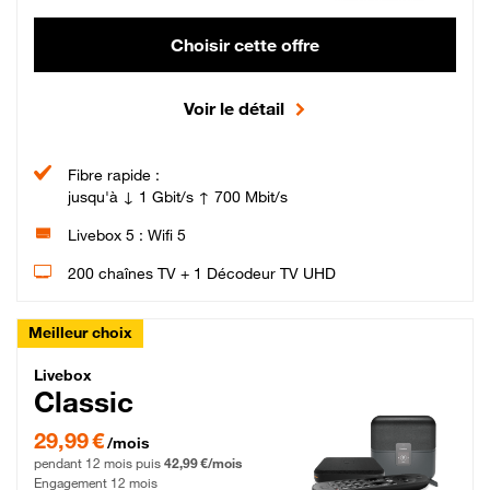
Choisir cette offre
Voir le détail
Fibre rapide :
jusqu'à ↓ 1 Gbit/s ↑ 700 Mbit/s
Livebox 5 : Wifi 5
200 chaînes TV + 1 Décodeur TV UHD
Meilleur choix
Livebox Classic Fibre
Livebox
Classic
29,99 € par mois pendant 12 mois puis 42,99 € par mois, Engagement 12 moi
29,99 €
/mois
pendant 12 mois puis
42,99 €/mois
Engagement 12 mois