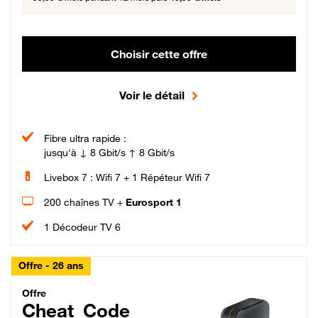
Choisir cette offre
Voir le détail
Fibre ultra rapide :
jusqu'à ↓ 8 Gbit/s ↑ 8 Gbit/s
Livebox 7 : Wifi 7 + 1 Répéteur Wifi 7
200 chaînes TV +
Eurosport 1
1 Décodeur TV 6
Offre - 26 ans
Cheat_Code Fibre_18_26
Offre
Cheat_Code