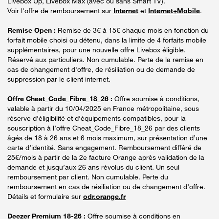
Livebox Up, Livebox Max (avec ou sans Smart TV).
Voir l'offre de remboursement sur
Internet
et
Internet+Mobile
.
Remise Open :
Remise de 3€ à 15€ chaque mois en fonction du
forfait mobile choisi ou détenu, dans la limite de 4 forfaits mobile
supplémentaires, pour une nouvelle offre Livebox éligible.
Réservé aux particuliers. Non cumulable. Perte de la remise en
cas de changement d'offre, de résiliation ou de demande de
suppression par le client internet.
Offre Cheat_Code_Fibre_18_26 :
Offre soumise à conditions,
valable à partir du 10/04/2025 en France métropolitaine, sous
réserve d’éligibilité et d’équipements compatibles, pour la
souscription à l’offre Cheat_Code_Fibre_18_26 par des clients
âgés de 18 à 26 ans et 6 mois maximum, sur présentation d’une
carte d’identité. Sans engagement. Remboursement différé de
25€/mois à partir de la 2e facture Orange après validation de la
demande et jusqu’aux 26 ans révolus du client. Un seul
remboursement par client. Non cumulable. Perte du
remboursement en cas de résiliation ou de changement d’offre.
Détails et formulaire sur
odr.orange.fr
Deezer Premium 18-26 :
Offre soumise à conditions en