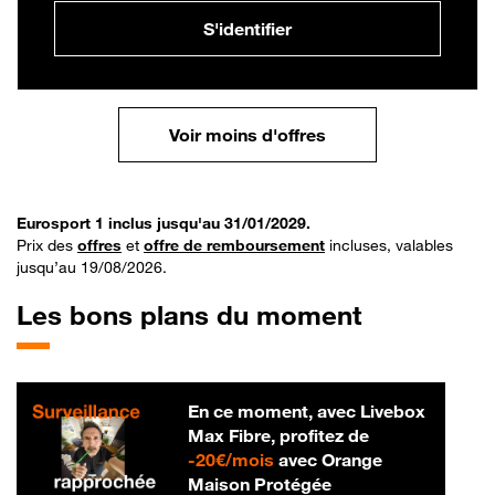
S'identifier
Voir moins d'offres
Eurosport 1 inclus jusqu'au 31/01/2029.
Prix des
offres
et
offre de remboursement
incluses, valables
jusqu’au 19/08/2026.
Les bons plans du moment
En ce moment, avec Livebox
Max Fibre, profitez de
20 € par mois
-
20€/mois
avec Orange
Maison Protégée