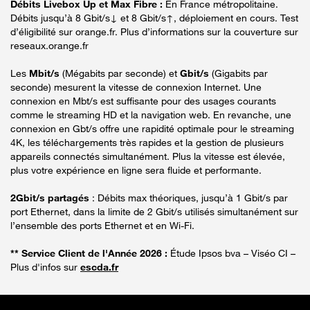
Débits Livebox Up et Max Fibre :
En France métropolitaine.
Débits jusqu’à 8 Gbit/s↓ et 8 Gbit/s↑, déploiement en cours. Test
d’éligibilité sur orange.fr. Plus d’informations sur la couverture sur
reseaux.orange.fr
Les
Mbit/s
(Mégabits par seconde) et
Gbit/s
(Gigabits par
seconde) mesurent la vitesse de connexion Internet. Une
connexion en Mbt/s est suffisante pour des usages courants
comme le streaming HD et la navigation web. En revanche, une
connexion en Gbt/s offre une rapidité optimale pour le streaming
4K, les téléchargements très rapides et la gestion de plusieurs
appareils connectés simultanément. Plus la vitesse est élevée,
plus votre expérience en ligne sera fluide et performante.
2Gbit/s partagés
: Débits max théoriques, jusqu’à 1 Gbit/s par
port Ethernet, dans la limite de 2 Gbit/s utilisés simultanément sur
l’ensemble des ports Ethernet et en Wi-Fi.
** Service Client de l'Année 2026 :
Étude Ipsos bva – Viséo CI –
Plus d'infos sur
escda.fr