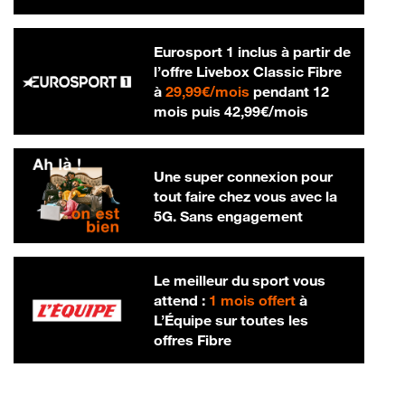
Eurosport 1 inclus à partir de
l’offre Livebox Classic Fibre
29,99 € par mois
à
29,99€/mois
pendant 12
42,99 € par m
mois puis
42,99€/mois
Une super connexion pour
tout faire chez vous avec la
5G. Sans engagement
Le meilleur du sport vous
attend :
1 mois offert
à
L’Équipe sur toutes les
offres Fibre