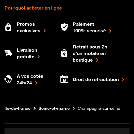
Pourquoi acheter en ligne
Promos
Paiement
exclusives
100% sécurisé
Retrait sous 2h
Livraison
d'un mobile en
gratuite
boutique
À vos cotés
Droit de rétractation
24h/24
Internet fibre
Boutique Orange
Ile-de-france
Seine-et-marne
Champagne-sur-seine