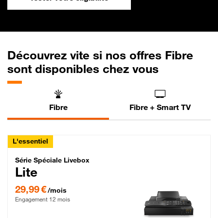
Découvrez vite si nos offres Fibre
sont disponibles chez vous
Fibre
Fibre + Smart TV
L'essentiel
Série Spéciale Livebox Lite Fibre
Série Spéciale Livebox
Lite
29,99 € par mois , Engagement 12 mois
29,99 €
/mois
Engagement 12 mois