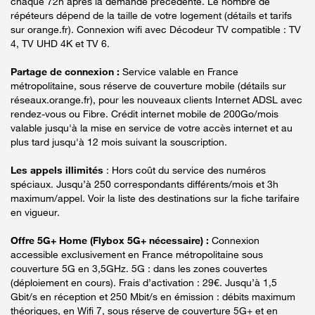
chaque 72h après la demande précédente. Le nombre de
répéteurs dépend de la taille de votre logement (détails et tarifs
sur orange.fr). Connexion wifi avec Décodeur TV compatible : TV
4, TV UHD 4K et TV 6.
Partage de connexion :
Service valable en France
métropolitaine, sous réserve de couverture mobile (détails sur
réseaux.orange.fr), pour les nouveaux clients Internet ADSL avec
rendez-vous ou Fibre. Crédit internet mobile de 200Go/mois
valable jusqu'à la mise en service de votre accès internet et au
plus tard jusqu'à 12 mois suivant la souscription.
Les appels illimités
: Hors coût du service des numéros
spéciaux. Jusqu’à 250 correspondants différents/mois et 3h
maximum/appel. Voir la liste des destinations sur la fiche tarifaire
en vigueur.
Offre 5G+ Home (Flybox 5G+ nécessaire) :
Connexion
accessible exclusivement en France métropolitaine sous
couverture 5G en 3,5GHz. 5G : dans les zones couvertes
(déploiement en cours). Frais d’activation : 29€. Jusqu’à 1,5
Gbit/s en réception et 250 Mbit/s en émission : débits maximum
théoriques, en Wifi 7, sous réserve de couverture 5G+ et en