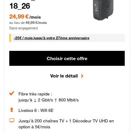
18_26
24,99 € par mois pendant 0 mois puis 49,99 € par mois, Sans engagement
24,99 €
/mois
au lieu de
49,99 €/mois
Sans engagement
25 € par mois
-
25€ / mois
jusqu'à votre 27ème anniversaire
Choisir cette offre
Voir le détail
Fibre très rapide :
jusqu'à ↓ 2 Gbit/s ↑ 800 Mbit/s
Livebox 6 : Wifi 6E
Jusqu’à 200 chaînes TV + 1 Décodeur TV UHD en
option à 5€/mois