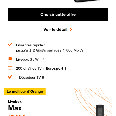
Choisir cette offre
Voir le détail
Fibre très rapide :
jusqu'à ↓ 2 Gbit/s partagés ↑ 800 Mbit/s
Livebox S : Wifi 7
200 chaînes TV +
Eurosport 1
1 Décodeur TV 6
Le meilleur d'Orange
Livebox Max Fibre
Livebox
Max
47,99 € par mois pendant 12 mois puis 57,99 € par mois, Engagement 12 moi