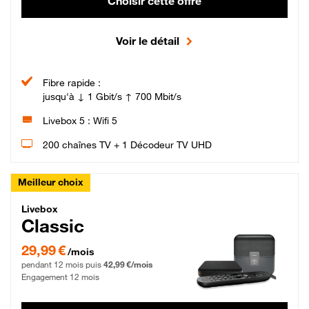
Choisir cette offre
Voir le détail
Fibre rapide :
jusqu'à ↓ 1 Gbit/s ↑ 700 Mbit/s
Livebox 5 : Wifi 5
200 chaînes TV + 1 Décodeur TV UHD
Meilleur choix
Livebox Classic Fibre
Livebox
Classic
29,99 € par mois pendant 12 mois puis 42,99 € par mois, Engagement 12 moi
29,99 €
/mois
pendant 12 mois puis
42,99 €/mois
Engagement 12 mois