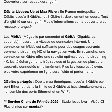
Couverture sur reseaux.orange.fr.
Débits Livebox Up et Max Fibre :
En France métropolitaine.
Débits jusqu’à 8 Gbit/s↓ et 8 Gbit/s↑, déploiement en cours. Test
d’éligibilité sur orange.fr. Plus d’informations sur la couverture sur
reseaux.orange.fr
Les
Mbit/s
(Mégabits par seconde) et
Gbit/s
(Gigabits par
seconde) mesurent la vitesse de connexion Internet. Une
connexion en Mbt/s est suffisante pour des usages courants
comme le streaming HD et la navigation web. En revanche, une
connexion en Gbt/s offre une rapidité optimale pour le streaming
4K, les téléchargements très rapides et la gestion de plusieurs
appareils connectés simultanément. Plus la vitesse est élevée,
plus votre expérience en ligne sera fluide et performante.
2Gbit/s partagés
: Débits max théoriques, jusqu’à 1 Gbit/s par
port Ethernet, dans la limite de 2 Gbit/s utilisés simultanément sur
l’ensemble des ports Ethernet et en Wi-Fi.
** Service Client de l'Année 2026 :
Étude Ipsos bva – Viséo CI –
Plus d'infos sur
escda.fr