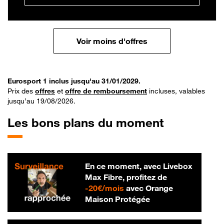
Voir moins d'offres
Eurosport 1 inclus jusqu'au 31/01/2029.
Prix des
offres
et
offre de remboursement
incluses, valables
jusqu’au 19/08/2026.
Les bons plans du moment
En ce moment, avec Livebox
Max Fibre, profitez de
20 € par mois
-
20€/mois
avec Orange
Maison Protégée