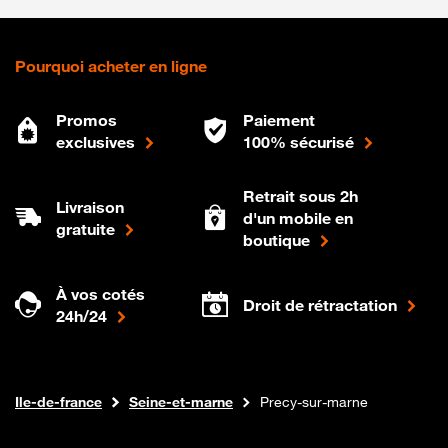
Pourquoi acheter en ligne
Promos
Paiement
exclusives
100% sécurisé
Retrait sous 2h
Livraison
d'un mobile en
gratuite
boutique
À vos cotés
Droit de rétractation
24h/24
Internet fibre
Boutique Orange
Ile-de-france
Seine-et-marne
Precy-sur-marne