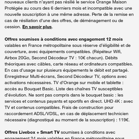
nouveaux clients n’ayant pas résilié le service Orange Maison
Protégée au cours des 6 derniers mois et incompatible avec une
nouvelle souscription à une même adresse. Perte de la remise en
cas de résiliation d’une des offres, de déménagement ou de
cession.
En savoir plus
.
Offres soumises à conditions avec engagement 12 mois
valables en France métropolitaine sous réserve d’éligibilité et de
couverture, avec équipements compatibles. (Répéteur Wifi,
Airbox 20Go, Second Décodeur TV : 10€ chacun). Débits
théoriques avec câbles, carte réseau et ordinateurs compatibles.
En cas d’usage sur plusieurs équipements le débit est partagé.
Enregistreur Multi-écrans, Second Décodeur TV, options avec
activations nécessaires. TV d’Orange sur mobile et tablette :
accès au Bouquet Basic. Liste des chaînes TV susceptibles
d’évolution. Ne sont pas compris dans le bouquet basic : les
services et contenus payants et sportifs en direct. UHD 4K : avec
TV et contenus compatibles. Frais de construction pour
raccordement ADSL/VDSL, en cas de déplacement technicien
nécessaire (diagnostiqué au moment de la souscription) : 119€.
Offres Livebox + Smart TV
soumises à conditions avec
engagement 24 mois valables en France métropolitaine sous