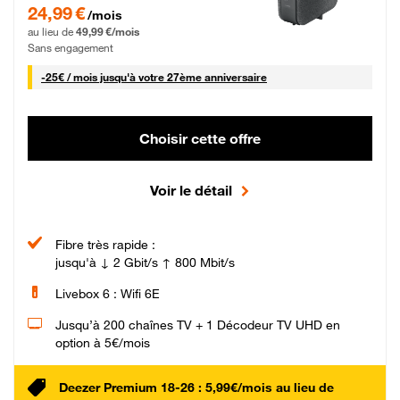
24,99 € par mois pendant 0 mois puis 49,99 € par mois, Sans engagement
24,99 €
/mois
au lieu de
49,99 €/mois
Sans engagement
25 € par mois
-
25€ / mois
jusqu'à votre 27ème anniversaire
Choisir cette offre
Voir le détail
Fibre très rapide :
jusqu'à ↓ 2 Gbit/s ↑ 800 Mbit/s
Livebox 6 : Wifi 6E
Jusqu’à 200 chaînes TV + 1 Décodeur TV UHD en
option à 5€/mois
Deezer Premium 18-26 : 5,99€/mois au lieu de