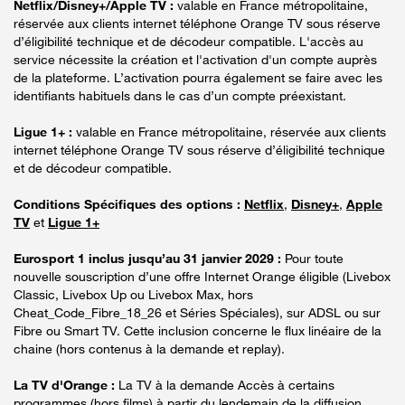
Netflix/Disney+/Apple TV :
valable en France métropolitaine,
réservée aux clients internet téléphone Orange TV sous réserve
d’éligibilité technique et de décodeur compatible. L'accès au
service nécessite la création et l'activation d'un compte auprès
de la plateforme. L’activation pourra également se faire avec les
identifiants habituels dans le cas d’un compte préexistant.
Ligue 1+ :
valable en France métropolitaine, réservée aux clients
internet téléphone Orange TV sous réserve d’éligibilité technique
et de décodeur compatible.
Conditions Spécifiques des options :
Netflix
,
Disney+
,
Apple
TV
et
Ligue 1+
Eurosport 1 inclus jusqu’au 31 janvier 2029 :
Pour toute
nouvelle souscription d’une offre Internet Orange éligible (Livebox
Classic, Livebox Up ou Livebox Max, hors
Cheat_Code_Fibre_18_26 et Séries Spéciales), sur ADSL ou sur
Fibre ou Smart TV. Cette inclusion concerne le flux linéaire de la
chaine (hors contenus à la demande et replay).
La TV d'Orange :
La TV à la demande Accès à certains
programmes (hors films) à partir du lendemain de la diffusion