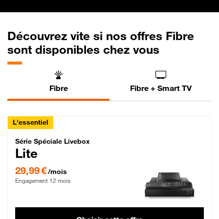
Découvrez vite si nos offres Fibre
sont disponibles chez vous
Fibre
Fibre + Smart TV
L'essentiel
Série Spéciale Livebox Lite Fibre
Série Spéciale Livebox
Lite
29,99 € par mois , Engagement 12 mois
29,99 €
/mois
Engagement 12 mois