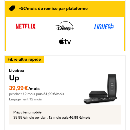
-5€/mois de remise par plateforme
Fibre ultra rapide
Livebox Up Fibre
Livebox
Up
39,99 € par mois pendant 12 mois puis 51,99 € par mois, Engagement 12 moi
39,99 €
/mois
pendant 12 mois puis
51,99 €/mois
Engagement 12 mois
Prix client mobile
39,99 €/mois
pendant 12 mois puis
46,99 €/mois