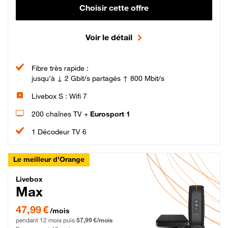
Choisir cette offre
Voir le détail
Fibre très rapide :
jusqu'à ↓ 2 Gbit/s partagés ↑ 800 Mbit/s
Livebox S : Wifi 7
200 chaînes TV +
Eurosport 1
1 Décodeur TV 6
Le meilleur d'Orange
Livebox Max Fibre
Livebox
Max
47,99 € par mois pendant 12 mois puis 57,99 € par mois, Engagement 12 moi
47,99 €
/mois
pendant 12 mois puis
57,99 €/mois