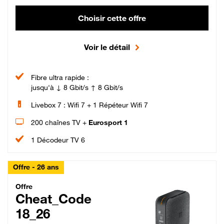
Choisir cette offre
Voir le détail
Fibre ultra rapide :
jusqu'à ↓ 8 Gbit/s ↑ 8 Gbit/s
Livebox 7 : Wifi 7 + 1 Répéteur Wifi 7
200 chaînes TV +
Eurosport 1
1 Décodeur TV 6
Offre - 26 ans
Cheat_Code Fibre_18_26
Offre
Cheat_Code
18_26