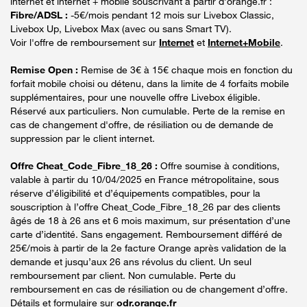
internet et internet + mobile souscrivant à partir d’orange.fr :
Fibre/ADSL :
-5€/mois pendant 12 mois sur Livebox Classic,
Livebox Up, Livebox Max (avec ou sans Smart TV).
Voir l'offre de remboursement sur
Internet
et
Internet+Mobile
.
Remise Open :
Remise de 3€ à 15€ chaque mois en fonction du
forfait mobile choisi ou détenu, dans la limite de 4 forfaits mobile
supplémentaires, pour une nouvelle offre Livebox éligible.
Réservé aux particuliers. Non cumulable. Perte de la remise en
cas de changement d'offre, de résiliation ou de demande de
suppression par le client internet.
Offre Cheat_Code_Fibre_18_26 :
Offre soumise à conditions,
valable à partir du 10/04/2025 en France métropolitaine, sous
réserve d’éligibilité et d’équipements compatibles, pour la
souscription à l’offre Cheat_Code_Fibre_18_26 par des clients
âgés de 18 à 26 ans et 6 mois maximum, sur présentation d’une
carte d’identité. Sans engagement. Remboursement différé de
25€/mois à partir de la 2e facture Orange après validation de la
demande et jusqu’aux 26 ans révolus du client. Un seul
remboursement par client. Non cumulable. Perte du
remboursement en cas de résiliation ou de changement d’offre.
Détails et formulaire sur
odr.orange.fr