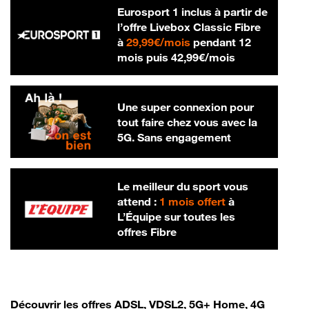
Eurosport 1 inclus à partir de
l’offre Livebox Classic Fibre
29,99 € par mois
à
29,99€/mois
pendant 12
42,99 € par m
mois puis
42,99€/mois
Une super connexion pour
tout faire chez vous avec la
5G. Sans engagement
Le meilleur du sport vous
attend :
1 mois offert
à
L’Équipe sur toutes les
offres Fibre
Découvrir les offres ADSL, VDSL2, 5G+ Home, 4G