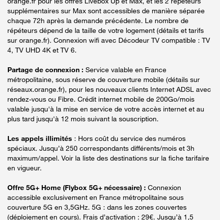
orange.fr pour les offres Livebox Up et Max, et les 2 répéteurs
supplémentaires sur Max sont accessibles de manière séparée
chaque 72h après la demande précédente. Le nombre de
répéteurs dépend de la taille de votre logement (détails et tarifs
sur orange.fr). Connexion wifi avec Décodeur TV compatible : TV
4, TV UHD 4K et TV 6.
Partage de connexion :
Service valable en France
métropolitaine, sous réserve de couverture mobile (détails sur
réseaux.orange.fr), pour les nouveaux clients Internet ADSL avec
rendez-vous ou Fibre. Crédit internet mobile de 200Go/mois
valable jusqu'à la mise en service de votre accès internet et au
plus tard jusqu'à 12 mois suivant la souscription.
Les appels illimités
: Hors coût du service des numéros
spéciaux. Jusqu’à 250 correspondants différents/mois et 3h
maximum/appel. Voir la liste des destinations sur la fiche tarifaire
en vigueur.
Offre 5G+ Home (Flybox 5G+ nécessaire) :
Connexion
accessible exclusivement en France métropolitaine sous
couverture 5G en 3,5GHz. 5G : dans les zones couvertes
(déploiement en cours). Frais d’activation : 29€. Jusqu’à 1,5