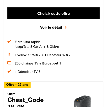
Choisir cette offre
Voir le détail
Fibre ultra rapide :
jusqu'à ↓ 8 Gbit/s ↑ 8 Gbit/s
Livebox 7 : Wifi 7 + 1 Répéteur Wifi 7
200 chaînes TV +
Eurosport 1
1 Décodeur TV 6
Offre - 26 ans
Cheat_Code Fibre_18_26
Offre
Cheat_Code
18_26