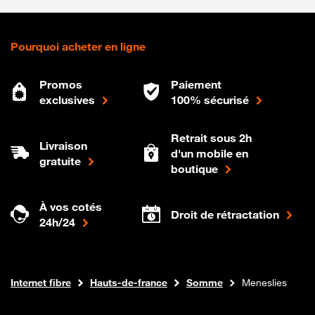
Pourquoi acheter en ligne
Promos
Paiement
exclusives
100% sécurisé
Retrait sous 2h
Livraison
d'un mobile en
gratuite
boutique
À vos cotés
Droit de rétractation
24h/24
Boutique Orange
Internet fibre
Hauts-de-france
Somme
Meneslies