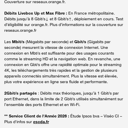
Couverture sur reseaux.orange.fr.
Débits Livebox Up et Max Fibre :
En France métropolitaine.
Débits jusqu’à 8 Gbit/s↓ et 8 Gbit/s↑, déploiement en cours. Test
d’éligibilité sur orange.fr. Plus d’informations sur la couverture sur
reseaux.orange.fr
Les
Mbit/s
(Mégabits par seconde) et
Gbit/s
(Gigabits par
seconde) mesurent la vitesse de connexion Internet. Une
connexion en Mbt/s est suffisante pour des usages courants
comme le streaming HD et la navigation web. En revanche, une
connexion en Gbt/s offre une rapidité optimale pour le streaming
4K, les téléchargements très rapides et la gestion de plusieurs
appareils connectés simultanément. Plus la vitesse est élevée,
plus votre expérience en ligne sera fluide et performante.
2Gbit/s partagés
: Débits max théoriques, jusqu’à 1 Gbit/s par
port Ethernet, dans la limite de 2 Gbit/s utilisés simultanément sur
l’ensemble des ports Ethernet et en Wi-Fi.
** Service Client de l'Année 2026 :
Étude Ipsos bva – Viséo CI –
Plus d'infos sur
escda.fr