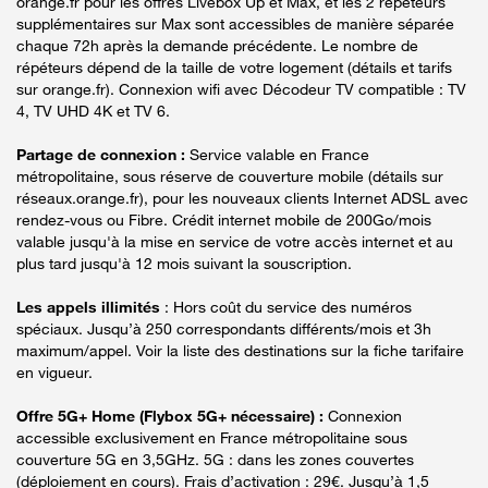
orange.fr pour les offres Livebox Up et Max, et les 2 répéteurs
supplémentaires sur Max sont accessibles de manière séparée
chaque 72h après la demande précédente. Le nombre de
répéteurs dépend de la taille de votre logement (détails et tarifs
sur orange.fr). Connexion wifi avec Décodeur TV compatible : TV
4, TV UHD 4K et TV 6.
Partage de connexion :
Service valable en France
métropolitaine, sous réserve de couverture mobile (détails sur
réseaux.orange.fr), pour les nouveaux clients Internet ADSL avec
rendez-vous ou Fibre. Crédit internet mobile de 200Go/mois
valable jusqu'à la mise en service de votre accès internet et au
plus tard jusqu'à 12 mois suivant la souscription.
Les appels illimités
: Hors coût du service des numéros
spéciaux. Jusqu’à 250 correspondants différents/mois et 3h
maximum/appel. Voir la liste des destinations sur la fiche tarifaire
en vigueur.
Offre 5G+ Home (Flybox 5G+ nécessaire) :
Connexion
accessible exclusivement en France métropolitaine sous
couverture 5G en 3,5GHz. 5G : dans les zones couvertes
(déploiement en cours). Frais d’activation : 29€. Jusqu’à 1,5