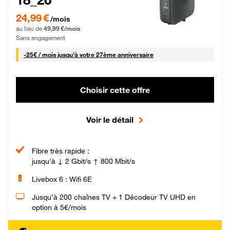
24,99 € par mois pendant 0 mois puis 49,99 € par mois, Sans engagement
24,99 €
/mois
au lieu de
49,99 €/mois
Sans engagement
25 € par mois
-
25€ / mois
jusqu'à votre 27ème anniversaire
Choisir cette offre
Voir le détail
Fibre très rapide :
jusqu'à ↓ 2 Gbit/s ↑ 800 Mbit/s
Livebox 6 : Wifi 6E
Jusqu’à 200 chaînes TV + 1 Décodeur TV UHD en
option à 5€/mois