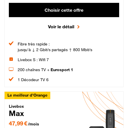
Choisir cette offre
Voir le détail
Fibre très rapide :
jusqu'à ↓ 2 Gbit/s partagés ↑ 800 Mbit/s
Livebox S : Wifi 7
200 chaînes TV +
Eurosport 1
1 Décodeur TV 6
Le meilleur d'Orange
Livebox Max Fibre
Livebox
Max
47,99 € par mois pendant 12 mois puis 57,99 € par mois, Engagement 12 moi
47,99 €
/mois