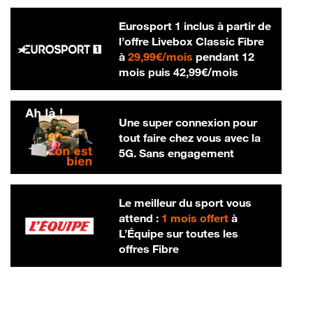
Eurosport 1 inclus à partir de
l’offre Livebox Classic Fibre
29,99 € par mois
à
29,99€/mois
pendant 12
42,99 € par m
mois puis
42,99€/mois
Une super connexion pour
tout faire chez vous avec la
5G. Sans engagement
Le meilleur du sport vous
attend :
1 mois offert
à
L’Équipe sur toutes les
offres Fibre