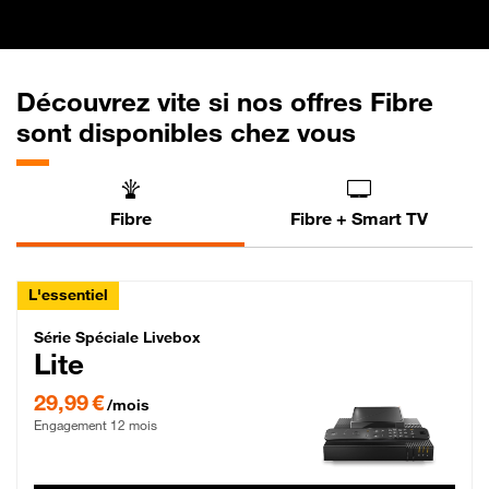
Découvrez vite si nos offres Fibre
sont disponibles chez vous
Fibre
Fibre + Smart TV
L'essentiel
Série Spéciale Livebox Lite Fibre
Série Spéciale Livebox
Lite
29,99 € par mois , Engagement 12 mois
29,99 €
/mois
Engagement 12 mois