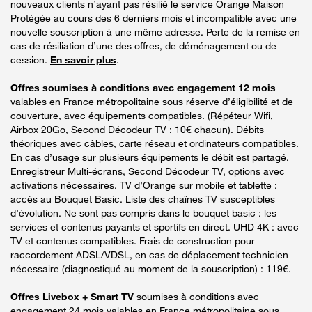
nouveaux clients n’ayant pas résilié le service Orange Maison
Protégée au cours des 6 derniers mois et incompatible avec une
nouvelle souscription à une même adresse. Perte de la remise en
cas de résiliation d’une des offres, de déménagement ou de
cession.
En savoir plus
.
Offres soumises à conditions avec engagement 12 mois
valables en France métropolitaine sous réserve d’éligibilité et de
couverture, avec équipements compatibles. (Répéteur Wifi,
Airbox 20Go, Second Décodeur TV : 10€ chacun). Débits
théoriques avec câbles, carte réseau et ordinateurs compatibles.
En cas d’usage sur plusieurs équipements le débit est partagé.
Enregistreur Multi-écrans, Second Décodeur TV, options avec
activations nécessaires. TV d’Orange sur mobile et tablette :
accès au Bouquet Basic. Liste des chaînes TV susceptibles
d’évolution. Ne sont pas compris dans le bouquet basic : les
services et contenus payants et sportifs en direct. UHD 4K : avec
TV et contenus compatibles. Frais de construction pour
raccordement ADSL/VDSL, en cas de déplacement technicien
nécessaire (diagnostiqué au moment de la souscription) : 119€.
Offres Livebox + Smart TV
soumises à conditions avec
engagement 24 mois valables en France métropolitaine sous