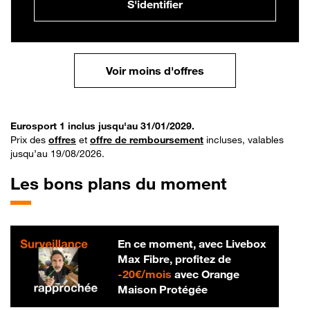
S'identifier
Voir moins d'offres
Eurosport 1 inclus jusqu'au 31/01/2029.
Prix des
offres
et
offre de remboursement
incluses, valables
jusqu’au 19/08/2026.
Les bons plans du moment
En ce moment, avec Livebox
Max Fibre, profitez de
20 € par mois
-
20€/mois
avec Orange
Maison Protégée