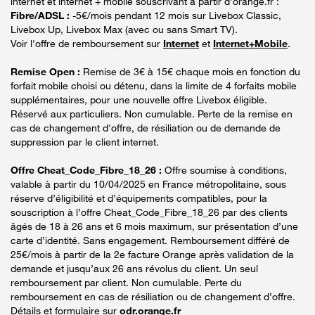
internet et internet + mobile souscrivant à partir d’orange.fr :
Fibre/ADSL :
-5€/mois pendant 12 mois sur Livebox Classic,
Livebox Up, Livebox Max (avec ou sans Smart TV).
Voir l'offre de remboursement sur
Internet
et
Internet+Mobile
.
Remise Open :
Remise de 3€ à 15€ chaque mois en fonction du
forfait mobile choisi ou détenu, dans la limite de 4 forfaits mobile
supplémentaires, pour une nouvelle offre Livebox éligible.
Réservé aux particuliers. Non cumulable. Perte de la remise en
cas de changement d'offre, de résiliation ou de demande de
suppression par le client internet.
Offre Cheat_Code_Fibre_18_26 :
Offre soumise à conditions,
valable à partir du 10/04/2025 en France métropolitaine, sous
réserve d’éligibilité et d’équipements compatibles, pour la
souscription à l’offre Cheat_Code_Fibre_18_26 par des clients
âgés de 18 à 26 ans et 6 mois maximum, sur présentation d’une
carte d’identité. Sans engagement. Remboursement différé de
25€/mois à partir de la 2e facture Orange après validation de la
demande et jusqu’aux 26 ans révolus du client. Un seul
remboursement par client. Non cumulable. Perte du
remboursement en cas de résiliation ou de changement d’offre.
Détails et formulaire sur
odr.orange.fr