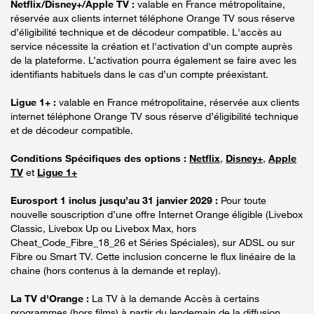
Netflix/Disney+/Apple TV :
valable en France métropolitaine,
réservée aux clients internet téléphone Orange TV sous réserve
d’éligibilité technique et de décodeur compatible. L'accès au
service nécessite la création et l'activation d'un compte auprès
de la plateforme. L’activation pourra également se faire avec les
identifiants habituels dans le cas d’un compte préexistant.
Ligue 1+ :
valable en France métropolitaine, réservée aux clients
internet téléphone Orange TV sous réserve d’éligibilité technique
et de décodeur compatible.
Conditions Spécifiques des options :
Netflix
,
Disney+
,
Apple
TV
et
Ligue 1+
Eurosport 1 inclus jusqu’au 31 janvier 2029 :
Pour toute
nouvelle souscription d’une offre Internet Orange éligible (Livebox
Classic, Livebox Up ou Livebox Max, hors
Cheat_Code_Fibre_18_26 et Séries Spéciales), sur ADSL ou sur
Fibre ou Smart TV. Cette inclusion concerne le flux linéaire de la
chaine (hors contenus à la demande et replay).
La TV d'Orange :
La TV à la demande Accès à certains
programmes (hors films) à partir du lendemain de la diffusion