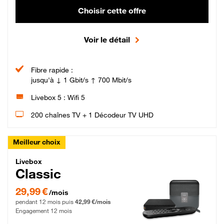
Choisir cette offre
Voir le détail
Fibre rapide :
jusqu'à ↓ 1 Gbit/s ↑ 700 Mbit/s
Livebox 5 : Wifi 5
200 chaînes TV + 1 Décodeur TV UHD
Meilleur choix
Livebox Classic Fibre
Livebox
Classic
29,99 € par mois pendant 12 mois puis 42,99 € par mois, Engagement 12 moi
29,99 €
/mois
pendant 12 mois puis
42,99 €/mois
Engagement 12 mois