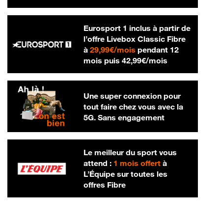
Eurosport 1 inclus à partir de
l’offre Livebox Classic Fibre
29,99 € par mois
à
29,99€/mois
pendant 12
42,99 € par m
mois puis
42,99€/mois
Une super connexion pour
tout faire chez vous avec la
5G. Sans engagement
Le meilleur du sport vous
attend :
1 mois offert
à
L’Équipe sur toutes les
offres Fibre