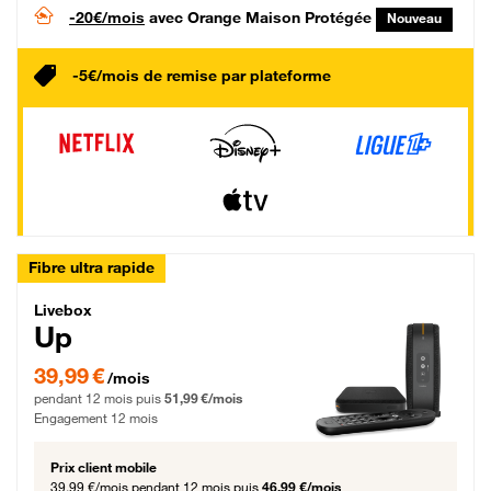
-20€/mois
avec Orange Maison Protégée
Nouveau
-5€/mois de remise par plateforme
Fibre ultra rapide
Livebox Up Fibre
Livebox
Up
39,99 € par mois pendant 12 mois puis 51,99 € par mois, Engagement 12 moi
39,99 €
/mois
pendant 12 mois puis
51,99 €/mois
Engagement 12 mois
Prix client mobile
39,99 €/mois
pendant 12 mois puis
46,99 €/mois