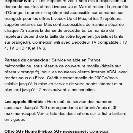
Répéteur Wifi 7
: Les Répéteurs Wifi 7 sont mis à disposition sur
demande pour les offres Livebox Up et Max et restent la propriété
d'Orange. Le premier répéteur est accessible sur demande sur
orange.fr pour les offres Livebox Up et Max, et les 2 répéteurs
supplémentaires sur Max sont accessibles de manière séparée
chaque 72h après la demande précédente. Le nombre de
répéteurs dépend de la taille de votre logement (détails et tarifs
sur orange.fr). Connexion wifi avec Décodeur TV compatible : TV
4, TV UHD 4K et TV 6.
Partage de connexion :
Service valable en France
métropolitaine, sous réserve de couverture mobile (détails sur
réseaux.orange.fr), pour les nouveaux clients Internet ADSL avec
rendez-vous ou Fibre. Crédit internet mobile de 200Go/mois
valable jusqu'à la mise en service de votre accès internet et au
plus tard jusqu'à 12 mois suivant la souscription.
Les appels illimités
: Hors coût du service des numéros
spéciaux. Jusqu’à 250 correspondants différents/mois et 3h
maximum/appel. Voir la liste des destinations sur la fiche tarifaire
en vigueur.
Offre 5G+ Home (Flybox 5G+ nécessaire) :
Connexion