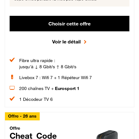
Choisir cette offre
Voir le détail
Fibre ultra rapide :
jusqu'à ↓ 8 Gbit/s ↑ 8 Gbit/s
Livebox 7 : Wifi 7 + 1 Répéteur Wifi 7
200 chaînes TV +
Eurosport 1
1 Décodeur TV 6
Offre - 26 ans
Cheat_Code Fibre_18_26
Offre
Cheat_Code