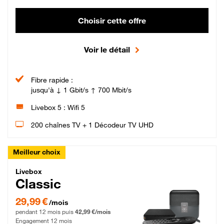
Choisir cette offre
Voir le détail
Fibre rapide :
jusqu'à ↓ 1 Gbit/s ↑ 700 Mbit/s
Livebox 5 : Wifi 5
200 chaînes TV + 1 Décodeur TV UHD
Meilleur choix
Livebox Classic Fibre
Livebox
Classic
29,99 € par mois pendant 12 mois puis 42,99 € par mois, Engagement 12 moi
29,99 €
/mois
pendant 12 mois puis
42,99 €/mois
Engagement 12 mois