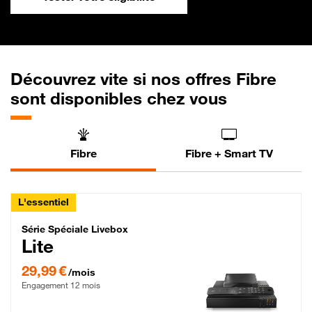
Découvrez vite si nos offres Fibre
sont disponibles chez vous
Fibre
Fibre + Smart TV
L'essentiel
Série Spéciale Livebox Lite Fibre
Série Spéciale Livebox
Lite
29,99 € par mois , Engagement 12 mois
29,99 €
/mois
Engagement 12 mois