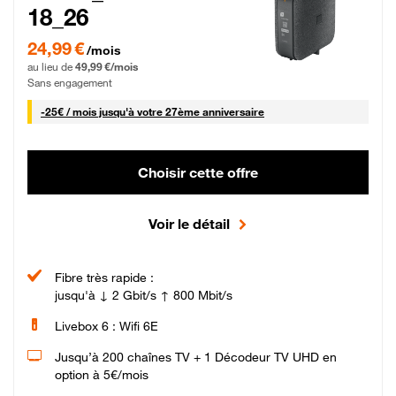
18_26
24,99 € par mois pendant 0 mois puis 49,99 € par mois, Sans engagement
24,99 €
/mois
au lieu de
49,99 €/mois
Sans engagement
25 € par mois
-
25€ / mois
jusqu'à votre 27ème anniversaire
Choisir cette offre
Voir le détail
Fibre très rapide :
jusqu'à ↓ 2 Gbit/s ↑ 800 Mbit/s
Livebox 6 : Wifi 6E
Jusqu’à 200 chaînes TV + 1 Décodeur TV UHD en
option à 5€/mois