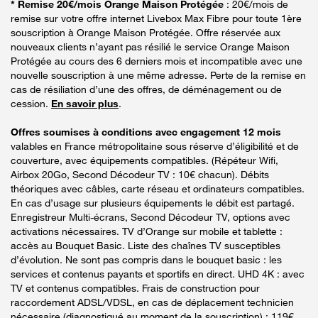
* Remise 20€/mois Orange Maison Protégée
: 20€/mois de
remise sur votre offre internet Livebox Max Fibre pour toute 1ère
souscription à Orange Maison Protégée. Offre réservée aux
nouveaux clients n’ayant pas résilié le service Orange Maison
Protégée au cours des 6 derniers mois et incompatible avec une
nouvelle souscription à une même adresse. Perte de la remise en
cas de résiliation d’une des offres, de déménagement ou de
cession.
En savoir plus
.
Offres soumises à conditions avec engagement 12 mois
valables en France métropolitaine sous réserve d’éligibilité et de
couverture, avec équipements compatibles. (Répéteur Wifi,
Airbox 20Go, Second Décodeur TV : 10€ chacun). Débits
théoriques avec câbles, carte réseau et ordinateurs compatibles.
En cas d’usage sur plusieurs équipements le débit est partagé.
Enregistreur Multi-écrans, Second Décodeur TV, options avec
activations nécessaires. TV d’Orange sur mobile et tablette :
accès au Bouquet Basic. Liste des chaînes TV susceptibles
d’évolution. Ne sont pas compris dans le bouquet basic : les
services et contenus payants et sportifs en direct. UHD 4K : avec
TV et contenus compatibles. Frais de construction pour
raccordement ADSL/VDSL, en cas de déplacement technicien
nécessaire (diagnostiqué au moment de la souscription) : 119€.