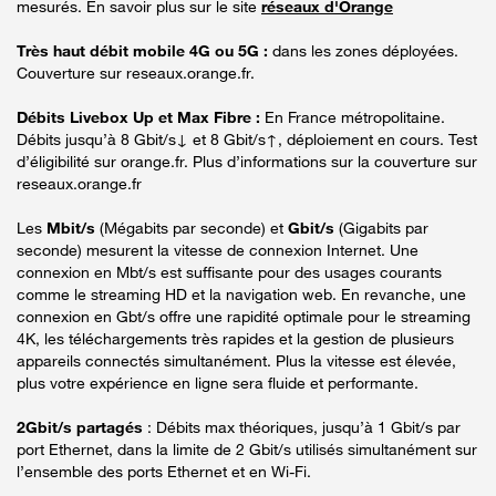
mesurés. En savoir plus sur le site
réseaux d'Orange
Très haut débit mobile 4G ou 5G :
dans les zones déployées.
Couverture sur reseaux.orange.fr.
Débits Livebox Up et Max Fibre :
En France métropolitaine.
Débits jusqu’à 8 Gbit/s↓ et 8 Gbit/s↑, déploiement en cours. Test
d’éligibilité sur orange.fr. Plus d’informations sur la couverture sur
reseaux.orange.fr
Les
Mbit/s
(Mégabits par seconde) et
Gbit/s
(Gigabits par
seconde) mesurent la vitesse de connexion Internet. Une
connexion en Mbt/s est suffisante pour des usages courants
comme le streaming HD et la navigation web. En revanche, une
connexion en Gbt/s offre une rapidité optimale pour le streaming
4K, les téléchargements très rapides et la gestion de plusieurs
appareils connectés simultanément. Plus la vitesse est élevée,
plus votre expérience en ligne sera fluide et performante.
2Gbit/s partagés
: Débits max théoriques, jusqu’à 1 Gbit/s par
port Ethernet, dans la limite de 2 Gbit/s utilisés simultanément sur
l’ensemble des ports Ethernet et en Wi-Fi.