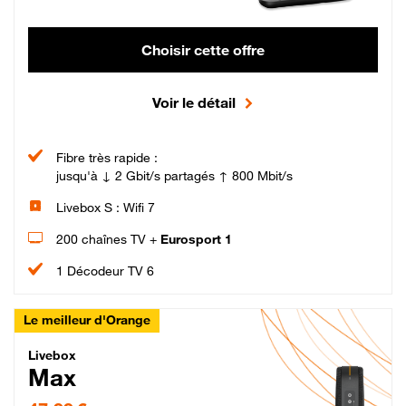
Choisir cette offre
Voir le détail
Fibre très rapide :
jusqu'à ↓ 2 Gbit/s partagés ↑ 800 Mbit/s
Livebox S : Wifi 7
200 chaînes TV +
Eurosport 1
1 Décodeur TV 6
Le meilleur d'Orange
Livebox Max Fibre
Livebox
Max
47,99 € par mois pendant 12 mois puis 57,99 € par mois, Engagement 12 moi