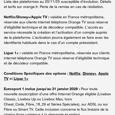
Liste des plateformes au 20/11/25 susceptible d’évolution. Détails
et tarifs sur orange.fr. Perte de la remise en cas de résiliation.
Netflix/Disney+/Apple TV :
valable en France métropolitaine,
réservée aux clients internet téléphone Orange TV sous réserve
d’éligibilité technique et de décodeur compatible. L'accès au
service nécessite la création et l'activation d'un compte auprès
de la plateforme. L’activation pourra également se faire avec les
identifiants habituels dans le cas d’un compte préexistant.
Ligue 1+ :
valable en France métropolitaine, réservée aux clients
internet téléphone Orange TV sous réserve d’éligibilité technique
et de décodeur compatible.
Conditions Spécifiques des options :
Netflix
,
Disney+
,
Apple
TV
et
Ligue 1+
Eurosport 1 inclus jusqu’au 31 janvier 2029 :
Pour toute
nouvelle souscription d’une offre Internet Orange éligible (Livebox
Classic, Livebox Up ou Livebox Max, hors
Cheat_Code_Fibre_18_26 et Séries Spéciales), sur ADSL ou sur
Fibre ou Smart TV. Cette inclusion concerne le flux linéaire de la
chaine (hors contenus à la demande et replay).