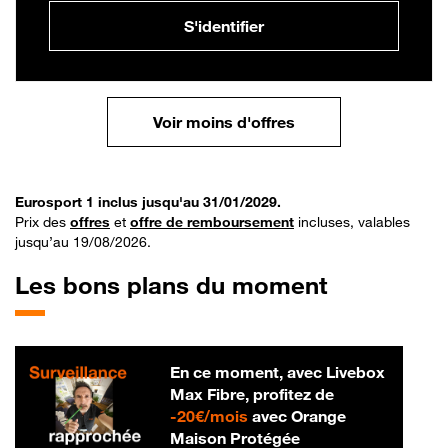
S'identifier
Voir moins d'offres
Eurosport 1 inclus jusqu'au 31/01/2029.
Prix des
offres
et
offre de remboursement
incluses, valables
jusqu’au 19/08/2026.
Les bons plans du moment
En ce moment, avec Livebox
Max Fibre, profitez de
20 € par mois
-
20€/mois
avec Orange
Maison Protégée