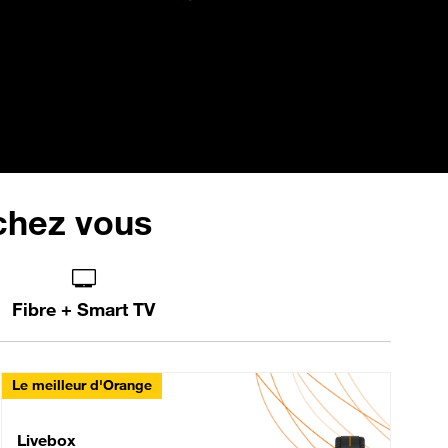
 chez vous
Fibre + Smart TV
Le meilleur d'Orange
Livebox Max Fibre
Livebox