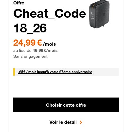
Cheat_Code Fibre_18_26
Offre
Cheat_Code
18_26
 Engagement 12 mois
24,99 € par mois pendant 0 mois puis 49,99 € par mois, Sans 
24,99 €
/mois
au lieu de
49,99 €/mois
Sans engagement
25 € par mois
-
25€ / mois
jusqu'à votre 27ème anniversaire
Choisir cette offre
Voir le détail