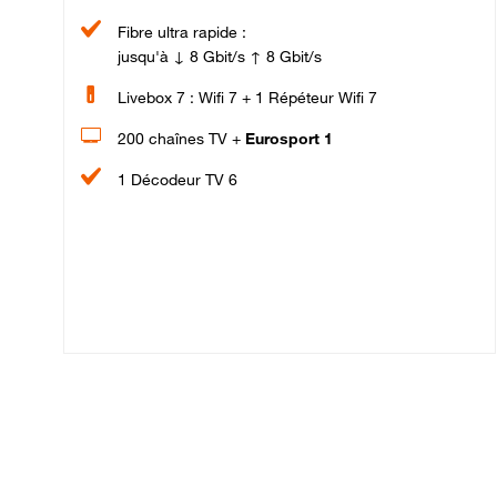
Fibre ultra rapide :
jusqu'à ↓ 8 Gbit/s ↑ 8 Gbit/s
Livebox 7 : Wifi 7 + 1 Répéteur Wifi 7
200 chaînes TV +
Eurosport 1
1 Décodeur TV 6