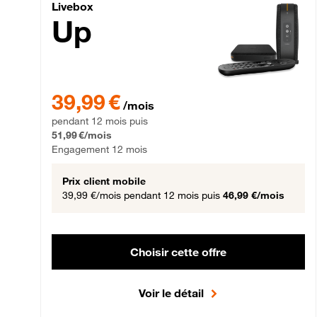
Livebox Up Fibre
Livebox
Up
39,99 € par mois pendant 12 mois puis 51,99 € par mois,
39,99 €
/mois
pendant 12 mois puis
51,99 €/mois
Engagement 12 mois
Prix client mobile
39,99 €/mois
pendant 12 mois puis
46,99 €/mois
Choisir cette offre
Voir le détail