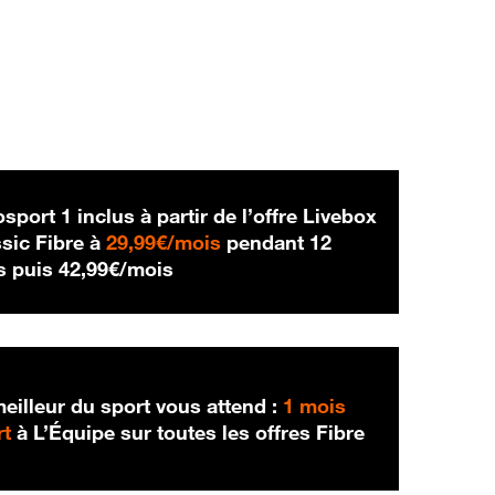
sport 1 inclus à partir de l’offre Livebox
29,99 € par mois
sic Fibre à
29,99€/mois
pendant 12
42,99 € par mois
s puis
42,99€/mois
eilleur du sport vous attend :
1 mois
rt
à L’Équipe sur toutes les offres Fibre