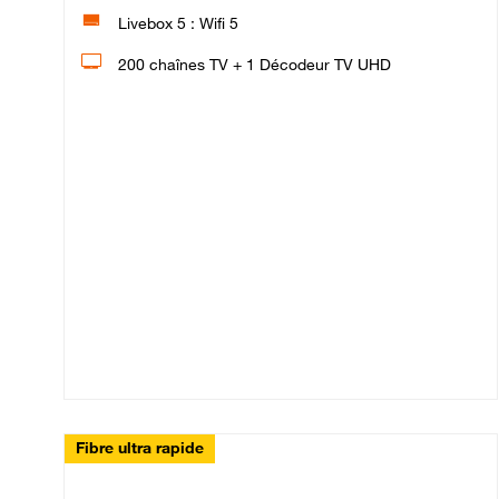
Livebox 5 : Wifi 5
200 chaînes TV + 1 Décodeur TV UHD
Fibre ultra rapide