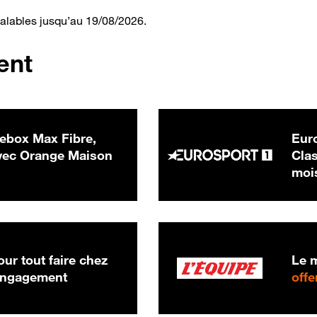
valables jusqu’au 19/08/2026.
ent
ebox Max Fibre,
Euro
 € par mois
ec Orange Maison
Clas
moi
ur tout faire chez
Le m
 engagement
offe