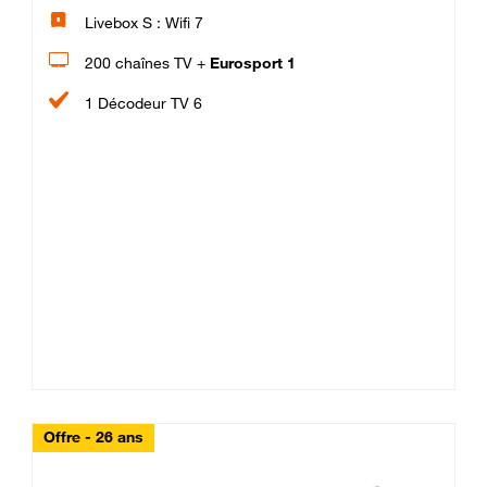
Livebox S : Wifi 7
200 chaînes TV +
Eurosport 1
1 Décodeur TV 6
Offre - 26 ans