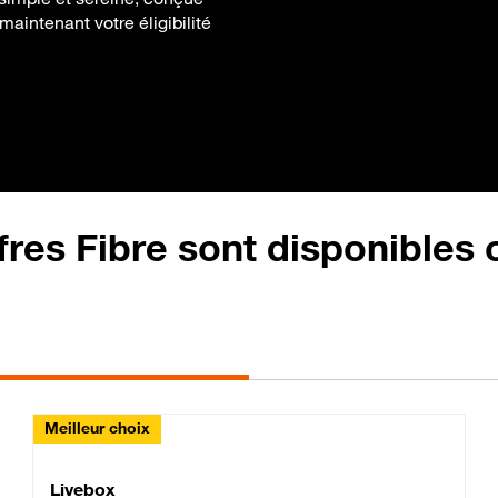
maintenant votre éligibilité
fres Fibre sont disponibles
Meilleur choix
Lite Fibre
Livebox Classic Fibre
Livebox