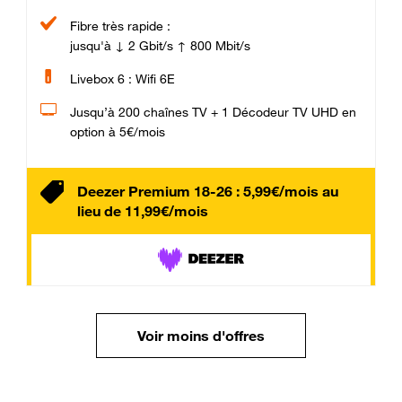
Fibre très rapide :
jusqu'à ↓ 2 Gbit/s ↑ 800 Mbit/s
Livebox 6 : Wifi 6E
Jusqu’à 200 chaînes TV + 1 Décodeur TV UHD en
option à 5€/mois
Deezer Premium 18-26 : 5,99€/mois au
lieu de 11,99€/mois
Voir moins d'offres