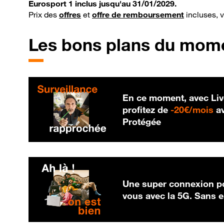
Eurosport 1 inclus jusqu'au 31/01/2029.
Prix des
offres
et
offre de remboursement
incluses, 
Les bons plans du mom
En ce moment, avec Liv
20
profitez de
-
20€/mois
av
Protégée
Une super connexion po
vous avec la 5G. Sans