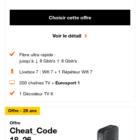
Choisir cette offre
Voir le détail
Fibre ultra rapide :
jusqu'à ↓ 8 Gbit/s ↑ 8 Gbit/s
Livebox 7 : Wifi 7 + 1 Répéteur Wifi 7
200 chaînes TV +
Eurosport 1
1 Décodeur TV 6
Offre - 26 ans
Cheat_Code Fibre_18_26
Offre
Cheat_Code
18_26