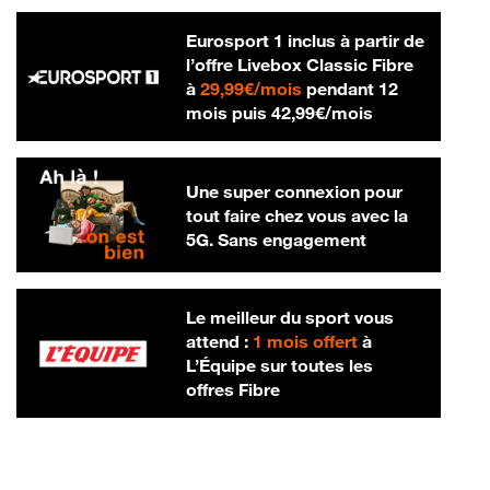
Eurosport 1 inclus à partir de
l’offre Livebox Classic Fibre
29,99 € par mois
à
29,99€/mois
pendant 12
42,99 € par m
mois puis
42,99€/mois
Une super connexion pour
tout faire chez vous avec la
5G. Sans engagement
Le meilleur du sport vous
attend :
1 mois offert
à
L’Équipe sur toutes les
offres Fibre