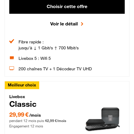
Choisir cette offre
Voir le détail
Fibre rapide :
jusqu'à ↓ 1 Gbit/s ↑ 700 Mbit/s
Livebox 5 : Wifi 5
200 chaînes TV + 1 Décodeur TV UHD
Meilleur choix
Livebox Classic Fibre
Livebox
Classic
29,99 € par mois pendant 12 mois puis 42,99 € par mois, Engagement 12 moi
29,99 €
/mois
pendant 12 mois puis
42,99 €/mois
Engagement 12 mois