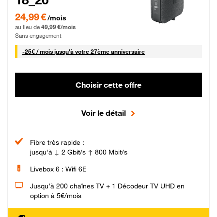
24,99 € par mois pendant 0 mois puis 49,99 € par mois, Sans engagement
24,99 €
/mois
au lieu de
49,99 €/mois
Sans engagement
25 € par mois
-
25€ / mois
jusqu'à votre 27ème anniversaire
Choisir cette offre
Voir le détail
Fibre très rapide :
jusqu'à ↓ 2 Gbit/s ↑ 800 Mbit/s
Livebox 6 : Wifi 6E
Jusqu’à 200 chaînes TV + 1 Décodeur TV UHD en
option à 5€/mois