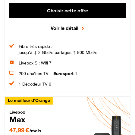
Choisir cette offre
Voir le détail
Fibre très rapide :
jusqu'à ↓ 2 Gbit/s partagés ↑ 800 Mbit/s
Livebox S : Wifi 7
200 chaînes TV +
Eurosport 1
1 Décodeur TV 6
Le meilleur d'Orange
Livebox Max Fibre
Livebox
Max
47,99 € par mois pendant 12 mois puis 57,99 € par mois, Engagement 12 moi
47,99 €
/mois