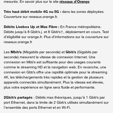
mesurés. En savoir plus sur le site
réseaux d'Orange
Très haut débit mobile 4G ou 5G :
dans les zones déployées.
Couverture sur reseaux.orange.fr.
Débits Livebox Up et Max Fibre :
En France métropolitaine.
Débits jusqu’à 8 Gbit/s↓ et 8 Gbit/s↑, déploiement en cours. Test
d’éligibilité sur orange.fr. Plus d’informations sur la couverture sur
reseaux.orange.fr
Les
Mbit/s
(Mégabits par seconde) et
Gbit/s
(Gigabits par
seconde) mesurent la vitesse de connexion Internet. Une
connexion en Mbt/s est suffisante pour des usages courants
comme le streaming HD et la navigation web. En revanche, une
connexion en Gbt/s offre une rapidité optimale pour le streaming
4K, les téléchargements très rapides et la gestion de plusieurs
appareils connectés simultanément. Plus la vitesse est élevée,
plus votre expérience en ligne sera fluide et performante.
2Gbit/s partagés
: Débits max théoriques, jusqu’à 1 Gbit/s par
port Ethernet, dans la limite de 2 Gbit/s utilisés simultanément sur
l’ensemble des ports Ethernet et en Wi-Fi.