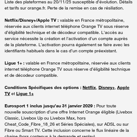
Liste des plateformes au 20/11/25 susceptible d’évolution. Détails
et tarifs sur orange.fr. Perte de la remise en cas de résiliation.
Netflix/Disney+/Apple TV :
valable en France métropolitaine,
réservée aux clients internet téléphone Orange TV sous réserve
d’éligibilité technique et de décodeur compatible. L'accès au
service nécessite la création et l'activation d'un compte auprès
de la plateforme. L’activation pourra également se faire avec les
identifiants habituels dans le cas d’un compte préexistant.
Ligue 1+ :
valable en France métropolitaine, réservée aux clients
internet téléphone Orange TV sous réserve d’éligibilité technique
et de décodeur compatible.
Conditions Spécifiques des options :
Netflix
,
Disney+
,
Apple
TV
et
Ligue 1+
Eurosport 1 inclus jusqu’au 31 janvier 2029 :
Pour toute
nouvelle souscription d’une offre Internet Orange éligible (Livebox
Classic, Livebox Up ou Livebox Max, hors
Cheat_Code_Fibre_18_26 et Séries Spéciales), sur ADSL ou sur
Fibre ou Smart TV. Cette inclusion concerne le flux linéaire de la
chaine (hors contenus à la demande et replay).