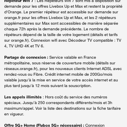
Répéteur Wifi 7
: Les Répéteurs Wifi 7 sont mis à disposition sur
demande pour les offres Livebox Up et Max et restent la propriété
d'Orange. Le premier répéteur est accessible sur demande sur
orange.fr pour les offres Livebox Up et Max, et les 2 répéteurs
supplémentaires sur Max sont accessibles de manière séparée
chaque 72h après la demande précédente. Le nombre de
répéteurs dépend de la taille de votre logement (détails et tarifs
sur orange.fr). Connexion wifi avec Décodeur TV compatible : TV
4, TV UHD 4K et TV 6.
Partage de connexion :
Service valable en France
métropolitaine, sous réserve de couverture mobile (détails sur
réseaux.orange.fr), pour les nouveaux clients Internet ADSL avec
rendez-vous ou Fibre. Crédit internet mobile de 200Go/mois
valable jusqu'à la mise en service de votre accès internet et au
plus tard jusqu'à 12 mois suivant la souscription.
Les appels illimités
: Hors coût du service des numéros
spéciaux. Jusqu’à 250 correspondants différents/mois et 3h
maximum/appel. Voir la liste des destinations sur la fiche tarifaire
en vigueur.
Offre 5G+ Home (Flybox 5G+ nécessaire) :
Connexion