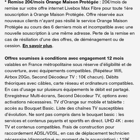
* Remise 20€/mois Orange Maison Protégée
: 20€/mois de
remise sur votre offre internet Livebox Max Fibre pour toute 1ère
souscription à Orange Maison Protégée. Offre réservée aux
nouveaux clients n’ayant pas résilié le service Orange Maison
Protégée au cours des 6 derniers mois et incompatible avec une
nouvelle souscription à une même adresse. Perte de la remise en
cas de résiliation d’une des offres, de déménagement ou de
cession.
En savoir plus
.
Offres soumises à conditions avec engagement 12 mois
valables en France métropolitaine sous réserve d’éligibilité et de
couverture, avec équipements compatibles. (Répéteur Wifi,
Airbox 20Go, Second Décodeur TV : 10€ chacun). Débits
théoriques avec câbles, carte réseau et ordinateurs compatibles.
En cas d’usage sur plusieurs équipements le débit est partagé.
Enregistreur Multi-écrans, Second Décodeur TV, options avec
activations nécessaires. TV d’Orange sur mobile et tablette :
accès au Bouquet Basic. Liste des chaînes TV susceptibles
d’évolution. Ne sont pas compris dans le bouquet basic : les
services et contenus payants et sportifs en direct. UHD 4K : avec
TV et contenus compatibles. Frais de construction pour
raccordement ADSL/VDSL, en cas de déplacement technicien
nécessaire (diagnostiqué au moment de la souscription) : 119€.