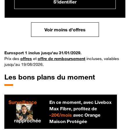
S'identifier
Voir moins d'offres
Eurosport 1 inclus jusqu'au 31/01/2029.
Prix des
offres
et
offre de remboursement
incluses, valables
jusqu’au 19/08/2026.
Les bons plans du moment
En ce moment, avec Livebox
Max Fibre, profitez de
20 € par mois
-
20€/mois
avec Orange
Maison Protégée