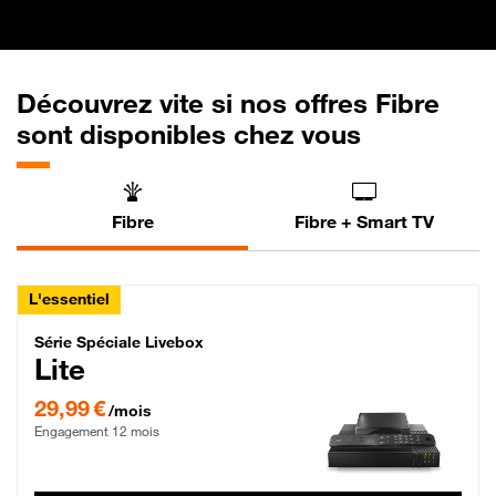
Découvrez vite si nos offres Fibre
sont disponibles chez vous
Fibre
Fibre + Smart TV
L'essentiel
Série Spéciale Livebox Lite Fibre
Série Spéciale Livebox
Lite
29,99 € par mois , Engagement 12 mois
29,99 €
/mois
Engagement 12 mois