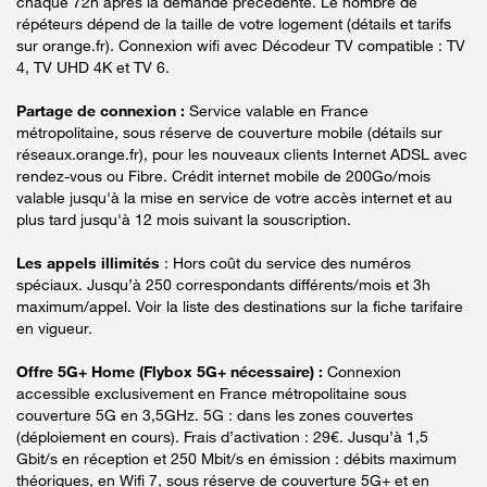
chaque 72h après la demande précédente. Le nombre de
répéteurs dépend de la taille de votre logement (détails et tarifs
sur orange.fr). Connexion wifi avec Décodeur TV compatible : TV
4, TV UHD 4K et TV 6.
Partage de connexion :
Service valable en France
métropolitaine, sous réserve de couverture mobile (détails sur
réseaux.orange.fr), pour les nouveaux clients Internet ADSL avec
rendez-vous ou Fibre. Crédit internet mobile de 200Go/mois
valable jusqu'à la mise en service de votre accès internet et au
plus tard jusqu'à 12 mois suivant la souscription.
Les appels illimités
: Hors coût du service des numéros
spéciaux. Jusqu’à 250 correspondants différents/mois et 3h
maximum/appel. Voir la liste des destinations sur la fiche tarifaire
en vigueur.
Offre 5G+ Home (Flybox 5G+ nécessaire) :
Connexion
accessible exclusivement en France métropolitaine sous
couverture 5G en 3,5GHz. 5G : dans les zones couvertes
(déploiement en cours). Frais d’activation : 29€. Jusqu’à 1,5
Gbit/s en réception et 250 Mbit/s en émission : débits maximum
théoriques, en Wifi 7, sous réserve de couverture 5G+ et en