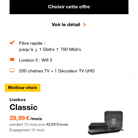
Choisir cette offre
Voir le détail
Fibre rapide :
jusqu'à ↓ 1 Gbit/s ↑ 700 Mbit/s
Livebox 5 : Wifi 5
200 chaînes TV + 1 Décodeur TV UHD
Meilleur choix
Livebox Classic Fibre
Livebox
Classic
29,99 € par mois pendant 12 mois puis 42,99 € par mois, Engagement 12 moi
29,99 €
/mois
pendant 12 mois puis
42,99 €/mois
Engagement 12 mois