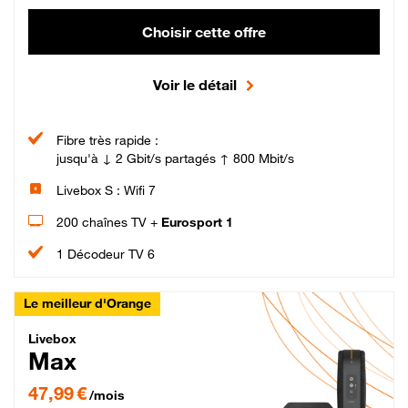
Choisir cette offre
Voir le détail
Fibre très rapide :
jusqu'à ↓ 2 Gbit/s partagés ↑ 800 Mbit/s
Livebox S : Wifi 7
200 chaînes TV +
Eurosport 1
1 Décodeur TV 6
Le meilleur d'Orange
Livebox Max Fibre
Livebox
Max
47,99 € par mois pendant 12 mois puis 57,99 € par mois, Engagement 12 moi
47,99 €
/mois