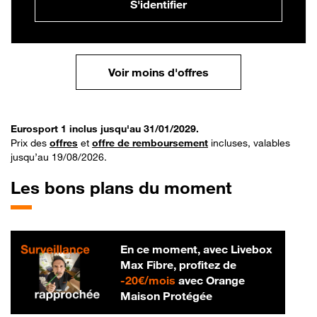
S'identifier
Voir moins d'offres
Eurosport 1 inclus jusqu'au 31/01/2029.
Prix des
offres
et
offre de remboursement
incluses, valables
jusqu’au 19/08/2026.
Les bons plans du moment
En ce moment, avec Livebox
Max Fibre, profitez de
20 € par mois
-
20€/mois
avec Orange
Maison Protégée