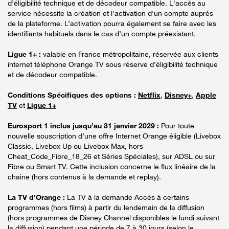
d’éligibilité technique et de décodeur compatible. L'accès au
service nécessite la création et l'activation d'un compte auprès
de la plateforme. L’activation pourra également se faire avec les
identifiants habituels dans le cas d’un compte préexistant.
Ligue 1+ :
valable en France métropolitaine, réservée aux clients
internet téléphone Orange TV sous réserve d’éligibilité technique
et de décodeur compatible.
Conditions Spécifiques des options :
Netflix
,
Disney+
,
Apple
TV
et
Ligue 1+
Eurosport 1 inclus jusqu’au 31 janvier 2029 :
Pour toute
nouvelle souscription d’une offre Internet Orange éligible (Livebox
Classic, Livebox Up ou Livebox Max, hors
Cheat_Code_Fibre_18_26 et Séries Spéciales), sur ADSL ou sur
Fibre ou Smart TV. Cette inclusion concerne le flux linéaire de la
chaine (hors contenus à la demande et replay).
La TV d'Orange :
La TV à la demande Accès à certains
programmes (hors films) à partir du lendemain de la diffusion
(hors programmes de Disney Channel disponibles le lundi suivant
la diffusion) pendant une période de 7 à 30 jours (selon le