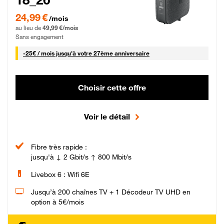
24,99 € par mois pendant 0 mois puis 49,99 € par mois, Sans engagement
24,99 €
/mois
au lieu de
49,99 €/mois
Sans engagement
25 € par mois
-
25€ / mois
jusqu'à votre 27ème anniversaire
Choisir cette offre
Voir le détail
Fibre très rapide :
jusqu'à ↓ 2 Gbit/s ↑ 800 Mbit/s
Livebox 6 : Wifi 6E
Jusqu’à 200 chaînes TV + 1 Décodeur TV UHD en
option à 5€/mois