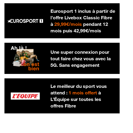
Eurosport 1 inclus à partir de
l’offre Livebox Classic Fibre
29,99 € par mois
à
29,99€/mois
pendant 12
42,99 € par m
mois puis
42,99€/mois
Une super connexion pour
tout faire chez vous avec la
5G. Sans engagement
Le meilleur du sport vous
attend :
1 mois offert
à
L’Équipe sur toutes les
offres Fibre