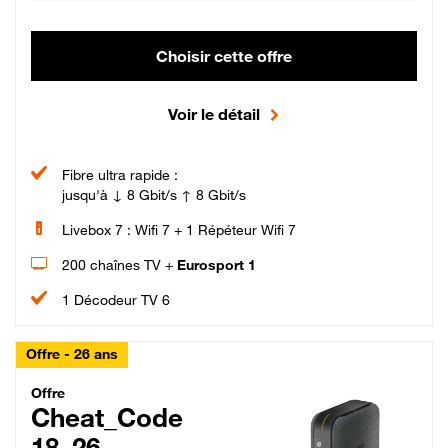
Choisir cette offre
Voir le détail
Fibre ultra rapide :
jusqu'à ↓ 8 Gbit/s ↑ 8 Gbit/s
Livebox 7 : Wifi 7 + 1 Répéteur Wifi 7
200 chaînes TV +
Eurosport 1
1 Décodeur TV 6
Offre - 26 ans
Cheat_Code Fibre_18_26
Offre
Cheat_Code
18_26