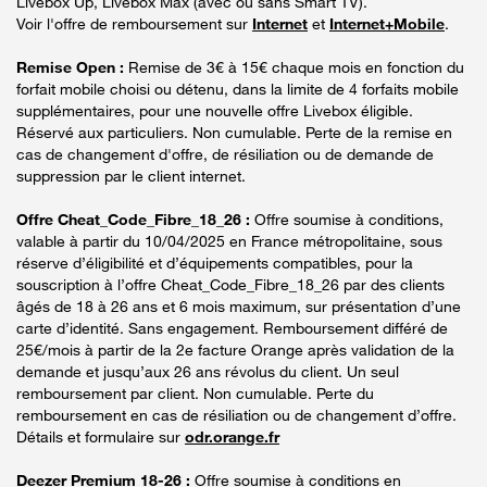
Livebox Up, Livebox Max (avec ou sans Smart TV).
Voir l'offre de remboursement sur
Internet
et
Internet+Mobile
.
Remise Open :
Remise de 3€ à 15€ chaque mois en fonction du
forfait mobile choisi ou détenu, dans la limite de 4 forfaits mobile
supplémentaires, pour une nouvelle offre Livebox éligible.
Réservé aux particuliers. Non cumulable. Perte de la remise en
cas de changement d'offre, de résiliation ou de demande de
suppression par le client internet.
Offre Cheat_Code_Fibre_18_26 :
Offre soumise à conditions,
valable à partir du 10/04/2025 en France métropolitaine, sous
réserve d’éligibilité et d’équipements compatibles, pour la
souscription à l’offre Cheat_Code_Fibre_18_26 par des clients
âgés de 18 à 26 ans et 6 mois maximum, sur présentation d’une
carte d’identité. Sans engagement. Remboursement différé de
25€/mois à partir de la 2e facture Orange après validation de la
demande et jusqu’aux 26 ans révolus du client. Un seul
remboursement par client. Non cumulable. Perte du
remboursement en cas de résiliation ou de changement d’offre.
Détails et formulaire sur
odr.orange.fr
Deezer Premium 18-26 :
Offre soumise à conditions en