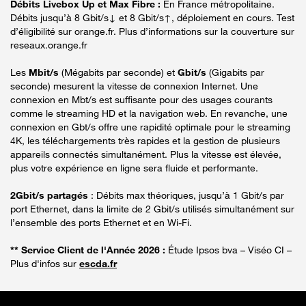
Débits Livebox Up et Max Fibre :
En France métropolitaine.
Débits jusqu’à 8 Gbit/s↓ et 8 Gbit/s↑, déploiement en cours. Test
d’éligibilité sur orange.fr. Plus d’informations sur la couverture sur
reseaux.orange.fr
Les
Mbit/s
(Mégabits par seconde) et
Gbit/s
(Gigabits par
seconde) mesurent la vitesse de connexion Internet. Une
connexion en Mbt/s est suffisante pour des usages courants
comme le streaming HD et la navigation web. En revanche, une
connexion en Gbt/s offre une rapidité optimale pour le streaming
4K, les téléchargements très rapides et la gestion de plusieurs
appareils connectés simultanément. Plus la vitesse est élevée,
plus votre expérience en ligne sera fluide et performante.
2Gbit/s partagés
: Débits max théoriques, jusqu’à 1 Gbit/s par
port Ethernet, dans la limite de 2 Gbit/s utilisés simultanément sur
l’ensemble des ports Ethernet et en Wi-Fi.
** Service Client de l'Année 2026 :
Étude Ipsos bva – Viséo CI –
Plus d'infos sur
escda.fr