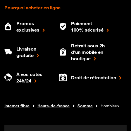
Pourquoi acheter en ligne
Promos
Paiement
exclusives
100% sécurisé
Retrait sous 2h
Livraison
d'un mobile en
gratuite
boutique
À vos cotés
Droit de rétractation
24h/24
Boutique Orange
Internet fibre
Hauts-de-france
Somme
Hombleux