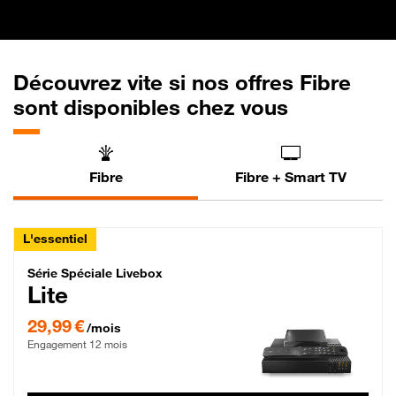
Découvrez vite si nos offres Fibre
sont disponibles chez vous
Fibre
Fibre + Smart TV
L'essentiel
Série Spéciale Livebox Lite Fibre
Série Spéciale Livebox
Lite
29,99 € par mois , Engagement 12 mois
29,99 €
/mois
Engagement 12 mois