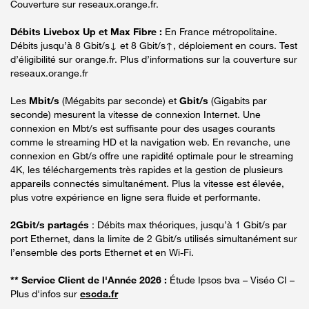
Couverture sur reseaux.orange.fr.
Débits Livebox Up et Max Fibre :
En France métropolitaine.
Débits jusqu’à 8 Gbit/s↓ et 8 Gbit/s↑, déploiement en cours. Test
d’éligibilité sur orange.fr. Plus d’informations sur la couverture sur
reseaux.orange.fr
Les
Mbit/s
(Mégabits par seconde) et
Gbit/s
(Gigabits par
seconde) mesurent la vitesse de connexion Internet. Une
connexion en Mbt/s est suffisante pour des usages courants
comme le streaming HD et la navigation web. En revanche, une
connexion en Gbt/s offre une rapidité optimale pour le streaming
4K, les téléchargements très rapides et la gestion de plusieurs
appareils connectés simultanément. Plus la vitesse est élevée,
plus votre expérience en ligne sera fluide et performante.
2Gbit/s partagés
: Débits max théoriques, jusqu’à 1 Gbit/s par
port Ethernet, dans la limite de 2 Gbit/s utilisés simultanément sur
l’ensemble des ports Ethernet et en Wi-Fi.
** Service Client de l'Année 2026 :
Étude Ipsos bva – Viséo CI –
Plus d'infos sur
escda.fr