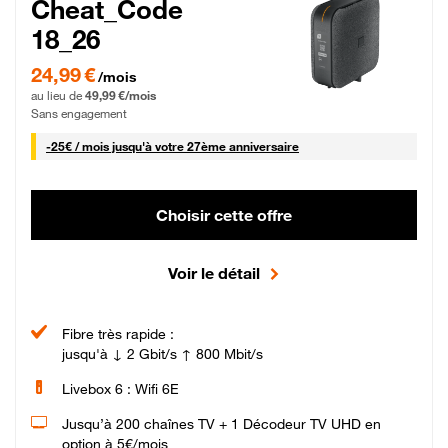
Cheat_Code
18_26
24,99 € par mois pendant 0 mois puis 49,99 € par mois, Sans engagement
24,99 €
/mois
au lieu de
49,99 €/mois
Sans engagement
25 € par mois
-
25€ / mois
jusqu'à votre 27ème anniversaire
Choisir cette offre
Voir le détail
Fibre très rapide :
jusqu'à ↓ 2 Gbit/s ↑ 800 Mbit/s
Livebox 6 : Wifi 6E
Jusqu’à 200 chaînes TV + 1 Décodeur TV UHD en
option à 5€/mois