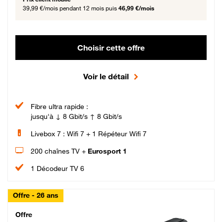
39,99 €/mois
pendant 12 mois puis
46,99 €/mois
Choisir cette offre
Voir le détail
Fibre ultra rapide :
jusqu'à ↓ 8 Gbit/s ↑ 8 Gbit/s
Livebox 7 : Wifi 7 + 1 Répéteur Wifi 7
200 chaînes TV +
Eurosport 1
1 Décodeur TV 6
Offre - 26 ans
Cheat_Code Fibre_18_26
Offre