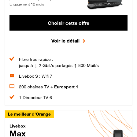
Engagement 12 mois
Choisir cette offre
Voir le détail
Fibre très rapide :
jusqu'à ↓ 2 Gbit/s partagés ↑ 800 Mbit/s
Livebox S : Wifi 7
200 chaînes TV +
Eurosport 1
1 Décodeur TV 6
Le meilleur d'Orange
Livebox Max Fibre
Livebox
Max