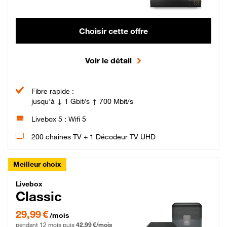
Choisir cette offre
Voir le détail
Fibre rapide :
jusqu'à ↓ 1 Gbit/s ↑ 700 Mbit/s
Livebox 5 : Wifi 5
200 chaînes TV + 1 Décodeur TV UHD
Meilleur choix
Livebox Classic Fibre
Livebox
Classic
29,99 € par mois pendant 12 mois puis 42,99 € par mois, Engagement 12 moi
29,99 €
/mois
pendant 12 mois puis
42,99 €/mois