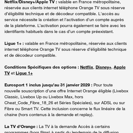
Netflix/Disney+/Apple TV :
valable en France métropolitaine,
réservée aux clients internet téléphone Orange TV sous réserve
d’éligibilité technique et de décodeur compatible. L'accès au
service nécessite la création et l'activation d'un compte auprès
de la plateforme. L’activation pourra également se faire avec les
identifiants habituels dans le cas d’un compte préexistant.
Ligue 1+ :
valable en France métropolitaine, réservée aux clients
internet téléphone Orange TV sous réserve d’éligibilité technique
et de décodeur compatible.
Conditions Spécifiques des options :
Netflix
,
Disney+
,
Apple
TV
et
Ligue 1+
Eurosport 1 inclus jusqu’au 31 janvier 2029 :
Pour toute
nouvelle souscription d’une offre Internet Orange éligible (Livebox
Classic, Livebox Up ou Livebox Max, hors
Cheat_Code_Fibre_18_26 et Séries Spéciales), sur ADSL ou sur
Fibre ou Smart TV. Cette inclusion concerne le flux linéaire de la
chaine (hors contenus à la demande et replay).
La TV d'Orange :
La TV à la demande Accès à certains
programmes (hors films) à partir du lendemain de la diffusion