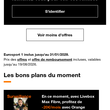
S'identifier
Voir moins d'offres
Eurosport 1 inclus jusqu'au 31/01/2029.
Prix des
offres
et
offre de remboursement
incluses, valables
jusqu’au 19/08/2026.
Les bons plans du moment
En ce moment, avec Livebox
Max Fibre, profitez de
20 € par mois
-
20€/mois
avec Orange