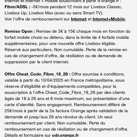
internet et internet + mobile souscrivant à partir d’orange.fr :
Fibre/ADSL :
-5€/mois pendant 12 mois sur Livebox Classic,
Livebox Up, Livebox Max (avec ou sans Smart TV).
Voir l'offre de remboursement sur
Internet
et
Internet+Mobile
.
Remise Open :
Remise de 3€ à 15€ chaque mois en fonction du
forfait mobile choisi ou détenu, dans la limite de 4 forfaits mobile
supplémentaires, pour une nouvelle offre Livebox éligible.
Réservé aux particuliers. Non cumulable. Perte de la remise en
cas de changement d'offre, de résiliation ou de demande de
suppression par le client internet.
Offre Cheat_Code_Fibre_18_26 :
Offre soumise à conditions,
valable à partir du 10/04/2025 en France métropolitaine, sous
réserve d’éligibilité et d’équipements compatibles, pour la
souscription à l’offre Cheat_Code_Fibre_18_26 par des clients
âgés de 18 à 26 ans et 6 mois maximum, sur présentation d’une
carte d’identité. Sans engagement. Remboursement différé de
25€/mois à partir de la 2e facture Orange après validation de la
demande et jusqu’aux 26 ans révolus du client. Un seul
remboursement par client. Non cumulable. Perte du
remboursement en cas de résiliation ou de changement d’offre.
Détails et formulaire sur
odr.orange.fr