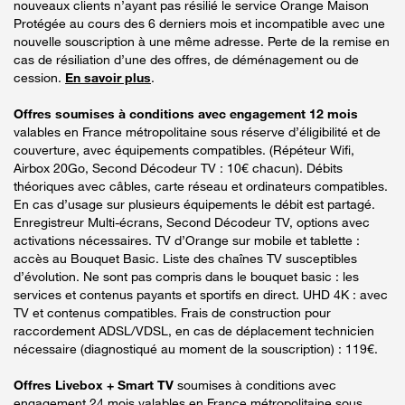
nouveaux clients n’ayant pas résilié le service Orange Maison
Protégée au cours des 6 derniers mois et incompatible avec une
nouvelle souscription à une même adresse. Perte de la remise en
cas de résiliation d’une des offres, de déménagement ou de
cession.
En savoir plus
.
Offres soumises à conditions avec engagement 12 mois
valables en France métropolitaine sous réserve d’éligibilité et de
couverture, avec équipements compatibles. (Répéteur Wifi,
Airbox 20Go, Second Décodeur TV : 10€ chacun). Débits
théoriques avec câbles, carte réseau et ordinateurs compatibles.
En cas d’usage sur plusieurs équipements le débit est partagé.
Enregistreur Multi-écrans, Second Décodeur TV, options avec
activations nécessaires. TV d’Orange sur mobile et tablette :
accès au Bouquet Basic. Liste des chaînes TV susceptibles
d’évolution. Ne sont pas compris dans le bouquet basic : les
services et contenus payants et sportifs en direct. UHD 4K : avec
TV et contenus compatibles. Frais de construction pour
raccordement ADSL/VDSL, en cas de déplacement technicien
nécessaire (diagnostiqué au moment de la souscription) : 119€.
Offres Livebox + Smart TV
soumises à conditions avec
engagement 24 mois valables en France métropolitaine sous