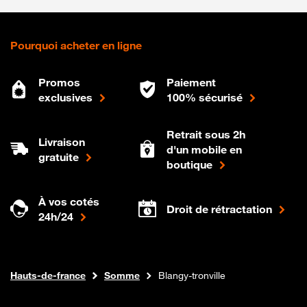
Pourquoi acheter en ligne
Promos
Paiement
exclusives
100% sécurisé
Retrait sous 2h
Livraison
d'un mobile en
gratuite
boutique
À vos cotés
Droit de rétractation
24h/24
Internet fibre
Boutique Orange
Hauts-de-france
Somme
Blangy-tronville