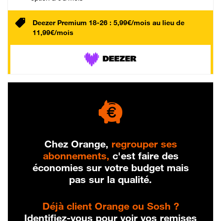
Deezer Premium 18-26 : 5,99€/mois au lieu de
11,99€/mois
Chez Orange,
regrouper ses
abonnements,
c'est faire des
économies sur votre budget mais
pas sur la qualité.
Déjà client Orange ou Sosh ?
Identifiez-vous pour voir vos remises