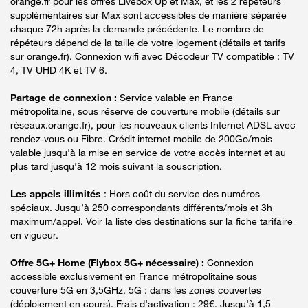
orange.fr pour les offres Livebox Up et Max, et les 2 répéteurs
supplémentaires sur Max sont accessibles de manière séparée
chaque 72h après la demande précédente. Le nombre de
répéteurs dépend de la taille de votre logement (détails et tarifs
sur orange.fr). Connexion wifi avec Décodeur TV compatible : TV
4, TV UHD 4K et TV 6.
Partage de connexion :
Service valable en France
métropolitaine, sous réserve de couverture mobile (détails sur
réseaux.orange.fr), pour les nouveaux clients Internet ADSL avec
rendez-vous ou Fibre. Crédit internet mobile de 200Go/mois
valable jusqu'à la mise en service de votre accès internet et au
plus tard jusqu'à 12 mois suivant la souscription.
Les appels illimités
: Hors coût du service des numéros
spéciaux. Jusqu’à 250 correspondants différents/mois et 3h
maximum/appel. Voir la liste des destinations sur la fiche tarifaire
en vigueur.
Offre 5G+ Home (Flybox 5G+ nécessaire) :
Connexion
accessible exclusivement en France métropolitaine sous
couverture 5G en 3,5GHz. 5G : dans les zones couvertes
(déploiement en cours). Frais d’activation : 29€. Jusqu’à 1,5