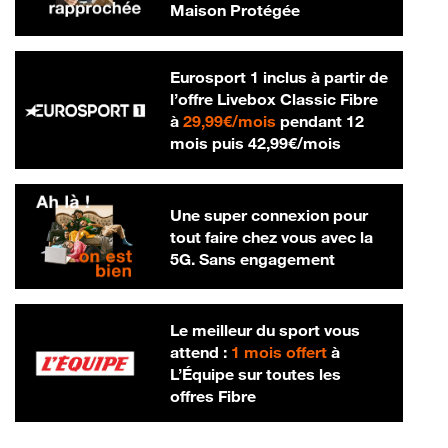
Maison Protégée
Eurosport 1 inclus à partir de
l’offre Livebox Classic Fibre
29,99 € par mois
à
29,99€/mois
pendant 12
42,99 € par m
mois puis
42,99€/mois
Une super connexion pour
tout faire chez vous avec la
5G. Sans engagement
Le meilleur du sport vous
attend :
1 mois offert
à
L’Équipe sur toutes les
offres Fibre