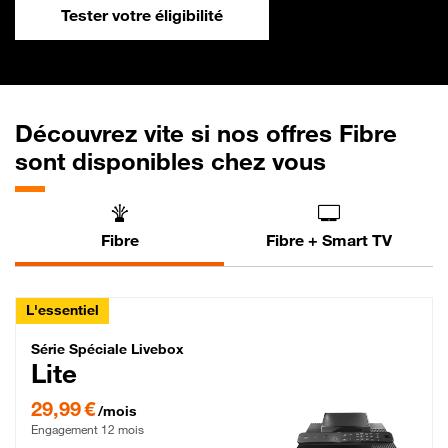
Tester votre éligibilité
Découvrez vite si nos offres Fibre
sont disponibles chez vous
Fibre
Fibre + Smart TV
L'essentiel
Série Spéciale Livebox Lite Fibre
Série Spéciale Livebox
Lite
29,99 € par mois , Engagement 12 mois
29,99 €
/mois
Engagement 12 mois