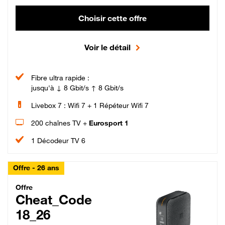
Choisir cette offre
Voir le détail
Fibre ultra rapide :
jusqu'à ↓ 8 Gbit/s ↑ 8 Gbit/s
Livebox 7 : Wifi 7 + 1 Répéteur Wifi 7
200 chaînes TV +
Eurosport 1
1 Décodeur TV 6
Offre - 26 ans
Cheat_Code Fibre_18_26
Offre
Cheat_Code
18_26