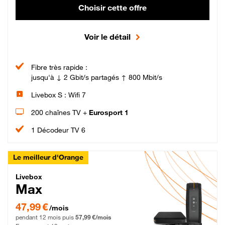
Choisir cette offre
Voir le détail
Fibre très rapide :
jusqu'à ↓ 2 Gbit/s partagés ↑ 800 Mbit/s
Livebox S : Wifi 7
200 chaînes TV +
Eurosport 1
1 Décodeur TV 6
Le meilleur d'Orange
Livebox Max Fibre
Livebox
Max
47,99 € par mois pendant 12 mois puis 57,99 € par mois, Engagement 12 moi
47,99 €
/mois
pendant 12 mois puis
57,99 €/mois