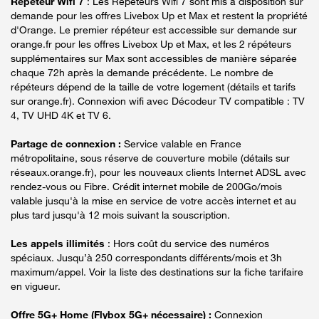
Répéteur Wifi 7
: Les Répéteurs Wifi 7 sont mis à disposition sur
demande pour les offres Livebox Up et Max et restent la propriété
d'Orange. Le premier répéteur est accessible sur demande sur
orange.fr pour les offres Livebox Up et Max, et les 2 répéteurs
supplémentaires sur Max sont accessibles de manière séparée
chaque 72h après la demande précédente. Le nombre de
répéteurs dépend de la taille de votre logement (détails et tarifs
sur orange.fr). Connexion wifi avec Décodeur TV compatible : TV
4, TV UHD 4K et TV 6.
Partage de connexion :
Service valable en France
métropolitaine, sous réserve de couverture mobile (détails sur
réseaux.orange.fr), pour les nouveaux clients Internet ADSL avec
rendez-vous ou Fibre. Crédit internet mobile de 200Go/mois
valable jusqu'à la mise en service de votre accès internet et au
plus tard jusqu'à 12 mois suivant la souscription.
Les appels illimités
: Hors coût du service des numéros
spéciaux. Jusqu’à 250 correspondants différents/mois et 3h
maximum/appel. Voir la liste des destinations sur la fiche tarifaire
en vigueur.
Offre 5G+ Home (Flybox 5G+ nécessaire) :
Connexion