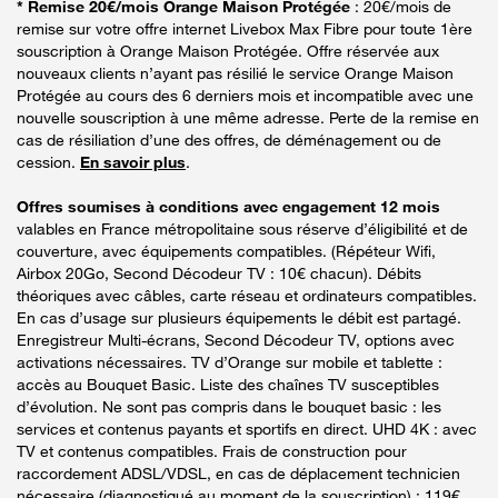
* Remise 20€/mois Orange Maison Protégée
: 20€/mois de
remise sur votre offre internet Livebox Max Fibre pour toute 1ère
souscription à Orange Maison Protégée. Offre réservée aux
nouveaux clients n’ayant pas résilié le service Orange Maison
Protégée au cours des 6 derniers mois et incompatible avec une
nouvelle souscription à une même adresse. Perte de la remise en
cas de résiliation d’une des offres, de déménagement ou de
cession.
En savoir plus
.
Offres soumises à conditions avec engagement 12 mois
valables en France métropolitaine sous réserve d’éligibilité et de
couverture, avec équipements compatibles. (Répéteur Wifi,
Airbox 20Go, Second Décodeur TV : 10€ chacun). Débits
théoriques avec câbles, carte réseau et ordinateurs compatibles.
En cas d’usage sur plusieurs équipements le débit est partagé.
Enregistreur Multi-écrans, Second Décodeur TV, options avec
activations nécessaires. TV d’Orange sur mobile et tablette :
accès au Bouquet Basic. Liste des chaînes TV susceptibles
d’évolution. Ne sont pas compris dans le bouquet basic : les
services et contenus payants et sportifs en direct. UHD 4K : avec
TV et contenus compatibles. Frais de construction pour
raccordement ADSL/VDSL, en cas de déplacement technicien
nécessaire (diagnostiqué au moment de la souscription) : 119€.