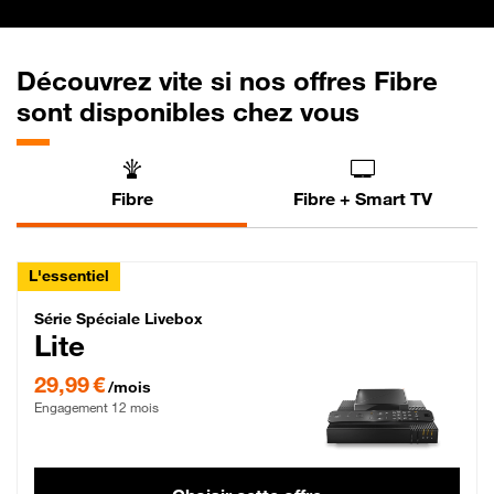
Découvrez vite si nos offres Fibre
sont disponibles chez vous
Fibre
Fibre + Smart TV
L'essentiel
Série Spéciale Livebox Lite Fibre
Série Spéciale Livebox
Lite
29,99 € par mois , Engagement 12 mois
29,99 €
/mois
Engagement 12 mois