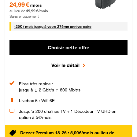
24,99 € par mois pendant 0 mois puis 49,99 € par mois, Sans engagement
24,99 €
/mois
au lieu de
49,99 €/mois
Sans engagement
25 € par mois
-
25€ / mois
jusqu'à votre 27ème anniversaire
Choisir cette offre
Voir le détail
Fibre très rapide :
jusqu'à ↓ 2 Gbit/s ↑ 800 Mbit/s
Livebox 6 : Wifi 6E
Jusqu’à 200 chaînes TV + 1 Décodeur TV UHD en
option à 5€/mois
Deezer Premium 18-26 : 5,99€/mois au lieu de