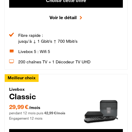
Choisir cette offre
Voir le détail
Fibre rapide :
jusqu'à ↓ 1 Gbit/s ↑ 700 Mbit/s
Livebox 5 : Wifi 5
200 chaînes TV + 1 Décodeur TV UHD
Meilleur choix
Livebox Classic Fibre
Livebox
Classic
29,99 € par mois pendant 12 mois puis 42,99 € par mois, Engagement 12 moi
29,99 €
/mois
pendant 12 mois puis
42,99 €/mois
Engagement 12 mois