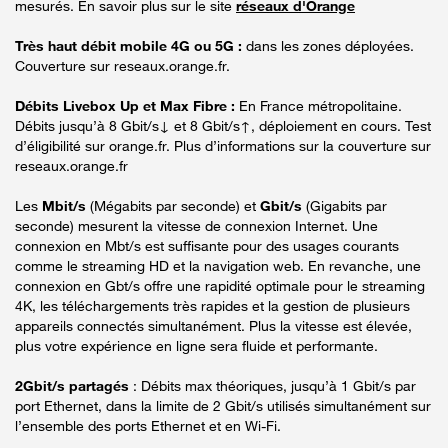
mesurés. En savoir plus sur le site
réseaux d'Orange
Très haut débit mobile 4G ou 5G :
dans les zones déployées.
Couverture sur reseaux.orange.fr.
Débits Livebox Up et Max Fibre :
En France métropolitaine.
Débits jusqu’à 8 Gbit/s↓ et 8 Gbit/s↑, déploiement en cours. Test
d’éligibilité sur orange.fr. Plus d’informations sur la couverture sur
reseaux.orange.fr
Les
Mbit/s
(Mégabits par seconde) et
Gbit/s
(Gigabits par
seconde) mesurent la vitesse de connexion Internet. Une
connexion en Mbt/s est suffisante pour des usages courants
comme le streaming HD et la navigation web. En revanche, une
connexion en Gbt/s offre une rapidité optimale pour le streaming
4K, les téléchargements très rapides et la gestion de plusieurs
appareils connectés simultanément. Plus la vitesse est élevée,
plus votre expérience en ligne sera fluide et performante.
2Gbit/s partagés
: Débits max théoriques, jusqu’à 1 Gbit/s par
port Ethernet, dans la limite de 2 Gbit/s utilisés simultanément sur
l’ensemble des ports Ethernet et en Wi-Fi.