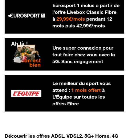
Eurosport 1 inclus à partir de
l’offre Livebox Classic Fibre
29,99 € par mois
à
29,99€/mois
pendant 12
42,99 € par m
mois puis
42,99€/mois
Une super connexion pour
tout faire chez vous avec la
5G. Sans engagement
Le meilleur du sport vous
attend :
1 mois offert
à
L’Équipe sur toutes les
offres Fibre
Découvrir les offres ADSL, VDSL2, 5G+ Home, 4G