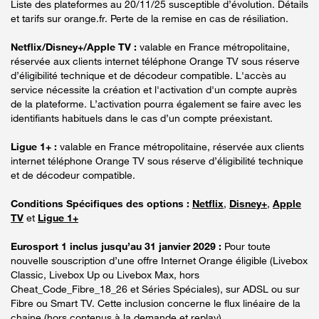
Liste des plateformes au 20/11/25 susceptible d’évolution. Détails
et tarifs sur orange.fr. Perte de la remise en cas de résiliation.
Netflix/Disney+/Apple TV :
valable en France métropolitaine,
réservée aux clients internet téléphone Orange TV sous réserve
d’éligibilité technique et de décodeur compatible. L'accès au
service nécessite la création et l'activation d'un compte auprès
de la plateforme. L’activation pourra également se faire avec les
identifiants habituels dans le cas d’un compte préexistant.
Ligue 1+ :
valable en France métropolitaine, réservée aux clients
internet téléphone Orange TV sous réserve d’éligibilité technique
et de décodeur compatible.
Conditions Spécifiques des options :
Netflix
,
Disney+
,
Apple
TV
et
Ligue 1+
Eurosport 1 inclus jusqu’au 31 janvier 2029 :
Pour toute
nouvelle souscription d’une offre Internet Orange éligible (Livebox
Classic, Livebox Up ou Livebox Max, hors
Cheat_Code_Fibre_18_26 et Séries Spéciales), sur ADSL ou sur
Fibre ou Smart TV. Cette inclusion concerne le flux linéaire de la
chaine (hors contenus à la demande et replay).