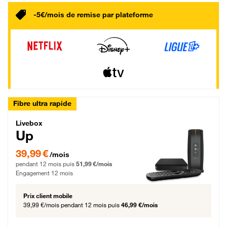
-5€/mois de remise par plateforme
Fibre ultra rapide
Livebox Up Fibre
Livebox
Up
39,99 € par mois pendant 12 mois puis 51,99 € par mois, Engagement 12 moi
39,99 €
/mois
pendant 12 mois puis
51,99 €/mois
Engagement 12 mois
Prix client mobile
39,99 €/mois
pendant 12 mois puis
46,99 €/mois