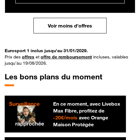
Voir moins d'offres
Eurosport 1 inclus jusqu'au 31/01/2029.
Prix des
offres
et
offre de remboursement
incluses, valables
jusqu’au 19/08/2026.
Les bons plans du moment
En ce moment, avec Livebox
Max Fibre, profitez de
20 € par mois
-
20€/mois
avec Orange
Maison Protégée