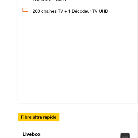
200 chaînes TV + 1 Décodeur TV UHD
Fibre ultra rapide
Livebox Up Fibre
Livebox