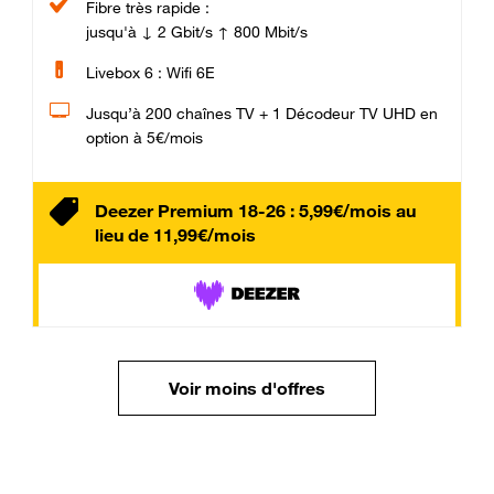
Fibre très rapide :
jusqu'à ↓ 2 Gbit/s ↑ 800 Mbit/s
Livebox 6 : Wifi 6E
Jusqu’à 200 chaînes TV + 1 Décodeur TV UHD en
option à 5€/mois
Deezer Premium 18-26 : 5,99€/mois au
lieu de 11,99€/mois
Voir moins d'offres