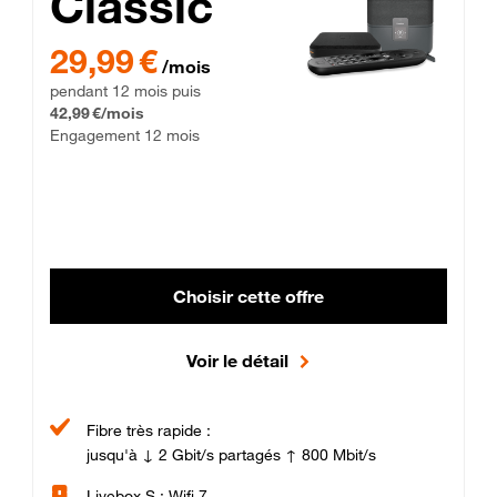
Classic
29,99 € par mois pendant 12 mois puis 42,99 € par mois, Enga
29,99 €
/mois
pendant 12 mois puis
42,99 €/mois
Engagement 12 mois
Choisir cette offre
Voir le détail
Fibre très rapide :
jusqu'à ↓ 2 Gbit/s partagés ↑ 800 Mbit/s
Livebox S : Wifi 7