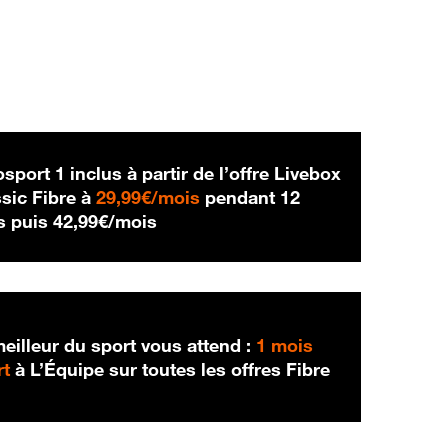
sport 1 inclus à partir de l’offre Livebox
29,99 € par mois
sic Fibre à
29,99€/mois
pendant 12
42,99 € par mois
s puis
42,99€/mois
eilleur du sport vous attend :
1 mois
rt
à L’Équipe sur toutes les offres Fibre