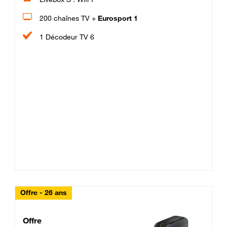
200 chaînes TV +
Eurosport 1
1 Décodeur TV 6
Offre - 26 ans
Cheat_Code Fibre_18_26
Offre