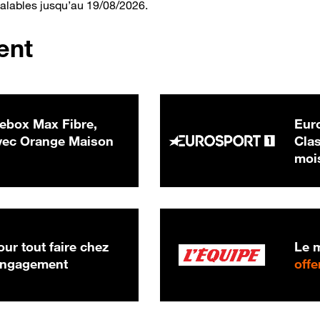
valables jusqu’au 19/08/2026.
ent
ebox Max Fibre,
Euro
 € par mois
ec Orange Maison
Clas
moi
ur tout faire chez
Le m
 engagement
offe