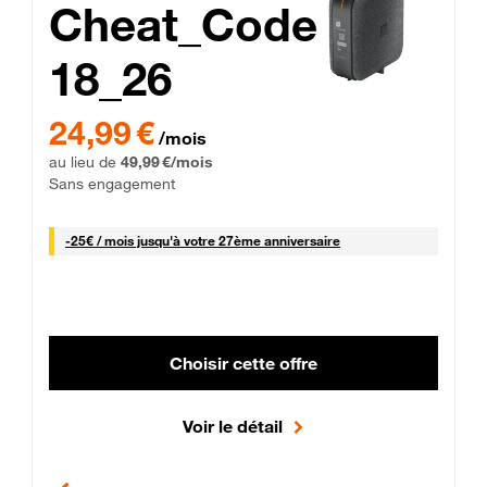
Cheat_Code
18_26
 Engagement 12 mois
24,99 € par mois pendant 0 mois puis 49,99 € par mois, Sans 
24,99 €
/mois
au lieu de
49,99 €/mois
Sans engagement
25 € par mois
-
25€ / mois
jusqu'à votre 27ème anniversaire
Choisir cette offre
Voir le détail