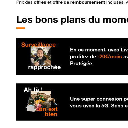
Prix des
offres
et
offre de remboursement
incluses, 
Les bons plans du mom
En ce moment, avec Liv
20
profitez de
-
20€/mois
av
Protégée
Une super connexion po
vous avec la 5G. Sans