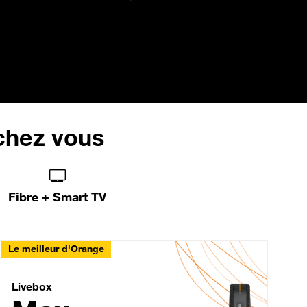
 chez vous
Fibre + Smart TV
Le meilleur d'Orange
Livebox Max Fibre
Livebox