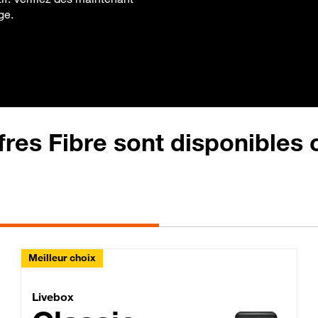
ge.
fres Fibre sont disponibles
Meilleur choix
Lite Fibre
Livebox Classic Fibre
Livebox