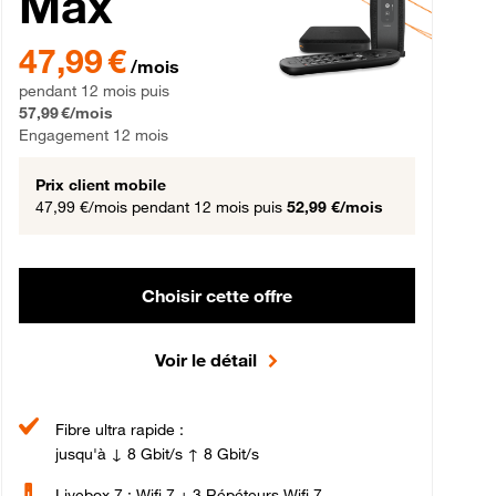
Max
gement 12 mois
47,99 € par mois pendant 12 mois puis 57,99 € par mois, Engageme
47,99 €
/mois
pendant 12 mois puis
57,99 €/mois
Engagement 12 mois
Prix client mobile
47,99 €/mois
pendant 12 mois puis
52,99 €/mois
Choisir cette offre
Voir le détail
Fibre ultra rapide :
jusqu'à ↓ 8 Gbit/s ↑ 8 Gbit/s
Livebox 7 : Wifi 7 + 3 Répéteurs Wifi 7