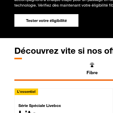
technologie. Vérifiez dès maintenant votre éligibilité fib
Tester votre éligibilité
Découvrez vite si nos of
Fibre
L'essentiel
Série Spéciale Livebox 
Série Spéciale Livebox