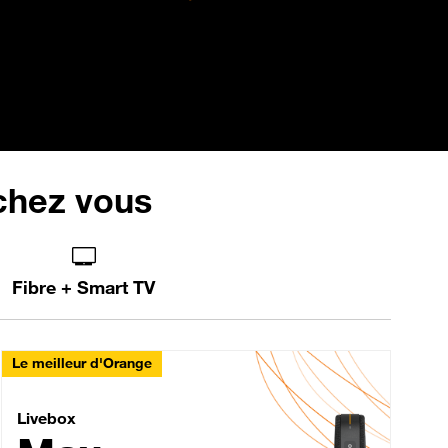
 chez vous
Fibre + Smart TV
Le meilleur d'Orange
Livebox Max Fibre
Livebox