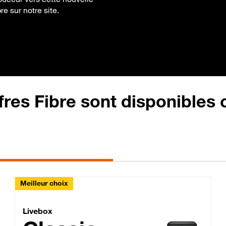
re sur notre site.
fres Fibre sont disponibles
Meilleur choix
Lite Fibre
Livebox Classic Fibre
Livebox