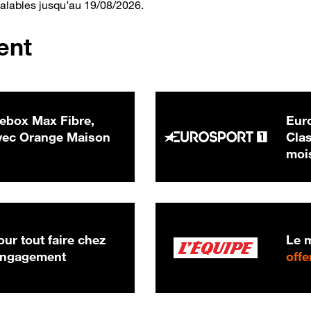
valables jusqu’au 19/08/2026.
ent
ebox Max Fibre,
Euro
 € par mois
ec Orange Maison
Clas
moi
ur tout faire chez
Le m
 engagement
offe