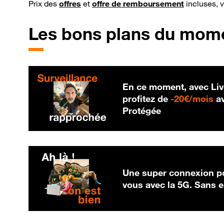
Prix des
offres
et
offre de remboursement
incluses, 
Les bons plans du mom
En ce moment, avec Liv
20
profitez de
-
20€/mois
av
Protégée
Une super connexion po
vous avec la 5G. Sans