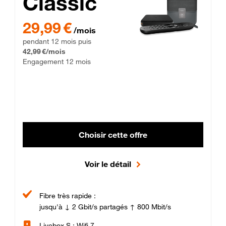
Classic
29,99 € par mois pendant 12 mois puis 42,99 € par mois, Enga
29,99 €
/mois
pendant 12 mois puis
42,99 €/mois
Engagement 12 mois
Choisir cette offre
Voir le détail
Fibre très rapide :
jusqu'à ↓ 2 Gbit/s partagés ↑ 800 Mbit/s
Livebox S : Wifi 7