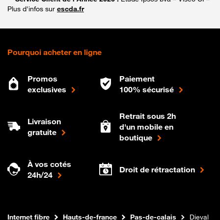
Plus d'infos sur
escda.fr
Pourquoi acheter en ligne
Promos
Paiement
exclusives
100% sécurisé
Retrait sous 2h
Livraison
d'un mobile en
gratuite
boutique
À vos cotés
Droit de rétractation
24h/24
Boutique Orange
Internet fibre
Hauts-de-france
Pas-de-calais
Dieval