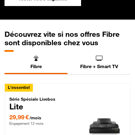
Découvrez vite si nos offres Fibre
sont disponibles chez vous
Fibre
Fibre + Smart TV
L'essentiel
Série Spéciale Livebox Lite Fibre
Série Spéciale Livebox
Lite
29,99 € par mois , Engagement 12 mois
29,99 €
/mois
Engagement 12 mois