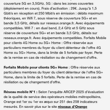
couverture 5G en 3,5GHz. 5G : dans les zones couvertes
(déploiement en cours). Frais d’activation : 29€. Jusqu’à 1,5
Gbit/s en réception et 250 Mbit/s en émission : débits maximum
théoriques, en Wifi 7, sous réserve de couverture 5G+ et en
bande 3,5 GHz, détails sur reseaux.orange.fr. Avec équipements
compatibles. Wifi 7 : en dual band, 2,4 GHz et 5 GHz sous
réserve de couverture 5G+ et en bande 3,5 GHz, détails sur
reseaux.orange.fr. Avec équipements compatibles. Forfaits Mobile
pour clients 4G Home ou 5G+ Home : Offre réservée aux
particuliers membres du foyer du client détenteur de l'offre 4G
Home ou 5G+ Home, dans la limite de 5 forfaits par foyer. Perte
de la remise en cas de résiliation ou de changement d’offre.
Forfaits Mobile pour clients 5G+ Home
: Offre réservée aux
particuliers membres du foyer du client détenteur de l'offre 5G+
Home, dans la limite de 5 forfaits. Perte de la remise en cas de
résiliation ou de changement d’offre.
Réseau mobile N°1 :
Selon l’enquête ARCEP 2025 d’évaluation
de la qualité de service des opérateurs mobiles métropolitains,
Orange est 1er ou 1er ex æquo sur 251 des 258 indicateurs
mesurés. En savoir plus sur le site
réseaux d'Orange