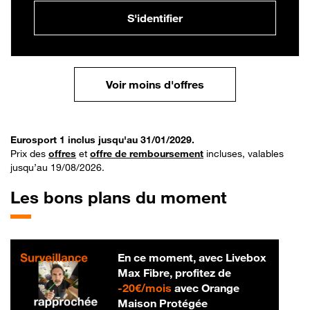
S'identifier
Voir moins d'offres
Eurosport 1 inclus jusqu'au 31/01/2029.
Prix des
offres
et
offre de remboursement
incluses, valables
jusqu’au 19/08/2026.
Les bons plans du moment
En ce moment, avec Livebox
Max Fibre, profitez de
20 € par mois
-
20€/mois
avec Orange
Maison Protégée