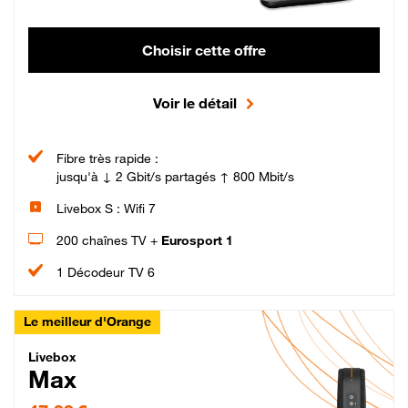
Choisir cette offre
Voir le détail
Fibre très rapide :
jusqu'à ↓ 2 Gbit/s partagés ↑ 800 Mbit/s
Livebox S : Wifi 7
200 chaînes TV +
Eurosport 1
1 Décodeur TV 6
Le meilleur d'Orange
Livebox Max Fibre
Livebox
Max
47,99 € par mois pendant 12 mois puis 57,99 € par mois, Engagement 12 moi