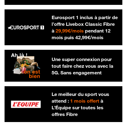
Eurosport 1 inclus à partir de
l’offre Livebox Classic Fibre
29,99 € par mois
à
29,99€/mois
pendant 12
42,99 € par m
mois puis
42,99€/mois
Une super connexion pour
tout faire chez vous avec la
5G. Sans engagement
Le meilleur du sport vous
attend :
1 mois offert
à
L’Équipe sur toutes les
offres Fibre