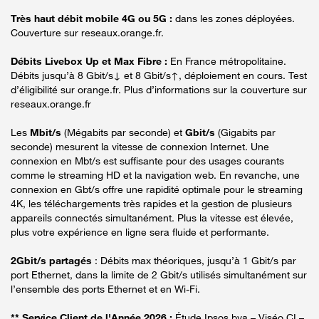
Très haut débit mobile 4G ou 5G :
dans les zones déployées.
Couverture sur reseaux.orange.fr.
Débits Livebox Up et Max Fibre :
En France métropolitaine.
Débits jusqu’à 8 Gbit/s↓ et 8 Gbit/s↑, déploiement en cours. Test
d’éligibilité sur orange.fr. Plus d’informations sur la couverture sur
reseaux.orange.fr
Les
Mbit/s
(Mégabits par seconde) et
Gbit/s
(Gigabits par
seconde) mesurent la vitesse de connexion Internet. Une
connexion en Mbt/s est suffisante pour des usages courants
comme le streaming HD et la navigation web. En revanche, une
connexion en Gbt/s offre une rapidité optimale pour le streaming
4K, les téléchargements très rapides et la gestion de plusieurs
appareils connectés simultanément. Plus la vitesse est élevée,
plus votre expérience en ligne sera fluide et performante.
2Gbit/s partagés
: Débits max théoriques, jusqu’à 1 Gbit/s par
port Ethernet, dans la limite de 2 Gbit/s utilisés simultanément sur
l’ensemble des ports Ethernet et en Wi-Fi.
** Service Client de l'Année 2026 :
Étude Ipsos bva – Viséo CI –