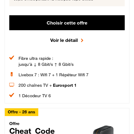
Choisir cette offre
Voir le détail
Fibre ultra rapide :
jusqu'à ↓ 8 Gbit/s ↑ 8 Gbit/s
Livebox 7 : Wifi 7 + 1 Répéteur Wifi 7
200 chaînes TV +
Eurosport 1
1 Décodeur TV 6
Offre - 26 ans
Cheat_Code Fibre_18_26
Offre
Cheat_Code