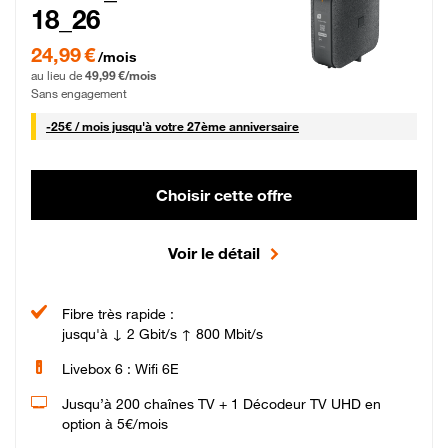
18_26
24,99 € par mois pendant 0 mois puis 49,99 € par mois, Sans engagement
24,99 €
/mois
au lieu de
49,99 €/mois
Sans engagement
25 € par mois
-
25€ / mois
jusqu'à votre 27ème anniversaire
Choisir cette offre
Voir le détail
Fibre très rapide :
jusqu'à ↓ 2 Gbit/s ↑ 800 Mbit/s
Livebox 6 : Wifi 6E
Jusqu’à 200 chaînes TV + 1 Décodeur TV UHD en
option à 5€/mois