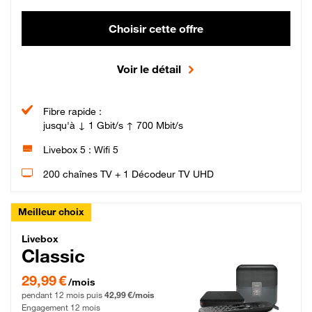
Choisir cette offre
Voir le détail
Fibre rapide :
jusqu'à ↓ 1 Gbit/s ↑ 700 Mbit/s
Livebox 5 : Wifi 5
200 chaînes TV + 1 Décodeur TV UHD
Meilleur choix
Livebox Classic Fibre
Livebox
Classic
29,99 € par mois pendant 12 mois puis 42,99 € par mois, Engagement 12 moi
29,99 €
/mois
pendant 12 mois puis
42,99 €/mois
Engagement 12 mois