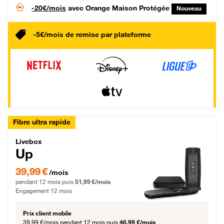
-20€/mois
avec Orange Maison Protégée
Nouveau
-5€/mois de remise par plateforme
Fibre ultra rapide
Livebox Up Fibre
Livebox
Up
39,99 € par mois pendant 12 mois puis 51,99 € par mois, Engagement 12 moi
39,99 €
/mois
pendant 12 mois puis
51,99 €/mois
Engagement 12 mois
Prix client mobile
39,99 €/mois
pendant 12 mois puis
46,99 €/mois