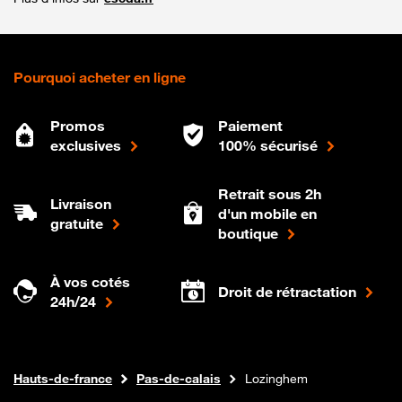
Pourquoi acheter en ligne
Promos
Paiement
exclusives
100% sécurisé
Retrait sous 2h
Livraison
d'un mobile en
gratuite
boutique
À vos cotés
Droit de rétractation
24h/24
Internet fibre
Boutique Orange
Hauts-de-france
Pas-de-calais
Lozinghem