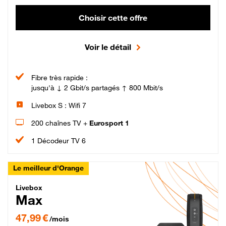
Choisir cette offre
Voir le détail
Fibre très rapide :
jusqu'à ↓ 2 Gbit/s partagés ↑ 800 Mbit/s
Livebox S : Wifi 7
200 chaînes TV +
Eurosport 1
1 Décodeur TV 6
Le meilleur d'Orange
Livebox Max Fibre
Livebox
Max
47,99 € par mois pendant 12 mois puis 57,99 € par mois, Engagement 12 moi
47,99 €
/mois