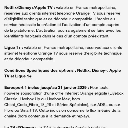
Netflix/Disney+/Apple TV :
valable en France métropolitaine,
réservée aux clients internet téléphone Orange TV sous réserve
d’éligibilité technique et de décodeur compatible. L'accès au
service nécessite la création et l'activation d'un compte auprès
de la plateforme. L’activation pourra également se faire avec les
identifiants habituels dans le cas d’un compte préexistant.
Ligue 1+ :
valable en France métropolitaine, réservée aux clients
internet téléphone Orange TV sous réserve d’éligibilité technique
et de décodeur compatible.
Conditions Spécifiques des options :
Netflix
,
Disney+
,
Apple
TV
et
Ligue 1+
Eurosport 1 inclus jusqu’au 31 janvier 2029 :
Pour toute
nouvelle souscription d’une offre Internet Orange éligible (Livebox
Classic, Livebox Up ou Livebox Max, hors
Cheat_Code_Fibre_18_26 et Séries Spéciales), sur ADSL ou sur
Fibre ou Smart TV. Cette inclusion concerne le flux linéaire de la
chaine (hors contenus à la demande et replay).
La TV d'Orange :
La TV à la demande Accès à certains