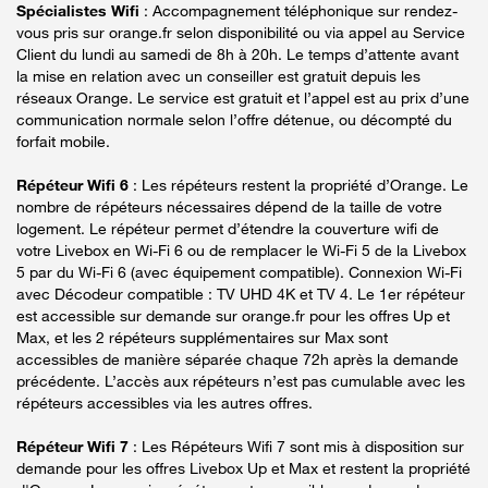
Spécialistes Wifi
: Accompagnement téléphonique sur rendez-
vous pris sur orange.fr selon disponibilité ou via appel au Service
Client du lundi au samedi de 8h à 20h. Le temps d’attente avant
la mise en relation avec un conseiller est gratuit depuis les
réseaux Orange. Le service est gratuit et l’appel est au prix d’une
communication normale selon l’offre détenue, ou décompté du
forfait mobile.
Répéteur Wifi 6
: Les répéteurs restent la propriété d’Orange. Le
nombre de répéteurs nécessaires dépend de la taille de votre
logement. Le répéteur permet d’étendre la couverture wifi de
votre Livebox en Wi-Fi 6 ou de remplacer le Wi-Fi 5 de la Livebox
5 par du Wi-Fi 6 (avec équipement compatible). Connexion Wi-Fi
avec Décodeur compatible : TV UHD 4K et TV 4. Le 1er répéteur
est accessible sur demande sur orange.fr pour les offres Up et
Max, et les 2 répéteurs supplémentaires sur Max sont
accessibles de manière séparée chaque 72h après la demande
précédente. L’accès aux répéteurs n’est pas cumulable avec les
répéteurs accessibles via les autres offres.
Répéteur Wifi 7
: Les Répéteurs Wifi 7 sont mis à disposition sur
demande pour les offres Livebox Up et Max et restent la propriété