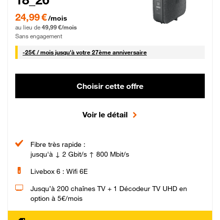
24,99 € par mois pendant 0 mois puis 49,99 € par mois, Sans engagement
24,99 €
/mois
au lieu de
49,99 €/mois
Sans engagement
25 € par mois
-
25€ / mois
jusqu'à votre 27ème anniversaire
Choisir cette offre
Voir le détail
Fibre très rapide :
jusqu'à ↓ 2 Gbit/s ↑ 800 Mbit/s
Livebox 6 : Wifi 6E
Jusqu’à 200 chaînes TV + 1 Décodeur TV UHD en
option à 5€/mois