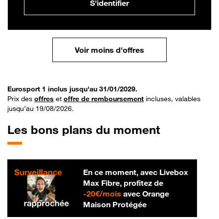
S'identifier
Voir moins d'offres
Eurosport 1 inclus jusqu'au 31/01/2029.
Prix des
offres
et
offre de remboursement
incluses, valables
jusqu’au 19/08/2026.
Les bons plans du moment
En ce moment, avec Livebox
Max Fibre, profitez de
20 € par mois
-
20€/mois
avec Orange
Maison Protégée