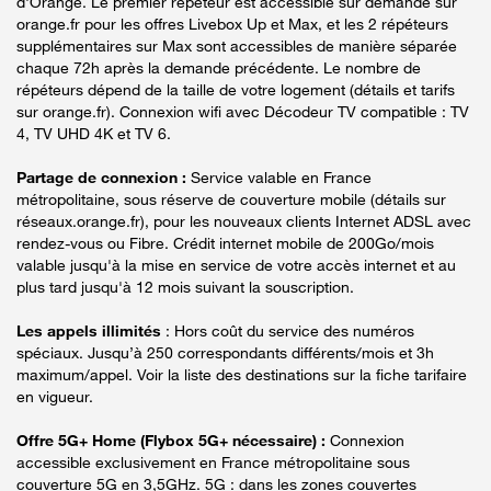
d'Orange. Le premier répéteur est accessible sur demande sur
orange.fr pour les offres Livebox Up et Max, et les 2 répéteurs
supplémentaires sur Max sont accessibles de manière séparée
chaque 72h après la demande précédente. Le nombre de
répéteurs dépend de la taille de votre logement (détails et tarifs
sur orange.fr). Connexion wifi avec Décodeur TV compatible : TV
4, TV UHD 4K et TV 6.
Partage de connexion :
Service valable en France
métropolitaine, sous réserve de couverture mobile (détails sur
réseaux.orange.fr), pour les nouveaux clients Internet ADSL avec
rendez-vous ou Fibre. Crédit internet mobile de 200Go/mois
valable jusqu'à la mise en service de votre accès internet et au
plus tard jusqu'à 12 mois suivant la souscription.
Les appels illimités
: Hors coût du service des numéros
spéciaux. Jusqu’à 250 correspondants différents/mois et 3h
maximum/appel. Voir la liste des destinations sur la fiche tarifaire
en vigueur.
Offre 5G+ Home (Flybox 5G+ nécessaire) :
Connexion
accessible exclusivement en France métropolitaine sous
couverture 5G en 3,5GHz. 5G : dans les zones couvertes