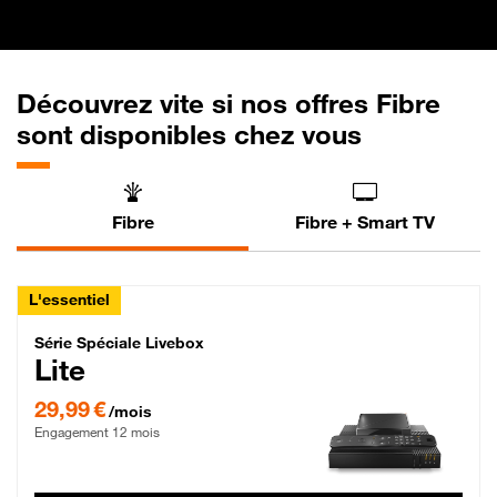
Découvrez vite si nos offres Fibre
sont disponibles chez vous
Fibre
Fibre + Smart TV
L'essentiel
Série Spéciale Livebox Lite Fibre
Série Spéciale Livebox
Lite
29,99 € par mois , Engagement 12 mois
29,99 €
/mois
Engagement 12 mois