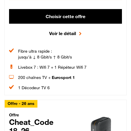
Choisir cette offre
Voir le détail
Fibre ultra rapide :
jusqu'à ↓ 8 Gbit/s ↑ 8 Gbit/s
Livebox 7 : Wifi 7 + 1 Répéteur Wifi 7
200 chaînes TV +
Eurosport 1
1 Décodeur TV 6
Offre - 26 ans
Cheat_Code Fibre_18_26
Offre
Cheat_Code
18_26