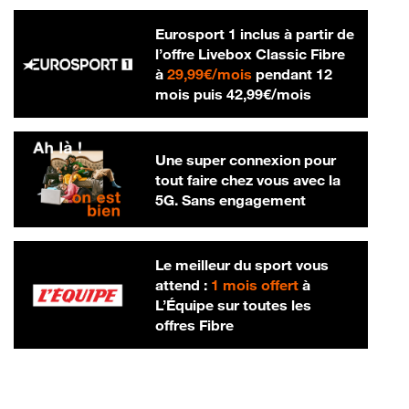
Eurosport 1 inclus à partir de
l’offre Livebox Classic Fibre
29,99 € par mois
à
29,99€/mois
pendant 12
42,99 € par m
mois puis
42,99€/mois
Une super connexion pour
tout faire chez vous avec la
5G. Sans engagement
Le meilleur du sport vous
attend :
1 mois offert
à
L’Équipe sur toutes les
offres Fibre