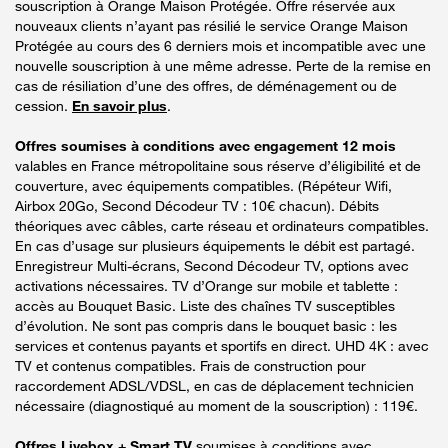
souscription à Orange Maison Protégée. Offre réservée aux
nouveaux clients n’ayant pas résilié le service Orange Maison
Protégée au cours des 6 derniers mois et incompatible avec une
nouvelle souscription à une même adresse. Perte de la remise en
cas de résiliation d’une des offres, de déménagement ou de
cession.
En savoir plus
.
Offres soumises à conditions avec engagement 12 mois
valables en France métropolitaine sous réserve d’éligibilité et de
couverture, avec équipements compatibles. (Répéteur Wifi,
Airbox 20Go, Second Décodeur TV : 10€ chacun). Débits
théoriques avec câbles, carte réseau et ordinateurs compatibles.
En cas d’usage sur plusieurs équipements le débit est partagé.
Enregistreur Multi-écrans, Second Décodeur TV, options avec
activations nécessaires. TV d’Orange sur mobile et tablette :
accès au Bouquet Basic. Liste des chaînes TV susceptibles
d’évolution. Ne sont pas compris dans le bouquet basic : les
services et contenus payants et sportifs en direct. UHD 4K : avec
TV et contenus compatibles. Frais de construction pour
raccordement ADSL/VDSL, en cas de déplacement technicien
nécessaire (diagnostiqué au moment de la souscription) : 119€.
Offres Livebox + Smart TV
soumises à conditions avec