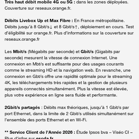
Très haut débit mobile 4G ou 5G :
dans les zones déployées.
Couverture sur reseaux.orange.fr.
Débits Livebox Up et Max Fibre :
En France métropolitaine.
Débits jusqu’à 8 Gbit/s↓ et 8 Gbit/s↑, déploiement en cours. Test
d’éligibilité sur orange.fr. Plus d’informations sur la couverture sur
reseaux.orange.fr
Les
Mbit/s
(Mégabits par seconde) et
Gbit/s
(Gigabits par
seconde) mesurent la vitesse de connexion Internet. Une
connexion en Mbt/s est suffisante pour des usages courants
comme le streaming HD et la navigation web. En revanche, une
connexion en Gbt/s offre une rapidité optimale pour le streaming
4K, les téléchargements très rapides et la gestion de plusieurs
appareils connectés simultanément. Plus la vitesse est élevée,
plus votre expérience en ligne sera fluide et performante.
2Gbit/s partagés
: Débits max théoriques, jusqu’à 1 Gbit/s par
port Ethernet, dans la limite de 2 Gbit/s utilisés simultanément sur
l’ensemble des ports Ethernet et en Wi-Fi.
** Service Client de l'Année 2026 :
Étude Ipsos bva – Viséo CI –
Plus d'infos sur
escda.fr