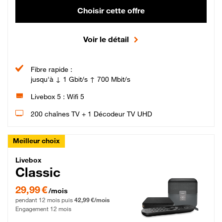
Choisir cette offre
Voir le détail
Fibre rapide :
jusqu'à ↓ 1 Gbit/s ↑ 700 Mbit/s
Livebox 5 : Wifi 5
200 chaînes TV + 1 Décodeur TV UHD
Meilleur choix
Livebox Classic Fibre
Livebox
Classic
29,99 € par mois pendant 12 mois puis 42,99 € par mois, Engagement 12 moi
29,99 €
/mois
pendant 12 mois puis
42,99 €/mois
Engagement 12 mois