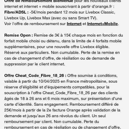
Offre de remboursement Bienvenue
pour les nouveaux clients
internet et internet + mobile souscrivant à partir d’orange.fr :
Fibre/ADSL :
-5€/mois pendant 12 mois sur Livebox Classic,
Livebox Up, Livebox Max (avec ou sans Smart TV).
Voir l'offre de remboursement sur
Internet
et
Internet+Mobile
.
Remise Open :
Remise de 3€ à 15€ chaque mois en fonction du
forfait mobile choisi ou détenu, dans la limite de 4 forfaits mobile
supplémentaires, pour une nouvelle offre Livebox éligible.
Réservé aux particuliers. Non cumulable. Perte de la remise en
cas de changement d'offre, de résiliation ou de demande de
suppression par le client internet.
Offre Cheat_Code_Fibre_18_26 :
Offre soumise à conditions,
valable à partir du 10/04/2025 en France métropolitaine, sous
réserve d’éligibilité et d’équipements compatibles, pour la
souscription à l’offre Cheat_Code_Fibre_18_26 par des clients
âgés de 18 à 26 ans et 6 mois maximum, sur présentation d’une
carte d’identité. Sans engagement. Remboursement différé de
25€/mois à partir de la 2e facture Orange après validation de la
demande et jusqu’aux 26 ans révolus du client. Un seul
remboursement par client. Non cumulable. Perte du
remboursement en cas de résiliation ou de changement d’offre.