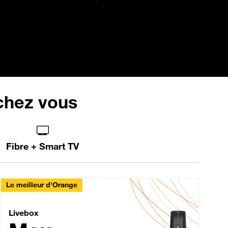
 chez vous
Fibre + Smart TV
Le meilleur d'Orange
Livebox Max Fibre
Livebox