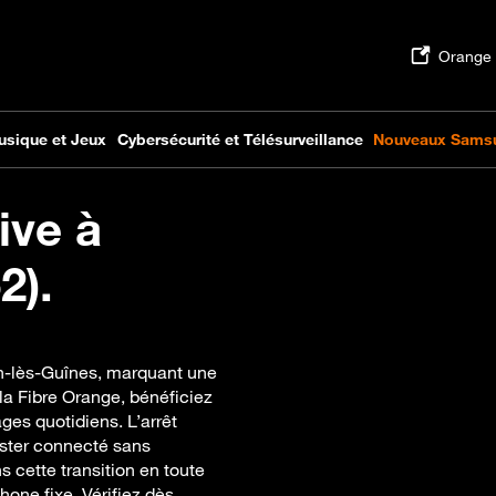
ive à
2).
en-lès-Guînes, marquant une
la Fibre Orange, bénéficiez
ges quotidiens. L’arrêt
ester connecté sans
 cette transition en toute
one fixe. Vérifiez dès