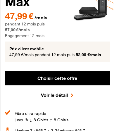
Max
gement 12 mois
47,99 € par mois pendant 12 mois puis 57,99 € par mois, Engageme
47,99 €
/mois
pendant 12 mois puis
57,99 €/mois
Engagement 12 mois
Prix client mobile
47,99 €/mois
pendant 12 mois puis
52,99 €/mois
Choisir cette offre
Voir le détail
Fibre ultra rapide :
jusqu'à ↓ 8 Gbit/s ↑ 8 Gbit/s
Livebox 7 : Wifi 7 + 3 Répéteurs Wifi 7