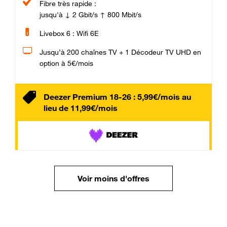
Fibre très rapide :
jusqu'à ↓ 2 Gbit/s ↑ 800 Mbit/s
Livebox 6 : Wifi 6E
Jusqu’à 200 chaînes TV + 1 Décodeur TV UHD en
option à 5€/mois
Deezer Premium 18-26 : 5,99€/mois au
lieu de 11,99€/mois
Voir moins d'offres