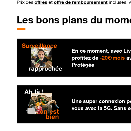
Prix des
offres
et
offre de remboursement
incluses, 
Les bons plans du mom
En ce moment, avec Liv
20
profitez de
-
20€/mois
av
Protégée
Une super connexion po
vous avec la 5G. Sans