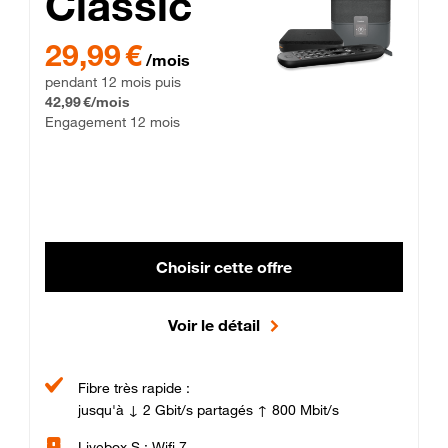
Classic
29,99 € par mois pendant 12 mois puis 42,99 € par mois, Enga
29,99 €
/mois
pendant 12 mois puis
42,99 €/mois
Engagement 12 mois
Choisir cette offre
Voir le détail
Fibre très rapide :
jusqu'à ↓ 2 Gbit/s partagés ↑ 800 Mbit/s
Livebox S : Wifi 7