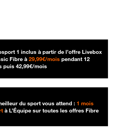
sport 1 inclus à partir de l’offre Livebox
29,99 € par mois
sic Fibre à
29,99€/mois
pendant 12
42,99 € par mois
s puis
42,99€/mois
eilleur du sport vous attend :
1 mois
rt
à L’Équipe sur toutes les offres Fibre