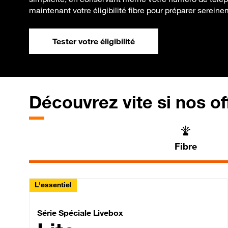
maintenant votre éligibilité fibre pour préparer serein
Tester votre éligibilité
Découvrez vite si nos of
Fibre
L'essentiel
Série Spéciale Livebox 
Série Spéciale Livebox