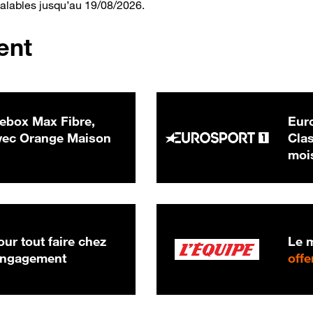
valables jusqu’au 19/08/2026.
ent
ebox Max Fibre,
Euro
 € par mois
ec Orange Maison
Clas
moi
ur tout faire chez
Le m
 engagement
offe