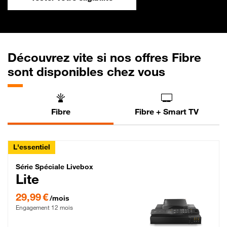
Découvrez vite si nos offres Fibre
sont disponibles chez vous
Fibre
Fibre + Smart TV
L'essentiel
Série Spéciale Livebox Lite Fibre
Série Spéciale Livebox
Lite
29,99 € par mois , Engagement 12 mois
29,99 €
/mois
Engagement 12 mois