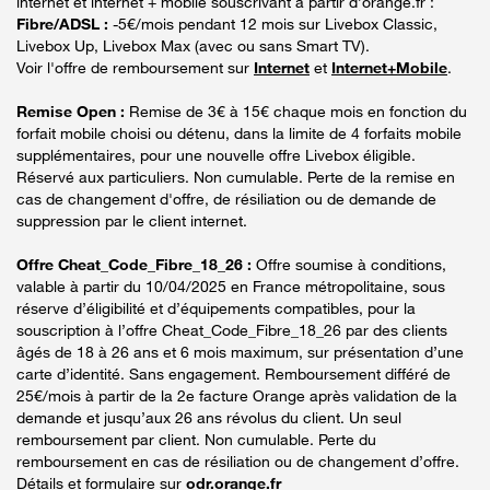
internet et internet + mobile souscrivant à partir d’orange.fr :
Fibre/ADSL :
-5€/mois pendant 12 mois sur Livebox Classic,
Livebox Up, Livebox Max (avec ou sans Smart TV).
Voir l'offre de remboursement sur
Internet
et
Internet+Mobile
.
Remise Open :
Remise de 3€ à 15€ chaque mois en fonction du
forfait mobile choisi ou détenu, dans la limite de 4 forfaits mobile
supplémentaires, pour une nouvelle offre Livebox éligible.
Réservé aux particuliers. Non cumulable. Perte de la remise en
cas de changement d'offre, de résiliation ou de demande de
suppression par le client internet.
Offre Cheat_Code_Fibre_18_26 :
Offre soumise à conditions,
valable à partir du 10/04/2025 en France métropolitaine, sous
réserve d’éligibilité et d’équipements compatibles, pour la
souscription à l’offre Cheat_Code_Fibre_18_26 par des clients
âgés de 18 à 26 ans et 6 mois maximum, sur présentation d’une
carte d’identité. Sans engagement. Remboursement différé de
25€/mois à partir de la 2e facture Orange après validation de la
demande et jusqu’aux 26 ans révolus du client. Un seul
remboursement par client. Non cumulable. Perte du
remboursement en cas de résiliation ou de changement d’offre.
Détails et formulaire sur
odr.orange.fr