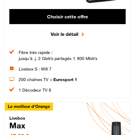
Choisir cette offre
Voir le détail
Fibre très rapide :
jusqu'à ↓ 2 Gbit/s partagés ↑ 800 Mbit/s
Livebox S : Wifi 7
200 chaînes TV +
Eurosport 1
1 Décodeur TV 6
Le meilleur d'Orange
Livebox Max Fibre
Livebox
Max
47,99 € par mois pendant 12 mois puis 57,99 € par mois, Engagement 12 moi