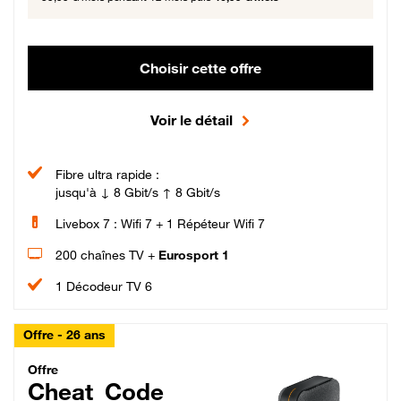
Choisir cette offre
Voir le détail
Fibre ultra rapide :
jusqu'à ↓ 8 Gbit/s ↑ 8 Gbit/s
Livebox 7 : Wifi 7 + 1 Répéteur Wifi 7
200 chaînes TV +
Eurosport 1
1 Décodeur TV 6
Offre - 26 ans
Cheat_Code Fibre_18_26
Offre
Cheat_Code