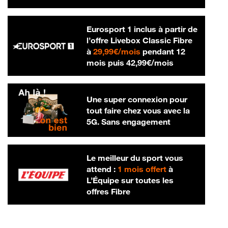
Eurosport 1 inclus à partir de
l’offre Livebox Classic Fibre
29,99 € par mois
à
29,99€/mois
pendant 12
42,99 € par m
mois puis
42,99€/mois
Une super connexion pour
tout faire chez vous avec la
5G. Sans engagement
Le meilleur du sport vous
attend :
1 mois offert
à
L’Équipe sur toutes les
offres Fibre