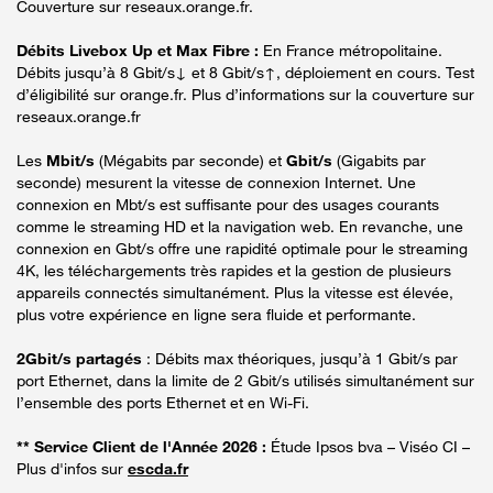
Couverture sur reseaux.orange.fr.
Débits Livebox Up et Max Fibre :
En France métropolitaine.
Débits jusqu’à 8 Gbit/s↓ et 8 Gbit/s↑, déploiement en cours. Test
d’éligibilité sur orange.fr. Plus d’informations sur la couverture sur
reseaux.orange.fr
Les
Mbit/s
(Mégabits par seconde) et
Gbit/s
(Gigabits par
seconde) mesurent la vitesse de connexion Internet. Une
connexion en Mbt/s est suffisante pour des usages courants
comme le streaming HD et la navigation web. En revanche, une
connexion en Gbt/s offre une rapidité optimale pour le streaming
4K, les téléchargements très rapides et la gestion de plusieurs
appareils connectés simultanément. Plus la vitesse est élevée,
plus votre expérience en ligne sera fluide et performante.
2Gbit/s partagés
: Débits max théoriques, jusqu’à 1 Gbit/s par
port Ethernet, dans la limite de 2 Gbit/s utilisés simultanément sur
l’ensemble des ports Ethernet et en Wi-Fi.
** Service Client de l'Année 2026 :
Étude Ipsos bva – Viséo CI –
Plus d'infos sur
escda.fr