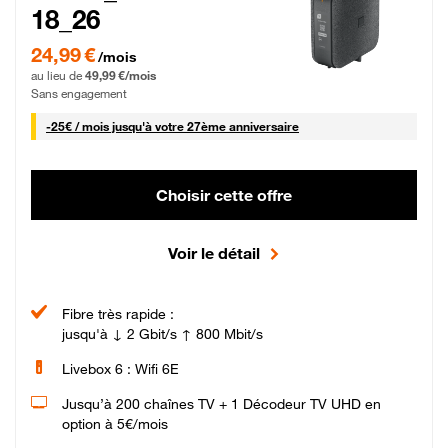
18_26
24,99 € par mois pendant 0 mois puis 49,99 € par mois, Sans engagement
24,99 €
/mois
au lieu de
49,99 €/mois
Sans engagement
25 € par mois
-
25€ / mois
jusqu'à votre 27ème anniversaire
Choisir cette offre
Voir le détail
Fibre très rapide :
jusqu'à ↓ 2 Gbit/s ↑ 800 Mbit/s
Livebox 6 : Wifi 6E
Jusqu’à 200 chaînes TV + 1 Décodeur TV UHD en
option à 5€/mois