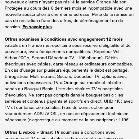
nouveaux clients n’ayant pas résilié le service Orange Maison
Protégée au cours des 6 derniers mois et incompatible avec une
nouvelle souscription à une même adresse. Perte de la remise en
cas de résiliation d’une des offres, de déménagement ou de
cession.
En savoir plus
.
Offres soumises à conditions avec engagement 12 mois
valables en France métropolitaine sous réserve d’éligibilité et de
couverture, avec équipements compatibles. (Répéteur Wifi,
Airbox 20Go, Second Décodeur TV : 10€ chacun). Débits
théoriques avec câbles, carte réseau et ordinateurs compatibles.
En cas d’usage sur plusieurs équipements le débit est partagé.
Enregistreur Multi-écrans, Second Décodeur TV, options avec
activations nécessaires. TV d’Orange sur mobile et tablette :
accès au Bouquet Basic. Liste des chaînes TV susceptibles
d’évolution. Ne sont pas compris dans le bouquet basic : les
services et contenus payants et sportifs en direct. UHD 4K : avec
TV et contenus compatibles. Frais de construction pour
raccordement ADSL/VDSL, en cas de déplacement technicien
nécessaire (diagnostiqué au moment de la souscription) : 119€.
Offres Livebox + Smart TV
soumises à conditions avec
engagement 24 mois valables en France métropolitaine sous