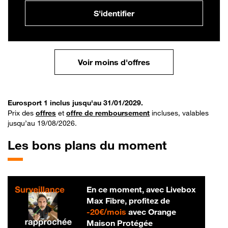
S'identifier
Voir moins d'offres
Eurosport 1 inclus jusqu'au 31/01/2029.
Prix des
offres
et
offre de remboursement
incluses, valables
jusqu’au 19/08/2026.
Les bons plans du moment
En ce moment, avec Livebox
Max Fibre, profitez de
20 € par mois
-
20€/mois
avec Orange
Maison Protégée