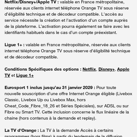
Netflix/Disney+/Apple TV :
valable en France métropolitaine,
réservée aux clients internet téléphone Orange TV sous réserve
d’éligibilité technique et de décodeur compatible. L'accès au
service nécessite la création et l'activation d'un compte auprès
de la plateforme. L’activation pourra également se faire avec les
identifiants habituels dans le cas d’un compte préexistant.
Ligue 1+ :
valable en France métropolitaine, réservée aux clients
internet téléphone Orange TV sous réserve d’éligibilité technique
et de décodeur compatible.
Conditions Spécifiques des options :
Netflix
,
Disney+
,
Apple
TV
et
Ligue 1+
Eurosport 1 inclus jusqu’au 31 janvier 2029 :
Pour toute
nouvelle souscription d’une offre Internet Orange éligible (Livebox
Classic, Livebox Up ou Livebox Max, hors
Cheat_Code_Fibre_18_26 et Séries Spéciales), sur ADSL ou sur
Fibre ou Smart TV. Cette inclusion concerne le flux linéaire de la
chaine (hors contenus à la demande et replay).
La TV d'Orange :
La TV à la demande Accès à certains
programmes (hors films) à partir du lendemain de la diffusion