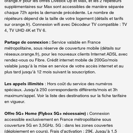
orange.fr pour les offres Livebox Up et Max, et les 2 répéteurs
supplémentaires sur Max sont accessibles de manière séparée
chaque 72h après la demande précédente. Le nombre de
répéteurs dépend de la taille de votre logement (détails et tarifs
sur orange.fr). Connexion wifi avec Décodeur TV compatible : TV
4, TV UHD 4K et TV 6.
Partage de connexion :
Service valable en France
métropolitaine, sous réserve de couverture mobile (détails sur
réseaux.orange.fr), pour les nouveaux clients Internet ADSL avec
rendez-vous ou Fibre. Crédit internet mobile de 200Go/mois
valable jusqu'à la mise en service de votre accès internet et au
plus tard jusqu'à 12 mois suivant la souscription.
Les appels illimités
: Hors coût du service des numéros
spéciaux. Jusqu’à 250 correspondants différents/mois et 3h
maximum/appel. Voir la liste des destinations sur la fiche tarifaire
en vigueur.
Offre 5G+ Home (Flybox 5G+ nécessaire) :
Connexion
accessible exclusivement en France métropolitaine sous
couverture 5G en 3,5GHz. 5G : dans les zones couvertes
(déploiement en cours). Frais d’activation : 29€. Jusqu’à 1,5