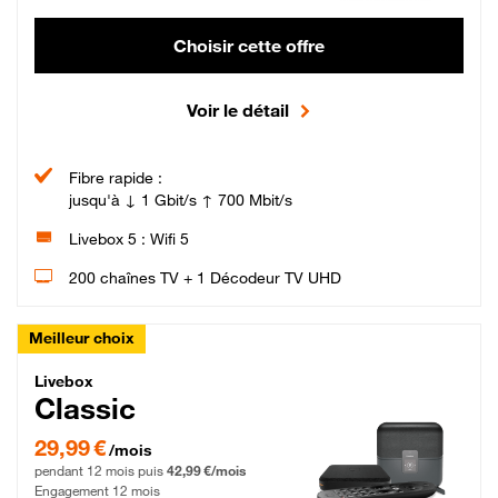
Choisir cette offre
Voir le détail
Fibre rapide :
jusqu'à ↓ 1 Gbit/s ↑ 700 Mbit/s
Livebox 5 : Wifi 5
200 chaînes TV + 1 Décodeur TV UHD
Meilleur choix
Livebox Classic Fibre
Livebox
Classic
29,99 € par mois pendant 12 mois puis 42,99 € par mois, Engagement 12 moi
29,99 €
/mois
pendant 12 mois puis
42,99 €/mois
Engagement 12 mois