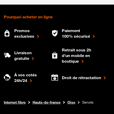
Pourquoi acheter en ligne
Promos
Paiement
exclusives
100% sécurisé
Retrait sous 2h
Livraison
d'un mobile en
gratuite
boutique
À vos cotés
Droit de rétractation
24h/24
Boutique Orange
Internet fibre
Hauts-de-france
Oise
Senots