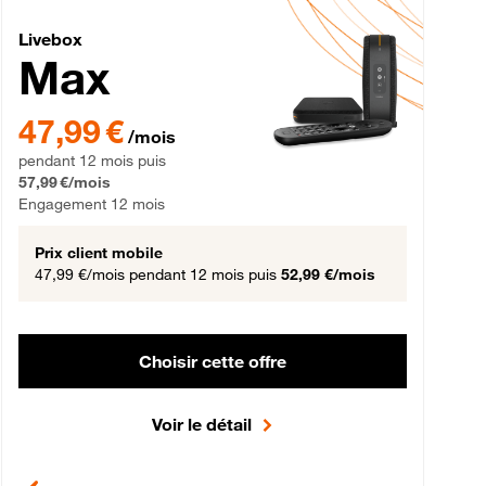
Livebox Max Fibre
Livebox
Max
gement 12 mois
47,99 € par mois pendant 12 mois puis 57,99 € par mois, Engageme
47,99 €
/mois
pendant 12 mois puis
57,99 €/mois
Engagement 12 mois
Prix client mobile
47,99 €/mois
pendant 12 mois puis
52,99 €/mois
Choisir cette offre
Voir le détail