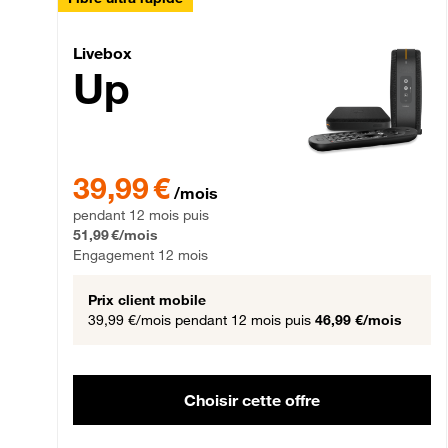
Livebox Up Fibre
Livebox
Up
39,99 € par mois pendant 12 mois puis 51,99 € par mois,
39,99 €
/mois
pendant 12 mois puis
51,99 €/mois
Engagement 12 mois
Prix client mobile
39,99 €/mois
pendant 12 mois puis
46,99 €/mois
Choisir cette offre