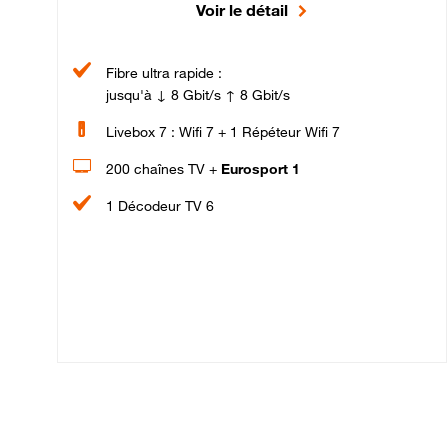
Voir le détail
Fibre ultra rapide :
jusqu'à ↓ 8 Gbit/s ↑ 8 Gbit/s
Livebox 7 : Wifi 7 + 1 Répéteur Wifi 7
200 chaînes TV +
Eurosport 1
1 Décodeur TV 6