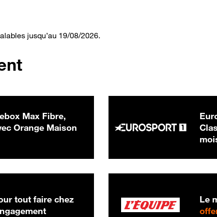
valables jusqu’au 19/08/2026.
ent
ebox Max Fibre,
Euro
 € par mois
ec Orange Maison
Clas
moi
ur tout faire chez
Le m
 engagement
offe