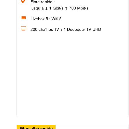
Fibre rapide :
jusqu'à ↓ 1 Gbit/s ↑ 700 Mbit/s
Livebox 5 : Wifi 5
200 chaînes TV + 1 Décodeur TV UHD
Fibre ultra rapide