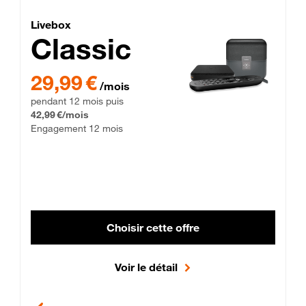
Lite Fibre
Livebox Classic Fibre
Livebox
Classic
29,99 € par mois pendant 12 mois puis 42,99 € par mois, Enga
29,99 €
/mois
pendant 12 mois puis
42,99 €/mois
Engagement 12 mois
Choisir cette offre
Voir le détail