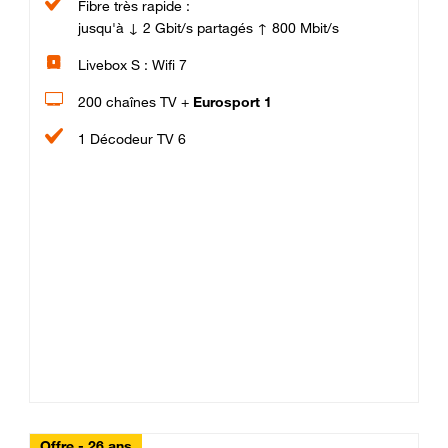
Fibre très rapide :
jusqu'à ↓ 2 Gbit/s partagés ↑ 800 Mbit/s
Livebox S : Wifi 7
200 chaînes TV +
Eurosport 1
1 Décodeur TV 6
Offre - 26 ans