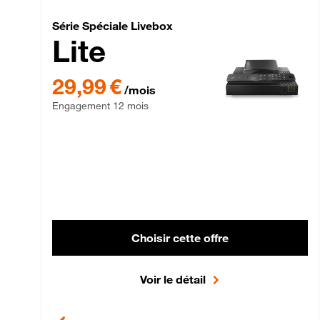
Série Spéciale Livebox 
Série Spéciale Livebox
Lite
29,99 € par mois , Engagement 12 mois
29,99 €
/mois
Engagement 12 mois
Choisir cette offre
Voir le détail