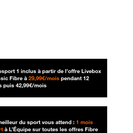
sport 1 inclus à partir de l’offre Livebox
29,99 € par mois
sic Fibre à
29,99€/mois
pendant 12
42,99 € par mois
s puis
42,99€/mois
eilleur du sport vous attend :
1 mois
rt
à L’Équipe sur toutes les offres Fibre