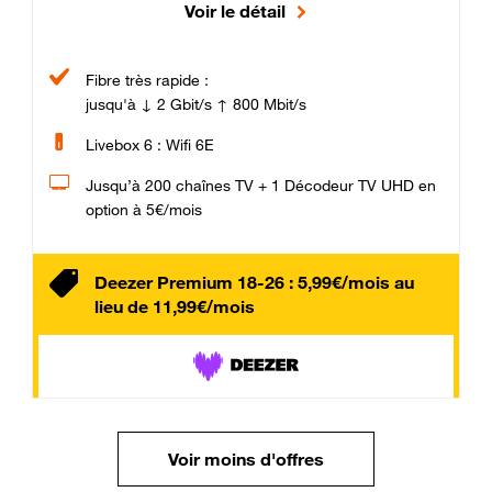
Voir le détail
Fibre très rapide :
jusqu'à ↓ 2 Gbit/s ↑ 800 Mbit/s
Livebox 6 : Wifi 6E
Jusqu’à 200 chaînes TV + 1 Décodeur TV UHD en
option à 5€/mois
Deezer Premium 18-26 : 5,99€/mois au
lieu de 11,99€/mois
Voir moins d'offres