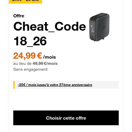
Cheat_Code Fibre_18_26
Offre
Cheat_Code
18_26
 Engagement 12 mois
24,99 € par mois pendant 0 mois puis 49,99 € par mois, Sans 
24,99 €
/mois
au lieu de
49,99 €/mois
Sans engagement
25 € par mois
-
25€ / mois
jusqu'à votre 27ème anniversaire
Choisir cette offre