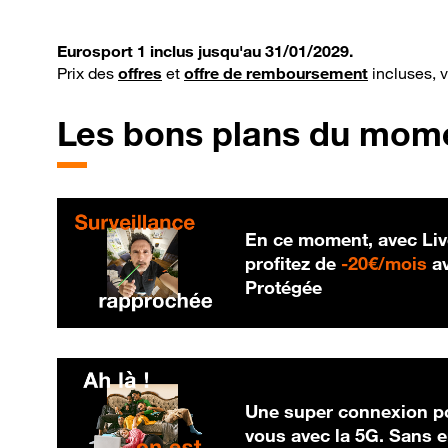
Eurosport 1 inclus jusqu'au 31/01/2029.
Prix des
offres
et
offre de remboursement
incluses, 
Les bons plans du mom
En ce moment, avec Liv
20
profitez de
-
20€/mois
av
Protégée
Une super connexion po
vous avec la 5G. Sans