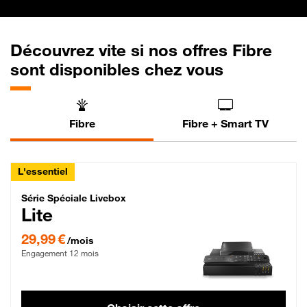
Découvrez vite si nos offres Fibre
sont disponibles chez vous
Fibre
Fibre + Smart TV
L'essentiel
Série Spéciale Livebox Lite Fibre
Série Spéciale Livebox
Lite
29,99 € par mois , Engagement 12 mois
29,99 €
/mois
Engagement 12 mois