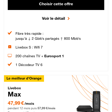
Choisir cette offre
Voir le détail
Fibre très rapide :
jusqu'à ↓ 2 Gbit/s partagés ↑ 800 Mbit/s
Livebox S : Wifi 7
200 chaînes TV +
Eurosport 1
1 Décodeur TV 6
Le meilleur d'Orange
Livebox Max Fibre
Livebox
Max
47,99 € par mois pendant 12 mois puis 57,99 € par mois, Engagement 12 moi
47,99 €
/mois
pendant 12 mois puis
57,99 €/mois