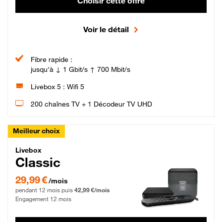
Choisir cette offre
Voir le détail
Fibre rapide :
jusqu'à ↓ 1 Gbit/s ↑ 700 Mbit/s
Livebox 5 : Wifi 5
200 chaînes TV + 1 Décodeur TV UHD
Meilleur choix
Livebox Classic Fibre
Livebox
Classic
29,99 € par mois pendant 12 mois puis 42,99 € par mois, Engagement 12 moi
29,99 €
/mois
pendant 12 mois puis
42,99 €/mois
Engagement 12 mois