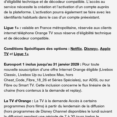
d’éligibilité technique et de décodeur compatible. L'accès au
service nécessite la création et l'activation d'un compte auprès
de la plateforme. L’activation pourra également se faire avec les
identifiants habituels dans le cas d’un compte préexistant.
Ligue 1+ :
valable en France métropolitaine, réservée aux clients
internet téléphone Orange TV sous réserve d’éligibilité technique
et de décodeur compatible.
Conditions Spécifiques des options :
Netflix
,
Disney+
,
Apple
TV
et
Ligue 1+
Eurosport 1 inclus jusqu’au 31 janvier 2029 :
Pour toute
nouvelle souscription d’une offre Internet Orange éligible (Livebox
Classic, Livebox Up ou Livebox Max, hors
Cheat_Code_Fibre_18_26 et Séries Spéciales), sur ADSL ou sur
Fibre ou Smart TV. Cette inclusion concerne le flux linéaire de la
chaine (hors contenus à la demande et replay).
La TV d'Orange :
La TV à la demande Accès à certains
programmes (hors films) à partir du lendemain de la diffusion
(hors programmes de Disney Channel disponibles le lundi suivant
la diffusion) pendant une période de 7 à 30 jours (selon le