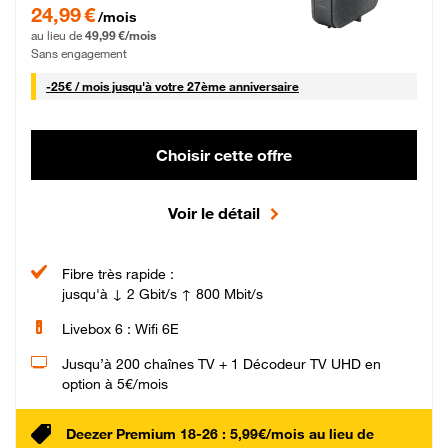
24,99 € par mois pendant 0 mois puis 49,99 € par mois, Sans engagement
24,99 €
/mois
au lieu de
49,99 €/mois
Sans engagement
25 € par mois
-
25€ / mois
jusqu'à votre 27ème anniversaire
Choisir cette offre
Voir le détail
Fibre très rapide :
jusqu'à ↓ 2 Gbit/s ↑ 800 Mbit/s
Livebox 6 : Wifi 6E
Jusqu’à 200 chaînes TV + 1 Décodeur TV UHD en
option à 5€/mois
Deezer Premium 18-26 : 5,99€/mois au lieu de