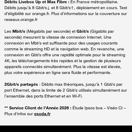
Débits Livebox Up et Max Fibre :
En France métropolitaine.
Débits jusqu’à 8 Gbit/s↓ et 8 Gbit/s↑, déploiement en cours. Test
d’éligibilité sur orange.fr. Plus d’informations sur la couverture sur
reseaux.orange.fr
Les
Mbit/s
(Mégabits par seconde) et
Gbit/s
(Gigabits par
seconde) mesurent la vitesse de connexion Internet. Une
connexion en Mbt/s est suffisante pour des usages courants
comme le streaming HD et la navigation web. En revanche, une
connexion en Gbt/s offre une rapidité optimale pour le streaming
4K, les téléchargements très rapides et la gestion de plusieurs
appareils connectés simultanément. Plus la vitesse est élevée,
plus votre expérience en ligne sera fluide et performante.
2Gbit/s partagés
: Débits max théoriques, jusqu’à 1 Gbit/s par
port Ethernet, dans la limite de 2 Gbit/s utilisés simultanément sur
l’ensemble des ports Ethernet et en Wi-Fi.
** Service Client de l'Année 2026 :
Étude Ipsos bva – Viséo CI –
Plus d'infos sur
escda.fr