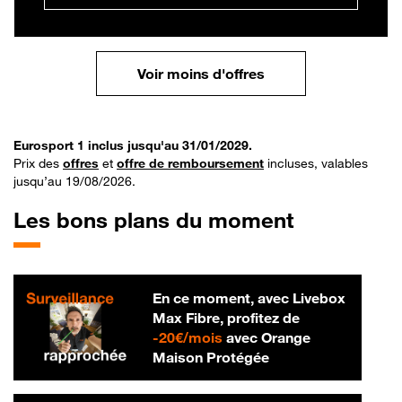
Voir moins d'offres
Eurosport 1 inclus jusqu'au 31/01/2029.
Prix des
offres
et
offre de remboursement
incluses, valables
jusqu’au 19/08/2026.
Les bons plans du moment
En ce moment, avec Livebox
Max Fibre, profitez de
20 € par mois
-
20€/mois
avec Orange
Maison Protégée