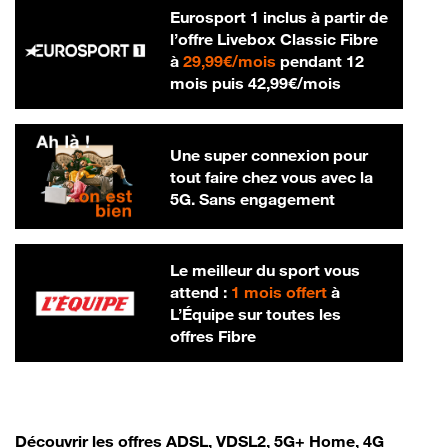
Eurosport 1 inclus à partir de
l’offre Livebox Classic Fibre
29,99 € par mois
à
29,99€/mois
pendant 12
42,99 € par m
mois puis
42,99€/mois
Une super connexion pour
tout faire chez vous avec la
5G. Sans engagement
Le meilleur du sport vous
attend :
1 mois offert
à
L’Équipe sur toutes les
offres Fibre
Découvrir les offres ADSL, VDSL2, 5G+ Home, 4G