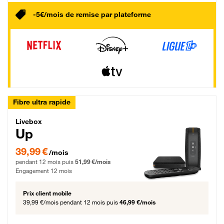
-5€/mois de remise par plateforme
Fibre ultra rapide
Livebox Up Fibre
Livebox
Up
39,99 € par mois pendant 12 mois puis 51,99 € par mois, Engagement 12 moi
39,99 €
/mois
pendant 12 mois puis
51,99 €/mois
Engagement 12 mois
Prix client mobile
39,99 €/mois
pendant 12 mois puis
46,99 €/mois