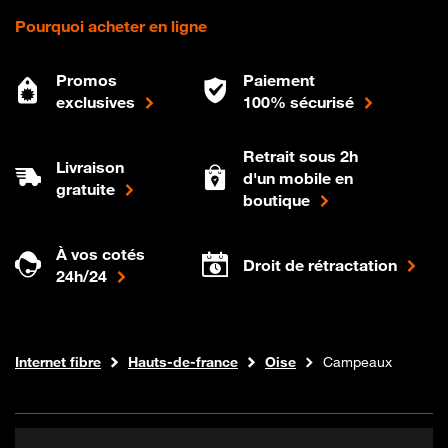
Pourquoi acheter en ligne
Promos
Paiement
exclusives
100% sécurisé
Retrait sous 2h
Livraison
d'un mobile en
gratuite
boutique
À vos cotés
Droit de rétractation
24h/24
Boutique Orange
Internet fibre
Hauts-de-france
Oise
Campeaux