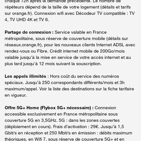
chaque 72h après la demande précédente. Le nombre de
répéteurs dépend de la taille de votre logement (détails et tarifs
sur orange.fr). Connexion wifi avec Décodeur TV compatible : TV
4, TV UHD 4K et TV 6.
Partage de connexion :
Service valable en France
métropolitaine, sous réserve de couverture mobile (détails sur
réseaux.orange.fr), pour les nouveaux clients Internet ADSL avec
rendez-vous ou Fibre. Crédit internet mobile de 200Go/mois
valable jusqu'à la mise en service de votre accès internet et au
plus tard jusqu'à 12 mois suivant la souscription.
Les appels illimités
: Hors coût du service des numéros
spéciaux. Jusqu’à 250 correspondants différents/mois et 3h
maximum/appel. Voir la liste des destinations sur la fiche tarifaire
en vigueur.
Offre 5G+ Home (Flybox 5G+ nécessaire) :
Connexion
accessible exclusivement en France métropolitaine sous
couverture 5G en 3,5GHz. 5G : dans les zones couvertes
(déploiement en cours). Frais d’activation : 29€. Jusqu’à 1,5
Gbit/s en réception et 250 Mbit/s en émission : débits maximum
théoriques, en Wifi 7, sous réserve de couverture 5G+ et en