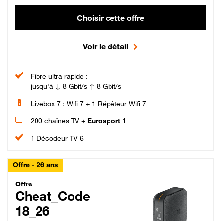
Choisir cette offre
Voir le détail
Fibre ultra rapide :
jusqu'à ↓ 8 Gbit/s ↑ 8 Gbit/s
Livebox 7 : Wifi 7 + 1 Répéteur Wifi 7
200 chaînes TV +
Eurosport 1
1 Décodeur TV 6
Offre - 26 ans
Cheat_Code Fibre_18_26
Offre
Cheat_Code
18_26