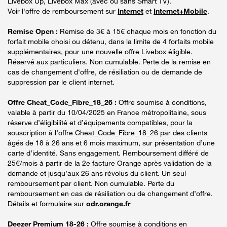
Livebox Up, Livebox Max (avec ou sans Smart TV).
Voir l'offre de remboursement sur
Internet
et
Internet+Mobile
.
Remise Open :
Remise de 3€ à 15€ chaque mois en fonction du
forfait mobile choisi ou détenu, dans la limite de 4 forfaits mobile
supplémentaires, pour une nouvelle offre Livebox éligible.
Réservé aux particuliers. Non cumulable. Perte de la remise en
cas de changement d'offre, de résiliation ou de demande de
suppression par le client internet.
Offre Cheat_Code_Fibre_18_26 :
Offre soumise à conditions,
valable à partir du 10/04/2025 en France métropolitaine, sous
réserve d’éligibilité et d’équipements compatibles, pour la
souscription à l’offre Cheat_Code_Fibre_18_26 par des clients
âgés de 18 à 26 ans et 6 mois maximum, sur présentation d’une
carte d’identité. Sans engagement. Remboursement différé de
25€/mois à partir de la 2e facture Orange après validation de la
demande et jusqu’aux 26 ans révolus du client. Un seul
remboursement par client. Non cumulable. Perte du
remboursement en cas de résiliation ou de changement d’offre.
Détails et formulaire sur
odr.orange.fr
Deezer Premium 18-26 :
Offre soumise à conditions en