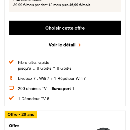
39,99 €/mois
pendant 12 mois puis
46,99 €/mois
Choisir cette offre
Voir le détail
Fibre ultra rapide :
jusqu'à ↓ 8 Gbit/s ↑ 8 Gbit/s
Livebox 7 : Wifi 7 + 1 Répéteur Wifi 7
200 chaînes TV +
Eurosport 1
1 Décodeur TV 6
Offre - 26 ans
Cheat_Code Fibre_18_26
Offre