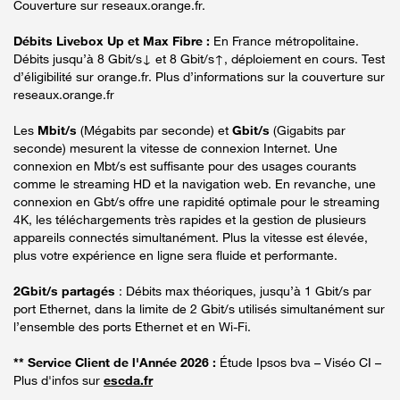
Couverture sur reseaux.orange.fr.
Débits Livebox Up et Max Fibre :
En France métropolitaine.
Débits jusqu’à 8 Gbit/s↓ et 8 Gbit/s↑, déploiement en cours. Test
d’éligibilité sur orange.fr. Plus d’informations sur la couverture sur
reseaux.orange.fr
Les
Mbit/s
(Mégabits par seconde) et
Gbit/s
(Gigabits par
seconde) mesurent la vitesse de connexion Internet. Une
connexion en Mbt/s est suffisante pour des usages courants
comme le streaming HD et la navigation web. En revanche, une
connexion en Gbt/s offre une rapidité optimale pour le streaming
4K, les téléchargements très rapides et la gestion de plusieurs
appareils connectés simultanément. Plus la vitesse est élevée,
plus votre expérience en ligne sera fluide et performante.
2Gbit/s partagés
: Débits max théoriques, jusqu’à 1 Gbit/s par
port Ethernet, dans la limite de 2 Gbit/s utilisés simultanément sur
l’ensemble des ports Ethernet et en Wi-Fi.
** Service Client de l'Année 2026 :
Étude Ipsos bva – Viséo CI –
Plus d'infos sur
escda.fr