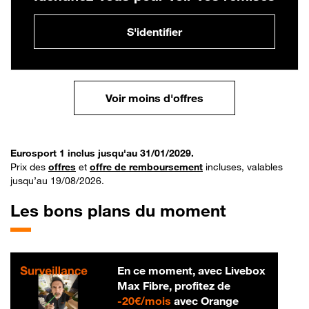
S'identifier
Voir moins d'offres
Eurosport 1 inclus jusqu'au 31/01/2029.
Prix des
offres
et
offre de remboursement
incluses, valables
jusqu’au 19/08/2026.
Les bons plans du moment
En ce moment, avec Livebox
Max Fibre, profitez de
20 € par mois
-
20€/mois
avec Orange