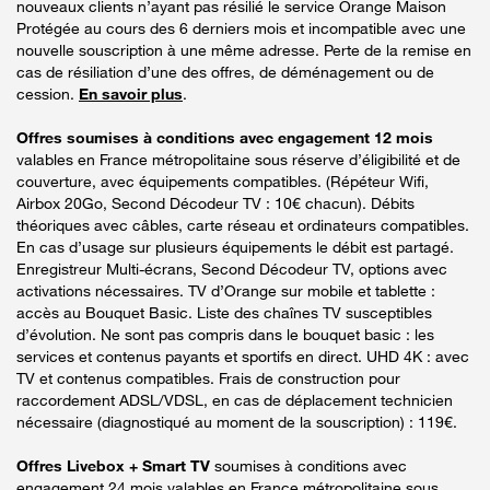
nouveaux clients n’ayant pas résilié le service Orange Maison
Protégée au cours des 6 derniers mois et incompatible avec une
nouvelle souscription à une même adresse. Perte de la remise en
cas de résiliation d’une des offres, de déménagement ou de
cession.
En savoir plus
.
Offres soumises à conditions avec engagement 12 mois
valables en France métropolitaine sous réserve d’éligibilité et de
couverture, avec équipements compatibles. (Répéteur Wifi,
Airbox 20Go, Second Décodeur TV : 10€ chacun). Débits
théoriques avec câbles, carte réseau et ordinateurs compatibles.
En cas d’usage sur plusieurs équipements le débit est partagé.
Enregistreur Multi-écrans, Second Décodeur TV, options avec
activations nécessaires. TV d’Orange sur mobile et tablette :
accès au Bouquet Basic. Liste des chaînes TV susceptibles
d’évolution. Ne sont pas compris dans le bouquet basic : les
services et contenus payants et sportifs en direct. UHD 4K : avec
TV et contenus compatibles. Frais de construction pour
raccordement ADSL/VDSL, en cas de déplacement technicien
nécessaire (diagnostiqué au moment de la souscription) : 119€.
Offres Livebox + Smart TV
soumises à conditions avec
engagement 24 mois valables en France métropolitaine sous