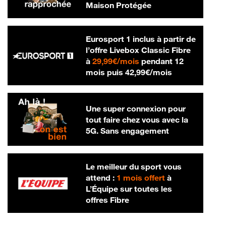
Maison Protégée
Eurosport 1 inclus à partir de
l’offre Livebox Classic Fibre
29,99 € par mois
à
29,99€/mois
pendant 12
42,99 € par m
mois puis
42,99€/mois
Une super connexion pour
tout faire chez vous avec la
5G. Sans engagement
Le meilleur du sport vous
attend :
1 mois offert
à
L’Équipe sur toutes les
offres Fibre