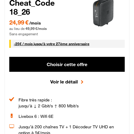
Cheat_Code
18_26
24,99 € par mois pendant 0 mois puis 49,99 € par mois, Sans engagement
24,99 €
/mois
au lieu de
49,99 €/mois
Sans engagement
25 € par mois
-
25€ / mois
jusqu'à votre 27ème anniversaire
Choisir cette offre
Voir le détail
Fibre très rapide :
jusqu'à ↓ 2 Gbit/s ↑ 800 Mbit/s
Livebox 6 : Wifi 6E
Jusqu’à 200 chaînes TV + 1 Décodeur TV UHD en
option à 5€/mois