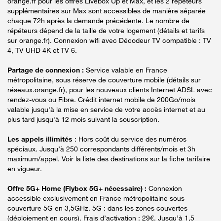
orange.fr pour les offres Livebox Up et Max, et les 2 répéteurs
supplémentaires sur Max sont accessibles de manière séparée
chaque 72h après la demande précédente. Le nombre de
répéteurs dépend de la taille de votre logement (détails et tarifs
sur orange.fr). Connexion wifi avec Décodeur TV compatible : TV
4, TV UHD 4K et TV 6.
Partage de connexion :
Service valable en France
métropolitaine, sous réserve de couverture mobile (détails sur
réseaux.orange.fr), pour les nouveaux clients Internet ADSL avec
rendez-vous ou Fibre. Crédit internet mobile de 200Go/mois
valable jusqu'à la mise en service de votre accès internet et au
plus tard jusqu'à 12 mois suivant la souscription.
Les appels illimités
: Hors coût du service des numéros
spéciaux. Jusqu’à 250 correspondants différents/mois et 3h
maximum/appel. Voir la liste des destinations sur la fiche tarifaire
en vigueur.
Offre 5G+ Home (Flybox 5G+ nécessaire) :
Connexion
accessible exclusivement en France métropolitaine sous
couverture 5G en 3,5GHz. 5G : dans les zones couvertes
(déploiement en cours). Frais d’activation : 29€. Jusqu’à 1,5