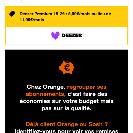
Deezer Premium 18-26 : 5,99€/mois au lieu de
11,99€/mois
Chez Orange,
regrouper ses
abonnements,
c'est faire des
économies sur votre budget mais
pas sur la qualité.
Déjà client Orange ou Sosh ?
Identifiez-vous pour voir vos remises