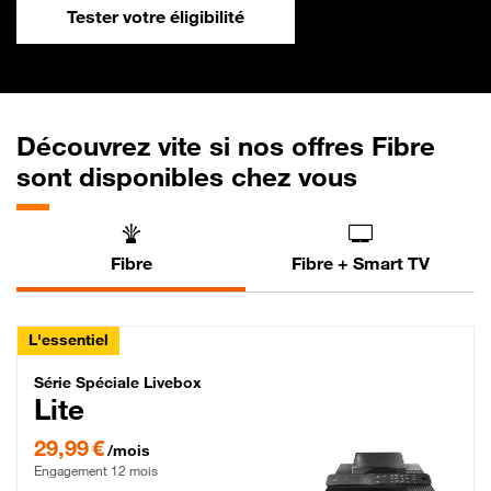
Tester votre éligibilité
Découvrez vite si nos offres Fibre
sont disponibles chez vous
Fibre
Fibre + Smart TV
L'essentiel
Série Spéciale Livebox Lite Fibre
Série Spéciale Livebox
Lite
29,99 € par mois , Engagement 12 mois
29,99 €
/mois
Engagement 12 mois