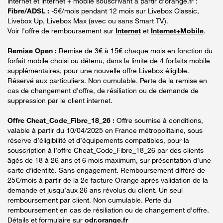
internet et internet + mobile souscrivant à partir d’orange.fr :
Fibre/ADSL :
-5€/mois pendant 12 mois sur Livebox Classic,
Livebox Up, Livebox Max (avec ou sans Smart TV).
Voir l'offre de remboursement sur
Internet
et
Internet+Mobile
.
Remise Open :
Remise de 3€ à 15€ chaque mois en fonction du
forfait mobile choisi ou détenu, dans la limite de 4 forfaits mobile
supplémentaires, pour une nouvelle offre Livebox éligible.
Réservé aux particuliers. Non cumulable. Perte de la remise en
cas de changement d'offre, de résiliation ou de demande de
suppression par le client internet.
Offre Cheat_Code_Fibre_18_26 :
Offre soumise à conditions,
valable à partir du 10/04/2025 en France métropolitaine, sous
réserve d’éligibilité et d’équipements compatibles, pour la
souscription à l’offre Cheat_Code_Fibre_18_26 par des clients
âgés de 18 à 26 ans et 6 mois maximum, sur présentation d’une
carte d’identité. Sans engagement. Remboursement différé de
25€/mois à partir de la 2e facture Orange après validation de la
demande et jusqu’aux 26 ans révolus du client. Un seul
remboursement par client. Non cumulable. Perte du
remboursement en cas de résiliation ou de changement d’offre.
Détails et formulaire sur
odr.orange.fr