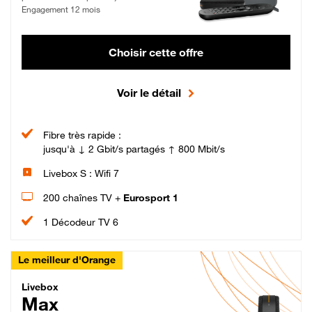
Engagement 12 mois
Choisir cette offre
Voir le détail
Fibre très rapide :
jusqu'à ↓ 2 Gbit/s partagés ↑ 800 Mbit/s
Livebox S : Wifi 7
200 chaînes TV +
Eurosport 1
1 Décodeur TV 6
Le meilleur d'Orange
Livebox Max Fibre
Livebox
Max