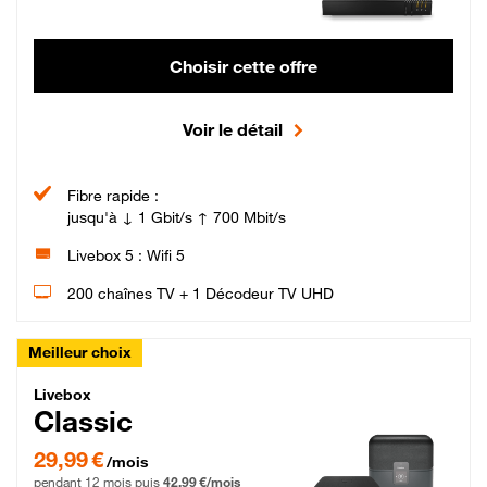
Choisir cette offre
Voir le détail
Fibre rapide :
jusqu'à ↓ 1 Gbit/s ↑ 700 Mbit/s
Livebox 5 : Wifi 5
200 chaînes TV + 1 Décodeur TV UHD
Meilleur choix
Livebox Classic Fibre
Livebox
Classic
29,99 € par mois pendant 12 mois puis 42,99 € par mois, Engagement 12 moi
29,99 €
/mois
pendant 12 mois puis
42,99 €/mois