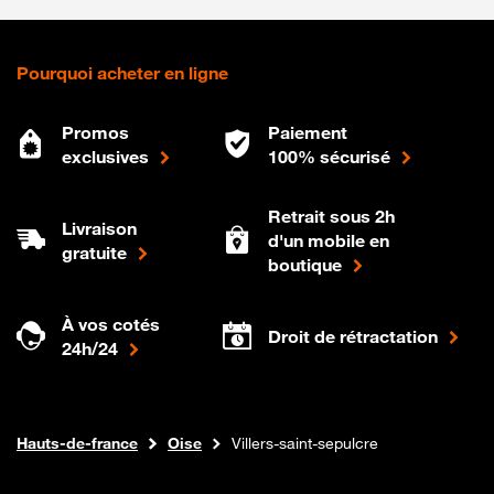
Pourquoi acheter en ligne
Promos
Paiement
exclusives
100% sécurisé
Retrait sous 2h
Livraison
d'un mobile en
gratuite
boutique
À vos cotés
Droit de rétractation
24h/24
Internet fibre
Boutique Orange
Hauts-de-france
Oise
Villers-saint-sepulcre