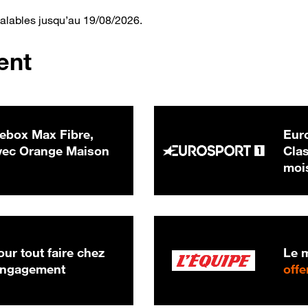
valables jusqu’au 19/08/2026.
ent
ebox Max Fibre,
Euro
 € par mois
ec Orange Maison
Clas
moi
ur tout faire chez
Le m
 engagement
offe