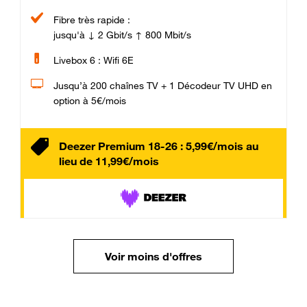
Fibre très rapide :
jusqu'à ↓ 2 Gbit/s ↑ 800 Mbit/s
Livebox 6 : Wifi 6E
Jusqu’à 200 chaînes TV + 1 Décodeur TV UHD en
option à 5€/mois
Deezer Premium 18-26 : 5,99€/mois au
lieu de 11,99€/mois
Voir moins d'offres