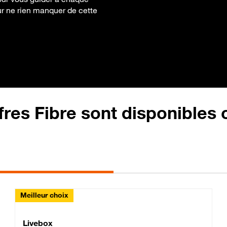
our ne rien manquer de cette
fres Fibre sont disponibles
Meilleur choix
Lite Fibre
Livebox Classic Fibre
Livebox