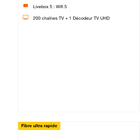
Livebox 5 : Wifi 5
200 chaînes TV + 1 Décodeur TV UHD
Fibre ultra rapide