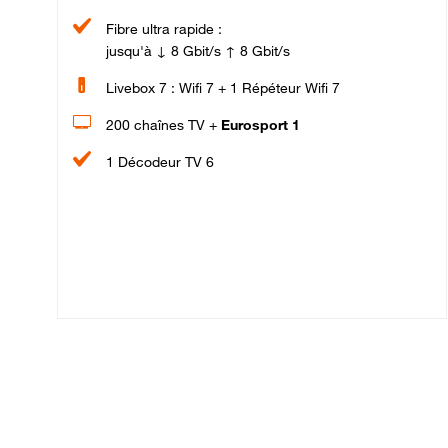
Fibre ultra rapide :
jusqu'à ↓ 8 Gbit/s ↑ 8 Gbit/s
Livebox 7 : Wifi 7 + 1 Répéteur Wifi 7
200 chaînes TV +
Eurosport 1
1 Décodeur TV 6