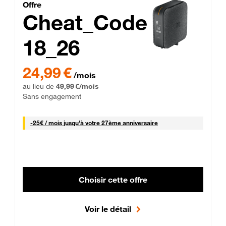
Cheat_Code Fibre_18_26
Offre
Cheat_Code
18_26
 Engagement 12 mois
24,99 € par mois pendant 0 mois puis 49,99 € par mois, Sans 
24,99 €
/mois
au lieu de
49,99 €/mois
Sans engagement
25 € par mois
-
25€ / mois
jusqu'à votre 27ème anniversaire
Choisir cette offre
Voir le détail