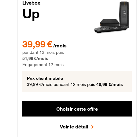
Livebox Up Fibre
Livebox
Up
39,99 € par mois pendant 12 mois puis 51,99 € par mois,
39,99 €
/mois
pendant 12 mois puis
51,99 €/mois
Engagement 12 mois
Prix client mobile
39,99 €/mois
pendant 12 mois puis
46,99 €/mois
Choisir cette offre
Voir le détail