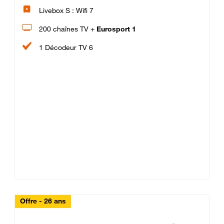
Livebox S : Wifi 7
200 chaînes TV +
Eurosport 1
1 Décodeur TV 6
Offre - 26 ans