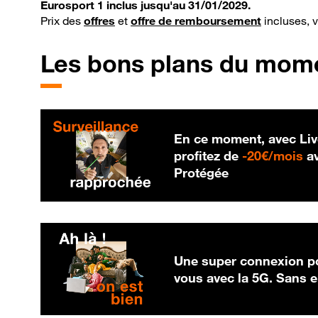
Eurosport 1 inclus jusqu'au 31/01/2029.
Prix des
offres
et
offre de remboursement
incluses, 
Les bons plans du mom
En ce moment, avec Liv
20
profitez de
-
20€/mois
av
Protégée
Une super connexion po
vous avec la 5G. Sans