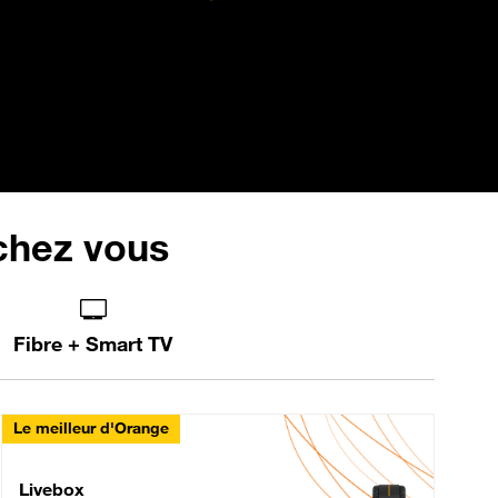
 chez vous
Fibre + Smart TV
Le meilleur d'Orange
Livebox Max Fibre
Livebox