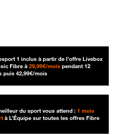
sport 1 inclus à partir de l’offre Livebox
29,99 € par mois
sic Fibre à
29,99€/mois
pendant 12
42,99 € par mois
s puis
42,99€/mois
eilleur du sport vous attend :
1 mois
rt
à L’Équipe sur toutes les offres Fibre