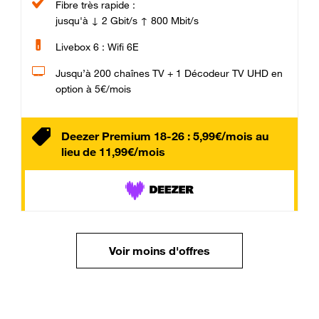
Fibre très rapide :
jusqu'à ↓ 2 Gbit/s ↑ 800 Mbit/s
Livebox 6 : Wifi 6E
Jusqu’à 200 chaînes TV + 1 Décodeur TV UHD en
option à 5€/mois
Deezer Premium 18-26 : 5,99€/mois au
lieu de 11,99€/mois
Voir moins d'offres