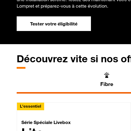
Lompret et préparez-vous à cette évolution.
Tester votre éligibilité
Découvrez vite si nos of
Fibre
L'essentiel
Série Spéciale Livebox 
Série Spéciale Livebox