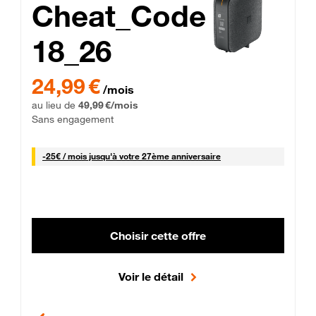
Cheat_Code
18_26
 Engagement 12 mois
24,99 € par mois pendant 0 mois puis 49,99 € par mois, Sans 
24,99 €
/mois
au lieu de
49,99 €/mois
Sans engagement
25 € par mois
-
25€ / mois
jusqu'à votre 27ème anniversaire
Choisir cette offre
Voir le détail