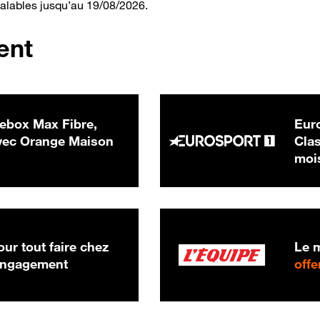
valables jusqu’au 19/08/2026.
ent
ebox Max Fibre,
Euro
 € par mois
ec Orange Maison
Clas
moi
ur tout faire chez
Le m
 engagement
offe