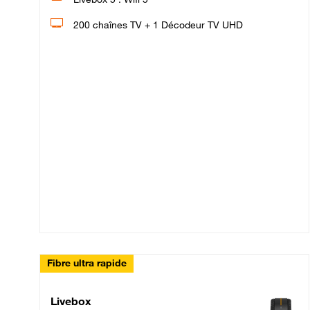
200 chaînes TV + 1 Décodeur TV UHD
Fibre ultra rapide
Livebox Up Fibre
Livebox