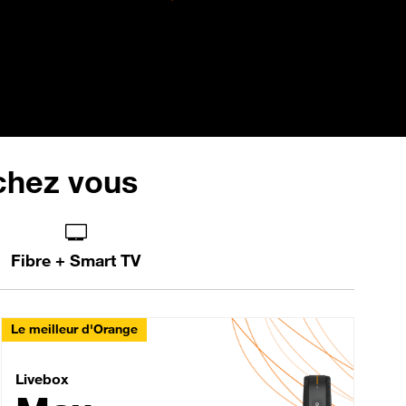
 chez vous
Fibre + Smart TV
Le meilleur d'Orange
Livebox Max Fibre
Livebox