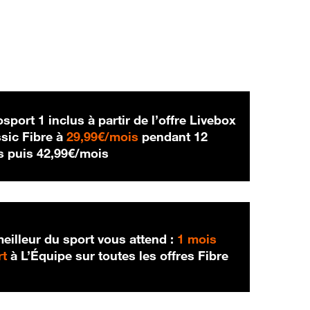
sport 1 inclus à partir de l’offre Livebox
29,99 € par mois
sic Fibre à
29,99€/mois
pendant 12
42,99 € par mois
s puis
42,99€/mois
eilleur du sport vous attend :
1 mois
rt
à L’Équipe sur toutes les offres Fibre