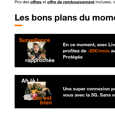
Prix des
offres
et
offre de remboursement
incluses, 
Les bons plans du mom
En ce moment, avec Liv
20
profitez de
-
20€/mois
av
Protégée
Une super connexion po
vous avec la 5G. Sans