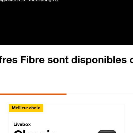
fres Fibre sont disponibles
Meilleur choix
Lite Fibre
Livebox Classic Fibre
Livebox