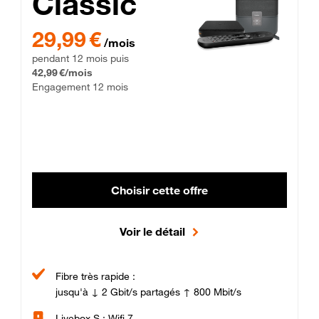
Classic
29,99 € par mois pendant 12 mois puis 42,99 € par mois, Enga
29,99 €
/mois
pendant 12 mois puis
42,99 €/mois
Engagement 12 mois
Choisir cette offre
Voir le détail
Fibre très rapide :
jusqu'à ↓ 2 Gbit/s partagés ↑ 800 Mbit/s
Livebox S : Wifi 7