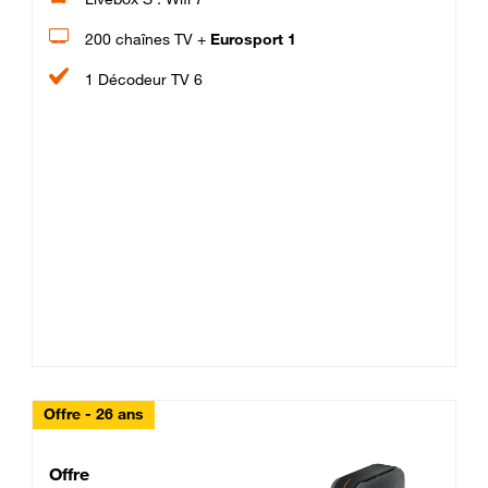
200 chaînes TV +
Eurosport 1
1 Décodeur TV 6
Offre - 26 ans
Cheat_Code Fibre_18_26
Offre