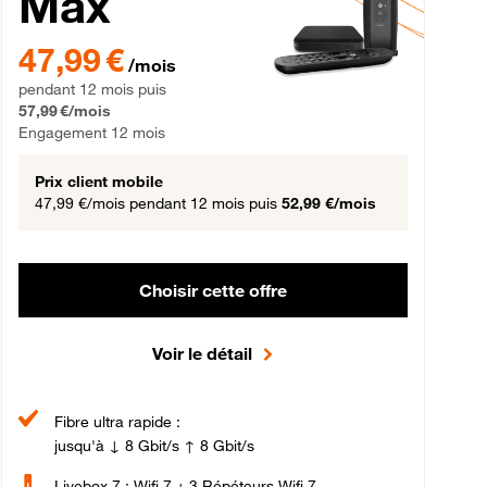
Max
gement 12 mois
47,99 € par mois pendant 12 mois puis 57,99 € par mois, Engageme
47,99 €
/mois
pendant 12 mois puis
57,99 €/mois
Engagement 12 mois
Prix client mobile
47,99 €/mois
pendant 12 mois puis
52,99 €/mois
Choisir cette offre
Voir le détail
Fibre ultra rapide :
jusqu'à ↓ 8 Gbit/s ↑ 8 Gbit/s
Livebox 7 : Wifi 7 + 3 Répéteurs Wifi 7