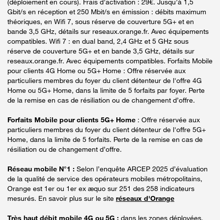
(déploiement en cours). Frais d’activation : 29€. Jusqu’à 1,5
Gbit/s en réception et 250 Mbit/s en émission : débits maximum
théoriques, en Wifi 7, sous réserve de couverture 5G+ et en
bande 3,5 GHz, détails sur reseaux.orange.fr. Avec équipements
compatibles. Wifi 7 : en dual band, 2,4 GHz et 5 GHz sous
réserve de couverture 5G+ et en bande 3,5 GHz, détails sur
reseaux.orange.fr. Avec équipements compatibles. Forfaits Mobile
pour clients 4G Home ou 5G+ Home : Offre réservée aux
particuliers membres du foyer du client détenteur de l'offre 4G
Home ou 5G+ Home, dans la limite de 5 forfaits par foyer. Perte
de la remise en cas de résiliation ou de changement d’offre.
Forfaits Mobile pour clients 5G+ Home
: Offre réservée aux
particuliers membres du foyer du client détenteur de l'offre 5G+
Home, dans la limite de 5 forfaits. Perte de la remise en cas de
résiliation ou de changement d’offre.
Réseau mobile N°1 :
Selon l’enquête ARCEP 2025 d’évaluation
de la qualité de service des opérateurs mobiles métropolitains,
Orange est 1er ou 1er ex æquo sur 251 des 258 indicateurs
mesurés. En savoir plus sur le site
réseaux d'Orange
Très haut débit mobile 4G ou 5G :
dans les zones déployées.