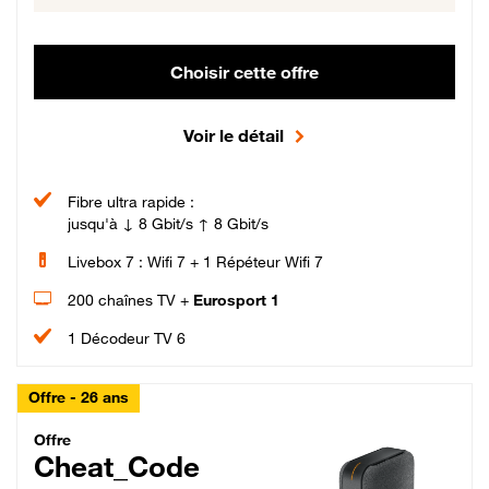
Choisir cette offre
Voir le détail
Fibre ultra rapide :
jusqu'à ↓ 8 Gbit/s ↑ 8 Gbit/s
Livebox 7 : Wifi 7 + 1 Répéteur Wifi 7
200 chaînes TV +
Eurosport 1
1 Décodeur TV 6
Offre - 26 ans
Cheat_Code Fibre_18_26
Offre
Cheat_Code