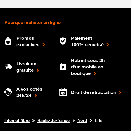
Pourquoi acheter en ligne
Promos
Paiement
exclusives
100% sécurisé
Retrait sous 2h
Livraison
d'un mobile en
gratuite
boutique
À vos cotés
Droit de rétractation
24h/24
Boutique Orange
Internet fibre
Hauts-de-france
Nord
Lille