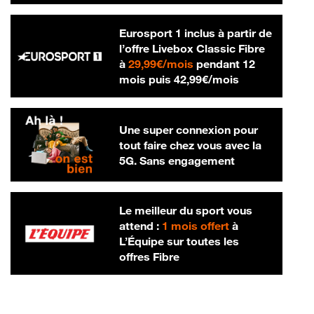
Eurosport 1 inclus à partir de
l’offre Livebox Classic Fibre
29,99 € par mois
à
29,99€/mois
pendant 12
42,99 € par m
mois puis
42,99€/mois
Une super connexion pour
tout faire chez vous avec la
5G. Sans engagement
Le meilleur du sport vous
attend :
1 mois offert
à
L’Équipe sur toutes les
offres Fibre