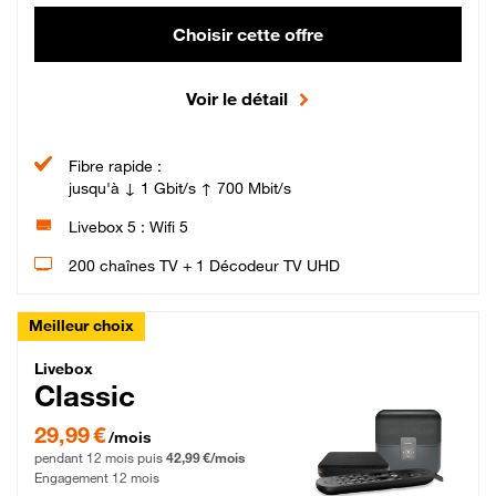
Choisir cette offre
Voir le détail
Fibre rapide :
jusqu'à ↓ 1 Gbit/s ↑ 700 Mbit/s
Livebox 5 : Wifi 5
200 chaînes TV + 1 Décodeur TV UHD
Meilleur choix
Livebox Classic Fibre
Livebox
Classic
29,99 € par mois pendant 12 mois puis 42,99 € par mois, Engagement 12 moi
29,99 €
/mois
pendant 12 mois puis
42,99 €/mois
Engagement 12 mois