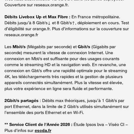
Couverture sur reseaux.orange.fr.
Débits Livebox Up et Max Fibre :
En France métropolitaine.
Débits jusqu’à 8 Gbit/s↓ et 8 Gbit/s↑, déploiement en cours. Test
d’éligibilité sur orange.fr. Plus d’informations sur la couverture sur
reseaux.orange.fr
Les
Mbit/s
(Mégabits par seconde) et
Gbit/s
(Gigabits par
seconde) mesurent la vitesse de connexion Internet. Une
connexion en Mbt/s est suffisante pour des usages courants
comme le streaming HD et la navigation web. En revanche, une
connexion en Gbt/s offre une rapidité optimale pour le streaming
4K, les téléchargements très rapides et la gestion de plusieurs
appareils connectés simultanément. Plus la vitesse est élevée,
plus votre expérience en ligne sera fluide et performante.
2Gbit/s partagés
: Débits max théoriques, jusqu’à 1 Gbit/s par
port Ethernet, dans la limite de 2 Gbit/s utilisés simultanément sur
l’ensemble des ports Ethernet et en Wi-Fi.
** Service Client de l'Année 2026 :
Étude Ipsos bva – Viséo CI –
Plus d'infos sur
escda.fr