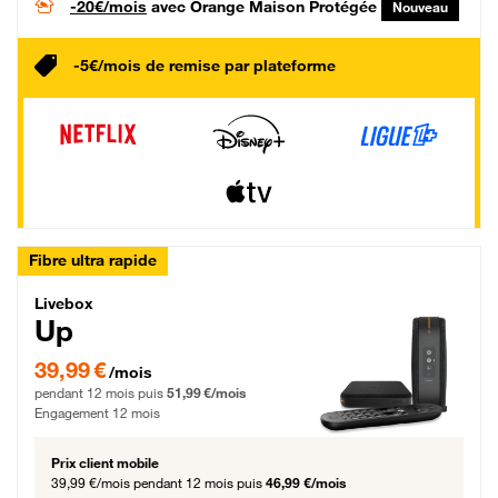
-20€/mois
avec Orange Maison Protégée
Nouveau
-5€/mois de remise par plateforme
Fibre ultra rapide
Livebox Up Fibre
Livebox
Up
39,99 € par mois pendant 12 mois puis 51,99 € par mois, Engagement 12 moi
39,99 €
/mois
pendant 12 mois puis
51,99 €/mois
Engagement 12 mois
Prix client mobile
39,99 €/mois
pendant 12 mois puis
46,99 €/mois