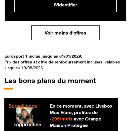
S'identifier
Voir moins d'offres
Eurosport 1 inclus jusqu'au 31/01/2029.
Prix des
offres
et
offre de remboursement
incluses, valables
jusqu’au 19/08/2026.
Les bons plans du moment
En ce moment, avec Livebox
Max Fibre, profitez de
20 € par mois
-
20€/mois
avec Orange
Maison Protégée