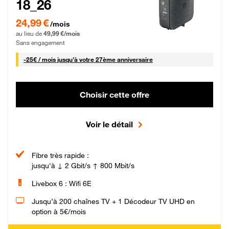
18_26
24,99 € par mois pendant 0 mois puis 49,99 € par mois, Sans engagement
24,99 €
/mois
au lieu de
49,99 €/mois
Sans engagement
25 € par mois
-
25€ / mois
jusqu'à votre 27ème anniversaire
Choisir cette offre
Voir le détail
Fibre très rapide :
jusqu'à ↓ 2 Gbit/s ↑ 800 Mbit/s
Livebox 6 : Wifi 6E
Jusqu’à 200 chaînes TV + 1 Décodeur TV UHD en
option à 5€/mois