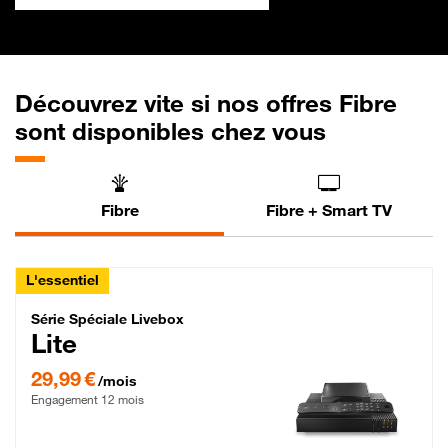
Découvrez vite si nos offres Fibre
sont disponibles chez vous
Fibre
Fibre + Smart TV
L'essentiel
Série Spéciale Livebox Lite Fibre
Série Spéciale Livebox
Lite
29,99 € par mois , Engagement 12 mois
29,99 €
/mois
Engagement 12 mois