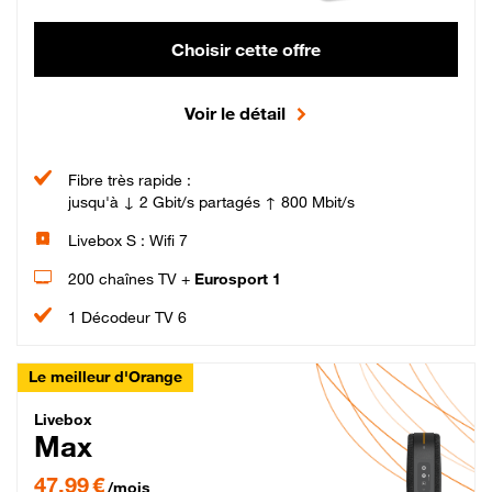
Choisir cette offre
Voir le détail
Fibre très rapide :
jusqu'à ↓ 2 Gbit/s partagés ↑ 800 Mbit/s
Livebox S : Wifi 7
200 chaînes TV +
Eurosport 1
1 Décodeur TV 6
Le meilleur d'Orange
Livebox Max Fibre
Livebox
Max
47,99 € par mois pendant 12 mois puis 57,99 € par mois, Engagement 12 moi
47,99 €
/mois