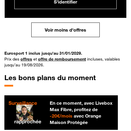
S'identifier
Voir moins d'offres
Eurosport 1 inclus jusqu'au 31/01/2029.
Prix des
offres
et
offre de remboursement
incluses, valables
jusqu’au 19/08/2026.
Les bons plans du moment
En ce moment, avec Livebox
Max Fibre, profitez de
20 € par mois
-
20€/mois
avec Orange
Maison Protégée