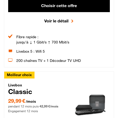
Choisir cette offre
Voir le détail
Fibre rapide :
jusqu'à ↓ 1 Gbit/s ↑ 700 Mbit/s
Livebox 5 : Wifi 5
200 chaînes TV + 1 Décodeur TV UHD
Meilleur choix
Livebox Classic Fibre
Livebox
Classic
29,99 € par mois pendant 12 mois puis 42,99 € par mois, Engagement 12 moi
29,99 €
/mois
pendant 12 mois puis
42,99 €/mois
Engagement 12 mois