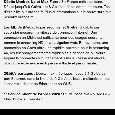
Débits Livebox Up et Max Fibre :
En France métropolitaine.
Débits jusqu’à 8 Gbit/s↓ et 8 Gbit/s↑, déploiement en cours. Test
d’éligibilité sur orange.fr. Plus d’informations sur la couverture sur
reseaux.orange.fr
Les
Mbit/s
(Mégabits par seconde) et
Gbit/s
(Gigabits par
seconde) mesurent la vitesse de connexion Internet. Une
connexion en Mbt/s est suffisante pour des usages courants
comme le streaming HD et la navigation web. En revanche, une
connexion en Gbt/s offre une rapidité optimale pour le streaming
4K, les téléchargements très rapides et la gestion de plusieurs
appareils connectés simultanément. Plus la vitesse est élevée,
plus votre expérience en ligne sera fluide et performante.
2Gbit/s partagés
: Débits max théoriques, jusqu’à 1 Gbit/s par
port Ethernet, dans la limite de 2 Gbit/s utilisés simultanément sur
l’ensemble des ports Ethernet et en Wi-Fi.
** Service Client de l'Année 2026 :
Étude Ipsos bva – Viséo CI –
Plus d'infos sur
escda.fr