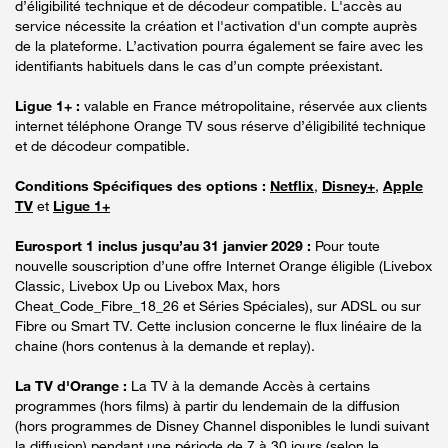
d’éligibilité technique et de décodeur compatible. L'accès au
service nécessite la création et l'activation d'un compte auprès
de la plateforme. L’activation pourra également se faire avec les
identifiants habituels dans le cas d’un compte préexistant.
Ligue 1+ :
valable en France métropolitaine, réservée aux clients
internet téléphone Orange TV sous réserve d’éligibilité technique
et de décodeur compatible.
Conditions Spécifiques des options :
Netflix
,
Disney+
,
Apple
TV
et
Ligue 1+
Eurosport 1 inclus jusqu’au 31 janvier 2029 :
Pour toute
nouvelle souscription d’une offre Internet Orange éligible (Livebox
Classic, Livebox Up ou Livebox Max, hors
Cheat_Code_Fibre_18_26 et Séries Spéciales), sur ADSL ou sur
Fibre ou Smart TV. Cette inclusion concerne le flux linéaire de la
chaine (hors contenus à la demande et replay).
La TV d'Orange :
La TV à la demande Accès à certains
programmes (hors films) à partir du lendemain de la diffusion
(hors programmes de Disney Channel disponibles le lundi suivant
la diffusion) pendant une période de 7 à 30 jours (selon le