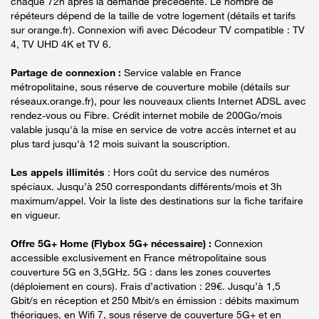
chaque 72h après la demande précédente. Le nombre de
répéteurs dépend de la taille de votre logement (détails et tarifs
sur orange.fr). Connexion wifi avec Décodeur TV compatible : TV
4, TV UHD 4K et TV 6.
Partage de connexion :
Service valable en France
métropolitaine, sous réserve de couverture mobile (détails sur
réseaux.orange.fr), pour les nouveaux clients Internet ADSL avec
rendez-vous ou Fibre. Crédit internet mobile de 200Go/mois
valable jusqu'à la mise en service de votre accès internet et au
plus tard jusqu'à 12 mois suivant la souscription.
Les appels illimités
: Hors coût du service des numéros
spéciaux. Jusqu’à 250 correspondants différents/mois et 3h
maximum/appel. Voir la liste des destinations sur la fiche tarifaire
en vigueur.
Offre 5G+ Home (Flybox 5G+ nécessaire) :
Connexion
accessible exclusivement en France métropolitaine sous
couverture 5G en 3,5GHz. 5G : dans les zones couvertes
(déploiement en cours). Frais d’activation : 29€. Jusqu’à 1,5
Gbit/s en réception et 250 Mbit/s en émission : débits maximum
théoriques, en Wifi 7, sous réserve de couverture 5G+ et en