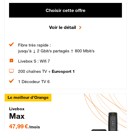
Choisir cette offre
Voir le détail
Fibre très rapide :
jusqu'à ↓ 2 Gbit/s partagés ↑ 800 Mbit/s
Livebox S : Wifi 7
200 chaînes TV +
Eurosport 1
1 Décodeur TV 6
Le meilleur d'Orange
Livebox Max Fibre
Livebox
Max
47,99 € par mois pendant 12 mois puis 57,99 € par mois, Engagement 12 moi
47,99 €
/mois