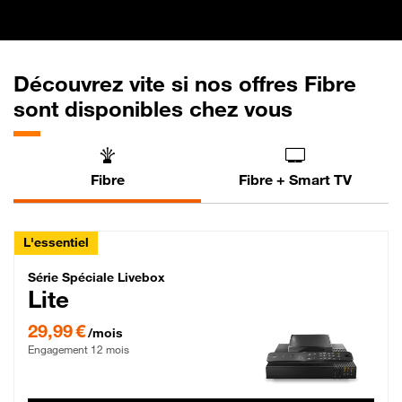
Découvrez vite si nos offres Fibre
sont disponibles chez vous
Fibre
Fibre + Smart TV
L'essentiel
Série Spéciale Livebox Lite Fibre
Série Spéciale Livebox
Lite
29,99 € par mois , Engagement 12 mois
29,99 €
/mois
Engagement 12 mois