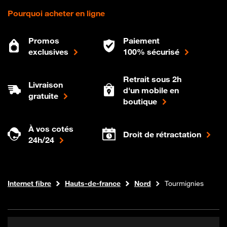
Pourquoi acheter en ligne
Promos
Paiement
exclusives
100% sécurisé
Retrait sous 2h
Livraison
d'un mobile en
gratuite
boutique
À vos cotés
Droit de rétractation
24h/24
Boutique Orange
Internet fibre
Hauts-de-france
Nord
Tourmignies