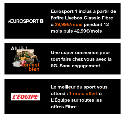
Eurosport 1 inclus à partir de
l’offre Livebox Classic Fibre
29,99 € par mois
à
29,99€/mois
pendant 12
42,99 € par m
mois puis
42,99€/mois
Une super connexion pour
tout faire chez vous avec la
5G. Sans engagement
Le meilleur du sport vous
attend :
1 mois offert
à
L’Équipe sur toutes les
offres Fibre