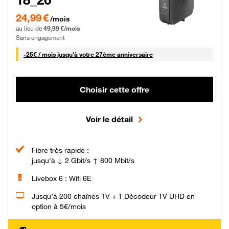
24,99 € par mois pendant 0 mois puis 49,99 € par mois, Sans engagement
24,99 €
/mois
au lieu de
49,99 €/mois
Sans engagement
25 € par mois
-
25€ / mois
jusqu'à votre 27ème anniversaire
Choisir cette offre
Voir le détail
Fibre très rapide :
jusqu'à ↓ 2 Gbit/s ↑ 800 Mbit/s
Livebox 6 : Wifi 6E
Jusqu’à 200 chaînes TV + 1 Décodeur TV UHD en
option à 5€/mois