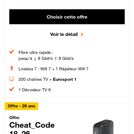
Choisir cette offre
Voir le détail
Fibre ultra rapide :
jusqu'à ↓ 8 Gbit/s ↑ 8 Gbit/s
Livebox 7 : Wifi 7 + 1 Répéteur Wifi 7
200 chaînes TV +
Eurosport 1
1 Décodeur TV 6
Offre - 26 ans
Cheat_Code Fibre_18_26
Offre
Cheat_Code
18_26