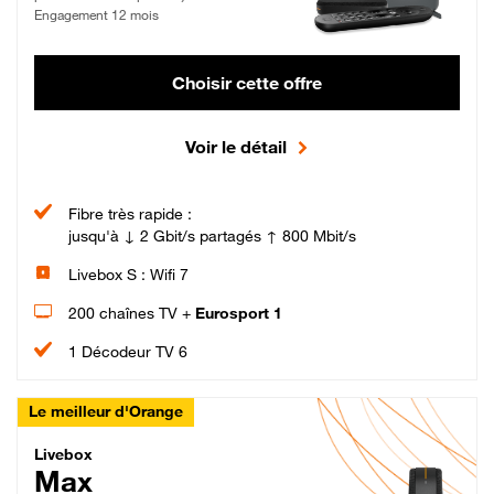
Engagement 12 mois
Choisir cette offre
Voir le détail
Fibre très rapide :
jusqu'à ↓ 2 Gbit/s partagés ↑ 800 Mbit/s
Livebox S : Wifi 7
200 chaînes TV +
Eurosport 1
1 Décodeur TV 6
Le meilleur d'Orange
Livebox Max Fibre
Livebox
Max