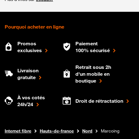
Pourquoi acheter en ligne
Promos
Paiement
exclusives
100% sécurisé
Retrait sous 2h
Livraison
d'un mobile en
gratuite
boutique
À vos cotés
Droit de rétractation
24h/24
Boutique Orange
Internet fibre
Hauts-de-france
Nord
Marcoing