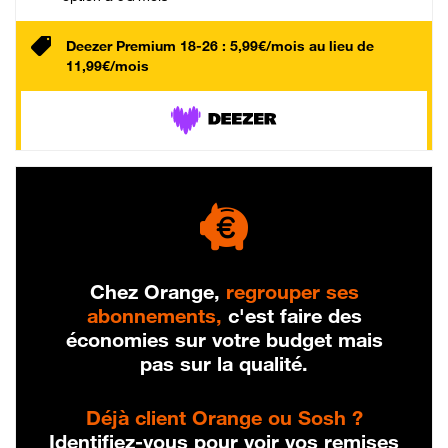
Deezer Premium 18-26 : 5,99€/mois au lieu de
11,99€/mois
Chez Orange,
regrouper ses
abonnements,
c'est faire des
économies sur votre budget mais
pas sur la qualité.
Déjà client Orange ou Sosh ?
Identifiez-vous pour voir vos remises