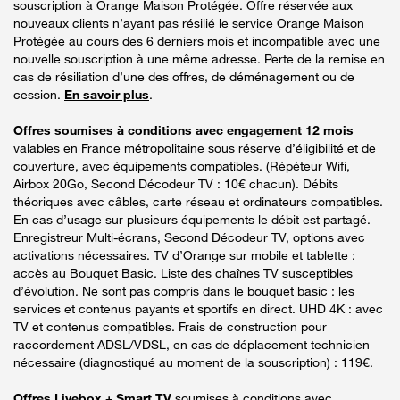
souscription à Orange Maison Protégée. Offre réservée aux
nouveaux clients n’ayant pas résilié le service Orange Maison
Protégée au cours des 6 derniers mois et incompatible avec une
nouvelle souscription à une même adresse. Perte de la remise en
cas de résiliation d’une des offres, de déménagement ou de
cession.
En savoir plus
.
Offres soumises à conditions avec engagement 12 mois
valables en France métropolitaine sous réserve d’éligibilité et de
couverture, avec équipements compatibles. (Répéteur Wifi,
Airbox 20Go, Second Décodeur TV : 10€ chacun). Débits
théoriques avec câbles, carte réseau et ordinateurs compatibles.
En cas d’usage sur plusieurs équipements le débit est partagé.
Enregistreur Multi-écrans, Second Décodeur TV, options avec
activations nécessaires. TV d’Orange sur mobile et tablette :
accès au Bouquet Basic. Liste des chaînes TV susceptibles
d’évolution. Ne sont pas compris dans le bouquet basic : les
services et contenus payants et sportifs en direct. UHD 4K : avec
TV et contenus compatibles. Frais de construction pour
raccordement ADSL/VDSL, en cas de déplacement technicien
nécessaire (diagnostiqué au moment de la souscription) : 119€.
Offres Livebox + Smart TV
soumises à conditions avec