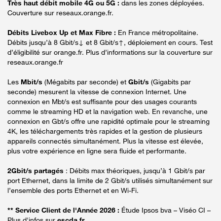
Très haut débit mobile 4G ou 5G :
dans les zones déployées.
Couverture sur reseaux.orange.fr.
Débits Livebox Up et Max Fibre :
En France métropolitaine.
Débits jusqu’à 8 Gbit/s↓ et 8 Gbit/s↑, déploiement en cours. Test
d’éligibilité sur orange.fr. Plus d’informations sur la couverture sur
reseaux.orange.fr
Les
Mbit/s
(Mégabits par seconde) et
Gbit/s
(Gigabits par
seconde) mesurent la vitesse de connexion Internet. Une
connexion en Mbt/s est suffisante pour des usages courants
comme le streaming HD et la navigation web. En revanche, une
connexion en Gbt/s offre une rapidité optimale pour le streaming
4K, les téléchargements très rapides et la gestion de plusieurs
appareils connectés simultanément. Plus la vitesse est élevée,
plus votre expérience en ligne sera fluide et performante.
2Gbit/s partagés
: Débits max théoriques, jusqu’à 1 Gbit/s par
port Ethernet, dans la limite de 2 Gbit/s utilisés simultanément sur
l’ensemble des ports Ethernet et en Wi-Fi.
** Service Client de l'Année 2026 :
Étude Ipsos bva – Viséo CI –
Plus d'infos sur
escda.fr