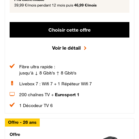
39,99 €/mois
pendant 12 mois puis
46,99 €/mois
Choisir cette offre
Voir le détail
Fibre ultra rapide :
jusqu'à ↓ 8 Gbit/s ↑ 8 Gbit/s
Livebox 7 : Wifi 7 + 1 Répéteur Wifi 7
200 chaînes TV +
Eurosport 1
1 Décodeur TV 6
Offre - 26 ans
Cheat_Code Fibre_18_26
Offre