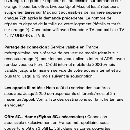
d'Orange. Le premier répéteur est accessible sur demande sur
orange.fr pour les offres Livebox Up et Max, et les 2 répéteurs
supplémentaires sur Max sont accessibles de manière séparée
chaque 72h après la demande précédente. Le nombre de
répéteurs dépend de la taille de votre logement (détails et tarifs
sur orange.fr). Connexion wifi avec Décodeur TV compatible : TV
4, TV UHD 4K et TV 6.
Partage de connexion :
Service valable en France
métropolitaine, sous réserve de couverture mobile (détails sur
réseaux.orange.fr), pour les nouveaux clients Internet ADSL avec
rendez-vous ou Fibre. Crédit internet mobile de 200Go/mois
valable jusqu'à la mise en service de votre accès internet et au
plus tard jusqu'à 12 mois suivant la souscription.
Les appels illimités
: Hors coût du service des numéros
spéciaux. Jusqu’à 250 correspondants différents/mois et 3h
maximum/appel. Voir la liste des destinations sur la fiche tarifaire
en vigueur.
Offre 5G+ Home (Flybox 5G+ nécessaire) :
Connexion
accessible exclusivement en France métropolitaine sous
couverture 5G en 3,5GHz. 5G : dans les zones couvertes