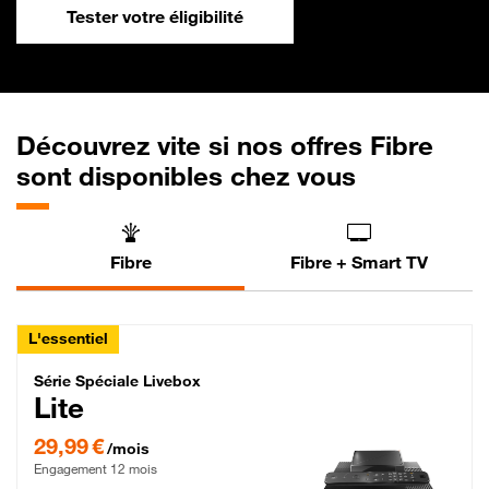
Tester votre éligibilité
Découvrez vite si nos offres Fibre
sont disponibles chez vous
Fibre
Fibre + Smart TV
L'essentiel
Série Spéciale Livebox Lite Fibre
Série Spéciale Livebox
Lite
29,99 € par mois , Engagement 12 mois
29,99 €
/mois
Engagement 12 mois