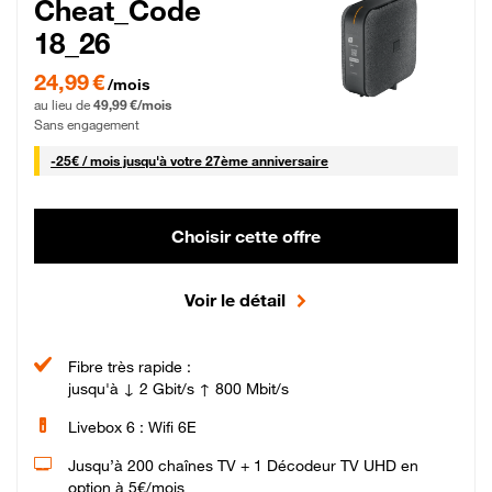
Cheat_Code
18_26
24,99 € par mois pendant 0 mois puis 49,99 € par mois, Sans engagement
24,99 €
/mois
au lieu de
49,99 €/mois
Sans engagement
25 € par mois
-
25€ / mois
jusqu'à votre 27ème anniversaire
Choisir cette offre
Voir le détail
Fibre très rapide :
jusqu'à ↓ 2 Gbit/s ↑ 800 Mbit/s
Livebox 6 : Wifi 6E
Jusqu’à 200 chaînes TV + 1 Décodeur TV UHD en
option à 5€/mois