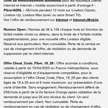
Offre de remboursement Bienvenue
pour les nouveaux clients
internet et internet + mobile souscrivant à partir d’orange.fr :
Fibre/ADSL :
-5€/mois pendant 12 mois sur Livebox Classic,
Livebox Up, Livebox Max (avec ou sans Smart TV).
Voir l'offre de remboursement sur
Internet
et
Internet+Mobile
.
Remise Open :
Remise de 3€ à 15€ chaque mois en fonction du
forfait mobile choisi ou détenu, dans la limite de 4 forfaits mobile
supplémentaires, pour une nouvelle offre Livebox éligible.
Réservé aux particuliers. Non cumulable. Perte de la remise en
cas de changement d'offre, de résiliation ou de demande de
suppression par le client internet.
Offre Cheat_Code_Fibre_18_26 :
Offre soumise à conditions,
valable à partir du 10/04/2025 en France métropolitaine, sous
réserve d’éligibilité et d’équipements compatibles, pour la
souscription à l’offre Cheat_Code_Fibre_18_26 par des clients
âgés de 18 à 26 ans et 6 mois maximum, sur présentation d’une
carte d’identité. Sans engagement. Remboursement différé de
25€/mois à partir de la 2e facture Orange après validation de la
demande et jusqu’aux 26 ans révolus du client. Un seul
remboursement par client. Non cumulable. Perte du
remboursement en cas de résiliation ou de changement d’offre.