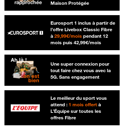
Maison Protégée
Eurosport 1 inclus à partir de
l’offre Livebox Classic Fibre
29,99 € par mois
à
29,99€/mois
pendant 12
42,99 € par m
mois puis
42,99€/mois
Une super connexion pour
tout faire chez vous avec la
5G. Sans engagement
Le meilleur du sport vous
attend :
1 mois offert
à
L’Équipe sur toutes les
offres Fibre