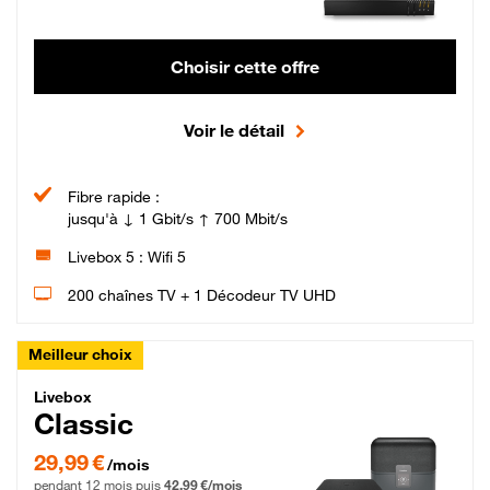
Choisir cette offre
Voir le détail
Fibre rapide :
jusqu'à ↓ 1 Gbit/s ↑ 700 Mbit/s
Livebox 5 : Wifi 5
200 chaînes TV + 1 Décodeur TV UHD
Meilleur choix
Livebox Classic Fibre
Livebox
Classic
29,99 € par mois pendant 12 mois puis 42,99 € par mois, Engagement 12 moi
29,99 €
/mois
pendant 12 mois puis
42,99 €/mois