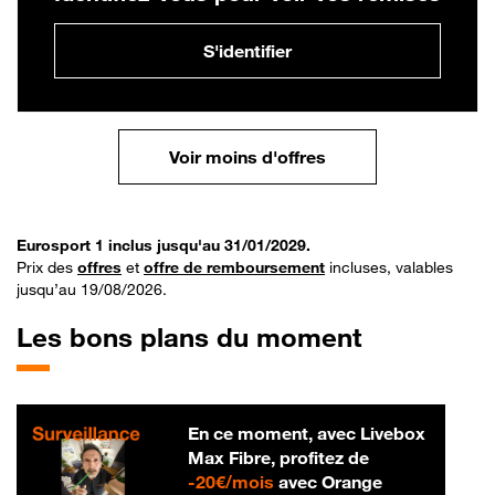
S'identifier
Voir moins d'offres
Eurosport 1 inclus jusqu'au 31/01/2029.
Prix des
offres
et
offre de remboursement
incluses, valables
jusqu’au 19/08/2026.
Les bons plans du moment
En ce moment, avec Livebox
Max Fibre, profitez de
20 € par mois
-
20€/mois
avec Orange