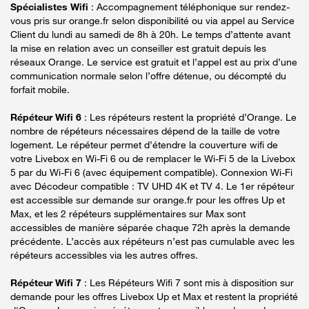
Spécialistes Wifi
: Accompagnement téléphonique sur rendez-
vous pris sur orange.fr selon disponibilité ou via appel au Service
Client du lundi au samedi de 8h à 20h. Le temps d’attente avant
la mise en relation avec un conseiller est gratuit depuis les
réseaux Orange. Le service est gratuit et l’appel est au prix d’une
communication normale selon l’offre détenue, ou décompté du
forfait mobile.
Répéteur Wifi 6
: Les répéteurs restent la propriété d’Orange. Le
nombre de répéteurs nécessaires dépend de la taille de votre
logement. Le répéteur permet d’étendre la couverture wifi de
votre Livebox en Wi-Fi 6 ou de remplacer le Wi-Fi 5 de la Livebox
5 par du Wi-Fi 6 (avec équipement compatible). Connexion Wi-Fi
avec Décodeur compatible : TV UHD 4K et TV 4. Le 1er répéteur
est accessible sur demande sur orange.fr pour les offres Up et
Max, et les 2 répéteurs supplémentaires sur Max sont
accessibles de manière séparée chaque 72h après la demande
précédente. L’accès aux répéteurs n’est pas cumulable avec les
répéteurs accessibles via les autres offres.
Répéteur Wifi 7
: Les Répéteurs Wifi 7 sont mis à disposition sur
demande pour les offres Livebox Up et Max et restent la propriété