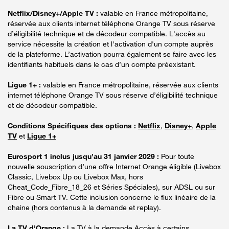
Netflix/Disney+/Apple TV :
valable en France métropolitaine,
réservée aux clients internet téléphone Orange TV sous réserve
d’éligibilité technique et de décodeur compatible. L'accès au
service nécessite la création et l'activation d'un compte auprès
de la plateforme. L’activation pourra également se faire avec les
identifiants habituels dans le cas d’un compte préexistant.
Ligue 1+ :
valable en France métropolitaine, réservée aux clients
internet téléphone Orange TV sous réserve d’éligibilité technique
et de décodeur compatible.
Conditions Spécifiques des options :
Netflix
,
Disney+
,
Apple
TV
et
Ligue 1+
Eurosport 1 inclus jusqu’au 31 janvier 2029 :
Pour toute
nouvelle souscription d’une offre Internet Orange éligible (Livebox
Classic, Livebox Up ou Livebox Max, hors
Cheat_Code_Fibre_18_26 et Séries Spéciales), sur ADSL ou sur
Fibre ou Smart TV. Cette inclusion concerne le flux linéaire de la
chaine (hors contenus à la demande et replay).
La TV d'Orange :
La TV à la demande Accès à certains