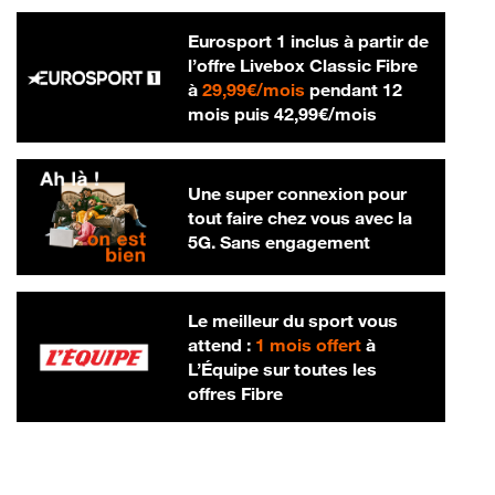
Eurosport 1 inclus à partir de
l’offre Livebox Classic Fibre
29,99 € par mois
à
29,99€/mois
pendant 12
42,99 € par m
mois puis
42,99€/mois
Une super connexion pour
tout faire chez vous avec la
5G. Sans engagement
Le meilleur du sport vous
attend :
1 mois offert
à
L’Équipe sur toutes les
offres Fibre