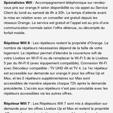
Spécialistes Wifi
: Accompagnement téléphonique sur rendez-
vous pris sur orange.fr selon disponibilité ou via appel au Service
Client du lundi au samedi de 8h à 20h. Le temps d’attente avant
la mise en relation avec un conseiller est gratuit depuis les
réseaux Orange. Le service est gratuit et l’appel est au prix d’une
communication normale selon l’offre détenue, ou décompté du
forfait mobile.
Répéteur Wifi 6
: Les répéteurs restent la propriété d’Orange. Le
nombre de répéteurs nécessaires dépend de la taille de votre
logement. Le répéteur permet d’étendre la couverture wifi de
votre Livebox en Wi-Fi 6 ou de remplacer le Wi-Fi 5 de la Livebox
5 par du Wi-Fi 6 (avec équipement compatible). Connexion Wi-Fi
avec Décodeur compatible : TV UHD 4K et TV 4. Le 1er répéteur
est accessible sur demande sur orange.fr pour les offres Up et
Max, et les 2 répéteurs supplémentaires sur Max sont
accessibles de manière séparée chaque 72h après la demande
précédente. L’accès aux répéteurs n’est pas cumulable avec les
répéteurs accessibles via les autres offres.
Répéteur Wifi 7
: Les Répéteurs Wifi 7 sont mis à disposition sur
demande pour les offres Livebox Up et Max et restent la propriété