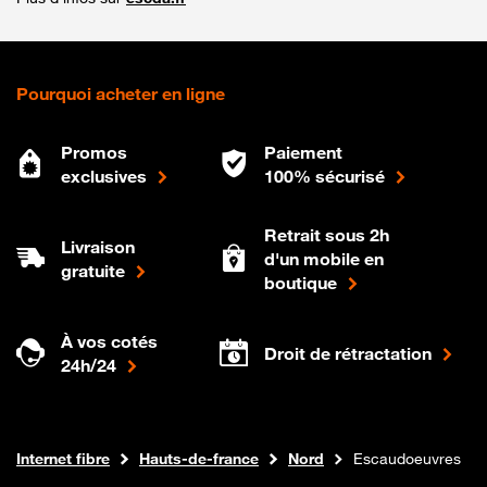
Pourquoi acheter en ligne
Promos
Paiement
exclusives
100% sécurisé
Retrait sous 2h
Livraison
d'un mobile en
gratuite
boutique
À vos cotés
Droit de rétractation
24h/24
Boutique Orange
Internet fibre
Hauts-de-france
Nord
Escaudoeuvres