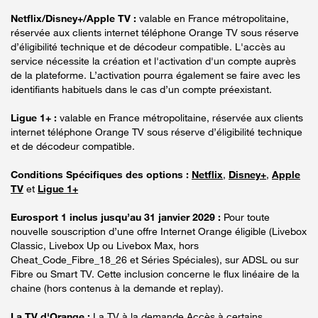
Netflix/Disney+/Apple TV :
valable en France métropolitaine,
réservée aux clients internet téléphone Orange TV sous réserve
d’éligibilité technique et de décodeur compatible. L'accès au
service nécessite la création et l'activation d'un compte auprès
de la plateforme. L’activation pourra également se faire avec les
identifiants habituels dans le cas d’un compte préexistant.
Ligue 1+ :
valable en France métropolitaine, réservée aux clients
internet téléphone Orange TV sous réserve d’éligibilité technique
et de décodeur compatible.
Conditions Spécifiques des options :
Netflix
,
Disney+
,
Apple
TV
et
Ligue 1+
Eurosport 1 inclus jusqu’au 31 janvier 2029 :
Pour toute
nouvelle souscription d’une offre Internet Orange éligible (Livebox
Classic, Livebox Up ou Livebox Max, hors
Cheat_Code_Fibre_18_26 et Séries Spéciales), sur ADSL ou sur
Fibre ou Smart TV. Cette inclusion concerne le flux linéaire de la
chaine (hors contenus à la demande et replay).
La TV d'Orange :
La TV à la demande Accès à certains