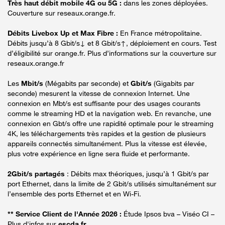
Très haut débit mobile 4G ou 5G :
dans les zones déployées.
Couverture sur reseaux.orange.fr.
Débits Livebox Up et Max Fibre :
En France métropolitaine.
Débits jusqu’à 8 Gbit/s↓ et 8 Gbit/s↑, déploiement en cours. Test
d’éligibilité sur orange.fr. Plus d’informations sur la couverture sur
reseaux.orange.fr
Les
Mbit/s
(Mégabits par seconde) et
Gbit/s
(Gigabits par
seconde) mesurent la vitesse de connexion Internet. Une
connexion en Mbt/s est suffisante pour des usages courants
comme le streaming HD et la navigation web. En revanche, une
connexion en Gbt/s offre une rapidité optimale pour le streaming
4K, les téléchargements très rapides et la gestion de plusieurs
appareils connectés simultanément. Plus la vitesse est élevée,
plus votre expérience en ligne sera fluide et performante.
2Gbit/s partagés
: Débits max théoriques, jusqu’à 1 Gbit/s par
port Ethernet, dans la limite de 2 Gbit/s utilisés simultanément sur
l’ensemble des ports Ethernet et en Wi-Fi.
** Service Client de l'Année 2026 :
Étude Ipsos bva – Viséo CI –
Plus d'infos sur
escda.fr