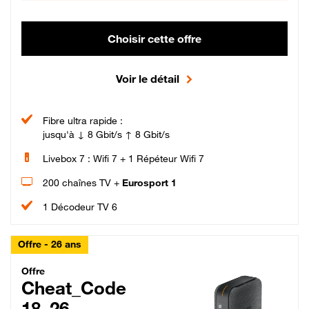
Choisir cette offre
Voir le détail
Fibre ultra rapide :
jusqu'à ↓ 8 Gbit/s ↑ 8 Gbit/s
Livebox 7 : Wifi 7 + 1 Répéteur Wifi 7
200 chaînes TV +
Eurosport 1
1 Décodeur TV 6
Offre - 26 ans
Cheat_Code Fibre_18_26
Offre
Cheat_Code
18_26