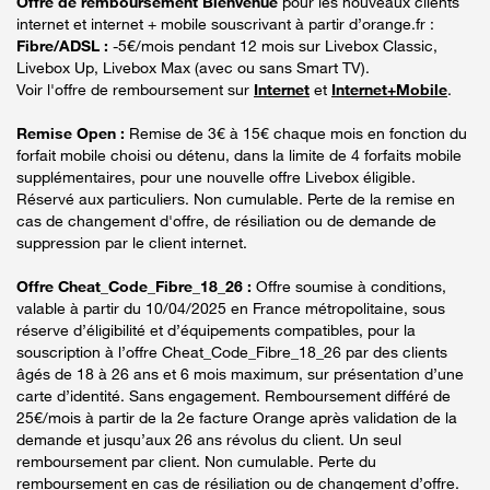
Offre de remboursement Bienvenue
pour les nouveaux clients
internet et internet + mobile souscrivant à partir d’orange.fr :
Fibre/ADSL :
-5€/mois pendant 12 mois sur Livebox Classic,
Livebox Up, Livebox Max (avec ou sans Smart TV).
Voir l'offre de remboursement sur
Internet
et
Internet+Mobile
.
Remise Open :
Remise de 3€ à 15€ chaque mois en fonction du
forfait mobile choisi ou détenu, dans la limite de 4 forfaits mobile
supplémentaires, pour une nouvelle offre Livebox éligible.
Réservé aux particuliers. Non cumulable. Perte de la remise en
cas de changement d'offre, de résiliation ou de demande de
suppression par le client internet.
Offre Cheat_Code_Fibre_18_26 :
Offre soumise à conditions,
valable à partir du 10/04/2025 en France métropolitaine, sous
réserve d’éligibilité et d’équipements compatibles, pour la
souscription à l’offre Cheat_Code_Fibre_18_26 par des clients
âgés de 18 à 26 ans et 6 mois maximum, sur présentation d’une
carte d’identité. Sans engagement. Remboursement différé de
25€/mois à partir de la 2e facture Orange après validation de la
demande et jusqu’aux 26 ans révolus du client. Un seul
remboursement par client. Non cumulable. Perte du
remboursement en cas de résiliation ou de changement d’offre.