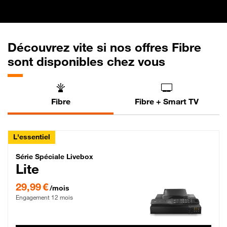
Découvrez vite si nos offres Fibre
sont disponibles chez vous
Fibre
Fibre + Smart TV
L'essentiel
Série Spéciale Livebox Lite Fibre
Série Spéciale Livebox
Lite
29,99 € par mois , Engagement 12 mois
29,99 €
/mois
Engagement 12 mois