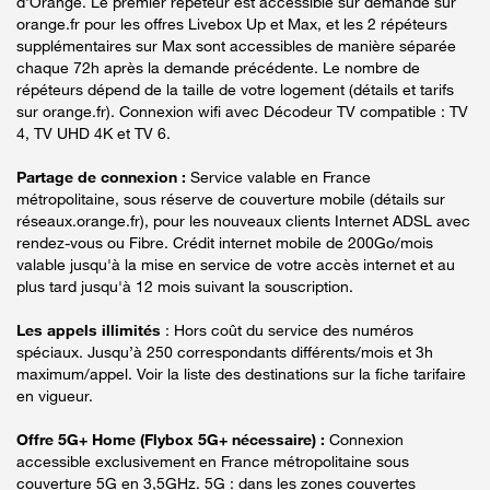
d'Orange. Le premier répéteur est accessible sur demande sur
orange.fr pour les offres Livebox Up et Max, et les 2 répéteurs
supplémentaires sur Max sont accessibles de manière séparée
chaque 72h après la demande précédente. Le nombre de
répéteurs dépend de la taille de votre logement (détails et tarifs
sur orange.fr). Connexion wifi avec Décodeur TV compatible : TV
4, TV UHD 4K et TV 6.
Partage de connexion :
Service valable en France
métropolitaine, sous réserve de couverture mobile (détails sur
réseaux.orange.fr), pour les nouveaux clients Internet ADSL avec
rendez-vous ou Fibre. Crédit internet mobile de 200Go/mois
valable jusqu'à la mise en service de votre accès internet et au
plus tard jusqu'à 12 mois suivant la souscription.
Les appels illimités
: Hors coût du service des numéros
spéciaux. Jusqu’à 250 correspondants différents/mois et 3h
maximum/appel. Voir la liste des destinations sur la fiche tarifaire
en vigueur.
Offre 5G+ Home (Flybox 5G+ nécessaire) :
Connexion
accessible exclusivement en France métropolitaine sous
couverture 5G en 3,5GHz. 5G : dans les zones couvertes