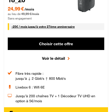
24,99 € par mois pendant 0 mois puis 49,99 € par mois, Sans engagement
24,99 €
/mois
au lieu de
49,99 €/mois
Sans engagement
25 € par mois
-
25€ / mois
jusqu'à votre 27ème anniversaire
Choisir cette offre
Voir le détail
Fibre très rapide :
jusqu'à ↓ 2 Gbit/s ↑ 800 Mbit/s
Livebox 6 : Wifi 6E
Jusqu’à 200 chaînes TV + 1 Décodeur TV UHD en
option à 5€/mois