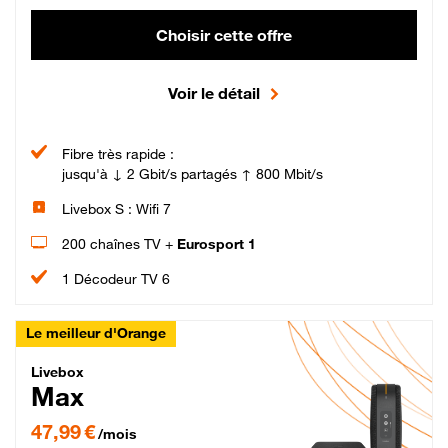
Choisir cette offre
Voir le détail
Fibre très rapide :
jusqu'à ↓ 2 Gbit/s partagés ↑ 800 Mbit/s
Livebox S : Wifi 7
200 chaînes TV +
Eurosport 1
1 Décodeur TV 6
Le meilleur d'Orange
Livebox Max Fibre
Livebox
Max
47,99 € par mois pendant 12 mois puis 57,99 € par mois, Engagement 12 moi
47,99 €
/mois