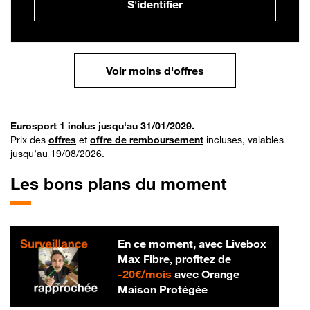
S'identifier
Voir moins d'offres
Eurosport 1 inclus jusqu'au 31/01/2029.
Prix des
offres
et
offre de remboursement
incluses, valables
jusqu’au 19/08/2026.
Les bons plans du moment
En ce moment, avec Livebox
Max Fibre, profitez de
20 € par mois
-
20€/mois
avec Orange
Maison Protégée