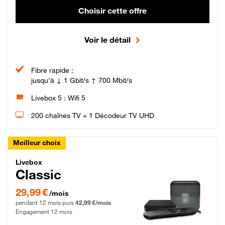
Choisir cette offre
Voir le détail
Fibre rapide :
jusqu'à ↓ 1 Gbit/s ↑ 700 Mbit/s
Livebox 5 : Wifi 5
200 chaînes TV + 1 Décodeur TV UHD
Meilleur choix
Livebox Classic Fibre
Livebox
Classic
29,99 € par mois pendant 12 mois puis 42,99 € par mois, Engagement 12 moi
29,99 €
/mois
pendant 12 mois puis
42,99 €/mois
Engagement 12 mois