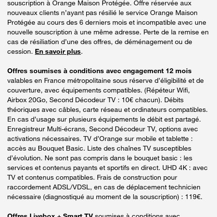
souscription à Orange Maison Protégée. Offre réservée aux
nouveaux clients n’ayant pas résilié le service Orange Maison
Protégée au cours des 6 derniers mois et incompatible avec une
nouvelle souscription à une même adresse. Perte de la remise en
cas de résiliation d’une des offres, de déménagement ou de
cession.
En savoir plus
.
Offres soumises à conditions avec engagement 12 mois
valables en France métropolitaine sous réserve d’éligibilité et de
couverture, avec équipements compatibles. (Répéteur Wifi,
Airbox 20Go, Second Décodeur TV : 10€ chacun). Débits
théoriques avec câbles, carte réseau et ordinateurs compatibles.
En cas d’usage sur plusieurs équipements le débit est partagé.
Enregistreur Multi-écrans, Second Décodeur TV, options avec
activations nécessaires. TV d’Orange sur mobile et tablette :
accès au Bouquet Basic. Liste des chaînes TV susceptibles
d’évolution. Ne sont pas compris dans le bouquet basic : les
services et contenus payants et sportifs en direct. UHD 4K : avec
TV et contenus compatibles. Frais de construction pour
raccordement ADSL/VDSL, en cas de déplacement technicien
nécessaire (diagnostiqué au moment de la souscription) : 119€.
Offres Livebox + Smart TV
soumises à conditions avec