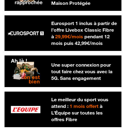
Maison Protégée
Eurosport 1 inclus à partir de
l’offre Livebox Classic Fibre
29,99 € par mois
à
29,99€/mois
pendant 12
42,99 € par m
mois puis
42,99€/mois
Une super connexion pour
tout faire chez vous avec la
5G. Sans engagement
Le meilleur du sport vous
attend :
1 mois offert
à
L’Équipe sur toutes les
offres Fibre