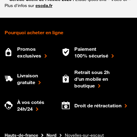
Plus d'infos sur
escda.fr
Pourquoi acheter en ligne
Promos
Paiement
exclusives
100% sécurisé
Retrait sous 2h
Livraison
d'un mobile en
gratuite
boutique
À vos cotés
Droit de rétractation
24h/24
Internet fibre
Boutique Orange
Hauts-de-france
Nord
Noyelles-sur-escaut