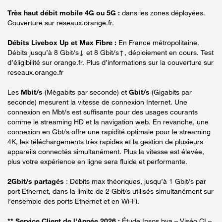
Très haut débit mobile 4G ou 5G :
dans les zones déployées.
Couverture sur reseaux.orange.fr.
Débits Livebox Up et Max Fibre :
En France métropolitaine.
Débits jusqu’à 8 Gbit/s↓ et 8 Gbit/s↑, déploiement en cours. Test
d’éligibilité sur orange.fr. Plus d’informations sur la couverture sur
reseaux.orange.fr
Les
Mbit/s
(Mégabits par seconde) et
Gbit/s
(Gigabits par
seconde) mesurent la vitesse de connexion Internet. Une
connexion en Mbt/s est suffisante pour des usages courants
comme le streaming HD et la navigation web. En revanche, une
connexion en Gbt/s offre une rapidité optimale pour le streaming
4K, les téléchargements très rapides et la gestion de plusieurs
appareils connectés simultanément. Plus la vitesse est élevée,
plus votre expérience en ligne sera fluide et performante.
2Gbit/s partagés
: Débits max théoriques, jusqu’à 1 Gbit/s par
port Ethernet, dans la limite de 2 Gbit/s utilisés simultanément sur
l’ensemble des ports Ethernet et en Wi-Fi.
** Service Client de l'Année 2026 :
Étude Ipsos bva – Viséo CI –