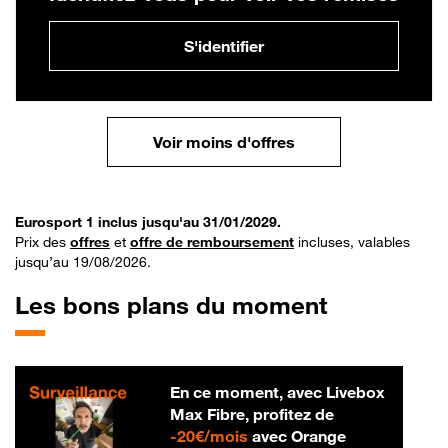
S'identifier
Voir moins d'offres
Eurosport 1 inclus jusqu'au 31/01/2029.
Prix des
offres
et
offre de remboursement
incluses, valables
jusqu’au 19/08/2026.
Les bons plans du moment
En ce moment, avec Livebox
Max Fibre, profitez de
20 € par mois
-
20€/mois
avec Orange