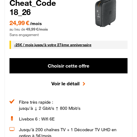
Cheat_Code
18_26
24,99 € par mois pendant 0 mois puis 49,99 € par mois, Sans engagement
24,99 €
/mois
au lieu de
49,99 €/mois
Sans engagement
25 € par mois
-
25€ / mois
jusqu'à votre 27ème anniversaire
Choisir cette offre
Voir le détail
Fibre très rapide :
jusqu'à ↓ 2 Gbit/s ↑ 800 Mbit/s
Livebox 6 : Wifi 6E
Jusqu’à 200 chaînes TV + 1 Décodeur TV UHD en
option à 5€/mois