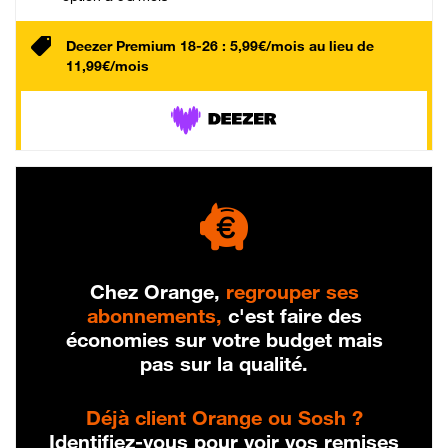
Deezer Premium 18-26 : 5,99€/mois au lieu de
11,99€/mois
Chez Orange,
regrouper ses
abonnements,
c'est faire des
économies sur votre budget mais
pas sur la qualité.
Déjà client Orange ou Sosh ?
Identifiez-vous pour voir vos remises