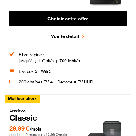
Choisir cette offre
Voir le détail
Fibre rapide :
jusqu'à ↓ 1 Gbit/s ↑ 700 Mbit/s
Livebox 5 : Wifi 5
200 chaînes TV + 1 Décodeur TV UHD
Meilleur choix
Livebox Classic Fibre
Livebox
Classic
29,99 € par mois pendant 12 mois puis 42,99 € par mois, Engagement 12 moi
29,99 €
/mois
pendant 12 mois puis
42,99 €/mois