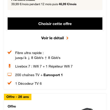
39,99 €/mois
pendant 12 mois puis
46,99 €/mois
Choisir cette offre
Voir le détail
Fibre ultra rapide :
jusqu'à ↓ 8 Gbit/s ↑ 8 Gbit/s
Livebox 7 : Wifi 7 + 1 Répéteur Wifi 7
200 chaînes TV +
Eurosport 1
1 Décodeur TV 6
Offre - 26 ans
Cheat_Code Fibre_18_26
Offre