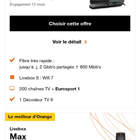
Engagement 12 mois
Choisir cette offre
Voir le détail
Fibre très rapide :
jusqu'à ↓ 2 Gbit/s partagés ↑ 800 Mbit/s
Livebox S : Wifi 7
200 chaînes TV +
Eurosport 1
1 Décodeur TV 6
Le meilleur d'Orange
Livebox Max Fibre
Livebox
Max