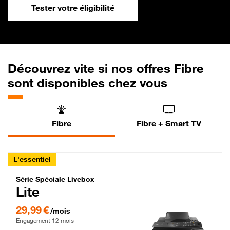
Tester votre éligibilité
Découvrez vite si nos offres Fibre
sont disponibles chez vous
Fibre
Fibre + Smart TV
L'essentiel
Série Spéciale Livebox Lite Fibre
Série Spéciale Livebox
Lite
29,99 € par mois , Engagement 12 mois
29,99 €
/mois
Engagement 12 mois