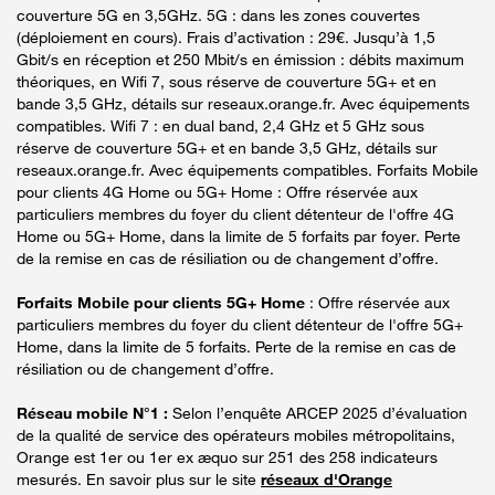
couverture 5G en 3,5GHz. 5G : dans les zones couvertes
(déploiement en cours). Frais d’activation : 29€. Jusqu’à 1,5
Gbit/s en réception et 250 Mbit/s en émission : débits maximum
théoriques, en Wifi 7, sous réserve de couverture 5G+ et en
bande 3,5 GHz, détails sur reseaux.orange.fr. Avec équipements
compatibles. Wifi 7 : en dual band, 2,4 GHz et 5 GHz sous
réserve de couverture 5G+ et en bande 3,5 GHz, détails sur
reseaux.orange.fr. Avec équipements compatibles. Forfaits Mobile
pour clients 4G Home ou 5G+ Home : Offre réservée aux
particuliers membres du foyer du client détenteur de l'offre 4G
Home ou 5G+ Home, dans la limite de 5 forfaits par foyer. Perte
de la remise en cas de résiliation ou de changement d’offre.
Forfaits Mobile pour clients 5G+ Home
: Offre réservée aux
particuliers membres du foyer du client détenteur de l'offre 5G+
Home, dans la limite de 5 forfaits. Perte de la remise en cas de
résiliation ou de changement d’offre.
Réseau mobile N°1 :
Selon l’enquête ARCEP 2025 d’évaluation
de la qualité de service des opérateurs mobiles métropolitains,
Orange est 1er ou 1er ex æquo sur 251 des 258 indicateurs
mesurés. En savoir plus sur le site
réseaux d'Orange