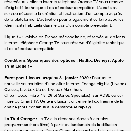
réservée aux clients internet téléphone Orange TV sous réserve
d’éligibilité technique et de décodeur compatible. L'accès au
service nécessite la création et l'activation d'un compte auprès
de la plateforme. L’activation pourra également se faire avec les
identifiants habituels dans le cas d’un compte préexistant.
Ligue 1+ :
valable en France métropolitaine, réservée aux clients
internet téléphone Orange TV sous réserve d’éligibilité technique
et de décodeur compatible.
Conditions Spécifiques des options :
Netflix
,
Disney+
,
Apple
TV
et
Ligue 1+
Eurosport 1 inclus jusqu’au 31 janvier 2029 :
Pour toute
nouvelle souscription d’une offre Internet Orange éligible (Livebox
Classic, Livebox Up ou Livebox Max, hors
Cheat_Code_Fibre_18_26 et Séries Spéciales), sur ADSL ou sur
Fibre ou Smart TV. Cette inclusion concerne le flux linéaire de la
chaine (hors contenus à la demande et replay).
La TV d'Orange :
La TV à la demande Accès à certains
programmes (hors films) à partir du lendemain de la diffusion
(hors programmes de Disney Channel disponibles le lundi suivant