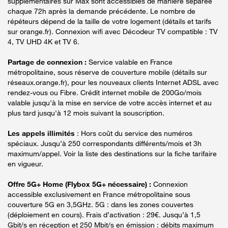
supplémentaires sur Max sont accessibles de manière séparée
chaque 72h après la demande précédente. Le nombre de
répéteurs dépend de la taille de votre logement (détails et tarifs
sur orange.fr). Connexion wifi avec Décodeur TV compatible : TV
4, TV UHD 4K et TV 6.
Partage de connexion :
Service valable en France
métropolitaine, sous réserve de couverture mobile (détails sur
réseaux.orange.fr), pour les nouveaux clients Internet ADSL avec
rendez-vous ou Fibre. Crédit internet mobile de 200Go/mois
valable jusqu'à la mise en service de votre accès internet et au
plus tard jusqu'à 12 mois suivant la souscription.
Les appels illimités
: Hors coût du service des numéros
spéciaux. Jusqu’à 250 correspondants différents/mois et 3h
maximum/appel. Voir la liste des destinations sur la fiche tarifaire
en vigueur.
Offre 5G+ Home (Flybox 5G+ nécessaire) :
Connexion
accessible exclusivement en France métropolitaine sous
couverture 5G en 3,5GHz. 5G : dans les zones couvertes
(déploiement en cours). Frais d’activation : 29€. Jusqu’à 1,5
Gbit/s en réception et 250 Mbit/s en émission : débits maximum