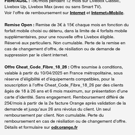
Fibre/ADSL :
-5€/mois pendant 12 mois sur Livebox Classic,
Livebox Up, Livebox Max (avec ou sans Smart TV).
Voir l'offre de remboursement sur
Internet
et
Internet+Mobile
.
Remise Open :
Remise de 3€ à 15€ chaque mois en fonction du
forfait mobile choisi ou détenu, dans la limite de 4 forfaits mobile
supplémentaires, pour une nouvelle offre Livebox éligible.
Réservé aux particuliers. Non cumulable. Perte de la remise en
cas de changement d'offre, de résiliation ou de demande de
suppression par le client internet.
Offre Cheat_Code_Fibre_18_26 :
Offre soumise à conditions,
valable à partir du 10/04/2025 en France métropolitaine, sous
réserve d’éligibilité et d’équipements compatibles, pour la
souscription à l’offre Cheat_Code_Fibre_18_26 par des clients
âgés de 18 à 26 ans et 6 mois maximum, sur présentation d’une
carte d’identité. Sans engagement. Remboursement différé de
25€/mois à partir de la 2e facture Orange après validation de la
demande et jusqu’aux 26 ans révolus du client. Un seul
remboursement par client. Non cumulable. Perte du
remboursement en cas de résiliation ou de changement d’offre.
Détails et formulaire sur
odr.orange.fr