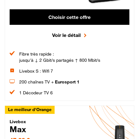
Choisir cette offre
Voir le détail
Fibre très rapide :
jusqu'à ↓ 2 Gbit/s partagés ↑ 800 Mbit/s
Livebox S : Wifi 7
200 chaînes TV +
Eurosport 1
1 Décodeur TV 6
Le meilleur d'Orange
Livebox Max Fibre
Livebox
Max
47,99 € par mois pendant 12 mois puis 57,99 € par mois, Engagement 12 moi