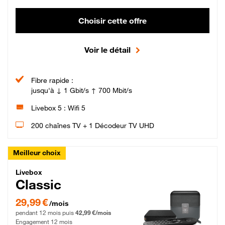
Choisir cette offre
Voir le détail
Fibre rapide :
jusqu'à ↓ 1 Gbit/s ↑ 700 Mbit/s
Livebox 5 : Wifi 5
200 chaînes TV + 1 Décodeur TV UHD
Meilleur choix
Livebox Classic Fibre
Livebox
Classic
29,99 € par mois pendant 12 mois puis 42,99 € par mois, Engagement 12 moi
29,99 €
/mois
pendant 12 mois puis
42,99 €/mois
Engagement 12 mois