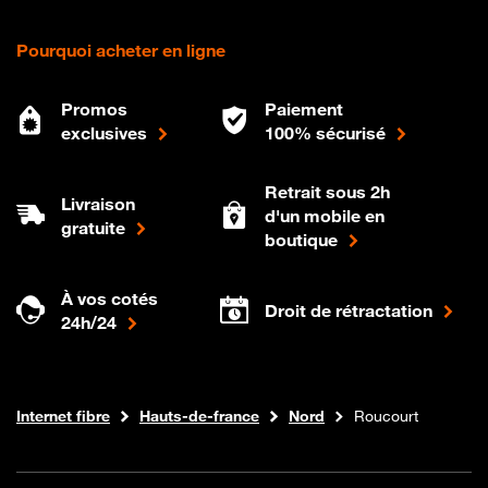
Pourquoi acheter en ligne
Promos
Paiement
exclusives
100% sécurisé
Retrait sous 2h
Livraison
d'un mobile en
gratuite
boutique
À vos cotés
Droit de rétractation
24h/24
Boutique Orange
Internet fibre
Hauts-de-france
Nord
Roucourt