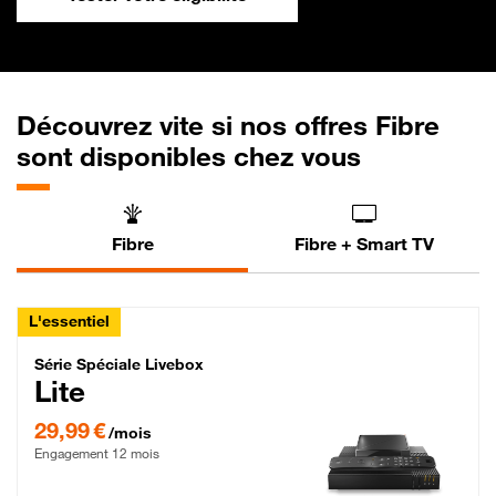
Découvrez vite si nos offres Fibre
sont disponibles chez vous
Fibre
Fibre + Smart TV
L'essentiel
Série Spéciale Livebox Lite Fibre
Série Spéciale Livebox
Lite
29,99 € par mois , Engagement 12 mois
29,99 €
/mois
Engagement 12 mois