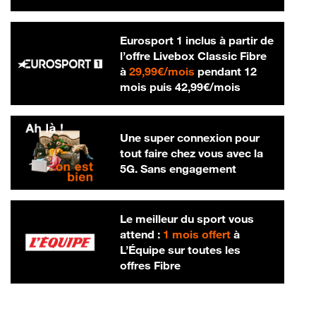
Eurosport 1 inclus à partir de
l’offre Livebox Classic Fibre
29,99 € par mois
à
29,99€/mois
pendant 12
42,99 € par m
mois puis
42,99€/mois
Une super connexion pour
tout faire chez vous avec la
5G. Sans engagement
Le meilleur du sport vous
attend :
1 mois offert
à
L’Équipe sur toutes les
offres Fibre