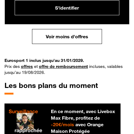
S'identifier
Voir moins d'offres
Eurosport 1 inclus jusqu'au 31/01/2029.
Prix des
offres
et
offre de remboursement
incluses, valables
jusqu’au 19/08/2026.
Les bons plans du moment
En ce moment, avec Livebox
Max Fibre, profitez de
20 € par mois
-
20€/mois
avec Orange
Maison Protégée