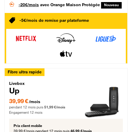
-20€/mois
avec Orange Maison Protégée
Nouveau
-5€/mois de remise par plateforme
Fibre ultra rapide
Livebox Up Fibre
Livebox
Up
39,99 € par mois pendant 12 mois puis 51,99 € par mois, Engagement 12 moi
39,99 €
/mois
pendant 12 mois puis
51,99 €/mois
Engagement 12 mois
Prix client mobile
39,99 €/mois
pendant 12 mois puis
46,99 €/mois