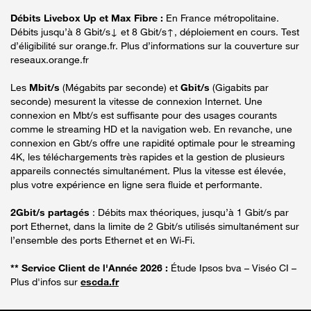
Débits Livebox Up et Max Fibre :
En France métropolitaine.
Débits jusqu’à 8 Gbit/s↓ et 8 Gbit/s↑, déploiement en cours. Test
d’éligibilité sur orange.fr. Plus d’informations sur la couverture sur
reseaux.orange.fr
Les
Mbit/s
(Mégabits par seconde) et
Gbit/s
(Gigabits par
seconde) mesurent la vitesse de connexion Internet. Une
connexion en Mbt/s est suffisante pour des usages courants
comme le streaming HD et la navigation web. En revanche, une
connexion en Gbt/s offre une rapidité optimale pour le streaming
4K, les téléchargements très rapides et la gestion de plusieurs
appareils connectés simultanément. Plus la vitesse est élevée,
plus votre expérience en ligne sera fluide et performante.
2Gbit/s partagés
: Débits max théoriques, jusqu’à 1 Gbit/s par
port Ethernet, dans la limite de 2 Gbit/s utilisés simultanément sur
l’ensemble des ports Ethernet et en Wi-Fi.
** Service Client de l'Année 2026 :
Étude Ipsos bva – Viséo CI –
Plus d'infos sur
escda.fr