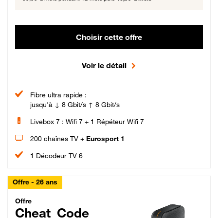
Choisir cette offre
Voir le détail
Fibre ultra rapide :
jusqu'à ↓ 8 Gbit/s ↑ 8 Gbit/s
Livebox 7 : Wifi 7 + 1 Répéteur Wifi 7
200 chaînes TV +
Eurosport 1
1 Décodeur TV 6
Offre - 26 ans
Cheat_Code Fibre_18_26
Offre
Cheat_Code