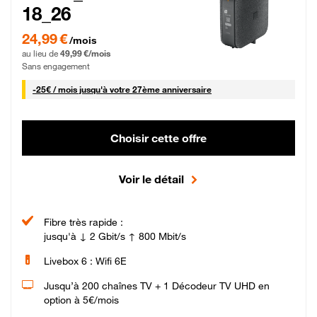
18_26
24,99 € par mois pendant 0 mois puis 49,99 € par mois, Sans engagement
24,99 €
/mois
au lieu de
49,99 €/mois
Sans engagement
25 € par mois
-
25€ / mois
jusqu'à votre 27ème anniversaire
Choisir cette offre
Voir le détail
Fibre très rapide :
jusqu'à ↓ 2 Gbit/s ↑ 800 Mbit/s
Livebox 6 : Wifi 6E
Jusqu’à 200 chaînes TV + 1 Décodeur TV UHD en
option à 5€/mois