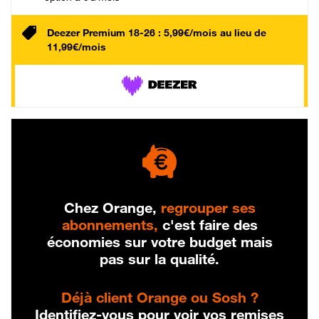
Deezer Premium 18-26 : 5,99€/mois au lieu de
11,99€/mois
Chez Orange,
regrouper ses
abonnements,
c'est faire des
économies sur votre budget mais
pas sur la qualité.
Déjà client Orange ou Sosh ?
Identifiez-vous pour voir vos remises