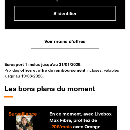
S'identifier
Voir moins d'offres
Eurosport 1 inclus jusqu'au 31/01/2029.
Prix des
offres
et
offre de remboursement
incluses, valables
jusqu’au 19/08/2026.
Les bons plans du moment
En ce moment, avec Livebox
Max Fibre, profitez de
20 € par mois
-
20€/mois
avec Orange