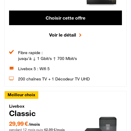
Choisir cette offre
Voir le détail
Fibre rapide :
jusqu'à ↓ 1 Gbit/s ↑ 700 Mbit/s
Livebox 5 : Wifi 5
200 chaînes TV + 1 Décodeur TV UHD
Meilleur choix
Livebox Classic Fibre
Livebox
Classic
29,99 € par mois pendant 12 mois puis 42,99 € par mois, Engagement 12 moi
29,99 €
/mois
pendant 12 mois puis
42,99 €/mois