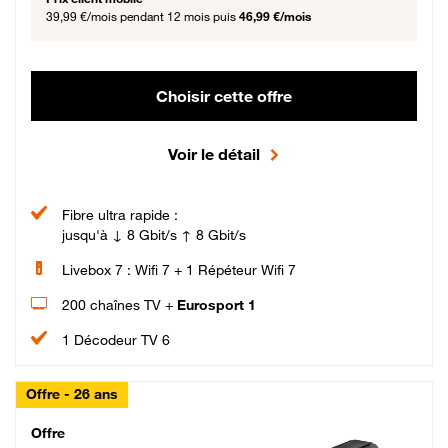
39,99 €/mois
pendant 12 mois puis
46,99 €/mois
Choisir cette offre
Voir le détail
Fibre ultra rapide :
jusqu'à ↓ 8 Gbit/s ↑ 8 Gbit/s
Livebox 7 : Wifi 7 + 1 Répéteur Wifi 7
200 chaînes TV +
Eurosport 1
1 Décodeur TV 6
Offre - 26 ans
Cheat_Code Fibre_18_26
Offre