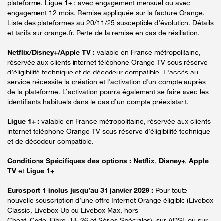
plateforme. Ligue 1+ : avec engagement mensuel ou avec
engagement 12 mois. Remise appliquée sur la facture Orange.
Liste des plateformes au 20/11/25 susceptible d’évolution. Détails
et tarifs sur orange.fr. Perte de la remise en cas de résiliation.
Netflix/Disney+/Apple TV :
valable en France métropolitaine,
réservée aux clients internet téléphone Orange TV sous réserve
d’éligibilité technique et de décodeur compatible. L'accès au
service nécessite la création et l'activation d'un compte auprès
de la plateforme. L’activation pourra également se faire avec les
identifiants habituels dans le cas d’un compte préexistant.
Ligue 1+ :
valable en France métropolitaine, réservée aux clients
internet téléphone Orange TV sous réserve d’éligibilité technique
et de décodeur compatible.
Conditions Spécifiques des options :
Netflix
,
Disney+
,
Apple
TV
et
Ligue 1+
Eurosport 1 inclus jusqu’au 31 janvier 2029 :
Pour toute
nouvelle souscription d’une offre Internet Orange éligible (Livebox
Classic, Livebox Up ou Livebox Max, hors
Cheat_Code_Fibre_18_26 et Séries Spéciales), sur ADSL ou sur