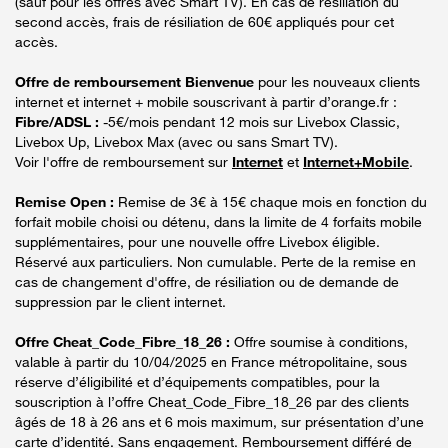
(sauf pour les offres avec Smart TV). En cas de résiliation du
second accès, frais de résiliation de 60€ appliqués pour cet
accès.
Offre de remboursement Bienvenue
pour les nouveaux clients
internet et internet + mobile souscrivant à partir d’orange.fr :
Fibre/ADSL :
-5€/mois pendant 12 mois sur Livebox Classic,
Livebox Up, Livebox Max (avec ou sans Smart TV).
Voir l'offre de remboursement sur
Internet
et
Internet+Mobile
.
Remise Open :
Remise de 3€ à 15€ chaque mois en fonction du
forfait mobile choisi ou détenu, dans la limite de 4 forfaits mobile
supplémentaires, pour une nouvelle offre Livebox éligible.
Réservé aux particuliers. Non cumulable. Perte de la remise en
cas de changement d'offre, de résiliation ou de demande de
suppression par le client internet.
Offre Cheat_Code_Fibre_18_26 :
Offre soumise à conditions,
valable à partir du 10/04/2025 en France métropolitaine, sous
réserve d’éligibilité et d’équipements compatibles, pour la
souscription à l’offre Cheat_Code_Fibre_18_26 par des clients
âgés de 18 à 26 ans et 6 mois maximum, sur présentation d’une
carte d’identité. Sans engagement. Remboursement différé de