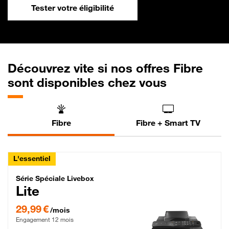
Tester votre éligibilité
Découvrez vite si nos offres Fibre
sont disponibles chez vous
Fibre
Fibre + Smart TV
L'essentiel
Série Spéciale Livebox Lite Fibre
Série Spéciale Livebox
Lite
29,99 € par mois , Engagement 12 mois
29,99 €
/mois
Engagement 12 mois