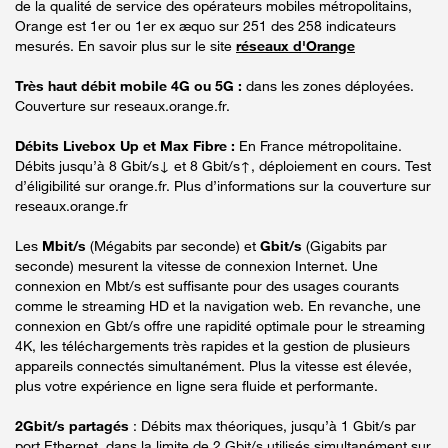
de la qualité de service des opérateurs mobiles métropolitains,
Orange est 1er ou 1er ex æquo sur 251 des 258 indicateurs
mesurés. En savoir plus sur le site
réseaux d'Orange
Très haut débit mobile 4G ou 5G :
dans les zones déployées.
Couverture sur reseaux.orange.fr.
Débits Livebox Up et Max Fibre :
En France métropolitaine.
Débits jusqu’à 8 Gbit/s↓ et 8 Gbit/s↑, déploiement en cours. Test
d’éligibilité sur orange.fr. Plus d’informations sur la couverture sur
reseaux.orange.fr
Les
Mbit/s
(Mégabits par seconde) et
Gbit/s
(Gigabits par
seconde) mesurent la vitesse de connexion Internet. Une
connexion en Mbt/s est suffisante pour des usages courants
comme le streaming HD et la navigation web. En revanche, une
connexion en Gbt/s offre une rapidité optimale pour le streaming
4K, les téléchargements très rapides et la gestion de plusieurs
appareils connectés simultanément. Plus la vitesse est élevée,
plus votre expérience en ligne sera fluide et performante.
2Gbit/s partagés
: Débits max théoriques, jusqu’à 1 Gbit/s par
port Ethernet, dans la limite de 2 Gbit/s utilisés simultanément sur