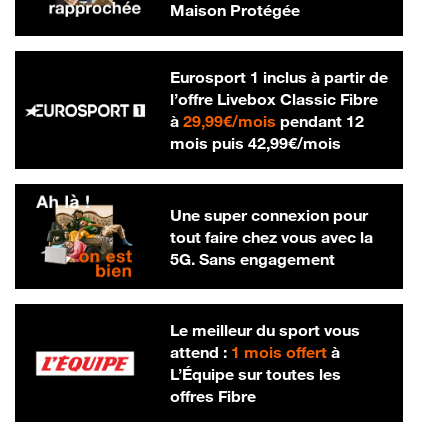
Maison Protégée
Eurosport 1 inclus à partir de
l’offre Livebox Classic Fibre
29,99 € par mois
à
29,99€/mois
pendant 12
42,99 € par m
mois puis
42,99€/mois
Une super connexion pour
tout faire chez vous avec la
5G. Sans engagement
Le meilleur du sport vous
attend :
1 mois offert
à
L’Équipe sur toutes les
offres Fibre