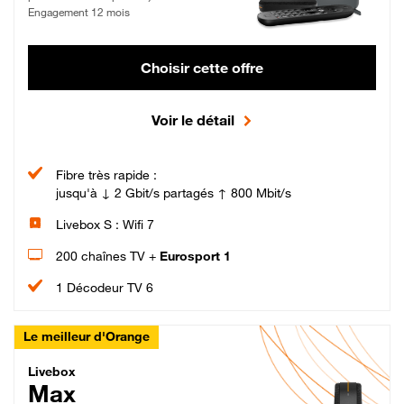
Engagement 12 mois
Choisir cette offre
Voir le détail
Fibre très rapide :
jusqu'à ↓ 2 Gbit/s partagés ↑ 800 Mbit/s
Livebox S : Wifi 7
200 chaînes TV +
Eurosport 1
1 Décodeur TV 6
Le meilleur d'Orange
Livebox Max Fibre
Livebox
Max