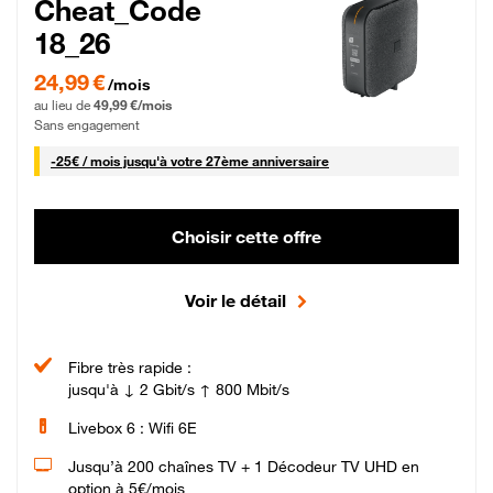
Cheat_Code
18_26
24,99 € par mois pendant 0 mois puis 49,99 € par mois, Sans engagement
24,99 €
/mois
au lieu de
49,99 €/mois
Sans engagement
25 € par mois
-
25€ / mois
jusqu'à votre 27ème anniversaire
Choisir cette offre
Voir le détail
Fibre très rapide :
jusqu'à ↓ 2 Gbit/s ↑ 800 Mbit/s
Livebox 6 : Wifi 6E
Jusqu’à 200 chaînes TV + 1 Décodeur TV UHD en
option à 5€/mois