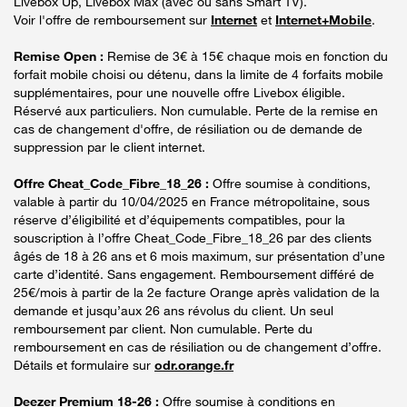
Livebox Up, Livebox Max (avec ou sans Smart TV).
Voir l'offre de remboursement sur
Internet
et
Internet+Mobile
.
Remise Open :
Remise de 3€ à 15€ chaque mois en fonction du
forfait mobile choisi ou détenu, dans la limite de 4 forfaits mobile
supplémentaires, pour une nouvelle offre Livebox éligible.
Réservé aux particuliers. Non cumulable. Perte de la remise en
cas de changement d'offre, de résiliation ou de demande de
suppression par le client internet.
Offre Cheat_Code_Fibre_18_26 :
Offre soumise à conditions,
valable à partir du 10/04/2025 en France métropolitaine, sous
réserve d’éligibilité et d’équipements compatibles, pour la
souscription à l’offre Cheat_Code_Fibre_18_26 par des clients
âgés de 18 à 26 ans et 6 mois maximum, sur présentation d’une
carte d’identité. Sans engagement. Remboursement différé de
25€/mois à partir de la 2e facture Orange après validation de la
demande et jusqu’aux 26 ans révolus du client. Un seul
remboursement par client. Non cumulable. Perte du
remboursement en cas de résiliation ou de changement d’offre.
Détails et formulaire sur
odr.orange.fr
Deezer Premium 18-26 :
Offre soumise à conditions en