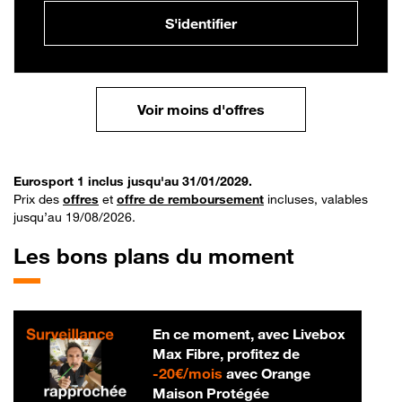
S'identifier
Voir moins d'offres
Eurosport 1 inclus jusqu'au 31/01/2029.
Prix des
offres
et
offre de remboursement
incluses, valables
jusqu’au 19/08/2026.
Les bons plans du moment
En ce moment, avec Livebox
Max Fibre, profitez de
20 € par mois
-
20€/mois
avec Orange
Maison Protégée