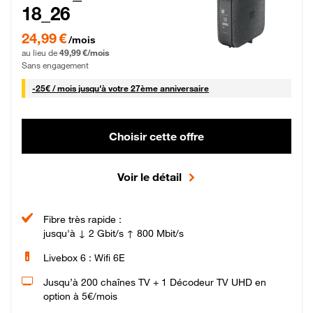
18_26
24,99 € par mois pendant 0 mois puis 49,99 € par mois, Sans engagement
24,99 €
/mois
au lieu de
49,99 €/mois
Sans engagement
25 € par mois
-
25€ / mois
jusqu'à votre 27ème anniversaire
Choisir cette offre
Voir le détail
Fibre très rapide :
jusqu'à ↓ 2 Gbit/s ↑ 800 Mbit/s
Livebox 6 : Wifi 6E
Jusqu’à 200 chaînes TV + 1 Décodeur TV UHD en
option à 5€/mois