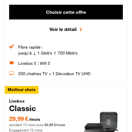
Choisir cette offre
Voir le détail
Fibre rapide :
jusqu'à ↓ 1 Gbit/s ↑ 700 Mbit/s
Livebox 5 : Wifi 5
200 chaînes TV + 1 Décodeur TV UHD
Meilleur choix
Livebox Classic Fibre
Livebox
Classic
29,99 € par mois pendant 12 mois puis 42,99 € par mois, Engagement 12 moi
29,99 €
/mois
pendant 12 mois puis
42,99 €/mois
Engagement 12 mois