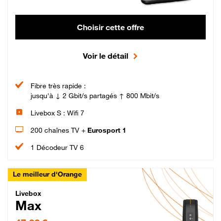
Choisir cette offre
Voir le détail
Fibre très rapide :
jusqu'à ↓ 2 Gbit/s partagés ↑ 800 Mbit/s
Livebox S : Wifi 7
200 chaînes TV +
Eurosport 1
1 Décodeur TV 6
Le meilleur d'Orange
Livebox Max Fibre
Livebox
Max
47,99 € par mois pendant 12 mois puis 57,99 € par mois, Engagement 12 moi