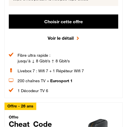
Choisir cette offre
Voir le détail
Fibre ultra rapide :
jusqu'à ↓ 8 Gbit/s ↑ 8 Gbit/s
Livebox 7 : Wifi 7 + 1 Répéteur Wifi 7
200 chaînes TV +
Eurosport 1
1 Décodeur TV 6
Offre - 26 ans
Cheat_Code Fibre_18_26
Offre
Cheat_Code