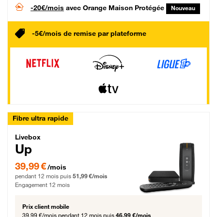
-20€/mois
avec Orange Maison Protégée
Nouveau
-5€/mois de remise par plateforme
Fibre ultra rapide
Livebox Up Fibre
Livebox
Up
39,99 € par mois pendant 12 mois puis 51,99 € par mois, Engagement 12 moi
39,99 €
/mois
pendant 12 mois puis
51,99 €/mois
Engagement 12 mois
Prix client mobile
39,99 €/mois
pendant 12 mois puis
46,99 €/mois