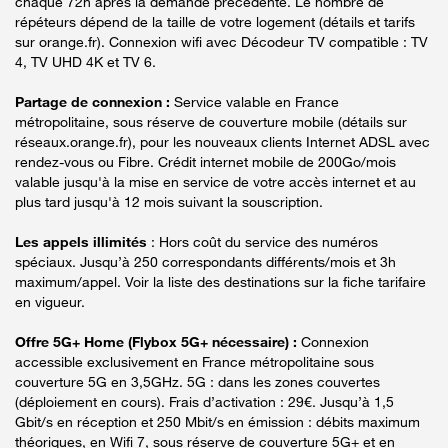
chaque 72h après la demande précédente. Le nombre de
répéteurs dépend de la taille de votre logement (détails et tarifs
sur orange.fr). Connexion wifi avec Décodeur TV compatible : TV
4, TV UHD 4K et TV 6.
Partage de connexion :
Service valable en France
métropolitaine, sous réserve de couverture mobile (détails sur
réseaux.orange.fr), pour les nouveaux clients Internet ADSL avec
rendez-vous ou Fibre. Crédit internet mobile de 200Go/mois
valable jusqu'à la mise en service de votre accès internet et au
plus tard jusqu'à 12 mois suivant la souscription.
Les appels illimités
: Hors coût du service des numéros
spéciaux. Jusqu’à 250 correspondants différents/mois et 3h
maximum/appel. Voir la liste des destinations sur la fiche tarifaire
en vigueur.
Offre 5G+ Home (Flybox 5G+ nécessaire) :
Connexion
accessible exclusivement en France métropolitaine sous
couverture 5G en 3,5GHz. 5G : dans les zones couvertes
(déploiement en cours). Frais d’activation : 29€. Jusqu’à 1,5
Gbit/s en réception et 250 Mbit/s en émission : débits maximum
théoriques, en Wifi 7, sous réserve de couverture 5G+ et en