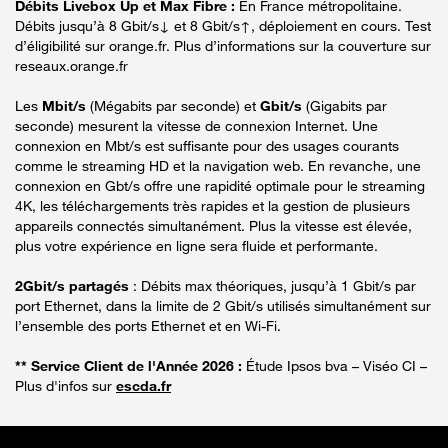
Débits Livebox Up et Max Fibre :
En France métropolitaine.
Débits jusqu’à 8 Gbit/s↓ et 8 Gbit/s↑, déploiement en cours. Test
d’éligibilité sur orange.fr. Plus d’informations sur la couverture sur
reseaux.orange.fr
Les
Mbit/s
(Mégabits par seconde) et
Gbit/s
(Gigabits par
seconde) mesurent la vitesse de connexion Internet. Une
connexion en Mbt/s est suffisante pour des usages courants
comme le streaming HD et la navigation web. En revanche, une
connexion en Gbt/s offre une rapidité optimale pour le streaming
4K, les téléchargements très rapides et la gestion de plusieurs
appareils connectés simultanément. Plus la vitesse est élevée,
plus votre expérience en ligne sera fluide et performante.
2Gbit/s partagés
: Débits max théoriques, jusqu’à 1 Gbit/s par
port Ethernet, dans la limite de 2 Gbit/s utilisés simultanément sur
l’ensemble des ports Ethernet et en Wi-Fi.
** Service Client de l'Année 2026 :
Étude Ipsos bva – Viséo CI –
Plus d'infos sur
escda.fr