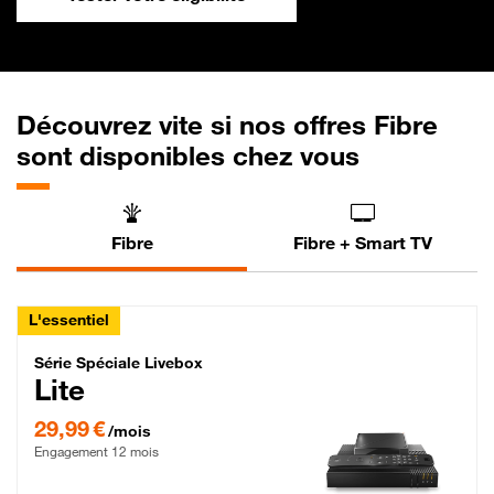
Découvrez vite si nos offres Fibre
sont disponibles chez vous
Fibre
Fibre + Smart TV
L'essentiel
Série Spéciale Livebox Lite Fibre
Série Spéciale Livebox
Lite
29,99 € par mois , Engagement 12 mois
29,99 €
/mois
Engagement 12 mois