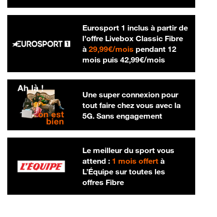
Eurosport 1 inclus à partir de
l’offre Livebox Classic Fibre
29,99 € par mois
à
29,99€/mois
pendant 12
42,99 € par m
mois puis
42,99€/mois
Une super connexion pour
tout faire chez vous avec la
5G. Sans engagement
Le meilleur du sport vous
attend :
1 mois offert
à
L’Équipe sur toutes les
offres Fibre