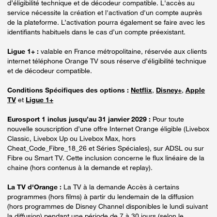
d’éligibilité technique et de décodeur compatible. L'accès au
service nécessite la création et l'activation d'un compte auprès
de la plateforme. L’activation pourra également se faire avec les
identifiants habituels dans le cas d’un compte préexistant.
Ligue 1+ :
valable en France métropolitaine, réservée aux clients
internet téléphone Orange TV sous réserve d’éligibilité technique
et de décodeur compatible.
Conditions Spécifiques des options :
Netflix
,
Disney+
,
Apple
TV
et
Ligue 1+
Eurosport 1 inclus jusqu’au 31 janvier 2029 :
Pour toute
nouvelle souscription d’une offre Internet Orange éligible (Livebox
Classic, Livebox Up ou Livebox Max, hors
Cheat_Code_Fibre_18_26 et Séries Spéciales), sur ADSL ou sur
Fibre ou Smart TV. Cette inclusion concerne le flux linéaire de la
chaine (hors contenus à la demande et replay).
La TV d'Orange :
La TV à la demande Accès à certains
programmes (hors films) à partir du lendemain de la diffusion
(hors programmes de Disney Channel disponibles le lundi suivant
la diffusion) pendant une période de 7 à 30 jours (selon le