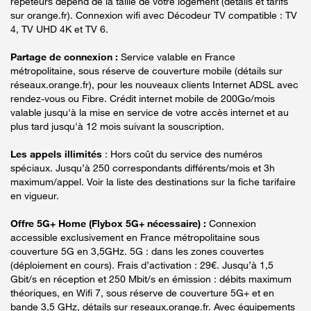
répéteurs dépend de la taille de votre logement (détails et tarifs
sur orange.fr). Connexion wifi avec Décodeur TV compatible : TV
4, TV UHD 4K et TV 6.
Partage de connexion :
Service valable en France
métropolitaine, sous réserve de couverture mobile (détails sur
réseaux.orange.fr), pour les nouveaux clients Internet ADSL avec
rendez-vous ou Fibre. Crédit internet mobile de 200Go/mois
valable jusqu'à la mise en service de votre accès internet et au
plus tard jusqu'à 12 mois suivant la souscription.
Les appels illimités
: Hors coût du service des numéros
spéciaux. Jusqu’à 250 correspondants différents/mois et 3h
maximum/appel. Voir la liste des destinations sur la fiche tarifaire
en vigueur.
Offre 5G+ Home (Flybox 5G+ nécessaire) :
Connexion
accessible exclusivement en France métropolitaine sous
couverture 5G en 3,5GHz. 5G : dans les zones couvertes
(déploiement en cours). Frais d’activation : 29€. Jusqu’à 1,5
Gbit/s en réception et 250 Mbit/s en émission : débits maximum
théoriques, en Wifi 7, sous réserve de couverture 5G+ et en
bande 3,5 GHz, détails sur reseaux.orange.fr. Avec équipements