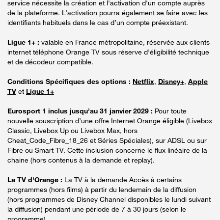
service nécessite la création et l'activation d'un compte auprès
de la plateforme. L’activation pourra également se faire avec les
identifiants habituels dans le cas d’un compte préexistant.
Ligue 1+ :
valable en France métropolitaine, réservée aux clients
internet téléphone Orange TV sous réserve d’éligibilité technique
et de décodeur compatible.
Conditions Spécifiques des options :
Netflix
,
Disney+
,
Apple
TV
et
Ligue 1+
Eurosport 1 inclus jusqu’au 31 janvier 2029 :
Pour toute
nouvelle souscription d’une offre Internet Orange éligible (Livebox
Classic, Livebox Up ou Livebox Max, hors
Cheat_Code_Fibre_18_26 et Séries Spéciales), sur ADSL ou sur
Fibre ou Smart TV. Cette inclusion concerne le flux linéaire de la
chaine (hors contenus à la demande et replay).
La TV d'Orange :
La TV à la demande Accès à certains
programmes (hors films) à partir du lendemain de la diffusion
(hors programmes de Disney Channel disponibles le lundi suivant
la diffusion) pendant une période de 7 à 30 jours (selon le
programme).