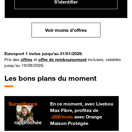
S'identifier
Voir moins d'offres
Eurosport 1 inclus jusqu'au 31/01/2029.
Prix des
offres
et
offre de remboursement
incluses, valables
jusqu’au 19/08/2026.
Les bons plans du moment
En ce moment, avec Livebox
Max Fibre, profitez de
20 € par mois
-
20€/mois
avec Orange
Maison Protégée