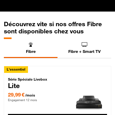
Découvrez vite si nos offres Fibre
sont disponibles chez vous
Fibre
Fibre + Smart TV
L'essentiel
Série Spéciale Livebox Lite Fibre
Série Spéciale Livebox
Lite
29,99 € par mois , Engagement 12 mois
29,99 €
/mois
Engagement 12 mois