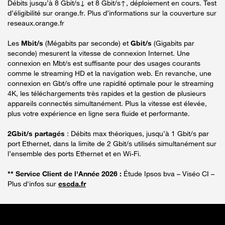
Débits jusqu’à 8 Gbit/s↓ et 8 Gbit/s↑, déploiement en cours. Test
d’éligibilité sur orange.fr. Plus d’informations sur la couverture sur
reseaux.orange.fr
Les
Mbit/s
(Mégabits par seconde) et
Gbit/s
(Gigabits par
seconde) mesurent la vitesse de connexion Internet. Une
connexion en Mbt/s est suffisante pour des usages courants
comme le streaming HD et la navigation web. En revanche, une
connexion en Gbt/s offre une rapidité optimale pour le streaming
4K, les téléchargements très rapides et la gestion de plusieurs
appareils connectés simultanément. Plus la vitesse est élevée,
plus votre expérience en ligne sera fluide et performante.
2Gbit/s partagés
: Débits max théoriques, jusqu’à 1 Gbit/s par
port Ethernet, dans la limite de 2 Gbit/s utilisés simultanément sur
l’ensemble des ports Ethernet et en Wi-Fi.
** Service Client de l'Année 2026 :
Étude Ipsos bva – Viséo CI –
Plus d'infos sur
escda.fr