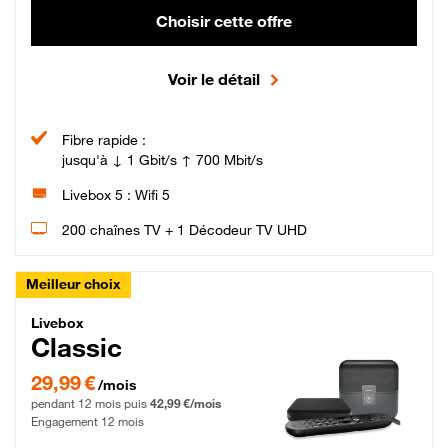
Choisir cette offre
Voir le détail
Fibre rapide :
jusqu'à ↓ 1 Gbit/s ↑ 700 Mbit/s
Livebox 5 : Wifi 5
200 chaînes TV + 1 Décodeur TV UHD
Meilleur choix
Livebox Classic Fibre
Livebox
Classic
29,99 € par mois pendant 12 mois puis 42,99 € par mois, Engagement 12 moi
29,99 €
/mois
pendant 12 mois puis
42,99 €/mois
Engagement 12 mois