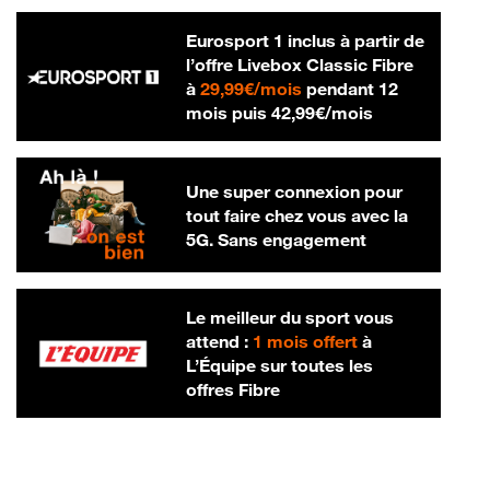
Eurosport 1 inclus à partir de
l’offre Livebox Classic Fibre
29,99 € par mois
à
29,99€/mois
pendant 12
42,99 € par m
mois puis
42,99€/mois
Une super connexion pour
tout faire chez vous avec la
5G. Sans engagement
Le meilleur du sport vous
attend :
1 mois offert
à
L’Équipe sur toutes les
offres Fibre