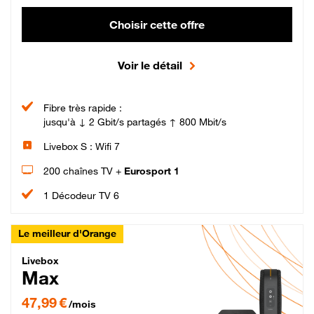
Choisir cette offre
Voir le détail
Fibre très rapide :
jusqu'à ↓ 2 Gbit/s partagés ↑ 800 Mbit/s
Livebox S : Wifi 7
200 chaînes TV +
Eurosport 1
1 Décodeur TV 6
Le meilleur d'Orange
Livebox Max Fibre
Livebox
Max
47,99 € par mois pendant 12 mois puis 57,99 € par mois, Engagement 12 moi
47,99 €
/mois