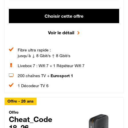
Choisir cette offre
Voir le détail
Fibre ultra rapide :
jusqu'à ↓ 8 Gbit/s ↑ 8 Gbit/s
Livebox 7 : Wifi 7 + 1 Répéteur Wifi 7
200 chaînes TV +
Eurosport 1
1 Décodeur TV 6
Offre - 26 ans
Cheat_Code Fibre_18_26
Offre
Cheat_Code
18_26