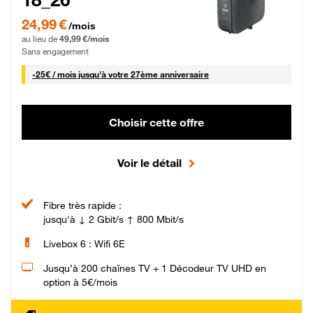
24,99 € par mois pendant 0 mois puis 49,99 € par mois, Sans engagement
24,99 €
/mois
au lieu de
49,99 €/mois
Sans engagement
25 € par mois
-
25€ / mois
jusqu'à votre 27ème anniversaire
Choisir cette offre
Voir le détail
Fibre très rapide :
jusqu'à ↓ 2 Gbit/s ↑ 800 Mbit/s
Livebox 6 : Wifi 6E
Jusqu’à 200 chaînes TV + 1 Décodeur TV UHD en
option à 5€/mois