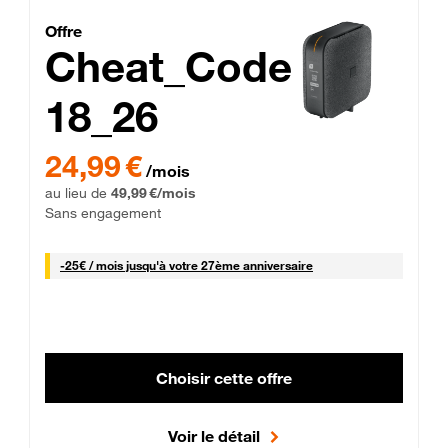
Cheat_Code Fibre_18_26
Offre
Cheat_Code
18_26
 Engagement 12 mois
24,99 € par mois pendant 0 mois puis 49,99 € par mois, Sans 
24,99 €
/mois
au lieu de
49,99 €/mois
Sans engagement
25 € par mois
-
25€ / mois
jusqu'à votre 27ème anniversaire
Choisir cette offre
Voir le détail