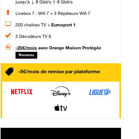
jusqu'à ↓ 8 Gbit/s ↑ 8 Gbit/s
Livebox 7 : Wifi 7 + 3 Répéteurs Wifi 7
200 chaînes TV +
Eurosport 1
2 Décodeurs TV 6
-20€/mois
avec Orange Maison Protégée
Nouveau
-5€/mois de remise par plateforme