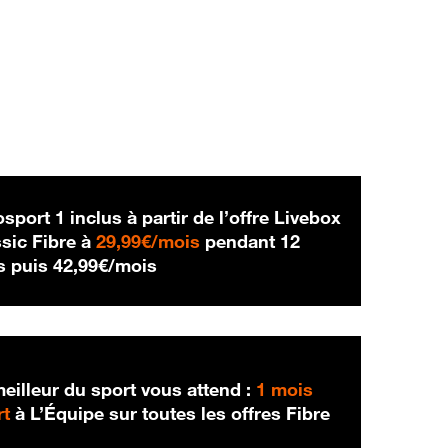
sport 1 inclus à partir de l’offre Livebox
29,99 € par mois
sic Fibre à
29,99€/mois
pendant 12
42,99 € par mois
s puis
42,99€/mois
eilleur du sport vous attend :
1 mois
rt
à L’Équipe sur toutes les offres Fibre