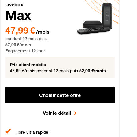
Livebox Max Fibre
Livebox
Max
gement 12 mois
47,99 € par mois pendant 12 mois puis 57,99 € par mois, Engageme
47,99 €
/mois
pendant 12 mois puis
57,99 €/mois
Engagement 12 mois
Prix client mobile
47,99 €/mois
pendant 12 mois puis
52,99 €/mois
Choisir cette offre
Voir le détail
Fibre ultra rapide :