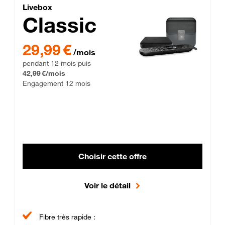
Lite Fibre
Livebox Classic Fibre
Livebox
Classic
29,99 € par mois pendant 12 mois puis 42,99 € par mois, Enga
29,99 €
/mois
pendant 12 mois puis
42,99 €/mois
Engagement 12 mois
Choisir cette offre
Voir le détail
Fibre très rapide :