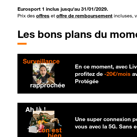
Eurosport 1 inclus jusqu'au 31/01/2029.
Prix des
offres
et
offre de remboursement
incluses, 
Les bons plans du mom
En ce moment, avec Liv
20
profitez de
-
20€/mois
av
Protégée
Une super connexion po
vous avec la 5G. Sans