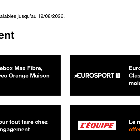
valables jusqu’au 19/08/2026.
ent
ebox Max Fibre,
Euro
 € par mois
ec Orange Maison
Clas
moi
ur tout faire chez
Le m
 engagement
offe