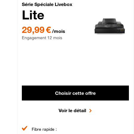
Série Spéciale Livebox 
Série Spéciale Livebox
Lite
29,99 € par mois , Engagement 12 mois
29,99 €
/mois
Engagement 12 mois
Choisir cette offre
Voir le détail
Fibre rapide :