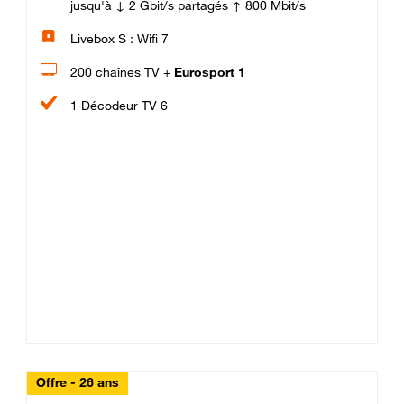
jusqu'à ↓ 2 Gbit/s partagés ↑ 800 Mbit/s
Livebox S : Wifi 7
200 chaînes TV +
Eurosport 1
1 Décodeur TV 6
Offre - 26 ans