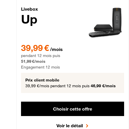
Livebox Up Fibre
Livebox
Up
39,99 € par mois pendant 12 mois puis 51,99 € par mois,
39,99 €
/mois
pendant 12 mois puis
51,99 €/mois
Engagement 12 mois
Prix client mobile
39,99 €/mois
pendant 12 mois puis
46,99 €/mois
Choisir cette offre
Voir le détail