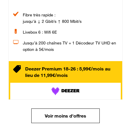
Fibre très rapide :
jusqu'à ↓ 2 Gbit/s ↑ 800 Mbit/s
Livebox 6 : Wifi 6E
Jusqu’à 200 chaînes TV + 1 Décodeur TV UHD en
option à 5€/mois
Deezer Premium 18-26 : 5,99€/mois au
lieu de 11,99€/mois
Voir moins d'offres