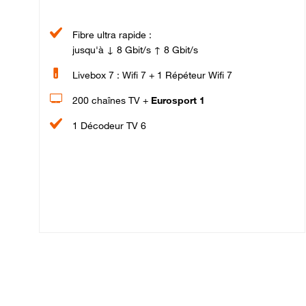
Fibre ultra rapide :
jusqu'à ↓ 8 Gbit/s ↑ 8 Gbit/s
Livebox 7 : Wifi 7 + 1 Répéteur Wifi 7
200 chaînes TV +
Eurosport 1
1 Décodeur TV 6