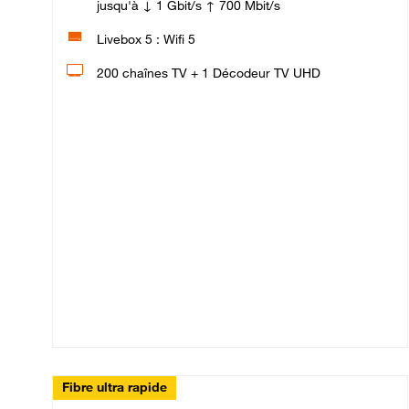
jusqu'à ↓ 1 Gbit/s ↑ 700 Mbit/s
Livebox 5 : Wifi 5
200 chaînes TV + 1 Décodeur TV UHD
Fibre ultra rapide