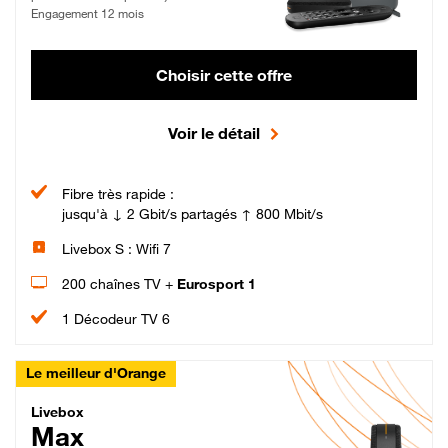
Engagement 12 mois
Choisir cette offre
Voir le détail
Fibre très rapide :
jusqu'à ↓ 2 Gbit/s partagés ↑ 800 Mbit/s
Livebox S : Wifi 7
200 chaînes TV +
Eurosport 1
1 Décodeur TV 6
Le meilleur d'Orange
Livebox Max Fibre
Livebox
Max