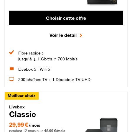
Choisir cette offre
Voir le détail
Fibre rapide :
jusqu'à ↓ 1 Gbit/s ↑ 700 Mbit/s
Livebox 5 : Wifi 5
200 chaînes TV + 1 Décodeur TV UHD
Meilleur choix
Livebox Classic Fibre
Livebox
Classic
29,99 € par mois pendant 12 mois puis 42,99 € par mois, Engagement 12 moi
29,99 €
/mois
pendant 12 mois puis
42,99 €/mois