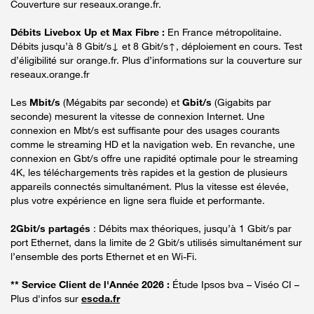
Couverture sur reseaux.orange.fr.
Débits Livebox Up et Max Fibre :
En France métropolitaine.
Débits jusqu’à 8 Gbit/s↓ et 8 Gbit/s↑, déploiement en cours. Test
d’éligibilité sur orange.fr. Plus d’informations sur la couverture sur
reseaux.orange.fr
Les
Mbit/s
(Mégabits par seconde) et
Gbit/s
(Gigabits par
seconde) mesurent la vitesse de connexion Internet. Une
connexion en Mbt/s est suffisante pour des usages courants
comme le streaming HD et la navigation web. En revanche, une
connexion en Gbt/s offre une rapidité optimale pour le streaming
4K, les téléchargements très rapides et la gestion de plusieurs
appareils connectés simultanément. Plus la vitesse est élevée,
plus votre expérience en ligne sera fluide et performante.
2Gbit/s partagés
: Débits max théoriques, jusqu’à 1 Gbit/s par
port Ethernet, dans la limite de 2 Gbit/s utilisés simultanément sur
l’ensemble des ports Ethernet et en Wi-Fi.
** Service Client de l'Année 2026 :
Étude Ipsos bva – Viséo CI –
Plus d'infos sur
escda.fr