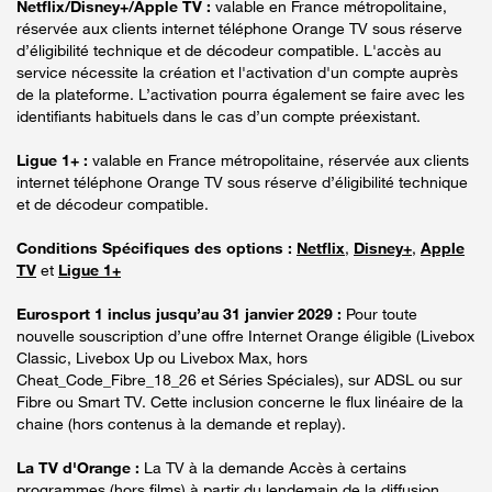
Netflix/Disney+/Apple TV :
valable en France métropolitaine,
réservée aux clients internet téléphone Orange TV sous réserve
d’éligibilité technique et de décodeur compatible. L'accès au
service nécessite la création et l'activation d'un compte auprès
de la plateforme. L’activation pourra également se faire avec les
identifiants habituels dans le cas d’un compte préexistant.
Ligue 1+ :
valable en France métropolitaine, réservée aux clients
internet téléphone Orange TV sous réserve d’éligibilité technique
et de décodeur compatible.
Conditions Spécifiques des options :
Netflix
,
Disney+
,
Apple
TV
et
Ligue 1+
Eurosport 1 inclus jusqu’au 31 janvier 2029 :
Pour toute
nouvelle souscription d’une offre Internet Orange éligible (Livebox
Classic, Livebox Up ou Livebox Max, hors
Cheat_Code_Fibre_18_26 et Séries Spéciales), sur ADSL ou sur
Fibre ou Smart TV. Cette inclusion concerne le flux linéaire de la
chaine (hors contenus à la demande et replay).
La TV d'Orange :
La TV à la demande Accès à certains
programmes (hors films) à partir du lendemain de la diffusion