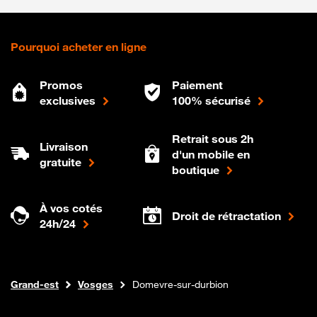
Pourquoi acheter en ligne
Promos
Paiement
exclusives
100% sécurisé
Retrait sous 2h
Livraison
d'un mobile en
gratuite
boutique
À vos cotés
Droit de rétractation
24h/24
Internet fibre
Boutique Orange
Grand-est
Vosges
Domevre-sur-durbion