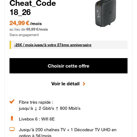
Cheat_Code
18_26
24,99 € par mois pendant 0 mois puis 49,99 € par mois, Sans engagement
24,99 €
/mois
au lieu de
49,99 €/mois
Sans engagement
25 € par mois
-
25€ / mois
jusqu'à votre 27ème anniversaire
Choisir cette offre
Voir le détail
Fibre très rapide :
jusqu'à ↓ 2 Gbit/s ↑ 800 Mbit/s
Livebox 6 : Wifi 6E
Jusqu’à 200 chaînes TV + 1 Décodeur TV UHD en
option à 5€/mois