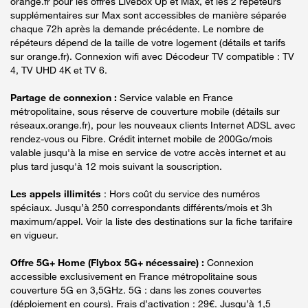
orange.fr pour les offres Livebox Up et Max, et les 2 répéteurs
supplémentaires sur Max sont accessibles de manière séparée
chaque 72h après la demande précédente. Le nombre de
répéteurs dépend de la taille de votre logement (détails et tarifs
sur orange.fr). Connexion wifi avec Décodeur TV compatible : TV
4, TV UHD 4K et TV 6.
Partage de connexion :
Service valable en France
métropolitaine, sous réserve de couverture mobile (détails sur
réseaux.orange.fr), pour les nouveaux clients Internet ADSL avec
rendez-vous ou Fibre. Crédit internet mobile de 200Go/mois
valable jusqu'à la mise en service de votre accès internet et au
plus tard jusqu'à 12 mois suivant la souscription.
Les appels illimités
: Hors coût du service des numéros
spéciaux. Jusqu’à 250 correspondants différents/mois et 3h
maximum/appel. Voir la liste des destinations sur la fiche tarifaire
en vigueur.
Offre 5G+ Home (Flybox 5G+ nécessaire) :
Connexion
accessible exclusivement en France métropolitaine sous
couverture 5G en 3,5GHz. 5G : dans les zones couvertes
(déploiement en cours). Frais d’activation : 29€. Jusqu’à 1,5