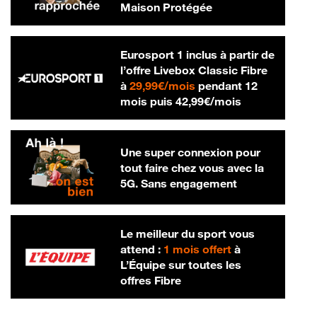
Maison Protégée
Eurosport 1 inclus à partir de
l’offre Livebox Classic Fibre
29,99 € par mois
à
29,99€/mois
pendant 12
42,99 € par m
mois puis
42,99€/mois
Une super connexion pour
tout faire chez vous avec la
5G. Sans engagement
Le meilleur du sport vous
attend :
1 mois offert
à
L’Équipe sur toutes les
offres Fibre