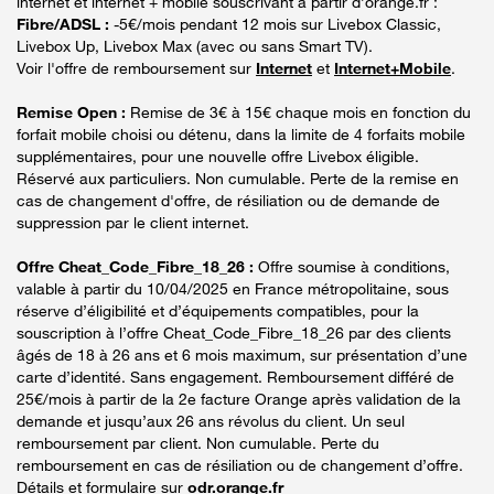
internet et internet + mobile souscrivant à partir d’orange.fr :
Fibre/ADSL :
-5€/mois pendant 12 mois sur Livebox Classic,
Livebox Up, Livebox Max (avec ou sans Smart TV).
Voir l'offre de remboursement sur
Internet
et
Internet+Mobile
.
Remise Open :
Remise de 3€ à 15€ chaque mois en fonction du
forfait mobile choisi ou détenu, dans la limite de 4 forfaits mobile
supplémentaires, pour une nouvelle offre Livebox éligible.
Réservé aux particuliers. Non cumulable. Perte de la remise en
cas de changement d'offre, de résiliation ou de demande de
suppression par le client internet.
Offre Cheat_Code_Fibre_18_26 :
Offre soumise à conditions,
valable à partir du 10/04/2025 en France métropolitaine, sous
réserve d’éligibilité et d’équipements compatibles, pour la
souscription à l’offre Cheat_Code_Fibre_18_26 par des clients
âgés de 18 à 26 ans et 6 mois maximum, sur présentation d’une
carte d’identité. Sans engagement. Remboursement différé de
25€/mois à partir de la 2e facture Orange après validation de la
demande et jusqu’aux 26 ans révolus du client. Un seul
remboursement par client. Non cumulable. Perte du
remboursement en cas de résiliation ou de changement d’offre.
Détails et formulaire sur
odr.orange.fr