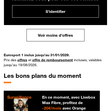
S'identifier
Voir moins d'offres
Eurosport 1 inclus jusqu'au 31/01/2029.
Prix des
offres
et
offre de remboursement
incluses, valables
jusqu’au 19/08/2026.
Les bons plans du moment
En ce moment, avec Livebox
Max Fibre, profitez de
20 € par mois
-
20€/mois
avec Orange