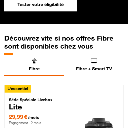
Tester votre éligibilité
Découvrez vite si nos offres Fibre
sont disponibles chez vous
Fibre
Fibre + Smart TV
L'essentiel
Série Spéciale Livebox Lite Fibre
Série Spéciale Livebox
Lite
29,99 € par mois , Engagement 12 mois
29,99 €
/mois
Engagement 12 mois