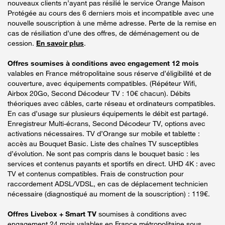
nouveaux clients n’ayant pas résilié le service Orange Maison
Protégée au cours des 6 derniers mois et incompatible avec une
nouvelle souscription à une même adresse. Perte de la remise en
cas de résiliation d’une des offres, de déménagement ou de
cession.
En savoir plus
.
Offres soumises à conditions avec engagement 12 mois
valables en France métropolitaine sous réserve d’éligibilité et de
couverture, avec équipements compatibles. (Répéteur Wifi,
Airbox 20Go, Second Décodeur TV : 10€ chacun). Débits
théoriques avec câbles, carte réseau et ordinateurs compatibles.
En cas d’usage sur plusieurs équipements le débit est partagé.
Enregistreur Multi-écrans, Second Décodeur TV, options avec
activations nécessaires. TV d’Orange sur mobile et tablette :
accès au Bouquet Basic. Liste des chaînes TV susceptibles
d’évolution. Ne sont pas compris dans le bouquet basic : les
services et contenus payants et sportifs en direct. UHD 4K : avec
TV et contenus compatibles. Frais de construction pour
raccordement ADSL/VDSL, en cas de déplacement technicien
nécessaire (diagnostiqué au moment de la souscription) : 119€.
Offres Livebox + Smart TV
soumises à conditions avec
engagement 24 mois valables en France métropolitaine sous