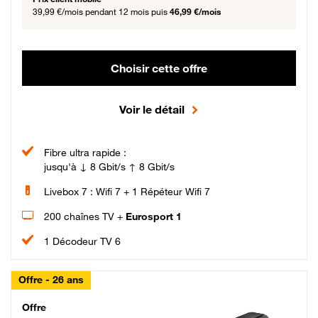
39,99 €/mois
pendant 12 mois puis
46,99 €/mois
Choisir cette offre
Voir le détail
Fibre ultra rapide :
jusqu'à ↓ 8 Gbit/s ↑ 8 Gbit/s
Livebox 7 : Wifi 7 + 1 Répéteur Wifi 7
200 chaînes TV +
Eurosport 1
1 Décodeur TV 6
Offre - 26 ans
Cheat_Code Fibre_18_26
Offre