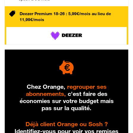
Deezer Premium 18-26 : 5,99€/mois au lieu de
11,99€/mois
Chez Orange,
regrouper ses
abonnements,
c'est faire des
économies sur votre budget mais
pas sur la qualité.
Déjà client Orange ou Sosh ?
Identifiez-vous pour voir vos remises