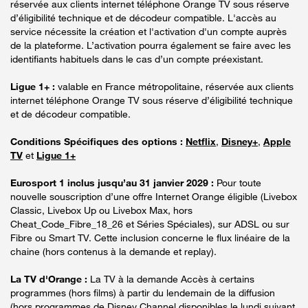
réservée aux clients internet téléphone Orange TV sous réserve
d’éligibilité technique et de décodeur compatible. L'accès au
service nécessite la création et l'activation d'un compte auprès
de la plateforme. L’activation pourra également se faire avec les
identifiants habituels dans le cas d’un compte préexistant.
Ligue 1+ :
valable en France métropolitaine, réservée aux clients
internet téléphone Orange TV sous réserve d’éligibilité technique
et de décodeur compatible.
Conditions Spécifiques des options :
Netflix
,
Disney+
,
Apple
TV
et
Ligue 1+
Eurosport 1 inclus jusqu’au 31 janvier 2029 :
Pour toute
nouvelle souscription d’une offre Internet Orange éligible (Livebox
Classic, Livebox Up ou Livebox Max, hors
Cheat_Code_Fibre_18_26 et Séries Spéciales), sur ADSL ou sur
Fibre ou Smart TV. Cette inclusion concerne le flux linéaire de la
chaine (hors contenus à la demande et replay).
La TV d'Orange :
La TV à la demande Accès à certains
programmes (hors films) à partir du lendemain de la diffusion
(hors programmes de Disney Channel disponibles le lundi suivant