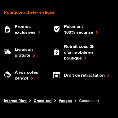
Pourquoi acheter en ligne
Promos
Paiement
exclusives
100% sécurisé
Retrait sous 2h
Livraison
d'un mobile en
gratuite
boutique
À vos cotés
Droit de rétractation
24h/24
Boutique Orange
Internet fibre
Grand-est
Vosges
Godoncourt