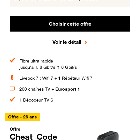
Choisir cette offre
Voir le détail
Fibre ultra rapide :
jusqu'à ↓ 8 Gbit/s ↑ 8 Gbit/s
Livebox 7 : Wifi 7 + 1 Répéteur Wifi 7
200 chaînes TV +
Eurosport 1
1 Décodeur TV 6
Offre - 26 ans
Cheat_Code Fibre_18_26
Offre
Cheat_Code