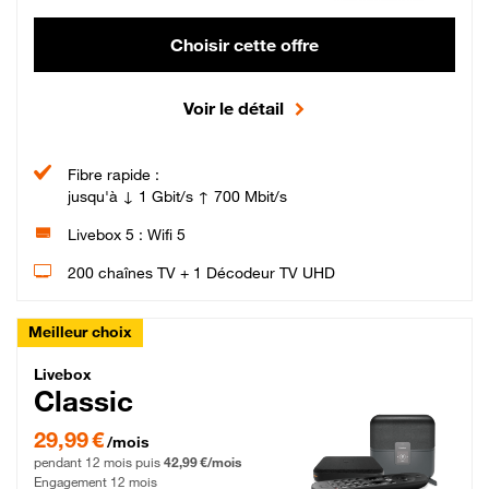
Choisir cette offre
Voir le détail
Fibre rapide :
jusqu'à ↓ 1 Gbit/s ↑ 700 Mbit/s
Livebox 5 : Wifi 5
200 chaînes TV + 1 Décodeur TV UHD
Meilleur choix
Livebox Classic Fibre
Livebox
Classic
29,99 € par mois pendant 12 mois puis 42,99 € par mois, Engagement 12 moi
29,99 €
/mois
pendant 12 mois puis
42,99 €/mois
Engagement 12 mois