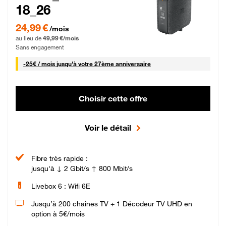
18_26
24,99 € par mois pendant 0 mois puis 49,99 € par mois, Sans engagement
24,99 €
/mois
au lieu de
49,99 €/mois
Sans engagement
25 € par mois
-
25€ / mois
jusqu'à votre 27ème anniversaire
Choisir cette offre
Voir le détail
Fibre très rapide :
jusqu'à ↓ 2 Gbit/s ↑ 800 Mbit/s
Livebox 6 : Wifi 6E
Jusqu’à 200 chaînes TV + 1 Décodeur TV UHD en
option à 5€/mois