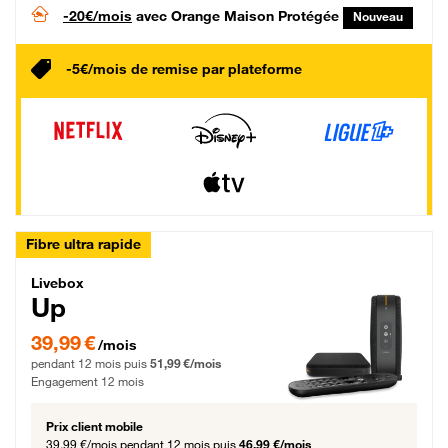
-20€/mois
avec Orange Maison Protégée
Nouveau
-5€/mois de remise par plateforme
Fibre ultra rapide
Livebox Up Fibre
Livebox
Up
39,99 € par mois pendant 12 mois puis 51,99 € par mois, Engagement 12 moi
39,99 €
/mois
pendant 12 mois puis
51,99 €/mois
Engagement 12 mois
Prix client mobile
39,99 €/mois
pendant 12 mois puis
46,99 €/mois