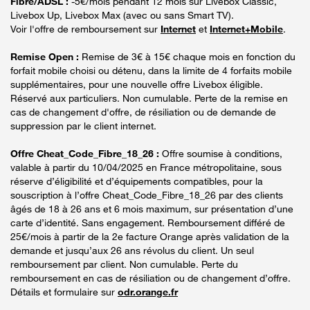
Fibre/ADSL :
-5€/mois pendant 12 mois sur Livebox Classic,
Livebox Up, Livebox Max (avec ou sans Smart TV).
Voir l'offre de remboursement sur
Internet
et
Internet+Mobile
.
Remise Open :
Remise de 3€ à 15€ chaque mois en fonction du
forfait mobile choisi ou détenu, dans la limite de 4 forfaits mobile
supplémentaires, pour une nouvelle offre Livebox éligible.
Réservé aux particuliers. Non cumulable. Perte de la remise en
cas de changement d'offre, de résiliation ou de demande de
suppression par le client internet.
Offre Cheat_Code_Fibre_18_26 :
Offre soumise à conditions,
valable à partir du 10/04/2025 en France métropolitaine, sous
réserve d’éligibilité et d’équipements compatibles, pour la
souscription à l’offre Cheat_Code_Fibre_18_26 par des clients
âgés de 18 à 26 ans et 6 mois maximum, sur présentation d’une
carte d’identité. Sans engagement. Remboursement différé de
25€/mois à partir de la 2e facture Orange après validation de la
demande et jusqu’aux 26 ans révolus du client. Un seul
remboursement par client. Non cumulable. Perte du
remboursement en cas de résiliation ou de changement d’offre.
Détails et formulaire sur
odr.orange.fr