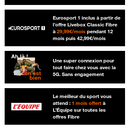
Eurosport 1 inclus à partir de
l’offre Livebox Classic Fibre
29,99 € par mois
à
29,99€/mois
pendant 12
42,99 € par m
mois puis
42,99€/mois
Une super connexion pour
tout faire chez vous avec la
5G. Sans engagement
Le meilleur du sport vous
attend :
1 mois offert
à
L’Équipe sur toutes les
offres Fibre