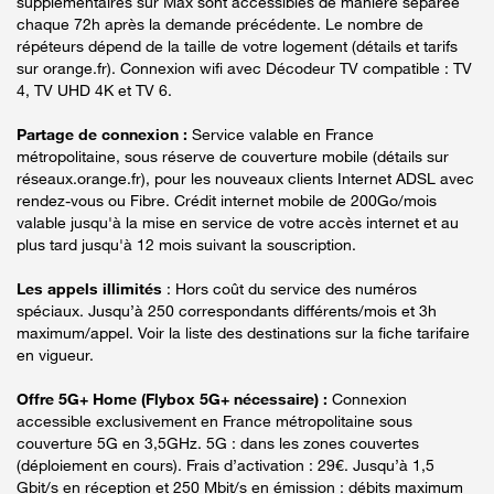
supplémentaires sur Max sont accessibles de manière séparée
chaque 72h après la demande précédente. Le nombre de
répéteurs dépend de la taille de votre logement (détails et tarifs
sur orange.fr). Connexion wifi avec Décodeur TV compatible : TV
4, TV UHD 4K et TV 6.
Partage de connexion :
Service valable en France
métropolitaine, sous réserve de couverture mobile (détails sur
réseaux.orange.fr), pour les nouveaux clients Internet ADSL avec
rendez-vous ou Fibre. Crédit internet mobile de 200Go/mois
valable jusqu'à la mise en service de votre accès internet et au
plus tard jusqu'à 12 mois suivant la souscription.
Les appels illimités
: Hors coût du service des numéros
spéciaux. Jusqu’à 250 correspondants différents/mois et 3h
maximum/appel. Voir la liste des destinations sur la fiche tarifaire
en vigueur.
Offre 5G+ Home (Flybox 5G+ nécessaire) :
Connexion
accessible exclusivement en France métropolitaine sous
couverture 5G en 3,5GHz. 5G : dans les zones couvertes
(déploiement en cours). Frais d’activation : 29€. Jusqu’à 1,5
Gbit/s en réception et 250 Mbit/s en émission : débits maximum