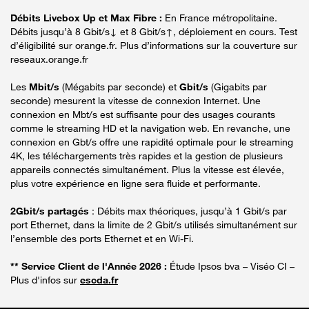
Débits Livebox Up et Max Fibre :
En France métropolitaine.
Débits jusqu’à 8 Gbit/s↓ et 8 Gbit/s↑, déploiement en cours. Test
d’éligibilité sur orange.fr. Plus d’informations sur la couverture sur
reseaux.orange.fr
Les
Mbit/s
(Mégabits par seconde) et
Gbit/s
(Gigabits par
seconde) mesurent la vitesse de connexion Internet. Une
connexion en Mbt/s est suffisante pour des usages courants
comme le streaming HD et la navigation web. En revanche, une
connexion en Gbt/s offre une rapidité optimale pour le streaming
4K, les téléchargements très rapides et la gestion de plusieurs
appareils connectés simultanément. Plus la vitesse est élevée,
plus votre expérience en ligne sera fluide et performante.
2Gbit/s partagés
: Débits max théoriques, jusqu’à 1 Gbit/s par
port Ethernet, dans la limite de 2 Gbit/s utilisés simultanément sur
l’ensemble des ports Ethernet et en Wi-Fi.
** Service Client de l'Année 2026 :
Étude Ipsos bva – Viséo CI –
Plus d'infos sur
escda.fr