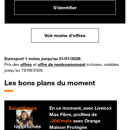
S'identifier
Voir moins d'offres
Eurosport 1 inclus jusqu'au 31/01/2029.
Prix des
offres
et
offre de remboursement
incluses, valables
jusqu’au 19/08/2026.
Les bons plans du moment
En ce moment, avec Livebox
Max Fibre, profitez de
20 € par mois
-
20€/mois
avec Orange
Maison Protégée