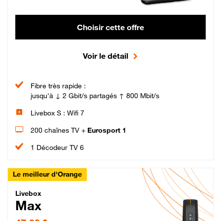
Choisir cette offre
Voir le détail
Fibre très rapide :
jusqu'à ↓ 2 Gbit/s partagés ↑ 800 Mbit/s
Livebox S : Wifi 7
200 chaînes TV +
Eurosport 1
1 Décodeur TV 6
Le meilleur d'Orange
Livebox Max Fibre
Livebox
Max
47,99 € par mois pendant 12 mois puis 57,99 € par mois, Engagement 12 moi