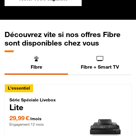
Découvrez vite si nos offres Fibre
sont disponibles chez vous
Fibre
Fibre + Smart TV
L'essentiel
Série Spéciale Livebox Lite Fibre
Série Spéciale Livebox
Lite
29,99 € par mois , Engagement 12 mois
29,99 €
/mois
Engagement 12 mois