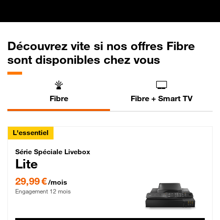
Découvrez vite si nos offres Fibre
sont disponibles chez vous
Fibre
Fibre + Smart TV
L'essentiel
Série Spéciale Livebox Lite Fibre
Série Spéciale Livebox
Lite
29,99 € par mois , Engagement 12 mois
29,99 €
/mois
Engagement 12 mois