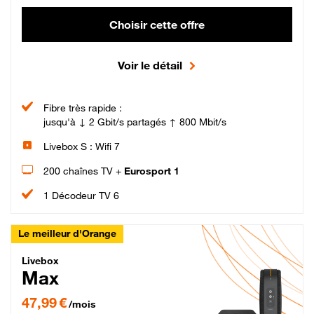
Choisir cette offre
Voir le détail
Fibre très rapide :
jusqu'à ↓ 2 Gbit/s partagés ↑ 800 Mbit/s
Livebox S : Wifi 7
200 chaînes TV +
Eurosport 1
1 Décodeur TV 6
Le meilleur d'Orange
Livebox Max Fibre
Livebox
Max
47,99 € par mois pendant 12 mois puis 57,99 € par mois, Engagement 12 moi
47,99 €
/mois