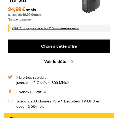
24,99 € par mois pendant 0 mois puis 49,99 € par mois, Sans engagement
24,99 €
/mois
au lieu de
49,99 €/mois
Sans engagement
25 € par mois
-
25€ / mois
jusqu'à votre 27ème anniversaire
Choisir cette offre
Voir le détail
Fibre très rapide :
jusqu'à ↓ 2 Gbit/s ↑ 800 Mbit/s
Livebox 6 : Wifi 6E
Jusqu’à 200 chaînes TV + 1 Décodeur TV UHD en
option à 5€/mois