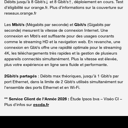
Débits jusqu’à 8 Gbit/s↓ et 8 Gbit/s↑, déploiement en cours. Test
d’éligibilité sur orange.fr. Plus d’informations sur la couverture sur
reseaux.orange.fr
Les
Mbit/s
(Mégabits par seconde) et
Gbit/s
(Gigabits par
seconde) mesurent la vitesse de connexion Internet. Une
connexion en Mbt/s est suffisante pour des usages courants
comme le streaming HD et la navigation web. En revanche, une
connexion en Gbt/s offre une rapidité optimale pour le streaming
4K, les téléchargements très rapides et la gestion de plusieurs
appareils connectés simultanément. Plus la vitesse est élevée,
plus votre expérience en ligne sera fluide et performante.
2Gbit/s partagés
: Débits max théoriques, jusqu’à 1 Gbit/s par
port Ethernet, dans la limite de 2 Gbit/s utilisés simultanément sur
l’ensemble des ports Ethernet et en Wi-Fi.
** Service Client de l'Année 2026 :
Étude Ipsos bva – Viséo CI –
Plus d'infos sur
escda.fr