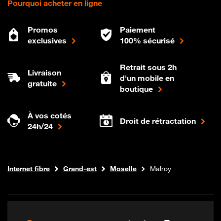
Pourquoi acheter en ligne
Promos
Paiement
exclusives
100% sécurisé
Retrait sous 2h
Livraison
d'un mobile en
gratuite
boutique
À vos cotés
Droit de rétractation
24h/24
Boutique Orange
Internet fibre
Grand-est
Moselle
Malroy