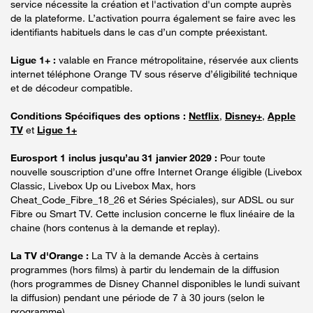
service nécessite la création et l'activation d'un compte auprès
de la plateforme. L’activation pourra également se faire avec les
identifiants habituels dans le cas d’un compte préexistant.
Ligue 1+ :
valable en France métropolitaine, réservée aux clients
internet téléphone Orange TV sous réserve d’éligibilité technique
et de décodeur compatible.
Conditions Spécifiques des options :
Netflix
,
Disney+
,
Apple
TV
et
Ligue 1+
Eurosport 1 inclus jusqu’au 31 janvier 2029 :
Pour toute
nouvelle souscription d’une offre Internet Orange éligible (Livebox
Classic, Livebox Up ou Livebox Max, hors
Cheat_Code_Fibre_18_26 et Séries Spéciales), sur ADSL ou sur
Fibre ou Smart TV. Cette inclusion concerne le flux linéaire de la
chaine (hors contenus à la demande et replay).
La TV d'Orange :
La TV à la demande Accès à certains
programmes (hors films) à partir du lendemain de la diffusion
(hors programmes de Disney Channel disponibles le lundi suivant
la diffusion) pendant une période de 7 à 30 jours (selon le
programme).