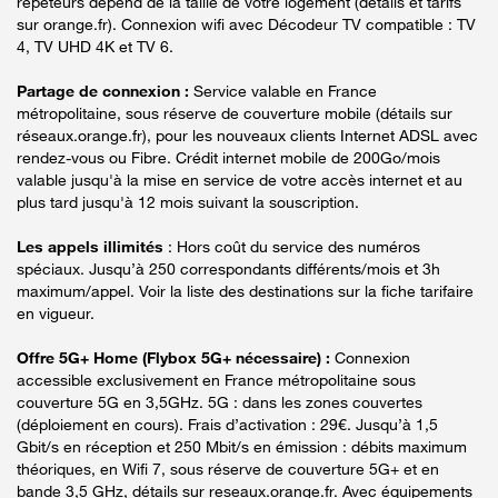
répéteurs dépend de la taille de votre logement (détails et tarifs
sur orange.fr). Connexion wifi avec Décodeur TV compatible : TV
4, TV UHD 4K et TV 6.
Partage de connexion :
Service valable en France
métropolitaine, sous réserve de couverture mobile (détails sur
réseaux.orange.fr), pour les nouveaux clients Internet ADSL avec
rendez-vous ou Fibre. Crédit internet mobile de 200Go/mois
valable jusqu'à la mise en service de votre accès internet et au
plus tard jusqu'à 12 mois suivant la souscription.
Les appels illimités
: Hors coût du service des numéros
spéciaux. Jusqu’à 250 correspondants différents/mois et 3h
maximum/appel. Voir la liste des destinations sur la fiche tarifaire
en vigueur.
Offre 5G+ Home (Flybox 5G+ nécessaire) :
Connexion
accessible exclusivement en France métropolitaine sous
couverture 5G en 3,5GHz. 5G : dans les zones couvertes
(déploiement en cours). Frais d’activation : 29€. Jusqu’à 1,5
Gbit/s en réception et 250 Mbit/s en émission : débits maximum
théoriques, en Wifi 7, sous réserve de couverture 5G+ et en
bande 3,5 GHz, détails sur reseaux.orange.fr. Avec équipements