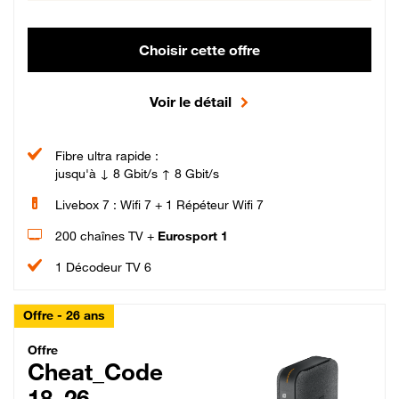
Choisir cette offre
Voir le détail
Fibre ultra rapide :
jusqu'à ↓ 8 Gbit/s ↑ 8 Gbit/s
Livebox 7 : Wifi 7 + 1 Répéteur Wifi 7
200 chaînes TV +
Eurosport 1
1 Décodeur TV 6
Offre - 26 ans
Cheat_Code Fibre_18_26
Offre
Cheat_Code
18_26