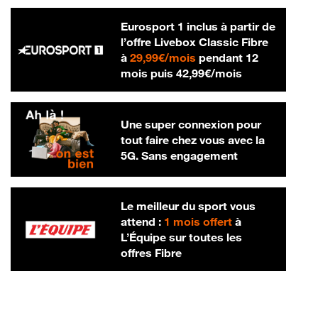
Eurosport 1 inclus à partir de
l’offre Livebox Classic Fibre
29,99 € par mois
à
29,99€/mois
pendant 12
42,99 € par m
mois puis
42,99€/mois
Une super connexion pour
tout faire chez vous avec la
5G. Sans engagement
Le meilleur du sport vous
attend :
1 mois offert
à
L’Équipe sur toutes les
offres Fibre