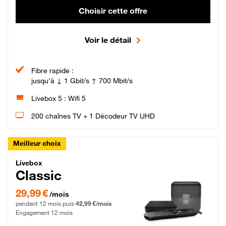
Choisir cette offre
Voir le détail
Fibre rapide :
jusqu'à ↓ 1 Gbit/s ↑ 700 Mbit/s
Livebox 5 : Wifi 5
200 chaînes TV + 1 Décodeur TV UHD
Meilleur choix
Livebox Classic Fibre
Livebox
Classic
29,99 € par mois pendant 12 mois puis 42,99 € par mois, Engagement 12 moi
29,99 €
/mois
pendant 12 mois puis
42,99 €/mois
Engagement 12 mois