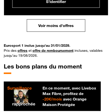
S'identifier
Voir moins d'offres
Eurosport 1 inclus jusqu'au 31/01/2029.
Prix des
offres
et
offre de remboursement
incluses, valables
jusqu’au 19/08/2026.
Les bons plans du moment
En ce moment, avec Livebox
Max Fibre, profitez de
20 € par mois
-
20€/mois
avec Orange
Maison Protégée