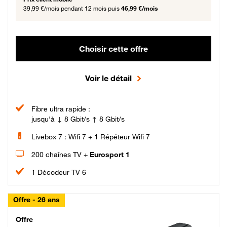
39,99 €/mois
pendant 12 mois puis
46,99 €/mois
Choisir cette offre
Voir le détail
Fibre ultra rapide :
jusqu'à ↓ 8 Gbit/s ↑ 8 Gbit/s
Livebox 7 : Wifi 7 + 1 Répéteur Wifi 7
200 chaînes TV +
Eurosport 1
1 Décodeur TV 6
Offre - 26 ans
Cheat_Code Fibre_18_26
Offre