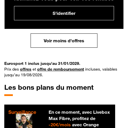
S'identifier
Voir moins d'offres
Eurosport 1 inclus jusqu'au 31/01/2029.
Prix des
offres
et
offre de remboursement
incluses, valables
jusqu’au 19/08/2026.
Les bons plans du moment
En ce moment, avec Livebox
Max Fibre, profitez de
20 € par mois
-
20€/mois
avec Orange