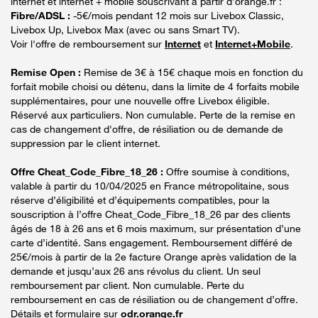
internet et internet + mobile souscrivant à partir d’orange.fr :
Fibre/ADSL :
-5€/mois pendant 12 mois sur Livebox Classic,
Livebox Up, Livebox Max (avec ou sans Smart TV).
Voir l'offre de remboursement sur
Internet
et
Internet+Mobile
.
Remise Open :
Remise de 3€ à 15€ chaque mois en fonction du
forfait mobile choisi ou détenu, dans la limite de 4 forfaits mobile
supplémentaires, pour une nouvelle offre Livebox éligible.
Réservé aux particuliers. Non cumulable. Perte de la remise en
cas de changement d'offre, de résiliation ou de demande de
suppression par le client internet.
Offre Cheat_Code_Fibre_18_26 :
Offre soumise à conditions,
valable à partir du 10/04/2025 en France métropolitaine, sous
réserve d’éligibilité et d’équipements compatibles, pour la
souscription à l’offre Cheat_Code_Fibre_18_26 par des clients
âgés de 18 à 26 ans et 6 mois maximum, sur présentation d’une
carte d’identité. Sans engagement. Remboursement différé de
25€/mois à partir de la 2e facture Orange après validation de la
demande et jusqu’aux 26 ans révolus du client. Un seul
remboursement par client. Non cumulable. Perte du
remboursement en cas de résiliation ou de changement d’offre.
Détails et formulaire sur
odr.orange.fr