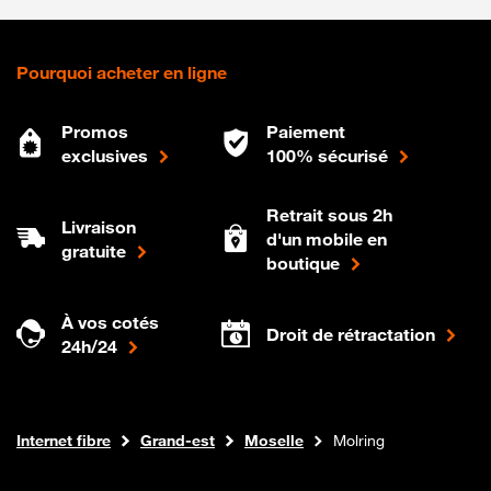
Pourquoi acheter en ligne
Promos
Paiement
exclusives
100% sécurisé
Retrait sous 2h
Livraison
d'un mobile en
gratuite
boutique
À vos cotés
Droit de rétractation
24h/24
Boutique Orange
Internet fibre
Grand-est
Moselle
Molring