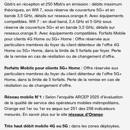
Gbit/s en réception et 250 Mbit/s en émission : débits maximum
théoriques, en Wifi 7, sous réserve de couverture 5G+ et en
bande 3,5 GHz, détails sur reseaux.orange.fr. Avec équipements
compatibles. Wifi 7 : en dual band, 2,4 GHz et 5 GHz sous
réserve de couverture 5G+ et en bande 3,5 GHz, détails sur
reseaux.orange.fr. Avec équipements compatibles. Forfaits Mobile
pour clients 4G Home ou 5G+ Home : Offre réservée aux
particuliers membres du foyer du client détenteur de l'offre 4G
Home ou 5G+ Home, dans la limite de 5 forfaits par foyer. Perte
de la remise en cas de résiliation ou de changement d’offre.
Forfaits Mobile pour clients 5G+ Home
: Offre réservée aux
particuliers membres du foyer du client détenteur de l'offre 5G+
Home, dans la limite de 5 forfaits. Perte de la remise en cas de
résiliation ou de changement d’offre.
Réseau mobile N°1 :
Selon l’enquête ARCEP 2025 d’évaluation
de la qualité de service des opérateurs mobiles métropolitains,
Orange est 1er ou 1er ex æquo sur 251 des 258 indicateurs
mesurés. En savoir plus sur le site
réseaux d'Orange
Très haut débit mobile 4G ou 5G :
dans les zones déployées.