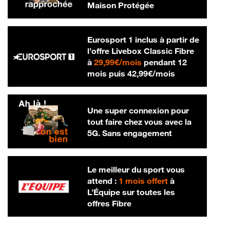
Maison Protégée
Eurosport 1 inclus à partir de
l’offre Livebox Classic Fibre
29,99 € par mois
à
29,99€/mois
pendant 12
42,99 € par m
mois puis
42,99€/mois
Une super connexion pour
tout faire chez vous avec la
5G. Sans engagement
Le meilleur du sport vous
attend :
1 mois offert
à
L’Équipe sur toutes les
offres Fibre