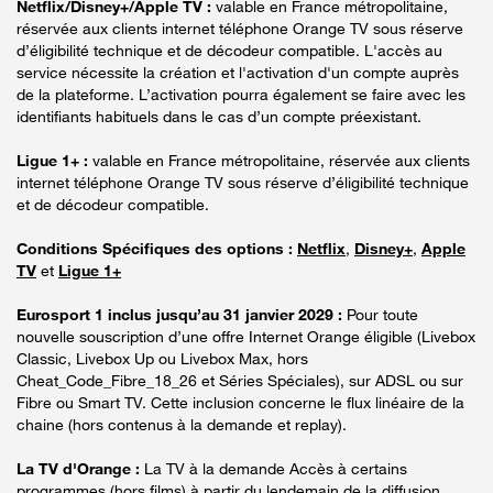
Netflix/Disney+/Apple TV :
valable en France métropolitaine,
réservée aux clients internet téléphone Orange TV sous réserve
d’éligibilité technique et de décodeur compatible. L'accès au
service nécessite la création et l'activation d'un compte auprès
de la plateforme. L’activation pourra également se faire avec les
identifiants habituels dans le cas d’un compte préexistant.
Ligue 1+ :
valable en France métropolitaine, réservée aux clients
internet téléphone Orange TV sous réserve d’éligibilité technique
et de décodeur compatible.
Conditions Spécifiques des options :
Netflix
,
Disney+
,
Apple
TV
et
Ligue 1+
Eurosport 1 inclus jusqu’au 31 janvier 2029 :
Pour toute
nouvelle souscription d’une offre Internet Orange éligible (Livebox
Classic, Livebox Up ou Livebox Max, hors
Cheat_Code_Fibre_18_26 et Séries Spéciales), sur ADSL ou sur
Fibre ou Smart TV. Cette inclusion concerne le flux linéaire de la
chaine (hors contenus à la demande et replay).
La TV d'Orange :
La TV à la demande Accès à certains
programmes (hors films) à partir du lendemain de la diffusion