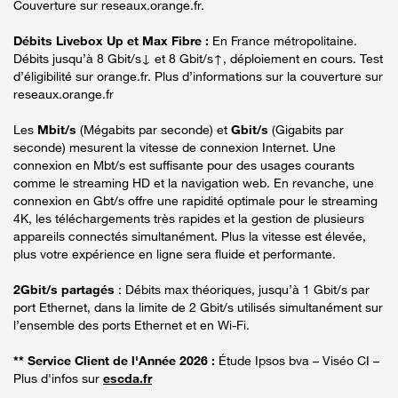
Couverture sur reseaux.orange.fr.
Débits Livebox Up et Max Fibre :
En France métropolitaine.
Débits jusqu’à 8 Gbit/s↓ et 8 Gbit/s↑, déploiement en cours. Test
d’éligibilité sur orange.fr. Plus d’informations sur la couverture sur
reseaux.orange.fr
Les
Mbit/s
(Mégabits par seconde) et
Gbit/s
(Gigabits par
seconde) mesurent la vitesse de connexion Internet. Une
connexion en Mbt/s est suffisante pour des usages courants
comme le streaming HD et la navigation web. En revanche, une
connexion en Gbt/s offre une rapidité optimale pour le streaming
4K, les téléchargements très rapides et la gestion de plusieurs
appareils connectés simultanément. Plus la vitesse est élevée,
plus votre expérience en ligne sera fluide et performante.
2Gbit/s partagés
: Débits max théoriques, jusqu’à 1 Gbit/s par
port Ethernet, dans la limite de 2 Gbit/s utilisés simultanément sur
l’ensemble des ports Ethernet et en Wi-Fi.
** Service Client de l'Année 2026 :
Étude Ipsos bva – Viséo CI –
Plus d'infos sur
escda.fr