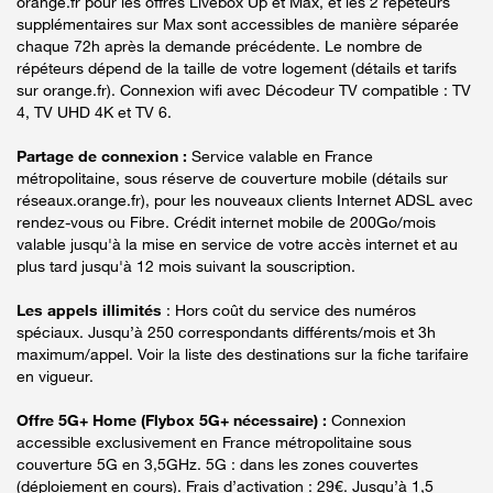
orange.fr pour les offres Livebox Up et Max, et les 2 répéteurs
supplémentaires sur Max sont accessibles de manière séparée
chaque 72h après la demande précédente. Le nombre de
répéteurs dépend de la taille de votre logement (détails et tarifs
sur orange.fr). Connexion wifi avec Décodeur TV compatible : TV
4, TV UHD 4K et TV 6.
Partage de connexion :
Service valable en France
métropolitaine, sous réserve de couverture mobile (détails sur
réseaux.orange.fr), pour les nouveaux clients Internet ADSL avec
rendez-vous ou Fibre. Crédit internet mobile de 200Go/mois
valable jusqu'à la mise en service de votre accès internet et au
plus tard jusqu'à 12 mois suivant la souscription.
Les appels illimités
: Hors coût du service des numéros
spéciaux. Jusqu’à 250 correspondants différents/mois et 3h
maximum/appel. Voir la liste des destinations sur la fiche tarifaire
en vigueur.
Offre 5G+ Home (Flybox 5G+ nécessaire) :
Connexion
accessible exclusivement en France métropolitaine sous
couverture 5G en 3,5GHz. 5G : dans les zones couvertes
(déploiement en cours). Frais d’activation : 29€. Jusqu’à 1,5