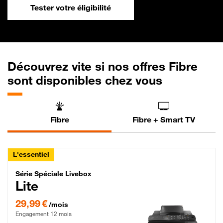
Tester votre éligibilité
Découvrez vite si nos offres Fibre
sont disponibles chez vous
Fibre
Fibre + Smart TV
L'essentiel
Série Spéciale Livebox Lite Fibre
Série Spéciale Livebox
Lite
29,99 € par mois , Engagement 12 mois
29,99 €
/mois
Engagement 12 mois