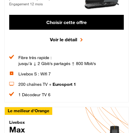
Engagement 12 mois
Choisir cette offre
Voir le détail
Fibre très rapide :
jusqu'à ↓ 2 Gbit/s partagés ↑ 800 Mbit/s
Livebox S : Wifi 7
200 chaînes TV +
Eurosport 1
1 Décodeur TV 6
Le meilleur d'Orange
Livebox Max Fibre
Livebox
Max