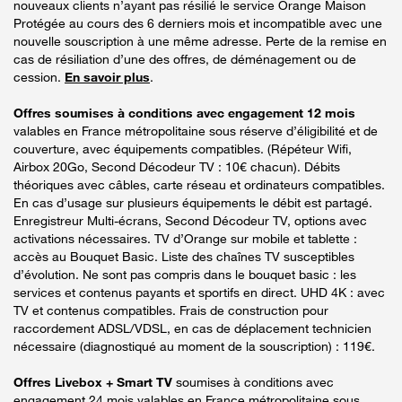
nouveaux clients n’ayant pas résilié le service Orange Maison
Protégée au cours des 6 derniers mois et incompatible avec une
nouvelle souscription à une même adresse. Perte de la remise en
cas de résiliation d’une des offres, de déménagement ou de
cession.
En savoir plus
.
Offres soumises à conditions avec engagement 12 mois
valables en France métropolitaine sous réserve d’éligibilité et de
couverture, avec équipements compatibles. (Répéteur Wifi,
Airbox 20Go, Second Décodeur TV : 10€ chacun). Débits
théoriques avec câbles, carte réseau et ordinateurs compatibles.
En cas d’usage sur plusieurs équipements le débit est partagé.
Enregistreur Multi-écrans, Second Décodeur TV, options avec
activations nécessaires. TV d’Orange sur mobile et tablette :
accès au Bouquet Basic. Liste des chaînes TV susceptibles
d’évolution. Ne sont pas compris dans le bouquet basic : les
services et contenus payants et sportifs en direct. UHD 4K : avec
TV et contenus compatibles. Frais de construction pour
raccordement ADSL/VDSL, en cas de déplacement technicien
nécessaire (diagnostiqué au moment de la souscription) : 119€.
Offres Livebox + Smart TV
soumises à conditions avec
engagement 24 mois valables en France métropolitaine sous