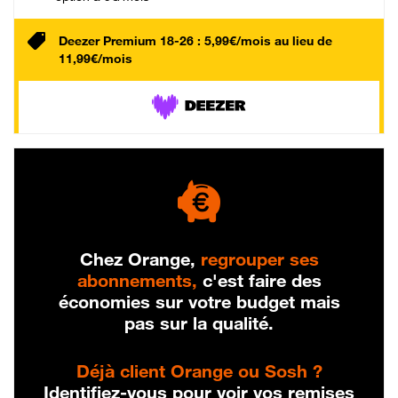
Deezer Premium 18-26 : 5,99€/mois au lieu de
11,99€/mois
Chez Orange,
regrouper ses
abonnements,
c'est faire des
économies sur votre budget mais
pas sur la qualité.
Déjà client Orange ou Sosh ?
Identifiez-vous pour voir vos remises