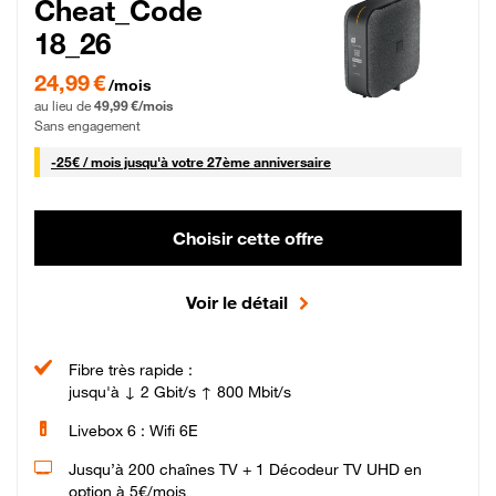
Cheat_Code
18_26
24,99 € par mois pendant 0 mois puis 49,99 € par mois, Sans engagement
24,99 €
/mois
au lieu de
49,99 €/mois
Sans engagement
25 € par mois
-
25€ / mois
jusqu'à votre 27ème anniversaire
Choisir cette offre
Voir le détail
Fibre très rapide :
jusqu'à ↓ 2 Gbit/s ↑ 800 Mbit/s
Livebox 6 : Wifi 6E
Jusqu’à 200 chaînes TV + 1 Décodeur TV UHD en
option à 5€/mois