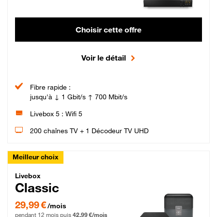
Choisir cette offre
Voir le détail
Fibre rapide :
jusqu'à ↓ 1 Gbit/s ↑ 700 Mbit/s
Livebox 5 : Wifi 5
200 chaînes TV + 1 Décodeur TV UHD
Meilleur choix
Livebox Classic Fibre
Livebox
Classic
29,99 € par mois pendant 12 mois puis 42,99 € par mois, Engagement 12 moi
29,99 €
/mois
pendant 12 mois puis
42,99 €/mois