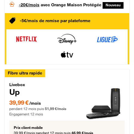
-20€/mois
avec Orange Maison Protégée
Nouveau
-5€/mois de remise par plateforme
Fibre ultra rapide
Livebox Up Fibre
Livebox
Up
39,99 € par mois pendant 12 mois puis 51,99 € par mois, Engagement 12 moi
39,99 €
/mois
pendant 12 mois puis
51,99 €/mois
Engagement 12 mois
Prix client mobile
39,99 €/mois
pendant 12 mois puis
46,99 €/mois