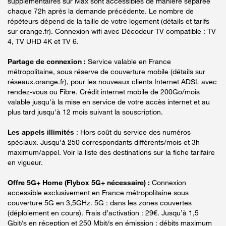
supplémentaires sur Max sont accessibles de manière séparée
chaque 72h après la demande précédente. Le nombre de
répéteurs dépend de la taille de votre logement (détails et tarifs
sur orange.fr). Connexion wifi avec Décodeur TV compatible : TV
4, TV UHD 4K et TV 6.
Partage de connexion :
Service valable en France
métropolitaine, sous réserve de couverture mobile (détails sur
réseaux.orange.fr), pour les nouveaux clients Internet ADSL avec
rendez-vous ou Fibre. Crédit internet mobile de 200Go/mois
valable jusqu'à la mise en service de votre accès internet et au
plus tard jusqu'à 12 mois suivant la souscription.
Les appels illimités
: Hors coût du service des numéros
spéciaux. Jusqu’à 250 correspondants différents/mois et 3h
maximum/appel. Voir la liste des destinations sur la fiche tarifaire
en vigueur.
Offre 5G+ Home (Flybox 5G+ nécessaire) :
Connexion
accessible exclusivement en France métropolitaine sous
couverture 5G en 3,5GHz. 5G : dans les zones couvertes
(déploiement en cours). Frais d’activation : 29€. Jusqu’à 1,5
Gbit/s en réception et 250 Mbit/s en émission : débits maximum