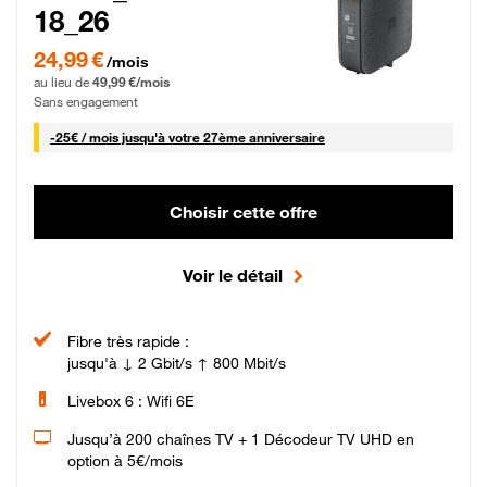
18_26
24,99 € par mois pendant 0 mois puis 49,99 € par mois, Sans engagement
24,99 €
/mois
au lieu de
49,99 €/mois
Sans engagement
25 € par mois
-
25€ / mois
jusqu'à votre 27ème anniversaire
Choisir cette offre
Voir le détail
Fibre très rapide :
jusqu'à ↓ 2 Gbit/s ↑ 800 Mbit/s
Livebox 6 : Wifi 6E
Jusqu’à 200 chaînes TV + 1 Décodeur TV UHD en
option à 5€/mois