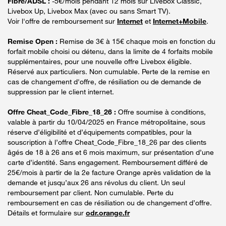
Fibre/ADSL :
-5€/mois pendant 12 mois sur Livebox Classic,
Livebox Up, Livebox Max (avec ou sans Smart TV).
Voir l'offre de remboursement sur
Internet
et
Internet+Mobile
.
Remise Open :
Remise de 3€ à 15€ chaque mois en fonction du
forfait mobile choisi ou détenu, dans la limite de 4 forfaits mobile
supplémentaires, pour une nouvelle offre Livebox éligible.
Réservé aux particuliers. Non cumulable. Perte de la remise en
cas de changement d'offre, de résiliation ou de demande de
suppression par le client internet.
Offre Cheat_Code_Fibre_18_26 :
Offre soumise à conditions,
valable à partir du 10/04/2025 en France métropolitaine, sous
réserve d’éligibilité et d’équipements compatibles, pour la
souscription à l’offre Cheat_Code_Fibre_18_26 par des clients
âgés de 18 à 26 ans et 6 mois maximum, sur présentation d’une
carte d’identité. Sans engagement. Remboursement différé de
25€/mois à partir de la 2e facture Orange après validation de la
demande et jusqu’aux 26 ans révolus du client. Un seul
remboursement par client. Non cumulable. Perte du
remboursement en cas de résiliation ou de changement d’offre.
Détails et formulaire sur
odr.orange.fr