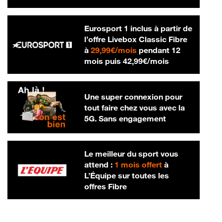
Eurosport 1 inclus à partir de
l’offre Livebox Classic Fibre
29,99 € par mois
à
29,99€/mois
pendant 12
42,99 € par m
mois puis
42,99€/mois
Une super connexion pour
tout faire chez vous avec la
5G. Sans engagement
Le meilleur du sport vous
attend :
1 mois offert
à
L’Équipe sur toutes les
offres Fibre