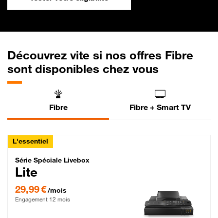
Découvrez vite si nos offres Fibre
sont disponibles chez vous
Fibre
Fibre + Smart TV
L'essentiel
Série Spéciale Livebox Lite Fibre
Série Spéciale Livebox
Lite
29,99 € par mois , Engagement 12 mois
29,99 €
/mois
Engagement 12 mois