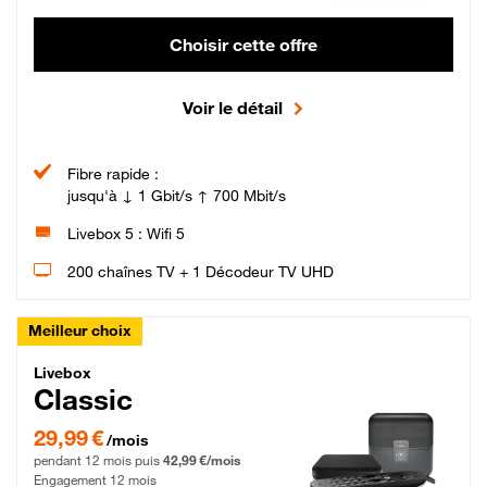
Choisir cette offre
Voir le détail
Fibre rapide :
jusqu'à ↓ 1 Gbit/s ↑ 700 Mbit/s
Livebox 5 : Wifi 5
200 chaînes TV + 1 Décodeur TV UHD
Meilleur choix
Livebox Classic Fibre
Livebox
Classic
29,99 € par mois pendant 12 mois puis 42,99 € par mois, Engagement 12 moi
29,99 €
/mois
pendant 12 mois puis
42,99 €/mois
Engagement 12 mois