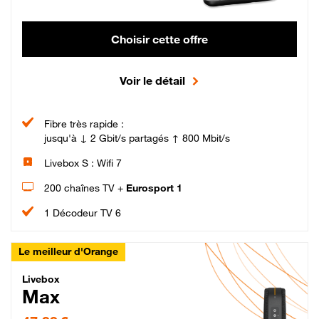
Choisir cette offre
Voir le détail
Fibre très rapide :
jusqu'à ↓ 2 Gbit/s partagés ↑ 800 Mbit/s
Livebox S : Wifi 7
200 chaînes TV +
Eurosport 1
1 Décodeur TV 6
Le meilleur d'Orange
Livebox Max Fibre
Livebox
Max
47,99 € par mois pendant 12 mois puis 57,99 € par mois, Engagement 12 moi