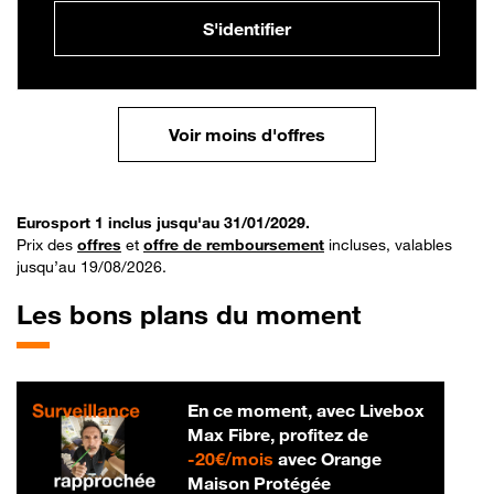
S'identifier
Voir moins d'offres
Eurosport 1 inclus jusqu'au 31/01/2029.
Prix des
offres
et
offre de remboursement
incluses, valables
jusqu’au 19/08/2026.
Les bons plans du moment
En ce moment, avec Livebox
Max Fibre, profitez de
20 € par mois
-
20€/mois
avec Orange
Maison Protégée