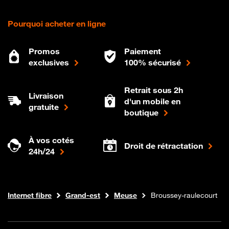
Pourquoi acheter en ligne
Promos
Paiement
exclusives
100% sécurisé
Retrait sous 2h
Livraison
d'un mobile en
gratuite
boutique
À vos cotés
Droit de rétractation
24h/24
Boutique Orange
Internet fibre
Grand-est
Meuse
Broussey-raulecourt