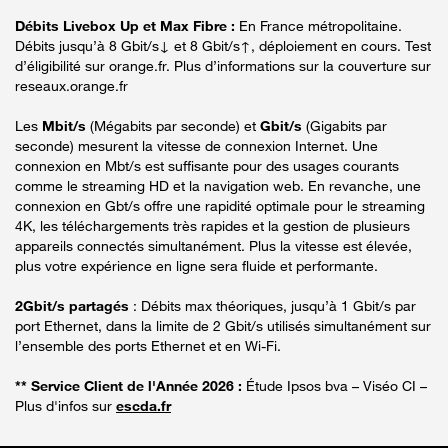
Débits Livebox Up et Max Fibre :
En France métropolitaine.
Débits jusqu’à 8 Gbit/s↓ et 8 Gbit/s↑, déploiement en cours. Test
d’éligibilité sur orange.fr. Plus d’informations sur la couverture sur
reseaux.orange.fr
Les
Mbit/s
(Mégabits par seconde) et
Gbit/s
(Gigabits par
seconde) mesurent la vitesse de connexion Internet. Une
connexion en Mbt/s est suffisante pour des usages courants
comme le streaming HD et la navigation web. En revanche, une
connexion en Gbt/s offre une rapidité optimale pour le streaming
4K, les téléchargements très rapides et la gestion de plusieurs
appareils connectés simultanément. Plus la vitesse est élevée,
plus votre expérience en ligne sera fluide et performante.
2Gbit/s partagés
: Débits max théoriques, jusqu’à 1 Gbit/s par
port Ethernet, dans la limite de 2 Gbit/s utilisés simultanément sur
l’ensemble des ports Ethernet et en Wi-Fi.
** Service Client de l'Année 2026 :
Étude Ipsos bva – Viséo CI –
Plus d'infos sur
escda.fr