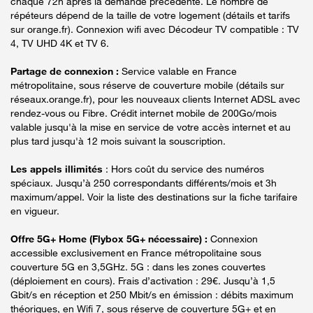
chaque 72h après la demande précédente. Le nombre de
répéteurs dépend de la taille de votre logement (détails et tarifs
sur orange.fr). Connexion wifi avec Décodeur TV compatible : TV
4, TV UHD 4K et TV 6.
Partage de connexion :
Service valable en France
métropolitaine, sous réserve de couverture mobile (détails sur
réseaux.orange.fr), pour les nouveaux clients Internet ADSL avec
rendez-vous ou Fibre. Crédit internet mobile de 200Go/mois
valable jusqu'à la mise en service de votre accès internet et au
plus tard jusqu'à 12 mois suivant la souscription.
Les appels illimités
: Hors coût du service des numéros
spéciaux. Jusqu’à 250 correspondants différents/mois et 3h
maximum/appel. Voir la liste des destinations sur la fiche tarifaire
en vigueur.
Offre 5G+ Home (Flybox 5G+ nécessaire) :
Connexion
accessible exclusivement en France métropolitaine sous
couverture 5G en 3,5GHz. 5G : dans les zones couvertes
(déploiement en cours). Frais d’activation : 29€. Jusqu’à 1,5
Gbit/s en réception et 250 Mbit/s en émission : débits maximum
théoriques, en Wifi 7, sous réserve de couverture 5G+ et en