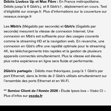
Débits Livebox Up et Max Fibre :
En France métropolitaine.
Débits jusqu’à 8 Gbit/s↓ et 8 Gbit/s↑, déploiement en cours. Test
d’éligibilité sur orange.fr. Plus d’informations sur la couverture sur
reseaux.orange.fr
Les
Mbit/s
(Mégabits par seconde) et
Gbit/s
(Gigabits par
seconde) mesurent la vitesse de connexion Internet. Une
connexion en Mbt/s est suffisante pour des usages courants
comme le streaming HD et la navigation web. En revanche, une
connexion en Gbt/s offre une rapidité optimale pour le streaming
4K, les téléchargements très rapides et la gestion de plusieurs
appareils connectés simultanément. Plus la vitesse est élevée,
plus votre expérience en ligne sera fluide et performante.
2Gbit/s partagés
: Débits max théoriques, jusqu’à 1 Gbit/s par
port Ethernet, dans la limite de 2 Gbit/s utilisés simultanément sur
l’ensemble des ports Ethernet et en Wi-Fi.
** Service Client de l'Année 2026 :
Étude Ipsos bva – Viséo CI –
Plus d'infos sur
escda.fr