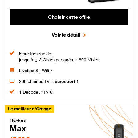
Choisir cette offre
Voir le détail
Fibre très rapide :
jusqu'à ↓ 2 Gbit/s partagés ↑ 800 Mbit/s
Livebox S : Wifi 7
200 chaînes TV +
Eurosport 1
1 Décodeur TV 6
Le meilleur d'Orange
Livebox Max Fibre
Livebox
Max
47,99 € par mois pendant 12 mois puis 57,99 € par mois, Engagement 12 moi