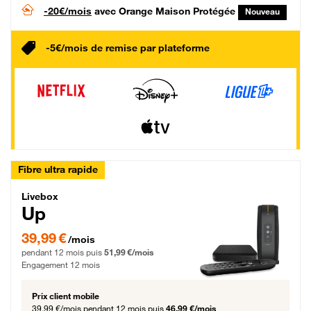
-20€/mois
avec Orange Maison Protégée
Nouveau
-5€/mois de remise par plateforme
Fibre ultra rapide
Livebox Up Fibre
Livebox
Up
39,99 € par mois pendant 12 mois puis 51,99 € par mois, Engagement 12 moi
39,99 €
/mois
pendant 12 mois puis
51,99 €/mois
Engagement 12 mois
Prix client mobile
39,99 €/mois
pendant 12 mois puis
46,99 €/mois