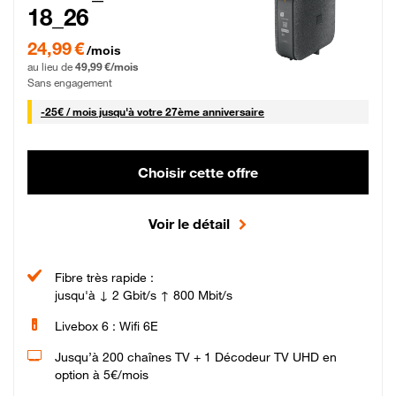
18_26
24,99 € par mois pendant 0 mois puis 49,99 € par mois, Sans engagement
24,99 €
/mois
au lieu de
49,99 €/mois
Sans engagement
25 € par mois
-
25€ / mois
jusqu'à votre 27ème anniversaire
Choisir cette offre
Voir le détail
Fibre très rapide :
jusqu'à ↓ 2 Gbit/s ↑ 800 Mbit/s
Livebox 6 : Wifi 6E
Jusqu’à 200 chaînes TV + 1 Décodeur TV UHD en
option à 5€/mois