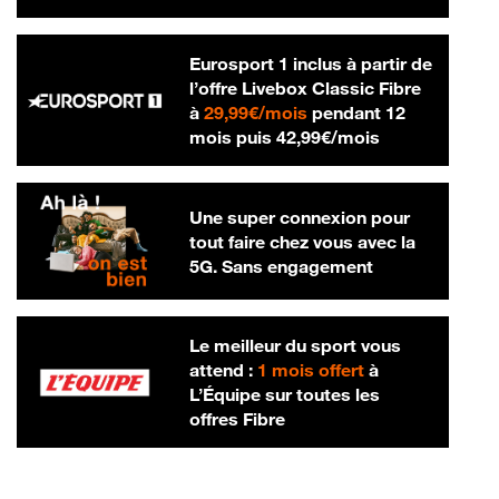
Eurosport 1 inclus à partir de
l’offre Livebox Classic Fibre
29,99 € par mois
à
29,99€/mois
pendant 12
42,99 € par m
mois puis
42,99€/mois
Une super connexion pour
tout faire chez vous avec la
5G. Sans engagement
Le meilleur du sport vous
attend :
1 mois offert
à
L’Équipe sur toutes les
offres Fibre