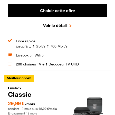
Choisir cette offre
Voir le détail
Fibre rapide :
jusqu'à ↓ 1 Gbit/s ↑ 700 Mbit/s
Livebox 5 : Wifi 5
200 chaînes TV + 1 Décodeur TV UHD
Meilleur choix
Livebox Classic Fibre
Livebox
Classic
29,99 € par mois pendant 12 mois puis 42,99 € par mois, Engagement 12 moi
29,99 €
/mois
pendant 12 mois puis
42,99 €/mois
Engagement 12 mois