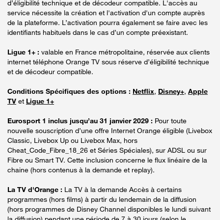
d’éligibilité technique et de décodeur compatible. L'accès au
service nécessite la création et l'activation d'un compte auprès
de la plateforme. L’activation pourra également se faire avec les
identifiants habituels dans le cas d’un compte préexistant.
Ligue 1+ :
valable en France métropolitaine, réservée aux clients
internet téléphone Orange TV sous réserve d’éligibilité technique
et de décodeur compatible.
Conditions Spécifiques des options :
Netflix
,
Disney+
,
Apple
TV
et
Ligue 1+
Eurosport 1 inclus jusqu’au 31 janvier 2029 :
Pour toute
nouvelle souscription d’une offre Internet Orange éligible (Livebox
Classic, Livebox Up ou Livebox Max, hors
Cheat_Code_Fibre_18_26 et Séries Spéciales), sur ADSL ou sur
Fibre ou Smart TV. Cette inclusion concerne le flux linéaire de la
chaine (hors contenus à la demande et replay).
La TV d'Orange :
La TV à la demande Accès à certains
programmes (hors films) à partir du lendemain de la diffusion
(hors programmes de Disney Channel disponibles le lundi suivant
la diffusion) pendant une période de 7 à 30 jours (selon le