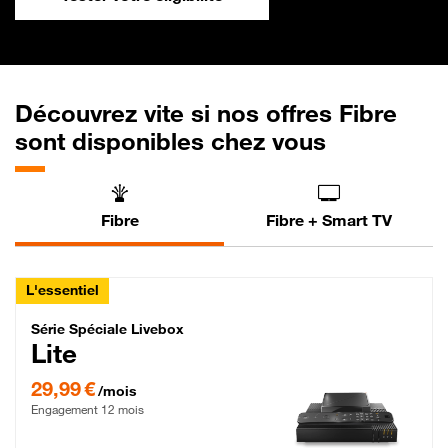
Découvrez vite si nos offres Fibre
sont disponibles chez vous
Fibre
Fibre + Smart TV
L'essentiel
Série Spéciale Livebox Lite Fibre
Série Spéciale Livebox
Lite
29,99 € par mois , Engagement 12 mois
29,99 €
/mois
Engagement 12 mois