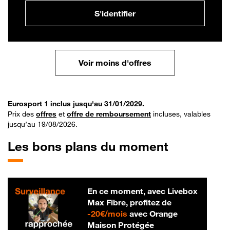
S'identifier
Voir moins d'offres
Eurosport 1 inclus jusqu'au 31/01/2029.
Prix des
offres
et
offre de remboursement
incluses, valables
jusqu’au 19/08/2026.
Les bons plans du moment
En ce moment, avec Livebox
Max Fibre, profitez de
20 € par mois
-
20€/mois
avec Orange
Maison Protégée