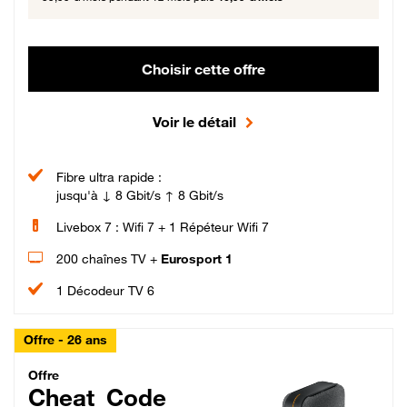
Choisir cette offre
Voir le détail
Fibre ultra rapide :
jusqu'à ↓ 8 Gbit/s ↑ 8 Gbit/s
Livebox 7 : Wifi 7 + 1 Répéteur Wifi 7
200 chaînes TV +
Eurosport 1
1 Décodeur TV 6
Offre - 26 ans
Cheat_Code Fibre_18_26
Offre
Cheat_Code