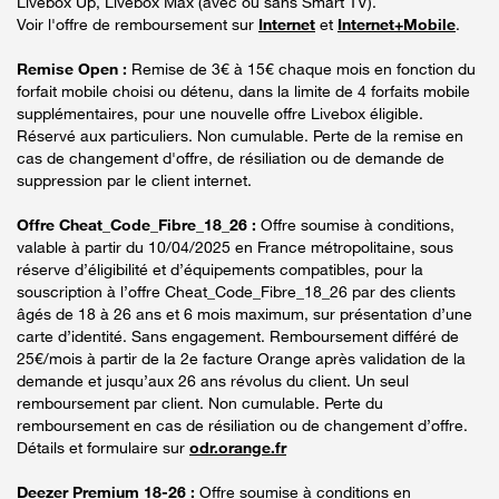
Livebox Up, Livebox Max (avec ou sans Smart TV).
Voir l'offre de remboursement sur
Internet
et
Internet+Mobile
.
Remise Open :
Remise de 3€ à 15€ chaque mois en fonction du
forfait mobile choisi ou détenu, dans la limite de 4 forfaits mobile
supplémentaires, pour une nouvelle offre Livebox éligible.
Réservé aux particuliers. Non cumulable. Perte de la remise en
cas de changement d'offre, de résiliation ou de demande de
suppression par le client internet.
Offre Cheat_Code_Fibre_18_26 :
Offre soumise à conditions,
valable à partir du 10/04/2025 en France métropolitaine, sous
réserve d’éligibilité et d’équipements compatibles, pour la
souscription à l’offre Cheat_Code_Fibre_18_26 par des clients
âgés de 18 à 26 ans et 6 mois maximum, sur présentation d’une
carte d’identité. Sans engagement. Remboursement différé de
25€/mois à partir de la 2e facture Orange après validation de la
demande et jusqu’aux 26 ans révolus du client. Un seul
remboursement par client. Non cumulable. Perte du
remboursement en cas de résiliation ou de changement d’offre.
Détails et formulaire sur
odr.orange.fr
Deezer Premium 18-26 :
Offre soumise à conditions en