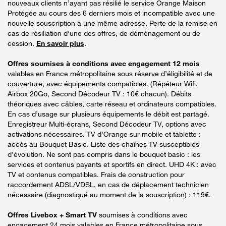
nouveaux clients n’ayant pas résilié le service Orange Maison
Protégée au cours des 6 derniers mois et incompatible avec une
nouvelle souscription à une même adresse. Perte de la remise en
cas de résiliation d’une des offres, de déménagement ou de
cession.
En savoir plus
.
Offres soumises à conditions avec engagement 12 mois
valables en France métropolitaine sous réserve d’éligibilité et de
couverture, avec équipements compatibles. (Répéteur Wifi,
Airbox 20Go, Second Décodeur TV : 10€ chacun). Débits
théoriques avec câbles, carte réseau et ordinateurs compatibles.
En cas d’usage sur plusieurs équipements le débit est partagé.
Enregistreur Multi-écrans, Second Décodeur TV, options avec
activations nécessaires. TV d’Orange sur mobile et tablette :
accès au Bouquet Basic. Liste des chaînes TV susceptibles
d’évolution. Ne sont pas compris dans le bouquet basic : les
services et contenus payants et sportifs en direct. UHD 4K : avec
TV et contenus compatibles. Frais de construction pour
raccordement ADSL/VDSL, en cas de déplacement technicien
nécessaire (diagnostiqué au moment de la souscription) : 119€.
Offres Livebox + Smart TV
soumises à conditions avec
engagement 24 mois valables en France métropolitaine sous