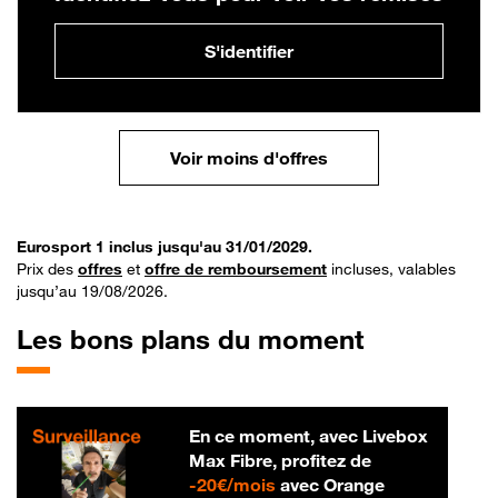
S'identifier
Voir moins d'offres
Eurosport 1 inclus jusqu'au 31/01/2029.
Prix des
offres
et
offre de remboursement
incluses, valables
jusqu’au 19/08/2026.
Les bons plans du moment
En ce moment, avec Livebox
Max Fibre, profitez de
20 € par mois
-
20€/mois
avec Orange