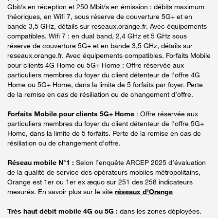
Gbit/s en réception et 250 Mbit/s en émission : débits maximum
théoriques, en Wifi 7, sous réserve de couverture 5G+ et en
bande 3,5 GHz, détails sur reseaux.orange.fr. Avec équipements
compatibles. Wifi 7 : en dual band, 2,4 GHz et 5 GHz sous
réserve de couverture 5G+ et en bande 3,5 GHz, détails sur
reseaux.orange.fr. Avec équipements compatibles. Forfaits Mobile
pour clients 4G Home ou 5G+ Home : Offre réservée aux
particuliers membres du foyer du client détenteur de l'offre 4G
Home ou 5G+ Home, dans la limite de 5 forfaits par foyer. Perte
de la remise en cas de résiliation ou de changement d’offre.
Forfaits Mobile pour clients 5G+ Home
: Offre réservée aux
particuliers membres du foyer du client détenteur de l'offre 5G+
Home, dans la limite de 5 forfaits. Perte de la remise en cas de
résiliation ou de changement d’offre.
Réseau mobile N°1 :
Selon l’enquête ARCEP 2025 d’évaluation
de la qualité de service des opérateurs mobiles métropolitains,
Orange est 1er ou 1er ex æquo sur 251 des 258 indicateurs
mesurés. En savoir plus sur le site
réseaux d'Orange
Très haut débit mobile 4G ou 5G :
dans les zones déployées.