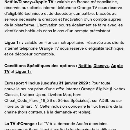
Netflix/Disney+/Apple TV :
valable en France métropolitaine,
réservée aux clients internet téléphone Orange TV sous réserve
d’éligibilité technique et de décodeur compatible. L'accès au
service nécessite la création et l'activation d'un compte auprès
de la plateforme. L’activation pourra également se faire avec les
identifiants habituels dans le cas d’un compte préexistant.
Ligue 1+ :
valable en France métropolitaine, réservée aux clients
internet téléphone Orange TV sous réserve d’éligibilité technique
et de décodeur compatible.
Conditions Spécifiques des options :
Netflix
,
Disney+
,
Apple
TV
et
Ligue 1+
Eurosport 1 inclus jusqu’au 31 janvier 2029 :
Pour toute
nouvelle souscription d’une offre Internet Orange éligible (Livebox
Classic, Livebox Up ou Livebox Max, hors
Cheat_Code_Fibre_18_26 et Séries Spéciales), sur ADSL ou sur
Fibre ou Smart TV. Cette inclusion concerne le flux linéaire de la
chaine (hors contenus à la demande et replay).
La TV d'Orange :
La TV à la demande Accès à certains
programmes (hors films) à partir du lendemain de la diffusion