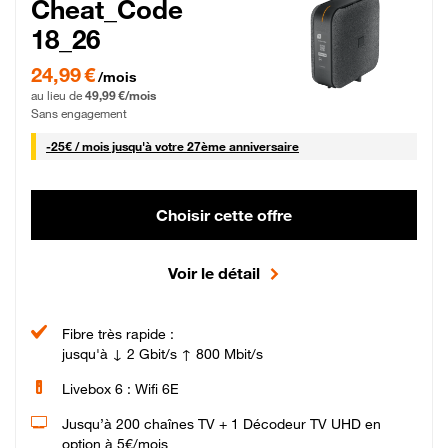
Cheat_Code
18_26
24,99 € par mois pendant 0 mois puis 49,99 € par mois, Sans engagement
24,99 €
/mois
au lieu de
49,99 €/mois
Sans engagement
25 € par mois
-
25€ / mois
jusqu'à votre 27ème anniversaire
Choisir cette offre
Voir le détail
Fibre très rapide :
jusqu'à ↓ 2 Gbit/s ↑ 800 Mbit/s
Livebox 6 : Wifi 6E
Jusqu’à 200 chaînes TV + 1 Décodeur TV UHD en
option à 5€/mois