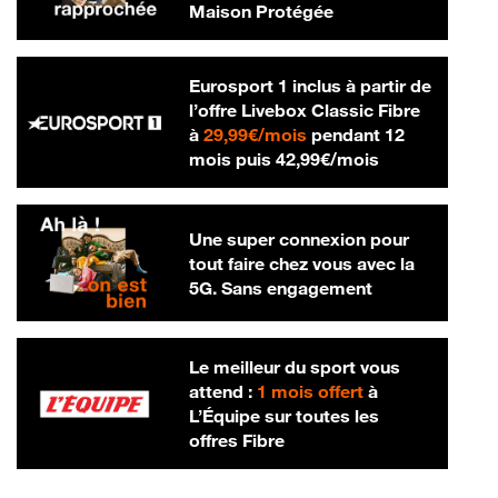
Maison Protégée
Eurosport 1 inclus à partir de
l’offre Livebox Classic Fibre
29,99 € par mois
à
29,99€/mois
pendant 12
42,99 € par m
mois puis
42,99€/mois
Une super connexion pour
tout faire chez vous avec la
5G. Sans engagement
Le meilleur du sport vous
attend :
1 mois offert
à
L’Équipe sur toutes les
offres Fibre