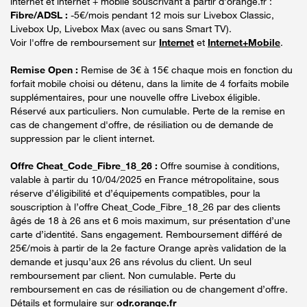
internet et internet + mobile souscrivant à partir d’orange.fr :
Fibre/ADSL :
-5€/mois pendant 12 mois sur Livebox Classic,
Livebox Up, Livebox Max (avec ou sans Smart TV).
Voir l'offre de remboursement sur
Internet
et
Internet+Mobile
.
Remise Open :
Remise de 3€ à 15€ chaque mois en fonction du
forfait mobile choisi ou détenu, dans la limite de 4 forfaits mobile
supplémentaires, pour une nouvelle offre Livebox éligible.
Réservé aux particuliers. Non cumulable. Perte de la remise en
cas de changement d'offre, de résiliation ou de demande de
suppression par le client internet.
Offre Cheat_Code_Fibre_18_26 :
Offre soumise à conditions,
valable à partir du 10/04/2025 en France métropolitaine, sous
réserve d’éligibilité et d’équipements compatibles, pour la
souscription à l’offre Cheat_Code_Fibre_18_26 par des clients
âgés de 18 à 26 ans et 6 mois maximum, sur présentation d’une
carte d’identité. Sans engagement. Remboursement différé de
25€/mois à partir de la 2e facture Orange après validation de la
demande et jusqu’aux 26 ans révolus du client. Un seul
remboursement par client. Non cumulable. Perte du
remboursement en cas de résiliation ou de changement d’offre.
Détails et formulaire sur
odr.orange.fr