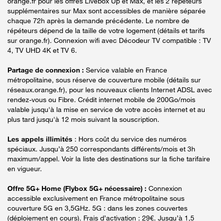
orange.fr pour les offres Livebox Up et Max, et les 2 répéteurs
supplémentaires sur Max sont accessibles de manière séparée
chaque 72h après la demande précédente. Le nombre de
répéteurs dépend de la taille de votre logement (détails et tarifs
sur orange.fr). Connexion wifi avec Décodeur TV compatible : TV
4, TV UHD 4K et TV 6.
Partage de connexion :
Service valable en France
métropolitaine, sous réserve de couverture mobile (détails sur
réseaux.orange.fr), pour les nouveaux clients Internet ADSL avec
rendez-vous ou Fibre. Crédit internet mobile de 200Go/mois
valable jusqu'à la mise en service de votre accès internet et au
plus tard jusqu'à 12 mois suivant la souscription.
Les appels illimités
: Hors coût du service des numéros
spéciaux. Jusqu’à 250 correspondants différents/mois et 3h
maximum/appel. Voir la liste des destinations sur la fiche tarifaire
en vigueur.
Offre 5G+ Home (Flybox 5G+ nécessaire) :
Connexion
accessible exclusivement en France métropolitaine sous
couverture 5G en 3,5GHz. 5G : dans les zones couvertes
(déploiement en cours). Frais d’activation : 29€. Jusqu’à 1,5