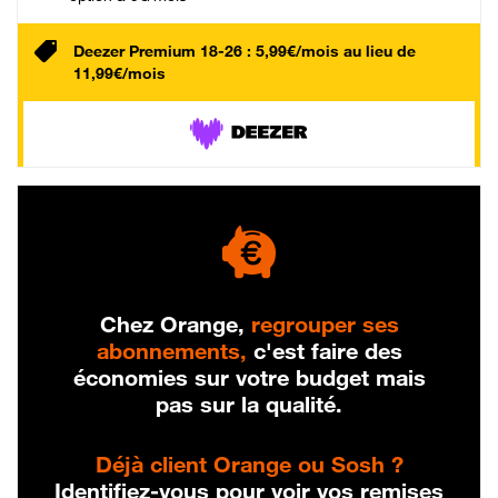
Deezer Premium 18-26 : 5,99€/mois au lieu de
11,99€/mois
Chez Orange,
regrouper ses
abonnements,
c'est faire des
économies sur votre budget mais
pas sur la qualité.
Déjà client Orange ou Sosh ?
Identifiez-vous pour voir vos remises