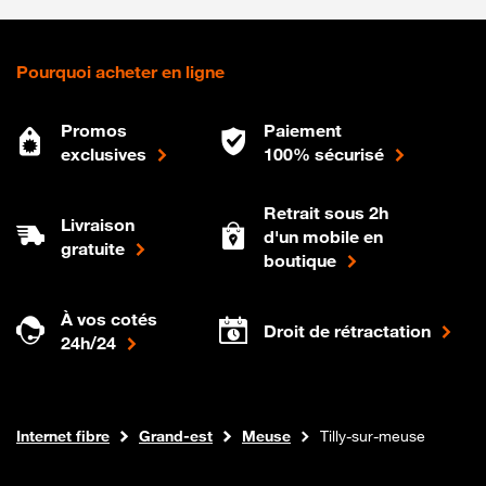
Pourquoi acheter en ligne
Promos
Paiement
exclusives
100% sécurisé
Retrait sous 2h
Livraison
d'un mobile en
gratuite
boutique
À vos cotés
Droit de rétractation
24h/24
Boutique Orange
Internet fibre
Grand-est
Meuse
Tilly-sur-meuse