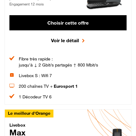
Engagement 12 mois
Choisir cette offre
Voir le détail
Fibre très rapide :
jusqu'à ↓ 2 Gbit/s partagés ↑ 800 Mbit/s
Livebox S : Wifi 7
200 chaînes TV +
Eurosport 1
1 Décodeur TV 6
Le meilleur d'Orange
Livebox Max Fibre
Livebox
Max