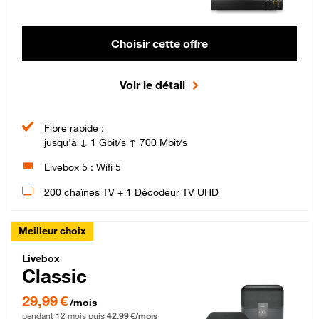
Choisir cette offre
Voir le détail
Fibre rapide :
jusqu'à ↓ 1 Gbit/s ↑ 700 Mbit/s
Livebox 5 : Wifi 5
200 chaînes TV + 1 Décodeur TV UHD
Meilleur choix
Livebox Classic Fibre
Livebox
Classic
29,99 € par mois pendant 12 mois puis 42,99 € par mois, Engagement 12 moi
29,99 €
/mois
pendant 12 mois puis
42,99 €/mois