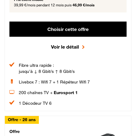
39,99 €/mois
pendant 12 mois puis
46,99 €/mois
Choisir cette offre
Voir le détail
Fibre ultra rapide :
jusqu'à ↓ 8 Gbit/s ↑ 8 Gbit/s
Livebox 7 : Wifi 7 + 1 Répéteur Wifi 7
200 chaînes TV +
Eurosport 1
1 Décodeur TV 6
Offre - 26 ans
Cheat_Code Fibre_18_26
Offre