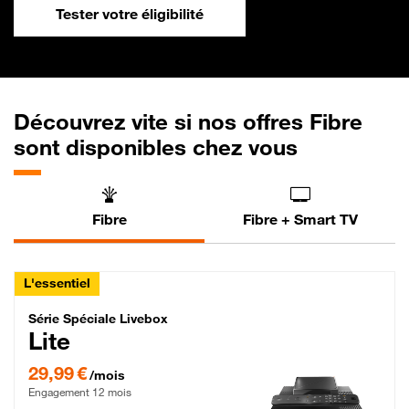
Tester votre éligibilité
Découvrez vite si nos offres Fibre
sont disponibles chez vous
Fibre
Fibre + Smart TV
L'essentiel
Série Spéciale Livebox Lite Fibre
Série Spéciale Livebox
Lite
29,99 € par mois , Engagement 12 mois
29,99 €
/mois
Engagement 12 mois