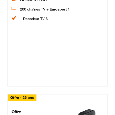
200 chaînes TV +
Eurosport 1
1 Décodeur TV 6
Offre - 26 ans
Cheat_Code Fibre_18_26
Offre