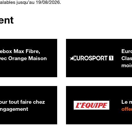
valables jusqu’au 19/08/2026.
ent
ebox Max Fibre,
Euro
 € par mois
ec Orange Maison
Clas
moi
ur tout faire chez
Le m
 engagement
offe