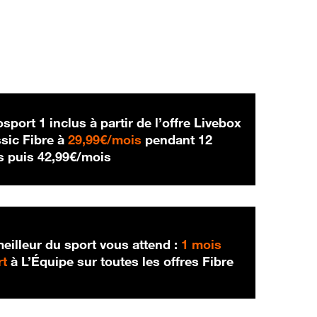
sport 1 inclus à partir de l’offre Livebox
29,99 € par mois
sic Fibre à
29,99€/mois
pendant 12
42,99 € par mois
s puis
42,99€/mois
eilleur du sport vous attend :
1 mois
rt
à L’Équipe sur toutes les offres Fibre