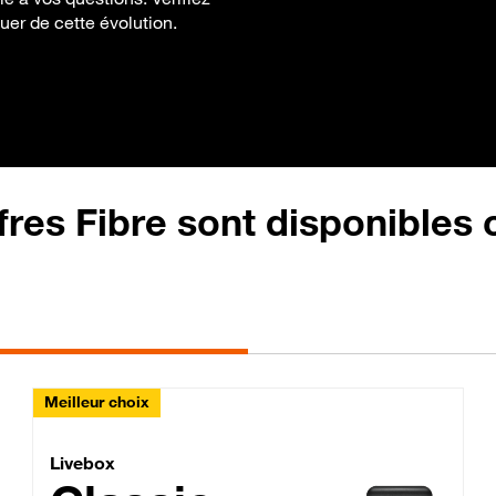
uer de cette évolution.
fres Fibre sont disponibles
Meilleur choix
Lite Fibre
Livebox Classic Fibre
Livebox