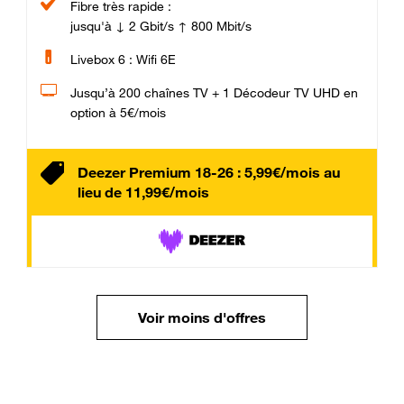
Fibre très rapide :
jusqu'à ↓ 2 Gbit/s ↑ 800 Mbit/s
Livebox 6 : Wifi 6E
Jusqu’à 200 chaînes TV + 1 Décodeur TV UHD en
option à 5€/mois
Deezer Premium 18-26 : 5,99€/mois au
lieu de 11,99€/mois
Voir moins d'offres