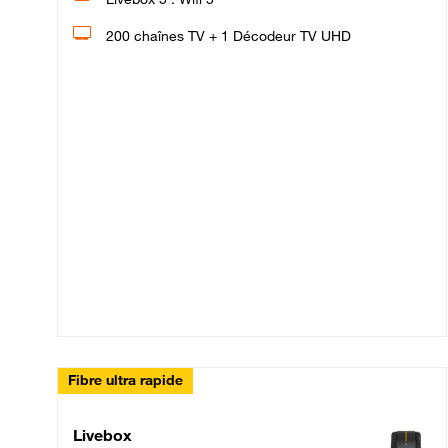
200 chaînes TV + 1 Décodeur TV UHD
Fibre ultra rapide
Livebox Up Fibre
Livebox