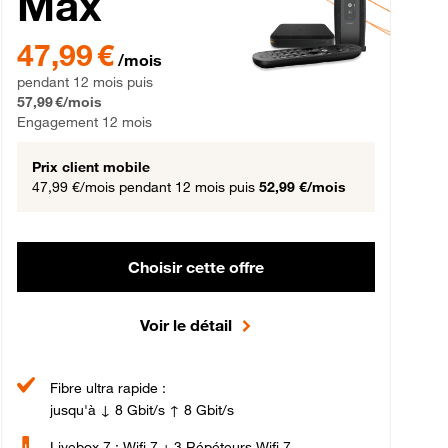
Max
gement 12 mois
47,99 € par mois pendant 12 mois puis 57,99 € par mois, Engageme
47,99 €
/mois
pendant 12 mois puis
57,99 €/mois
Engagement 12 mois
Prix client mobile
47,99 €/mois
pendant 12 mois puis
52,99 €/mois
Choisir cette offre
Voir le détail
Fibre ultra rapide :
jusqu'à ↓ 8 Gbit/s ↑ 8 Gbit/s
Livebox 7 : Wifi 7 + 3 Répéteurs Wifi 7