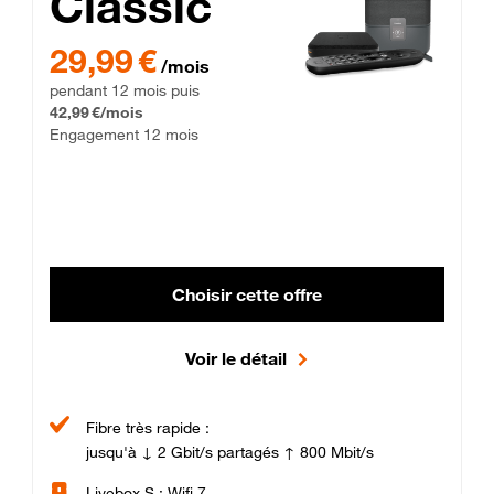
Classic
29,99 € par mois pendant 12 mois puis 42,99 € par mois, Enga
29,99 €
/mois
pendant 12 mois puis
42,99 €/mois
Engagement 12 mois
Choisir cette offre
Voir le détail
Fibre très rapide :
jusqu'à ↓ 2 Gbit/s partagés ↑ 800 Mbit/s
Livebox S : Wifi 7