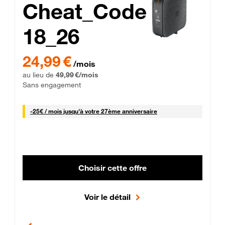
Cheat_Code
18_26
 Engagement 12 mois
24,99 € par mois pendant 0 mois puis 49,99 € par mois, Sans 
24,99 €
/mois
au lieu de
49,99 €/mois
Sans engagement
25 € par mois
-
25€ / mois
jusqu'à votre 27ème anniversaire
Choisir cette offre
Voir le détail