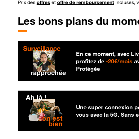
Prix des
offres
et
offre de remboursement
incluses, 
Les bons plans du mom
En ce moment, avec Liv
20
profitez de
-
20€/mois
av
Protégée
Une super connexion po
vous avec la 5G. Sans