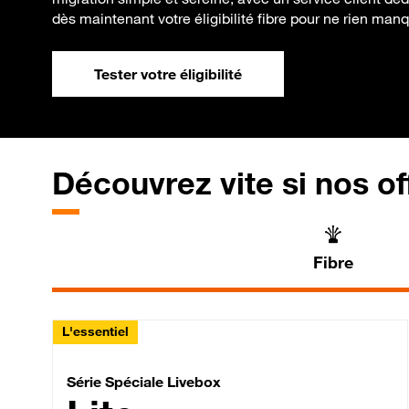
dès maintenant votre éligibilité fibre pour ne rien manq
Tester votre éligibilité
Découvrez vite si nos of
Fibre
L'essentiel
Série Spéciale Livebox 
Série Spéciale Livebox