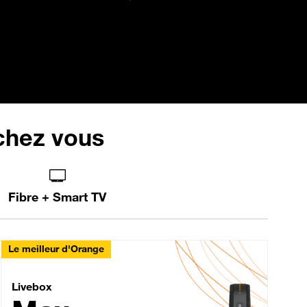
 chez vous
Fibre + Smart TV
Le meilleur d'Orange
Livebox Max Fibre
Livebox