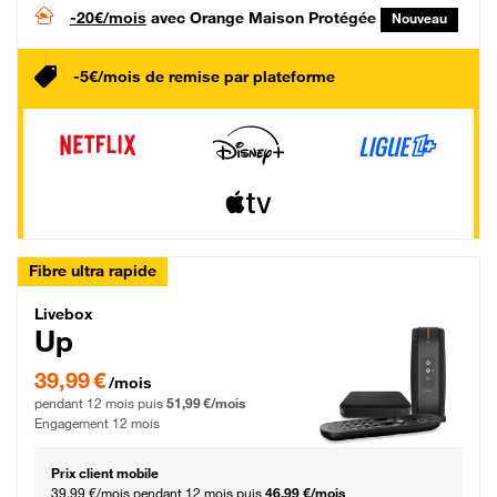
-20€/mois
avec Orange Maison Protégée
Nouveau
-5€/mois de remise par plateforme
Fibre ultra rapide
Livebox Up Fibre
Livebox
Up
39,99 € par mois pendant 12 mois puis 51,99 € par mois, Engagement 12 moi
39,99 €
/mois
pendant 12 mois puis
51,99 €/mois
Engagement 12 mois
Prix client mobile
39,99 €/mois
pendant 12 mois puis
46,99 €/mois