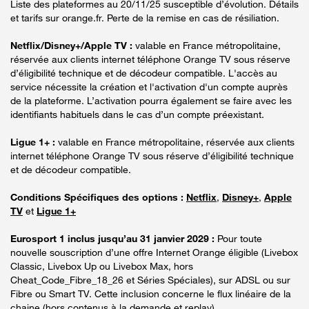
Liste des plateformes au 20/11/25 susceptible d’évolution. Détails
et tarifs sur orange.fr. Perte de la remise en cas de résiliation.
Netflix/Disney+/Apple TV :
valable en France métropolitaine,
réservée aux clients internet téléphone Orange TV sous réserve
d’éligibilité technique et de décodeur compatible. L'accès au
service nécessite la création et l'activation d'un compte auprès
de la plateforme. L’activation pourra également se faire avec les
identifiants habituels dans le cas d’un compte préexistant.
Ligue 1+ :
valable en France métropolitaine, réservée aux clients
internet téléphone Orange TV sous réserve d’éligibilité technique
et de décodeur compatible.
Conditions Spécifiques des options :
Netflix
,
Disney+
,
Apple
TV
et
Ligue 1+
Eurosport 1 inclus jusqu’au 31 janvier 2029 :
Pour toute
nouvelle souscription d’une offre Internet Orange éligible (Livebox
Classic, Livebox Up ou Livebox Max, hors
Cheat_Code_Fibre_18_26 et Séries Spéciales), sur ADSL ou sur
Fibre ou Smart TV. Cette inclusion concerne le flux linéaire de la
chaine (hors contenus à la demande et replay).