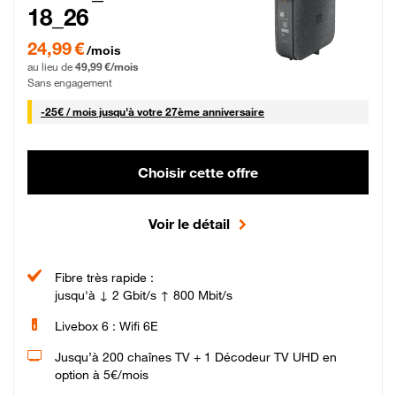
18_26
24,99 € par mois pendant 0 mois puis 49,99 € par mois, Sans engagement
24,99 €
/mois
au lieu de
49,99 €/mois
Sans engagement
25 € par mois
-
25€ / mois
jusqu'à votre 27ème anniversaire
Choisir cette offre
Voir le détail
Fibre très rapide :
jusqu'à ↓ 2 Gbit/s ↑ 800 Mbit/s
Livebox 6 : Wifi 6E
Jusqu’à 200 chaînes TV + 1 Décodeur TV UHD en
option à 5€/mois