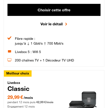
Choisir cette offre
Voir le détail
Fibre rapide :
jusqu'à ↓ 1 Gbit/s ↑ 700 Mbit/s
Livebox 5 : Wifi 5
200 chaînes TV + 1 Décodeur TV UHD
Meilleur choix
Livebox Classic Fibre
Livebox
Classic
29,99 € par mois pendant 12 mois puis 42,99 € par mois, Engagement 12 moi
29,99 €
/mois
pendant 12 mois puis
42,99 €/mois
Engagement 12 mois