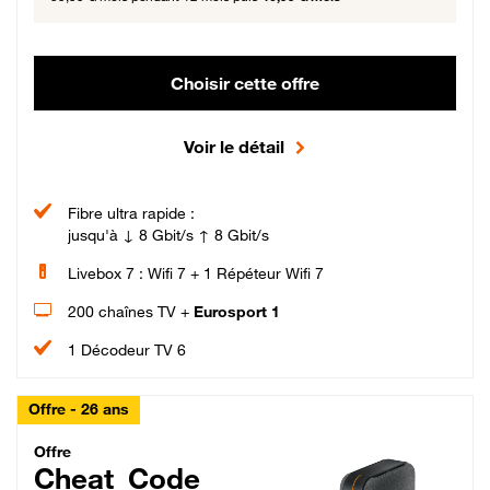
Choisir cette offre
Voir le détail
Fibre ultra rapide :
jusqu'à ↓ 8 Gbit/s ↑ 8 Gbit/s
Livebox 7 : Wifi 7 + 1 Répéteur Wifi 7
200 chaînes TV +
Eurosport 1
1 Décodeur TV 6
Offre - 26 ans
Cheat_Code Fibre_18_26
Offre
Cheat_Code