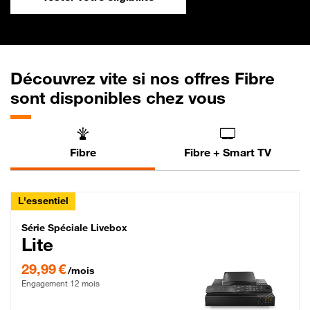
Découvrez vite si nos offres Fibre
sont disponibles chez vous
Fibre
Fibre + Smart TV
L'essentiel
Série Spéciale Livebox Lite Fibre
Série Spéciale Livebox
Lite
29,99 € par mois , Engagement 12 mois
29,99 €
/mois
Engagement 12 mois