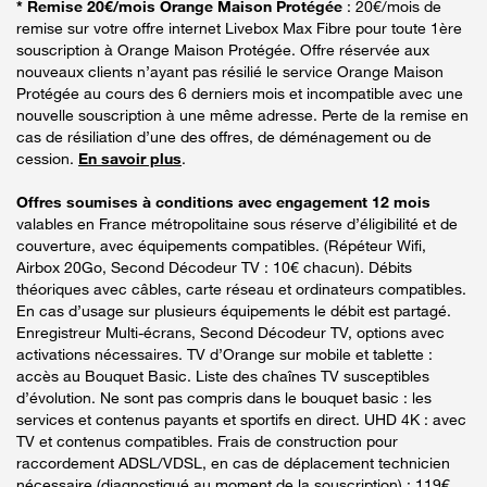
* Remise 20€/mois Orange Maison Protégée
: 20€/mois de
remise sur votre offre internet Livebox Max Fibre pour toute 1ère
souscription à Orange Maison Protégée. Offre réservée aux
nouveaux clients n’ayant pas résilié le service Orange Maison
Protégée au cours des 6 derniers mois et incompatible avec une
nouvelle souscription à une même adresse. Perte de la remise en
cas de résiliation d’une des offres, de déménagement ou de
cession.
En savoir plus
.
Offres soumises à conditions avec engagement 12 mois
valables en France métropolitaine sous réserve d’éligibilité et de
couverture, avec équipements compatibles. (Répéteur Wifi,
Airbox 20Go, Second Décodeur TV : 10€ chacun). Débits
théoriques avec câbles, carte réseau et ordinateurs compatibles.
En cas d’usage sur plusieurs équipements le débit est partagé.
Enregistreur Multi-écrans, Second Décodeur TV, options avec
activations nécessaires. TV d’Orange sur mobile et tablette :
accès au Bouquet Basic. Liste des chaînes TV susceptibles
d’évolution. Ne sont pas compris dans le bouquet basic : les
services et contenus payants et sportifs en direct. UHD 4K : avec
TV et contenus compatibles. Frais de construction pour
raccordement ADSL/VDSL, en cas de déplacement technicien
nécessaire (diagnostiqué au moment de la souscription) : 119€.