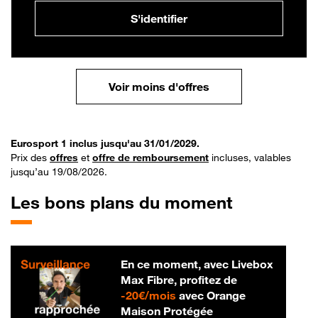
S'identifier
Voir moins d'offres
Eurosport 1 inclus jusqu'au 31/01/2029.
Prix des
offres
et
offre de remboursement
incluses, valables
jusqu’au 19/08/2026.
Les bons plans du moment
En ce moment, avec Livebox
Max Fibre, profitez de
20 € par mois
-
20€/mois
avec Orange
Maison Protégée