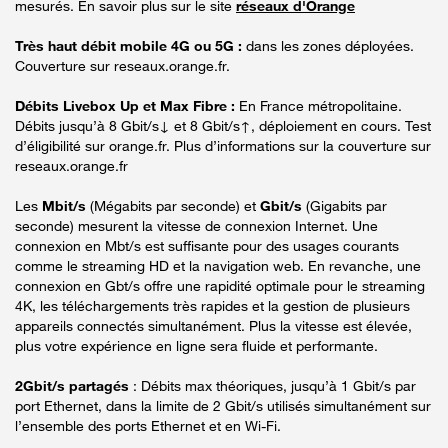
mesurés. En savoir plus sur le site
réseaux d'Orange
Très haut débit mobile 4G ou 5G :
dans les zones déployées.
Couverture sur reseaux.orange.fr.
Débits Livebox Up et Max Fibre :
En France métropolitaine.
Débits jusqu’à 8 Gbit/s↓ et 8 Gbit/s↑, déploiement en cours. Test
d’éligibilité sur orange.fr. Plus d’informations sur la couverture sur
reseaux.orange.fr
Les
Mbit/s
(Mégabits par seconde) et
Gbit/s
(Gigabits par
seconde) mesurent la vitesse de connexion Internet. Une
connexion en Mbt/s est suffisante pour des usages courants
comme le streaming HD et la navigation web. En revanche, une
connexion en Gbt/s offre une rapidité optimale pour le streaming
4K, les téléchargements très rapides et la gestion de plusieurs
appareils connectés simultanément. Plus la vitesse est élevée,
plus votre expérience en ligne sera fluide et performante.
2Gbit/s partagés
: Débits max théoriques, jusqu’à 1 Gbit/s par
port Ethernet, dans la limite de 2 Gbit/s utilisés simultanément sur
l’ensemble des ports Ethernet et en Wi-Fi.