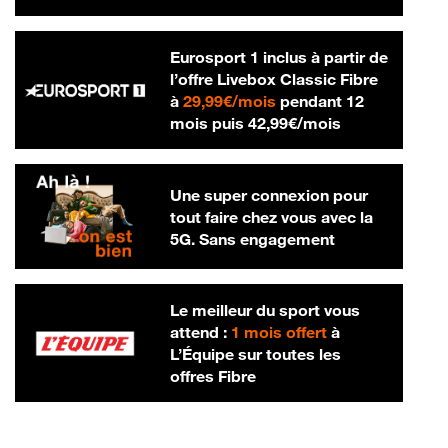
Eurosport 1 inclus à partir de
l’offre Livebox Classic Fibre
29,99 € par mois
à
29,99€/mois
pendant 12
42,99 € par m
mois puis
42,99€/mois
Une super connexion pour
tout faire chez vous avec la
5G. Sans engagement
Le meilleur du sport vous
attend :
1 mois offert
à
L’Équipe sur toutes les
offres Fibre