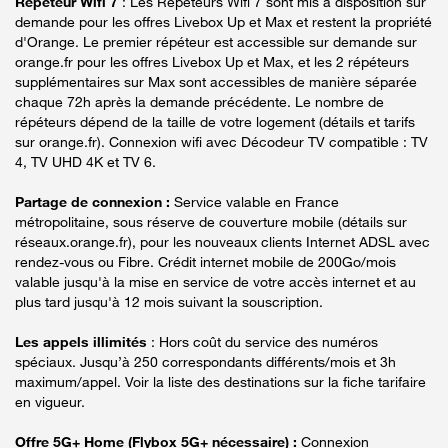
Répéteur Wifi 7
: Les Répéteurs Wifi 7 sont mis à disposition sur
demande pour les offres Livebox Up et Max et restent la propriété
d'Orange. Le premier répéteur est accessible sur demande sur
orange.fr pour les offres Livebox Up et Max, et les 2 répéteurs
supplémentaires sur Max sont accessibles de manière séparée
chaque 72h après la demande précédente. Le nombre de
répéteurs dépend de la taille de votre logement (détails et tarifs
sur orange.fr). Connexion wifi avec Décodeur TV compatible : TV
4, TV UHD 4K et TV 6.
Partage de connexion :
Service valable en France
métropolitaine, sous réserve de couverture mobile (détails sur
réseaux.orange.fr), pour les nouveaux clients Internet ADSL avec
rendez-vous ou Fibre. Crédit internet mobile de 200Go/mois
valable jusqu'à la mise en service de votre accès internet et au
plus tard jusqu'à 12 mois suivant la souscription.
Les appels illimités
: Hors coût du service des numéros
spéciaux. Jusqu’à 250 correspondants différents/mois et 3h
maximum/appel. Voir la liste des destinations sur la fiche tarifaire
en vigueur.
Offre 5G+ Home (Flybox 5G+ nécessaire) :
Connexion