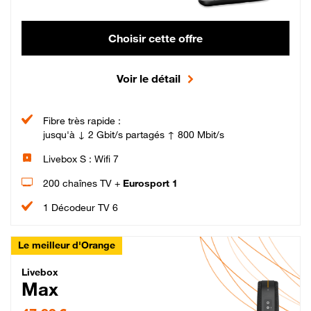
Choisir cette offre
Voir le détail
Fibre très rapide :
jusqu'à ↓ 2 Gbit/s partagés ↑ 800 Mbit/s
Livebox S : Wifi 7
200 chaînes TV +
Eurosport 1
1 Décodeur TV 6
Le meilleur d'Orange
Livebox Max Fibre
Livebox
Max
47,99 € par mois pendant 12 mois puis 57,99 € par mois, Engagement 12 moi